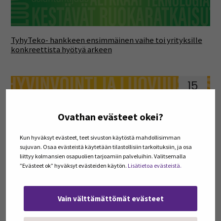
TyhyTeko- hankkeen ensimmäinen vaihe toi yrityksille
konkreettista hyötyä arkeen
15
kesä
Ovathan evästeet okei?
Kun hyväksyt evästeet, teet sivuston käytöstä mahdollisimman
sujuvan. Osaa evästeistä käytetään tilastollisiin tarkoituksiin, ja osa
liittyy kolmansien osapuolien tarjoamiin palveluihin. Valitsemalla
”Evästeet ok” hyväksyt evästeiden käytön.
Lisätietoa evästeistä.
Innocamp osana Seinäjoen TKI-kiihdyttämöä
Vain välttämättömät evästeet
12