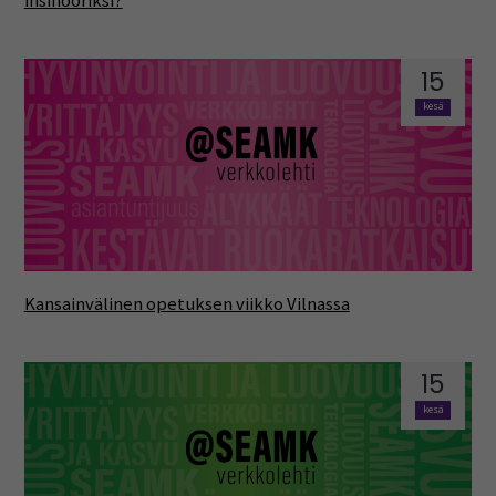
insinööriksi?
15
kesä
Kansainvälinen opetuksen viikko Vilnassa
15
kesä