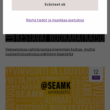
Evästeet ok
kesä
Näytä tiedot ja muokkaa asetuksia
Vegaanisissa valmisruoissa enemmän kuitua, mutta
suolapitoisuuksissa edelleen haasteita
12
kesä