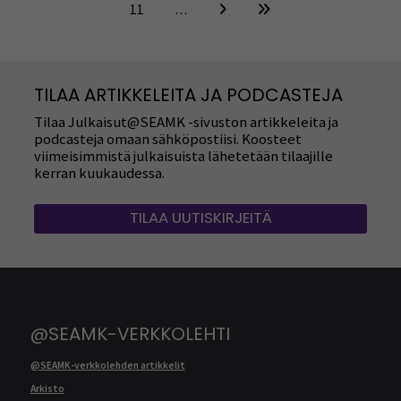
11
…
TILAA ARTIKKELEITA JA PODCASTEJA
Tilaa Julkaisut@SEAMK -sivuston artikkeleita ja
podcasteja omaan sähköpostiisi. Koosteet
viimeisimmistä julkaisuista lähetetään tilaajille
kerran kuukaudessa.
TILAA UUTISKIRJEITÄ
@SEAMK-VERKKOLEHTI
@SEAMK-verkkolehden artikkelit
Arkisto