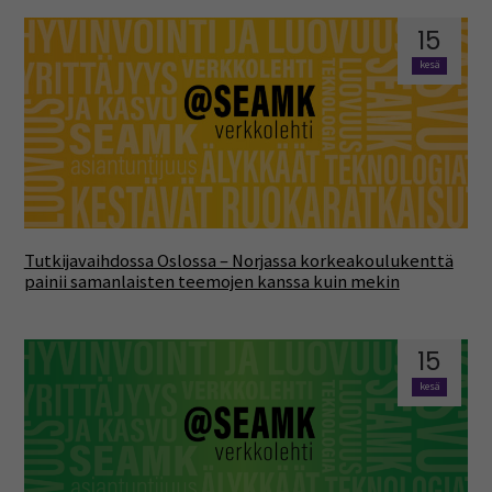
15
kesä
Tutkijavaihdossa Oslossa – Norjassa korkeakoulukenttä
painii samanlaisten teemojen kanssa kuin mekin
15
kesä