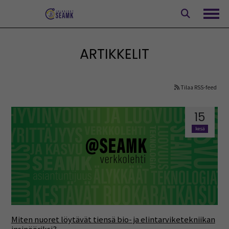
Siirry
sisältöön
Avaa
ARTIKKELIT
Tilaa RSS-feed
15
kesä
Miten nuoret löytävät tiensä bio- ja elintarviketekniikan