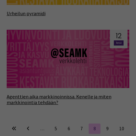
Urheilun pyramidi
12
kesä
Agenttien aika markkinoinnissa. Kenelle ja miten
markkinointia tehdään?
…
5
6
7
8
9
10