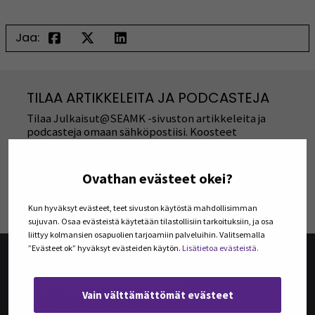
Jaa:
TILAA ARTIKKELEITA JA PODCASTEJA
Tilaa Julkaisut@SEAMK -sivuston artikkeleita ja
podcasteja omaan sähköpostiisi. Koosteet
viimeisimmistä julkaisuista lähetetään tilaajille
kerran kuukaudessa.
Ovathan evästeet okei?
TILAA UUTISKIRJEITÄ
Kun hyväksyt evästeet, teet sivuston käytöstä mahdollisimman
sujuvan. Osaa evästeistä käytetään tilastollisiin tarkoituksiin, ja osa
liittyy kolmansien osapuolien tarjoamiin palveluihin. Valitsemalla
”Evästeet ok” hyväksyt evästeiden käytön.
Lisätietoa evästeistä.
@SEAMK-VERKKOLEHTI
Vain välttämättömät evästeet
@SEAMK-verkkolehden artikkelit