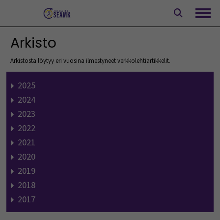
Siirry
sisältöön
Avaa
Arkisto
Arkistosta löytyy eri vuosina ilmestyneet verkkolehtiartikkelit.
2025
2024
2023
2022
2021
2020
2019
2018
2017