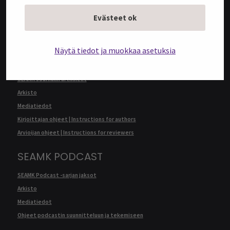
Arkisto
Evästeet ok
Mediatiedot
Kirjoittajan ohjeet | Instructions for authors
Näytä tiedot ja muokkaa asetuksia
SEAMK JOURNAL
SEAMK Journalin artikkelit
Arkisto
Mediatiedot
Kirjoittajan ohjeet | Instructions for authors
Arvioijan ohjeet | Instructions for reviewers
SEAMK PODCAST
SEAMK Podcast -sarjan jaksot
Arkisto
Mediatiedot
Ohjeet podcastin suunnitteluun ja tekemiseen