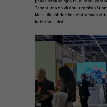
pakkausteknologioita, elintarviketeol
Tapahtuma on yksi suurimmista Suomess
Messuille lähdettiin kehittämään yhte
kehittämiseksi.