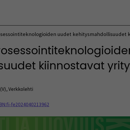
Vaihda kieltä
rosessointiteknologioiden uudet kehitysmahdollisuudet k
prosessointiteknologioid
uudet kiinnostavat yrity
(V)
,
Verkkolehti
NBN:fi-fe2024040213962