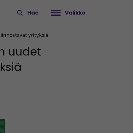
Hae
Valikko
Avaa valikko
iinnostavat yrityksiä
en uudet
ksiä