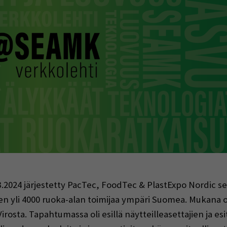
indow)
3.2024 järjestetty PacTec, FoodTec & PlastExpo Nordic 
en yli 4000 ruoka-alan toimijaa ympäri Suomea. Mukana ol
irosta. Tapahtumassa oli esillä näytteilleasettajien ja 