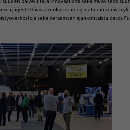
lisuuden palveluita ja innovaatioita sekä muoviteollisuu
a järjestettävistä ruokateknologian tapahtumista yli sa
istyöverkostoja sekä keräämään ajankohtaista tietoa Fu