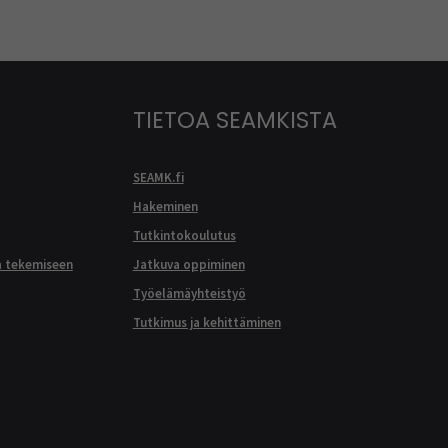
TIETOA SEAMKISTA
SEAMK.fi
Hakeminen
Tutkintokoulutus
a tekemiseen
Jatkuva oppiminen
Työelämäyhteistyö
Tutkimus ja kehittäminen