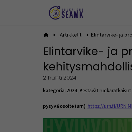
Siirry
sisältöön
Artikkelit
Elintarvike- ja p
Etusivulle
Elintarvike- ja 
kehitysmahdollis
2 huhti 2024
kategoria:
2024
,
Kestävät ruokaratkaisut 
pysyvä osoite (urn):
https://urn.fi/URN: