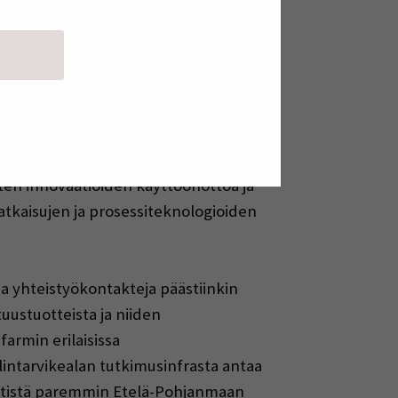
 Yritysyhteistyöyksikköön yhteyttä
uri FOODNUTRI:iin,
piskelijaan. TKI-Tiimipäällikkö Timo
aisut innovaatiokeskittymästään
säviljelyyn perustuvat
kä tekoälyä. Seinäjoen
yksessään että hankkeen omalla
ten innovaatioiden käyttöönottoa ja
ratkaisujen ja prosessiteknologioiden
ia yhteistyökontakteja päästiinkin
tuustuotteista ja niiden
armin erilaisissa
intarvikealan tutkimusinfrasta antaa
entistä paremmin Etelä-Pohjanmaan