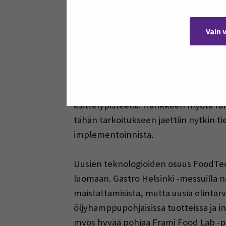
hyödyntämismahdollisuuksia yrityksill
ottamalla ohjataan oikeisiin kontakte
Vain 
ruokainnovaatioiden kehittämiseen Vii
Nykopp Metropolia Ammattikorkeakoulu
ruoka-alan toimijoille. Heille on par
kehityshankkeet. Samassa kehitysymp
ammattikorkeakoululta projektipäälli
esittelypisteellä. Hankkeen myötä rah
tähän tarkoitukseen jaettiin nytkin ti
implementoinnista.
Uusien teknologioiden osuus FoodTecin
luomaan. Gastro Helsinki -messuilla nä
maistattamisista, mutta uusia elintar
öljyhamppupohjaisissa tuotteissa ja 
myös hyvää pohjaa Frami Food Lab -p