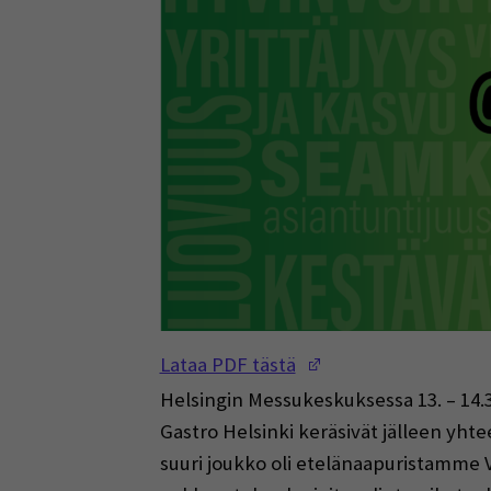
(Opens in a new w
Lataa PDF tästä
Helsingin Messukeskuksessa 13. – 14.
Gastro Helsinki keräsivät jälleen yhte
suuri joukko oli etelänaapuristamme V