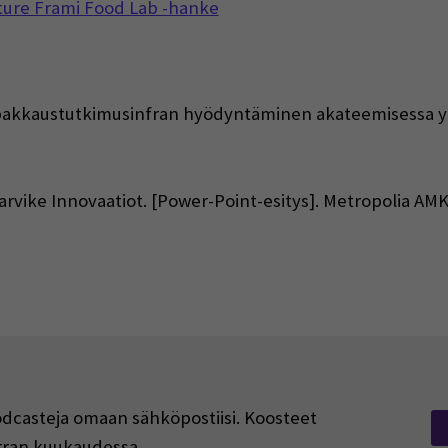
ture Frami Food Lab -hanke
 ja pakkaustutkimusinfran hyödyntäminen akateemisessa y
tarvike Innovaatiot. [Power-Point-esitys]. Metropolia AMK
podcasteja omaan sähköpostiisi. Koosteet
kerran kuukaudessa.