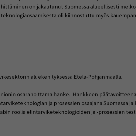
kehittäminen on jakautunut Suomessa alueellisesti melko
 teknologiaosaamisesta oli kiinnostuttu myös kauempa
tarvikesektorin aluekehityksessä Etelä-Pohjanmaalla.
nionin osarahoittama hanke. Hankkeen päätavoitteena o
arviketeknologian ja prosessien osaajana Suomessa ja k
abin roolia elintarviketeknologioiden ja -prosessien tes