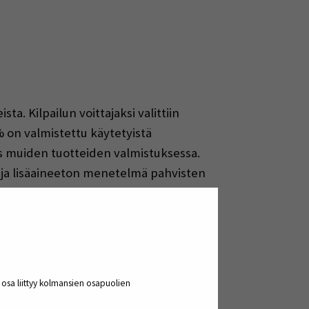
ta. Kilpailun voittajaksi valittiin
% on valmistettu käytetyistä
s muiden tuotteiden valmistuksessa.
n ja lisäaineeton menetelmä pahvisten
n, Lantmännen Unibake Finlandin ja
spaperisella sisäpinnalla
sityksensä omasta toiminnastaan
a osa liittyy kolmansien osapuolien
tteli heidän tutkimusinfransa