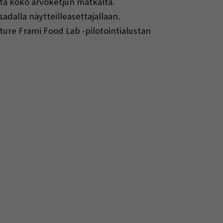
tta koko arvoketjun matkalta.
dalla näytteilleasettajallaan.
ture Frami Food Lab -pilotointialustan