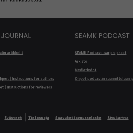
 JOURNAL
SEAMK PODCAST
lin artikkelit
SEAMK Podcast -sarjan jaksot
Arkisto
Mediatiedot
ohjeet | Instructions for authors
Ohjeet podcastin suunnitteluun j
eet | Instructions for reviewers
Evästeet
Tietosuoja
Saavutettavuusseloste
Sivukartta