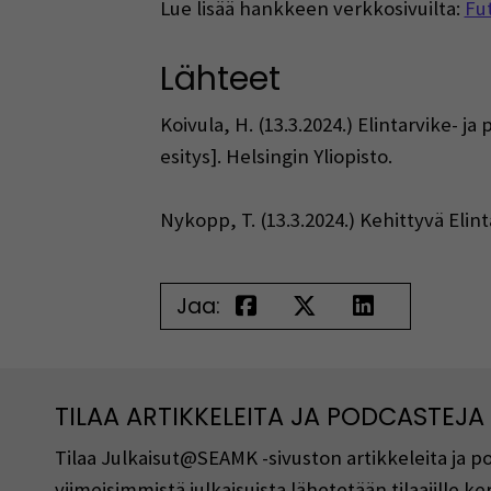
Lue lisää hankkeen verkkosivuilta:
Fu
Lähteet
Koivula, H. (13.3.2024.) Elintarvike-
esitys]. Helsingin Yliopisto.
Nykopp, T. (13.3.2024.) Kehittyvä Elin
Jaa:
TILAA ARTIKKELEITA JA PODCASTEJA
Tilaa Julkaisut@SEAMK -sivuston artikkeleita ja 
viimeisimmistä julkaisuista lähetetään tilaajille 