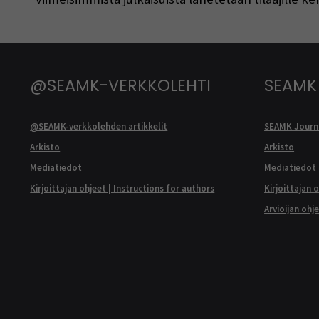
@SEAMK-VERKKOLEHTI
SEAMK
@SEAMK-verkkolehden artikkelit
SEAMK Journa
Arkisto
Arkisto
Mediatiedot
Mediatiedot
Kirjoittajan ohjeet | Instructions for authors
Kirjoittajan 
Arvioijan ohj