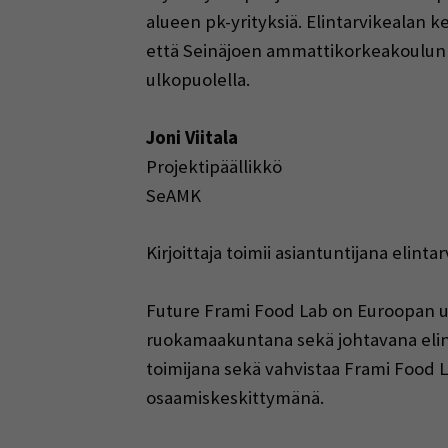
alueen pk-yrityksiä. Elintarvikealan 
että Seinäjoen ammattikorkeakoulun
ulkopuolella.
Joni Viitala
Projektipäällikkö
SeAMK
Kirjoittaja toimii asiantuntijana elin
Future Frami Food Lab on Euroopan u
ruokamaakuntana sekä johtavana elint
toimijana sekä vahvistaa Frami Food L
osaamiskeskittymänä.