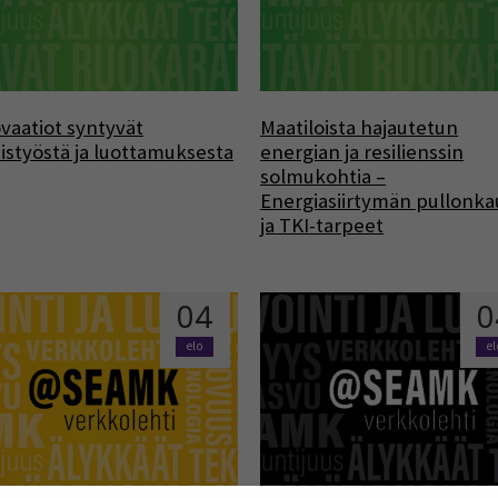
vaatiot syntyvät
Maatiloista hajautetun
istyöstä ja luottamuksesta
energian ja resilienssin
solmukohtia –
Energiasiirtymän pullonka
ja TKI-tarpeet
04
0
elo
e