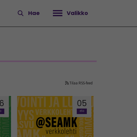
Hae
Valikko
Avaa valikko
Tilaa RSS-feed
6
05
lo
elo