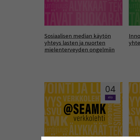
Sosiaalisen median käytön
Inno
yhteys lasten ja nuorten
yhte
mielenterveyden ongelmiin
04
elo