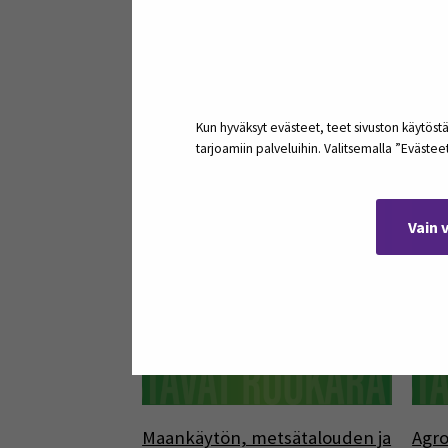
Sama tuote, eri asiakas?
Valm
harv
Kun hyväksyt evästeet, teet sivuston käytöstä
tarjoamiin palveluihin. Valitsemalla ”Eväste
03
Vain 
elo
Maankäytön, metsätalouden ja
Agro