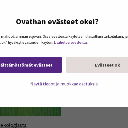
is työntekijä on yhä
Viestinnän opettajat
Ovathan evästeet okei?
inaisempi
puolustavat ajattelu-, luku-
kirjoitustaitoja
tekoälymurroksessa
 mahdollisimman sujuvan. Osaa evästeistä käytetään tilastollisiin tarkoituksiin, j
et ok” hyväksyt evästeiden käytön.
Lisätietoa evästeistä.
03
välttämättömät evästeet
Evästeet ok
elo
Näytä tiedot ja muokkaa asetuksia
ekologiasta