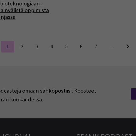
bioteknologiaan –
ainvälistä oppimista
njassa
1
2
3
4
5
6
7
…
podcasteja omaan sähköpostiisi. Koosteet
kerran kuukaudessa.