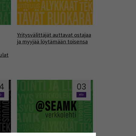
Yritysvälittäjät auttavat ostajaa
ja myyjää löytämään toisensa
ulat
4
03
lo
elo