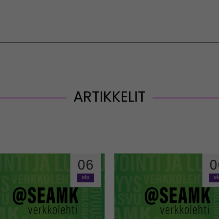
Vaihda kieltä
ARTIKKELIT
06
0
elo
e