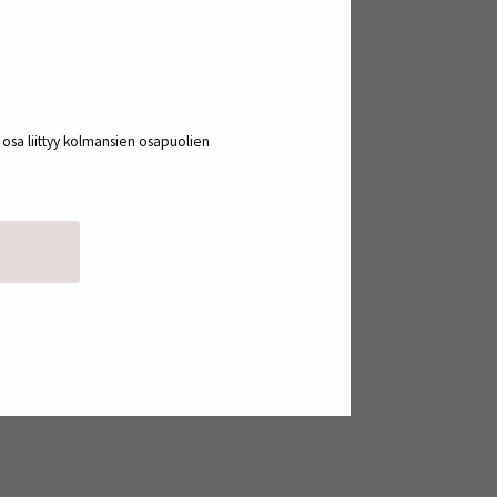
Vihreä siirtymä
 ja
elintarviketeollisuudessa
syntyy energiatehokkaista
prosesseista
a osa liittyy kolmansien osapuolien