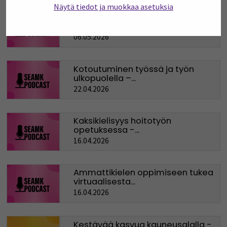
Näytä tiedot ja muokkaa asetuksia
Kokemusasiantuntijuus
lastensuojelun uutena...
06.05.2026
Kotoutuminen työssä ja työn
ulkopuolella –...
22.04.2026
Kaksikielisyys hoitotyön
opetuksessa -...
16.04.2026
Ammattikielen oppimiseen tukea
virtuaalisesta...
16.04.2026
Kestävää kasvua kauneusalalla -