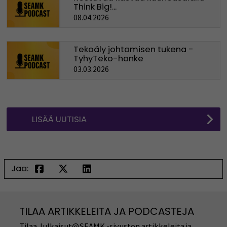
Think Big!...
08.04.2026
Tekoäly johtamisen tukena -
TyhyTeko-hanke
03.03.2026
LISÄÄ UUTISIA
Jaa:
TILAA ARTIKKELEITA JA PODCASTEJA
Tilaa Julkaisut@SEAMK -sivuston artikkeleita ja