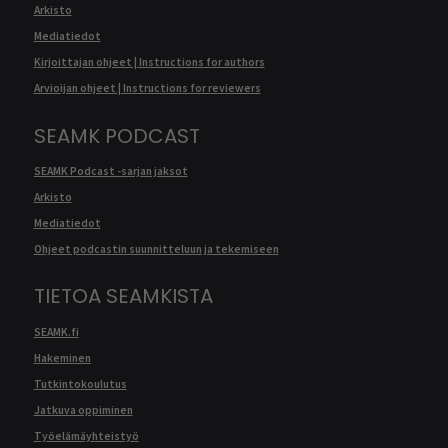
Arkisto
Mediatiedot
Kirjoittajan ohjeet | Instructions for authors
Arvioijan ohjeet | Instructions for reviewers
SEAMK PODCAST
SEAMK Podcast -sarjan jaksot
Arkisto
Mediatiedot
Ohjeet podcastin suunnitteluun ja tekemiseen
TIETOA SEAMKISTA
SEAMK.fi
Hakeminen
Tutkintokoulutus
Jatkuva oppiminen
Työelämäyhteistyö