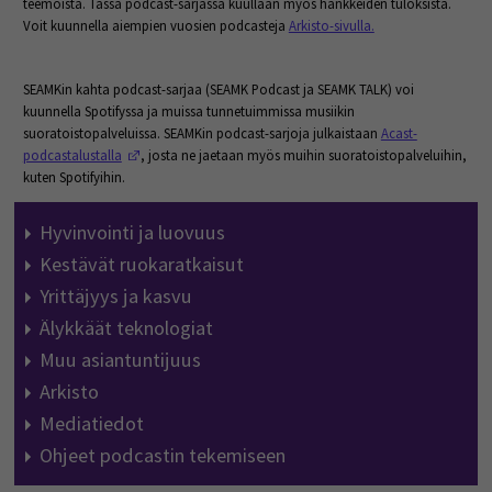
teemoista. Tässä podcast-sarjassa kuullaan myös hankkeiden tuloksista.
Voit kuunnella aiempien vuosien podcasteja
Arkisto-sivulla.
SEAMKin kahta podcast-sarjaa (SEAMK Podcast ja SEAMK TALK) voi
kuunnella Spotifyssa ja muissa tunnetuimmissa musiikin
suoratoistopalveluissa. SEAMKin podcast-sarjoja julkaistaan
Acast-
(Opens in a new window)
podcastalustalla
, josta ne jaetaan myös muihin suoratoistopalveluihin,
kuten Spotifyihin.
Hyvinvointi ja luovuus
Kestävät ruokaratkaisut
Yrittäjyys ja kasvu
Älykkäät teknologiat
Muu asiantuntijuus
Arkisto
Mediatiedot
Ohjeet podcastin tekemiseen