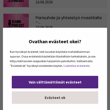
16.06.2026
Parisuhde ja yhteistyö maatilalla
-...
10.06.2026
Ovathan evästeet okei?
Maatilayrittäjän jaksaminen –
mistä...
Kun hyväksyt evästeet, teet sivuston käytöstä mahdollisimman
29.05.2026
sujuvan. Osaa evästeistä käytetään tilastollisiin tarkoituksiin, ja osa
liittyy kolmansien osapuolien tarjoamiin palveluihin. Valitsemalla
”Evästeet ok” hyväksyt evästeiden käytön.
Lisätietoa evästeistä.
Tekoäly, XR ja tulevaisuuden työ ja
opiskelu...
28.05.2026
Vain välttämättömät evästeet
Koska kokemusasiantuntijasta
tulee...
Evästeet ok
06.05.2026