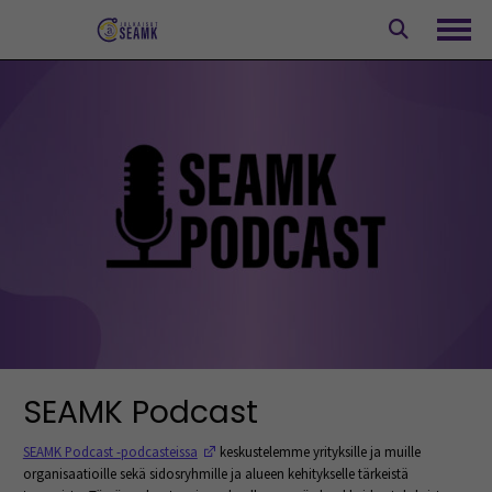
Siirry
sisältöön
Avaa
SEAMK Podcast
(Opens in a new window)
SEAMK Podcast -podcasteissa
keskustelemme yrityksille ja muille
organisaatioille sekä sidosryhmille ja alueen kehitykselle tärkeistä