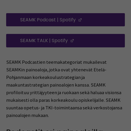
SEAMK Podcast | Spotify
(Opens in a new wi
SEAMK TALK | Spotify
(Opens in a new window
SEAMK Podcastien teemakategoriat mukailevat
SEAMKin painoaloja, jotka ovat yhtenevät Etelä-
Pohjanmaan korkeakoulustrategian ja
maakuntastrategian painoalojen kanssa. SEAMK
profiloituu yrittäjyyteen ja ruokaan sekä haluaa visionsa
mukaisesti olla paras korkeakoulu opiskelijalle. SEAMK
suuntaa opetus- ja TKI-toimintaansa sekä verkostojansa
painoalojen mukaan.