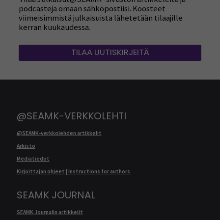
podcasteja omaan sähköpostiisi. Koosteet
viimeisimmistä julkaisuista lähetetään tilaajille
kerran kuukaudessa.
TILAA UUTISKIRJEITÄ
@SEAMK-VERKKOLEHTI
@SEAMK-verkkolehden artikkelit
Arkisto
Mediatiedot
Kirjoittajan ohjeet | Instructions for authors
SEAMK JOURNAL
SEAMK Journalin artikkelit