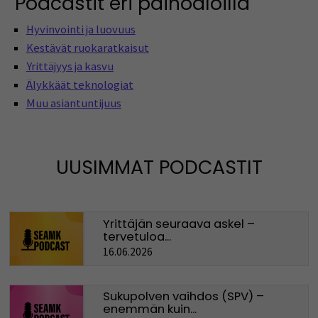
Podcastit eri painoaloilla
Hyvinvointi ja luovuus
Kestävät ruokaratkaisut
Yrittäjyys ja kasvu
Älykkäät teknologiat
Muu asiantuntijuus
UUSIMMAT PODCASTIT
Yrittäjän seuraava askel –
tervetuloa...
16.06.2026
Sukupolven vaihdos (SPV) –
enemmän kuin...