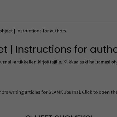
Vaihda kieltä
 ohjeet | Instructions for authors
et | Instructions for auth
nal -artikkelien kirjoittajille. Klikkaa auki haluamasi ohj
ors writing articles for SEAMK Journal. Click to open th