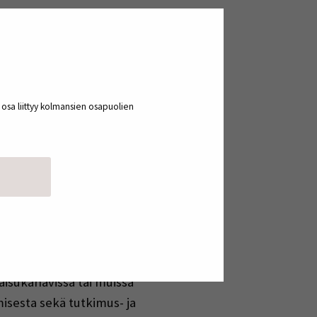
a osa liittyy kolmansien osapuolien
ens in a new window)
aisukanavissa tai muissa
misesta sekä tutkimus- ja