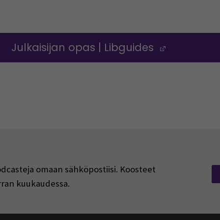
Julkaisijan opas | Libguides
(Opens i
podcasteja omaan sähköpostiisi. Koosteet
kerran kuukaudessa.