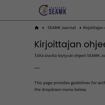
Siirry
sisältöön
SEAMK Journal
Kirjoittajan
Etusivulle
Kirjoittajan ohje
Tältä sivulta löytyvät ohjeet SEAMK Jour
***
This page provides guidelines for auth
the dropdown menu below.