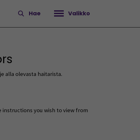
Hae
Valikko
Avaa valikko
ors
e alla olevasta haitarista.
e instructions you wish to view from