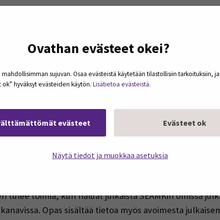
Ovathan evästeet okei?
 mahdollisimman sujuvan. Osaa evästeistä käytetään tilastollisiin tarkoituksiin, j
et ok” hyväksyt evästeiden käytön.
Lisätietoa evästeistä.
Submit your SEAMK Journal article
proposal via this form | E-lomake
(Op
välttämättömät evästeet
Evästeet ok
JULKAISIJAN OPAS
Näytä tiedot ja muokkaa asetuksia
n tulee toimia, kun haluat julkaista SEAMKin omissa julk
isukanavissa. Opas sisältää tietoa myös avoimesta julkaise