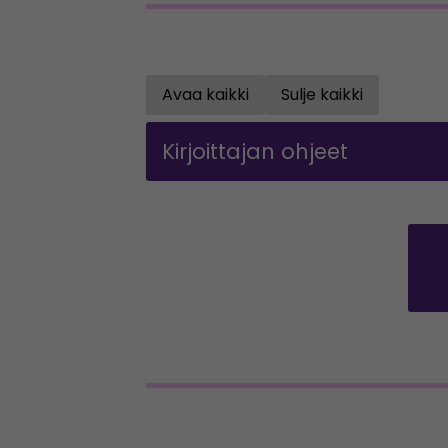
Avaa kaikki
Sulje kaikki
Open all accordions
Sulje kaikki
Kirjoittajan ohjeet