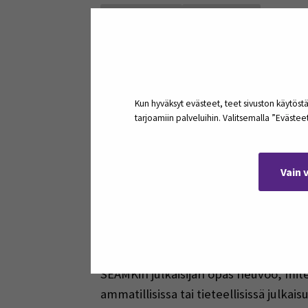
Avaa kaikki
Sulje kaikki
Open all accordions
Sulje kaikki
Instructions for authors
Kun hyväksyt evästeet, teet sivuston käytöstä
tarjoamiin palveluihin. Valitsemalla ”Eväste
Vain 
SEAMKin julkaisijan opas neuvoo, mite
ammatillisissa tai tieteellisissä julka