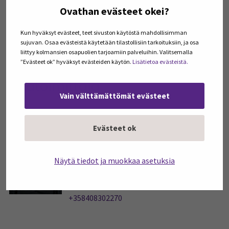
tekijänoikeuden tai lähioikeuden haltija taikka
Ovathan evästeet okei?
oikeutettu toimimaan oikeudenhaltijan puolesta.
Ilmoituksen tekijän allekirjoitus.
Kun hyväksyt evästeet, teet sivuston käytöstä mahdollisimman
sujuvan. Osaa evästeistä käytetään tilastollisiin tarkoituksiin, ja osa
liittyy kolmansien osapuolien tarjoamiin palveluihin. Valitsemalla
”Evästeet ok” hyväksyt evästeiden käytön.
Lisätietoa evästeistä.
Päätoimittaja
Vain välttämättömät evästeet
Evästeet ok
Kemppainen, Outi
Viestintä- ja markkinointipäällikkö
Näytä tiedot ja muokkaa asetuksia
Sähköposti
outi.kemppainen@seamk.fi
Puhelin
+358408302270