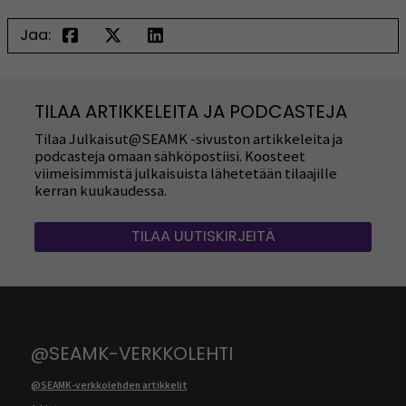
Jaa:
TILAA ARTIKKELEITA JA PODCASTEJA
Tilaa Julkaisut@SEAMK -sivuston artikkeleita ja
podcasteja omaan sähköpostiisi. Koosteet
viimeisimmistä julkaisuista lähetetään tilaajille
kerran kuukaudessa.
TILAA UUTISKIRJEITÄ
@SEAMK-VERKKOLEHTI
@SEAMK-verkkolehden artikkelit