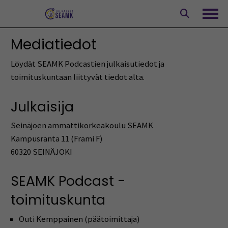
Siirry
sisältöön
Avaa
Mediatiedot
Löydät SEAMK Podcastien julkaisutiedot ja
toimituskuntaan liittyvät tiedot alta.
Julkaisija
Seinäjoen ammattikorkeakoulu SEAMK
Kampusranta 11 (Frami F)
60320 SEINÄJOKI
SEAMK Podcast -
toimituskunta
Outi Kemppainen (päätoimittaja)