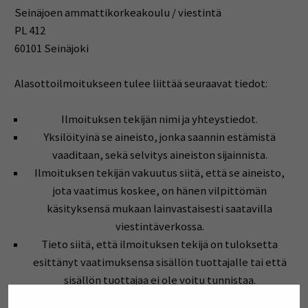
Seinäjoen ammattikorkeakoulu / viestintä
PL 412
60101 Seinäjoki
Alasottoilmoitukseen tulee liittää seuraavat tiedot:
Ilmoituksen tekijän nimi ja yhteystiedot.
Yksilöityinä se aineisto, jonka saannin estämistä
vaaditaan, sekä selvitys aineiston sijainnista.
Ilmoituksen tekijän vakuutus siitä, että se aineisto,
jota vaatimus koskee, on hänen vilpittömän
käsityksensä mukaan lainvastaisesti saatavilla
viestintäverkossa.
Tieto siitä, että ilmoituksen tekijä on tuloksetta
esittänyt vaatimuksensa sisällön tuottajalle tai että
sisällön tuottajaa ei ole voitu tunnistaa.
Ilmoituksen tekijän vakuutus siitä, että hän on