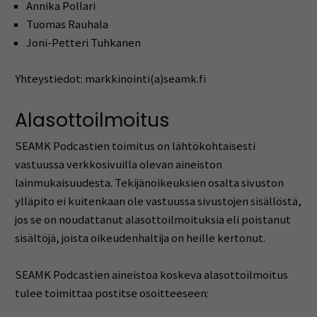
Annika Pollari
Tuomas Rauhala
Joni-Petteri Tuhkanen
Yhteystiedot: markkinointi(a)seamk.fi
Alasottoilmoitus
SEAMK Podcastien toimitus on lähtökohtaisesti
vastuussa verkkosivuilla olevan aineiston
lainmukaisuudesta. Tekijänoikeuksien osalta sivuston
ylläpito ei kuitenkaan ole vastuussa sivustojen sisällöstä,
jos se on noudattanut alasottoilmoituksia eli poistanut
sisältöjä, joista oikeudenhaltija on heille kertonut.
SEAMK Podcastien aineistoa koskeva alasottoilmoitus
tulee toimittaa postitse osoitteeseen: