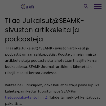
Siirry
sisältöön
Avaa
Tilaa Julkaisut@SEAMK-
sivuston artikkeleita ja
podcasteja
Tilaa alta Julkaisut@SEAMK -sivuston artikkelit ja
podcastit omaan sähköpostiisi. Kooste viimeisimmistä
artikkeleista ja podcasteista lähetetään tilaajille kerran
kuukaudessa. SEAMK Journal -artikkelit lähetetään
tilaajille kaksi kertaa vuodessa.
Valitse ne uutiskirjeet, jotka haluat tilata ja paina lopuksi
Lähetä-painiketta. Tutustu myös SEAMKin
(Opens in a new window)
tietosuojakäytäntöihin
. Tähdellä merkityt kentät ovat
pakollisia.