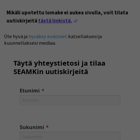
Mikäli upotettu lomake ei aukea sivulla, voit tilata
(Opens in a new window)
uutiskirjeitä
tästä linkistä.
Ole hyvä ja
hyväksy evästeet
katsellaksesi ja
kuunnellaksesi mediaa.
Täytä yhteystietosi ja tilaa
SEAMKin uutiskirjeitä
Etunimi
Sukunimi