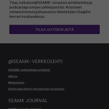
Tilaa Julkaisut@SEAMK -sivuston artikkeleita ja
podcasteja omaan sähköpostiisi. Koosteet
viimeisimmistä julkaisuista lähetetään tilaajille
kerran kuukaudessa.
TILAA UUTISKIRJEITÄ
@SEAMK-VERKKOLEHTI
@SEAMK-verkkolehden artikkelit
Arkisto
Mediatiedot
Kirjoittajan ohjeet | Instructions for authors
SEAMK JOURNAL