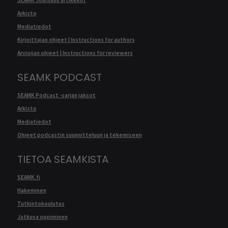
SEAMK Journalin artikkelit
Arkisto
Mediatiedot
Kirjoittajan ohjeet | Instructions for authors
Arvioijan ohjeet | Instructions for reviewers
SEAMK PODCAST
SEAMK Podcast -sarjan jaksot
Arkisto
Mediatiedot
Ohjeet podcastin suunnitteluun ja tekemiseen
TIETOA SEAMKISTA
SEAMK.fi
Hakeminen
Tutkintokoulutus
Jatkuva oppiminen