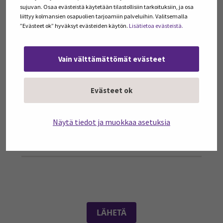
sujuvan. Osaa evästeistä käytetään tilastollisiin tarkoituksiin, ja osa
Ruokaprovinssin uutiskirje
liittyy kolmansien osapuolien tarjoamiin palveluihin. Valitsemalla
Innovaatiofoorumin uutiskirje
”Evästeet ok” hyväksyt evästeiden käytön.
Lisätietoa evästeistä.
PerheYhdessä-hankkeen uutiskirje
Vain välttämättömät evästeet
Minulle saa lähettää tilaamiani
uutiskirjeitä.
Evästeet ok
Annan Seinäjoen Ammattikorkeakoulu Oy:lle luvan käyttää
yhteystietojani markkinoinnissa, esimerkiksi tiedottaakseen
sähköpostitse koulutustarjonnasta tai lähettääkseen kutsuja
Näytä tiedot ja muokkaa asetuksia
tapahtumiin. Voin päättää milloin tahansa, etten enää halua
yhteydenottoja. Katso
www.seamk.fi/tietosuoja
.
LÄHETÄ