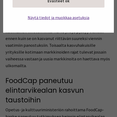
Evästeet ok
Tulosten perusteella voi todeta, että toteutuneen
Näytä tiedot ja muokkaa asetuksia
elintarvikeviennin taustalla on paitsi tavoitteellisia
ponnisteluja ja tietoisia valintoja myös vankka
kotimainen liiketoiminta. Harva yritys pystyy vientiin
ennen kuin se on kasvanut riittävän suureksi viennin
vaatimiin panostuksiin. Toisaalta kasvuhakuisille
yrityksille kotimaan markkinoiden rajat tulevat jossain
vaiheessa vastaan ja uusia markkinoita on haettava myös
ulkomailta.
FoodCap paneutuu
elintarvikealan kasvun
taustoihin
Opetus- ja kulttuuriministeriön rahoittama FoodCap-
hanke paneutuu tutkimuksen keinoin elintarvikealan