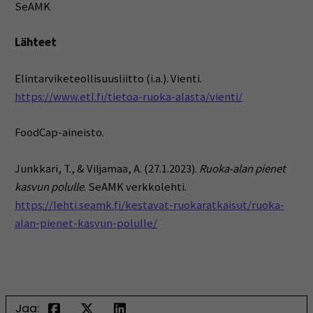
SeAMK
Lähteet
Elintarviketeollisuusliitto (i.a.). Vienti.
https://www.etl.fi/tietoa-ruoka-alasta/vienti/
FoodCap-aineisto.
Junkkari, T., & Viljamaa, A. (27.1.2023).
Ruoka-alan pienet
kasvun polulle
. SeAMK verkkolehti.
https://lehti.seamk.fi/kestavat-ruokaratkaisut/ruoka-
alan-pienet-kasvun-polulle/
Jaa: