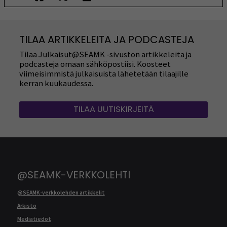
TILAA ARTIKKELEITA JA PODCASTEJA
Tilaa Julkaisut@SEAMK -sivuston artikkeleita ja
podcasteja omaan sähköpostiisi. Koosteet
viimeisimmistä julkaisuista lähetetään tilaajille
kerran kuukaudessa.
TILAA UUTISKIRJEITÄ
@SEAMK-VERKKOLEHTI
@SEAMK-verkkolehden artikkelit
Arkisto
Mediatiedot