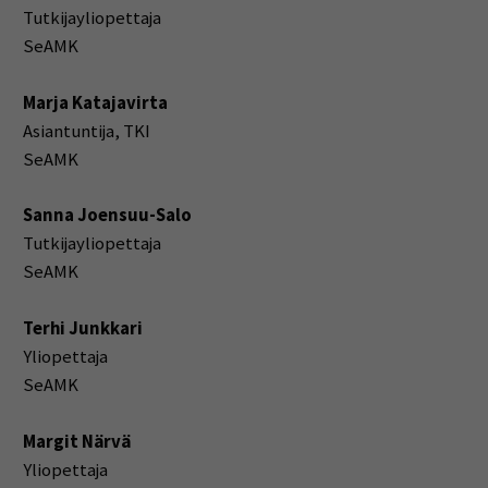
Tutkijayliopettaja
SeAMK
Marja Katajavirta
Asiantuntija, TKI
SeAMK
Sanna Joensuu-Salo
Tutkijayliopettaja
SeAMK
Terhi Junkkari
Yliopettaja
SeAMK
Margit Närvä
Yliopettaja