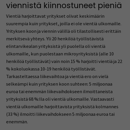
viennistä kiinnostuneet pieniä
Vientiä harjoittavat yritykset olivat keskimäärin
suurempia kuin yritykset, joilla ei ole vientiä ulkomaille.
Yrityksen koon ja viennin välillä oli tilastollisesti erittäin
merkitsevä yhteys. Yli 20 henkilöä työllistävistä
elintarvikealan yrityksistä yli puolella oli vientiä
ulkomaille, kun puolestaan mikroyrityksistä (alle 10
henkilöä työllistävät) vain noin 15 % harjoitti vientiä ja 22
% kokoluokassa 10-19 henkilöä työllistävät.
Tarkasteltaessa liikevaihtoa ja vientiä ero on vielä
selkeämpi kuin yrityksen koon suhteen: 5 miljoonaa
euroa tai enemmän liikevaihdokseen ilmoittaneista
yrityksistä 68 %:lla oli vientiä ulkomaille. Vastaavasti
vientiä ulkomaille harjoittavista yrityksistä kolmannes
(33 %) ilmoitti liikevaihdokseen 5 miljoonaa euroa tai
enemmän.