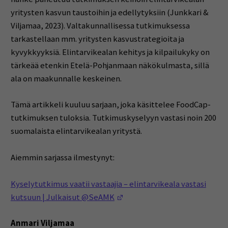
yritysten kasvun taustoihin ja edellytyksiin (Junkkari &
Viljamaa, 2023). Valtakunnallisessa tutkimuksessa
tarkastellaan mm. yritysten kasvustrategioita ja
kyvykkyyksiä. Elintarvikealan kehitys ja kilpailukyky on
tärkeää etenkin Etelä-Pohjanmaan näkökulmasta, sillä
ala on maakunnalle keskeinen.
Tämä artikkeli kuuluu sarjaan, joka käsittelee FoodCap-
tutkimuksen tuloksia. Tutkimuskyselyyn vastasi noin 200
suomalaista elintarvikealan yritystä.
Aiemmin sarjassa ilmestynyt:
Kyselytutkimus vaatii vastaajia – elintarvikeala vastasi
(Opens in a new window)
kutsuun | Julkaisut @SeAMK
Anmari Viljamaa