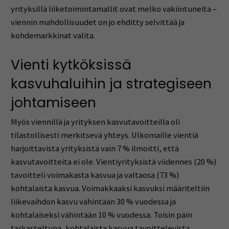
yrityksillä liiketoimintamallit ovat melko vakiintuneita –
viennin mahdollisuudet on jo ehditty selvittää ja
kohdemarkkinat valita.
Vienti kytköksissä
kasvuhaluihin ja strategiseen
johtamiseen
Myös viennillä ja yrityksen kasvutavoitteilla oli
tilastollisesti merkitsevä yhteys. Ulkomaille vientiä
harjoittavista yrityksistä vain 7 % ilmoitti, että
kasvutavoitteita ei ole. Vientiyrityksistä viidennes (20 %)
tavoitteli voimakasta kasvua ja valtaosa (73 %)
kohtalaista kasvua. Voimakkaaksi kasvuksi määriteltiin
liikevaihdon kasvu vähintään 30 % vuodessa ja
kohtalaiseksi vähintään 10 % vuodessa. Toisin päin
tarkasteltuna, kohtalaista kasvua tavoittelevista