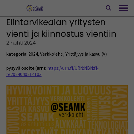
Siirry
sisältöön
Avaa
Elintarvikealan yritysten
vienti ja kiinnostus vientiin
2 huhti 2024
kategoria:
2024
,
Verkkolehti
,
Yrittäjyys ja kasvu (V)
pysyvä osoite (urn):
https://urn.fi/URN:NBN:fi-
fe2024040214103