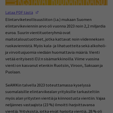
(Opens in a new window)
Lataa PDF tästä
Elintarviketeollisuusliiton (i.a.) mukaan Suomen
elintarvikeviennin arvo oli vuonna 2023 noin 2,2 miljardia
euroa. Suurin vientituoteryhmä ovat
maitotaloustuotteet, jotka kattavat noin viidenneksen
ruokaviennistä. Myös kala- ja lihatuotteita sekä alkoholi-
ja virvoitusjuomia viedään huomattavia määriä. Vienti
vetää erityisesti EU:n sisämarkkinoilla. Viime vuosina
vienti on kasvanut etenkin Ruotsiin, Viroon, Saksaan ja
Puolaan.
SeAMKin talvella 2023 toteuttamassa kyselyssä
suomalaisille elintarvikealan yrityksille tarkasteltiin
myös alan yritysten vientiä ja kiinnostusta vientiin. Vajaa
neljännes vastaajista (23 %) ilmoitti harjoittavansa
vientiä. Yrityksistä, jotka eivät harjoita vientiä, 28 % oli