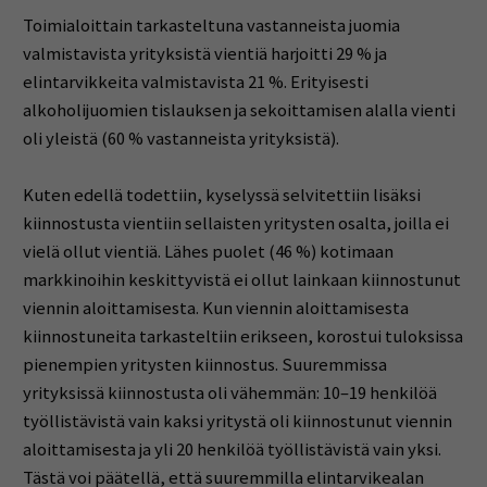
Toimialoittain tarkasteltuna vastanneista juomia
valmistavista yrityksistä vientiä harjoitti 29 % ja
elintarvikkeita valmistavista 21 %. Erityisesti
alkoholijuomien tislauksen ja sekoittamisen alalla vienti
oli yleistä (60 % vastanneista yrityksistä).
Kuten edellä todettiin, kyselyssä selvitettiin lisäksi
kiinnostusta vientiin sellaisten yritysten osalta, joilla ei
vielä ollut vientiä. Lähes puolet (46 %) kotimaan
markkinoihin keskittyvistä ei ollut lainkaan kiinnostunut
viennin aloittamisesta. Kun viennin aloittamisesta
kiinnostuneita tarkasteltiin erikseen, korostui tuloksissa
pienempien yritysten kiinnostus. Suuremmissa
yrityksissä kiinnostusta oli vähemmän: 10–19 henkilöä
työllistävistä vain kaksi yritystä oli kiinnostunut viennin
aloittamisesta ja yli 20 henkilöä työllistävistä vain yksi.
Tästä voi päätellä, että suuremmilla elintarvikealan