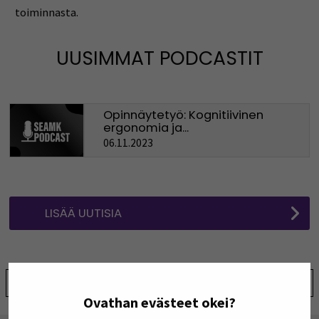
toiminnasta.
UUSIMMAT PODCASTIT
Opinnäytetyö: Kognitiivinen
ergonomia ja...
06.11.2023
LISÄÄ UUTISIA
Jaa:
Ovathan evästeet okei?