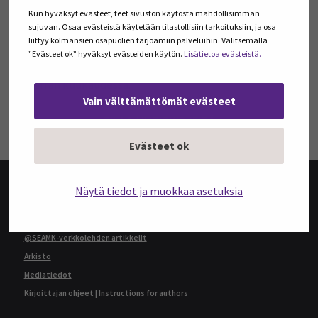
Kun hyväksyt evästeet, teet sivuston käytöstä mahdollisimman
TILAA ARTIKKELEITA JA PODCASTEJA
sujuvan. Osaa evästeistä käytetään tilastollisiin tarkoituksiin, ja osa
liittyy kolmansien osapuolien tarjoamiin palveluihin. Valitsemalla
Tilaa Julkaisut@SEAMK -sivuston artikkeleita ja
”Evästeet ok” hyväksyt evästeiden käytön.
Lisätietoa evästeistä.
podcasteja omaan sähköpostiisi. Koosteet
viimeisimmistä julkaisuista lähetetään tilaajille
kerran kuukaudessa.
Vain välttämättömät evästeet
TILAA UUTISKIRJEITÄ
Evästeet ok
Näytä tiedot ja muokkaa asetuksia
@SEAMK-VERKKOLEHTI
@SEAMK-verkkolehden artikkelit
Arkisto
Mediatiedot
Kirjoittajan ohjeet | Instructions for authors