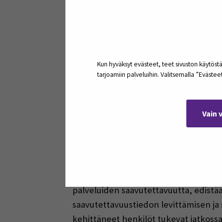
Koska uuden asian äärelle joutui työyh
erilaisia käytännön ohjeita ja mallip
huomioimiseen opetuksessa. Myös itseo
Kun hyväksyt evästeet, teet sivuston käytöstä
tarjottiin henkilökunnalle.
tarjoamiin palveluihin. Valitsemalla ”Eväste
Tuen ja ohjeistamisen lisäksi saavutett
verkkopalvelujen uudistustyön etenemis
Vain 
Saavutettavuusvast
Syyskuusta 2022 alkaen saavutettavuu
on jatkanut saavutettavuusvastaava. S
palveluiden saavutettavuutta, edistä
saavutettavuustiedon levittämisen j
kehittäneet henkilöt tukevat jatkos