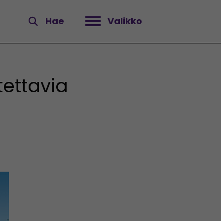
Hae
Valikko
Avaa valikko
tettavia