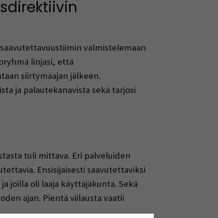
direktiivin
 saavutettavuustiimin valmistelemaan
yhmä linjasi, että
aan siirtymäajan jälkeen.
ta ja palautekanavista sekä tarjosi
stasta tuli mittava. Eri palveluiden
utettavia. Ensisijaisesti saavutettaviksi
 joilla oli laaja käyttäjäkunta. Sekä
oden ajan. Pientä viilausta vaatii