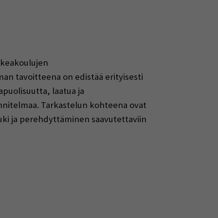
rkeakoulujen
n tavoitteena on edistää erityisesti
puolisuutta, laatua ja
unnitelmaa. Tarkastelun kohteena ovat
uki ja perehdyttäminen saavutettaviin