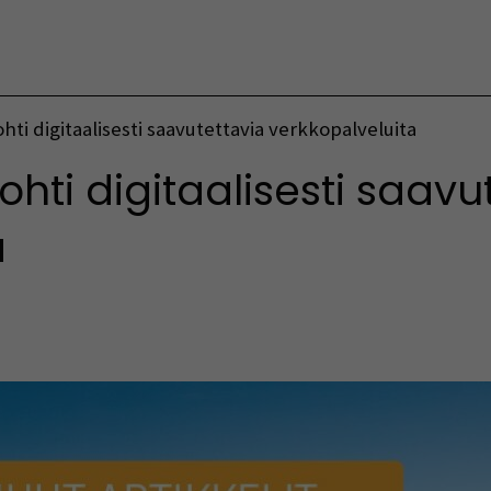
Vaihda kieltä
ti digitaalisesti saavutettavia verkkopalveluita
hti digitaalisesti saavu
a