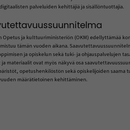
gitaalisten palveluiden kehittäjiä ja sisällöntuottajia.
vutettavuussuunnitelma
an Opetus ja kulttuuriministeriön (OKM) edellyttämää ko
mistuu tämän vuoden aikana. Saavutettavuussuunnitelma
ppimisen ja opiskelun sekä tuki- ja ohjauspalvelujen tasa
ut ja materiaalit ovat myös näkyvä osa saavutettavuussu
ristöt, opetushenkilöstön sekä opiskelijoiden saama t
tavuuden määrätietoinen kehittäminen.