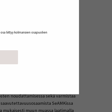
a koulutustilaisuuksia sekä laati
miseen sekä saavutettavuuden
kohtaista opastusta ja neuvontaa
a osa liittyy kolmansien osapuolien
mien vastuualueidensa osalta
stiimin työtä
miseksi ja kehittämiseksi SeAMKissa
, joka seuraa SeAMKin digitaalisten
dösten noudattamisessa sekä varmistaa
 saavutettavuusosaamista SeAMKissa
a mukaisesti muun muassa laatimalla