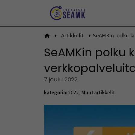
Siirry
sisältöön
Artikkelit
SeAMKin polku koh
Etusivulle
SeAMKin polku ko
verkkopalveluit
7 joulu 2022
kategoria:
2022
,
Muut artikkelit