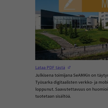
(Opens in a new w
Lataa PDF tästä
Julkisena toimijana SeAMKin on täyty
Työsarka digitaalisten verkko- ja mob
loppunut. Saavutettavuus on huomioitav
tuotetaan sisältöä.