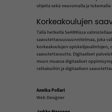
ohjeita sekä neuvomalla ja tukemalla di
Korkeakoulujen saa
Tällä hetkellä SeAMKissa valmistella
saavutettavuussuunnitelmaa, joka val
korkeakoulujen opiskelijavalintojen, o
saavutettavuutta. Digitaaliset palvel
muun muassa digitaaliset oppimisympä
ratkaisuihin ja digitaalisen saavutet
Annika Pollari
Web Designer
Jarkko Meronen