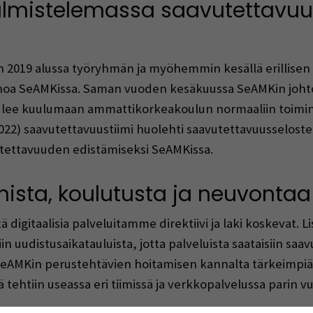
almistelemassa saavutettavuus
 2019 alussa työryhmän ja myöhemmin kesällä erillisen
noa SeAMKissa. Saman vuoden kesäkuussa SeAMKin johtor
lee kuulumaan ammattikorkeakoulun normaaliin toimint
022) saavutettavuustiimi huolehti saavutettavuusselosteis
avutettavuuden edistämiseksi SeAMKissa.
amista, koulutusta ja neuvontaa
ä digitaalisia palveluitamme direktiivi ja laki koskevat. Li
iin uudistusaikatauluista, jotta palveluista saataisiin saav
 SeAMKin perustehtävien hoitamisen kannalta tärkeimpiä ja
ä tehtiin useassa eri tiimissä ja verkkopalvelussa parin vu