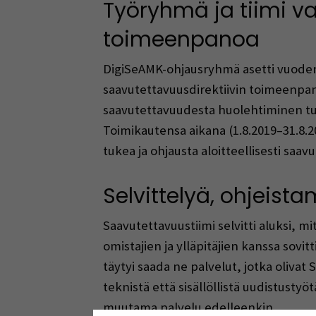
Työryhmä ja tiimi v
toimeenpanoa
DigiSeAMK-ohjausryhmä asetti vuoden
saavutettavuusdirektiivin toimeenpa
saavutettavuudesta huolehtiminen tu
Toimikautensa aikana (1.8.2019–31.8.2
tukea ja ohjausta aloitteellisesti sa
Selvittelyä, ohjeist
Saavutettavuustiimi selvitti aluksi, mit
omistajien ja ylläpitäjien kanssa sovitt
täytyi saada ne palvelut, jotka olivat
teknistä että sisällöllistä uudistustyöt
muutama palvelu edelleenkin.