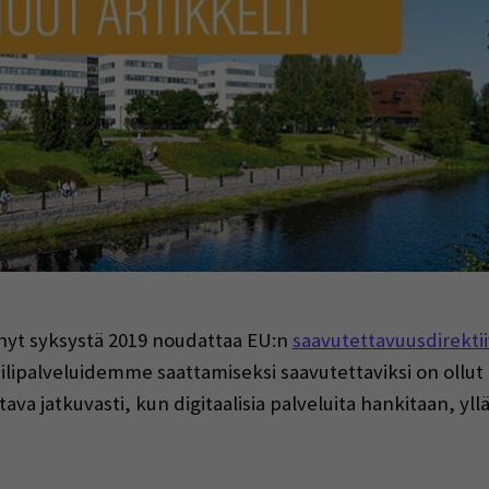
indow)
nyt syksystä 2019 noudattaa EU:n
saavutettavuusdirektii
iilipalveluidemme saattamiseksi saavutettaviksi on ollut
a jatkuvasti, kun digitaalisia palveluita hankitaan, yllä