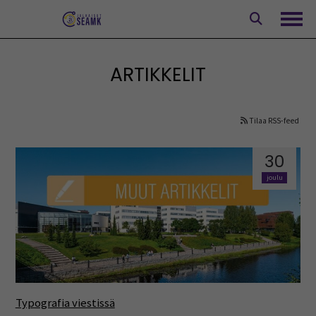
Siirry
sisältöön
Avaa
ARTIKKELIT
Tilaa RSS-feed
30
joulu
Typografia viestissä