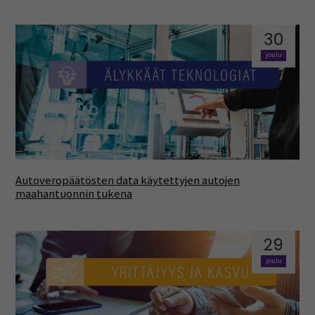
30
joulu
Autoveropäätösten data käytettyjen autojen
maahantuonnin tukena
29
joulu