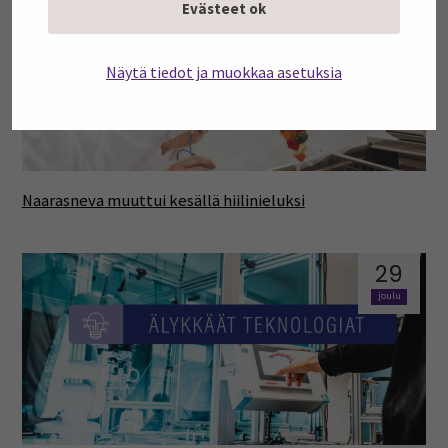
Evästeet ok
joulu
Näytä tiedot ja muokkaa asetuksia
Naarasneva muuttui kesällä hiilinieluksi
29
joulu