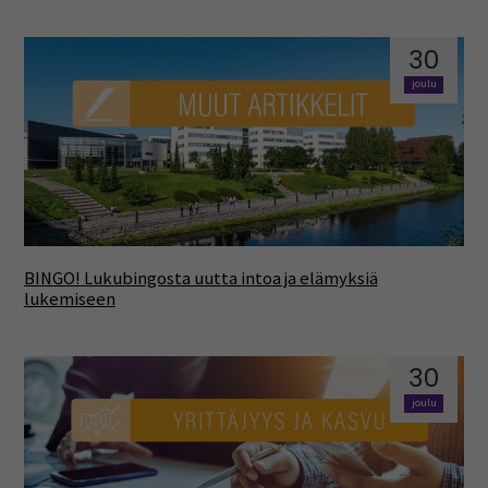
30
joulu
BINGO! Lukubingosta uutta intoa ja elämyksiä
lukemiseen
30
joulu