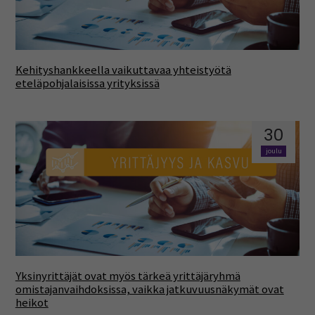
Kehityshankkeella vaikuttavaa yhteistyötä
eteläpohjalaisissa yrityksissä
30
joulu
Yksinyrittäjät ovat myös tärkeä yrittäjäryhmä
omistajanvaihdoksissa, vaikka jatkuvuusnäkymät ovat
heikot