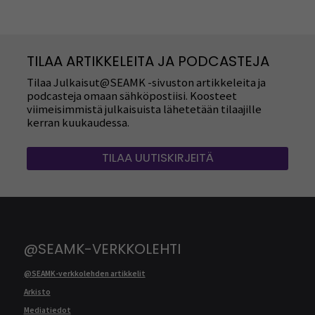
TILAA ARTIKKELEITA JA PODCASTEJA
Tilaa Julkaisut@SEAMK -sivuston artikkeleita ja
podcasteja omaan sähköpostiisi. Koosteet
viimeisimmistä julkaisuista lähetetään tilaajille
kerran kuukaudessa.
TILAA UUTISKIRJEITÄ
@SEAMK-VERKKOLEHTI
@SEAMK-verkkolehden artikkelit
Arkisto
Mediatiedot