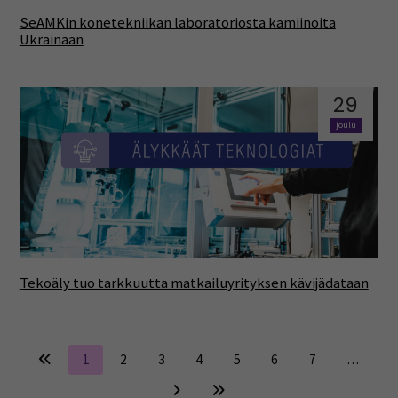
SeAMKin konetekniikan laboratoriosta kamiinoita
Ukrainaan
29
joulu
Tekoäly tuo tarkkuutta matkailuyrityksen kävijädataan
1
2
3
4
5
6
7
…