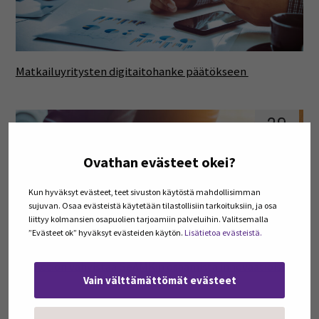
Matkailuyritysten digitaitohanke päätökseen
29
joulu
Ovathan evästeet okei?
Kun hyväksyt evästeet, teet sivuston käytöstä mahdollisimman
sujuvan. Osaa evästeistä käytetään tilastollisiin tarkoituksiin, ja osa
liittyy kolmansien osapuolien tarjoamiin palveluihin. Valitsemalla
”Evästeet ok” hyväksyt evästeiden käytön.
Lisätietoa evästeistä.
EcoAction vahvistaa SeAMKin osaamista innovaatioissa
Vain välttämättömät evästeet
29