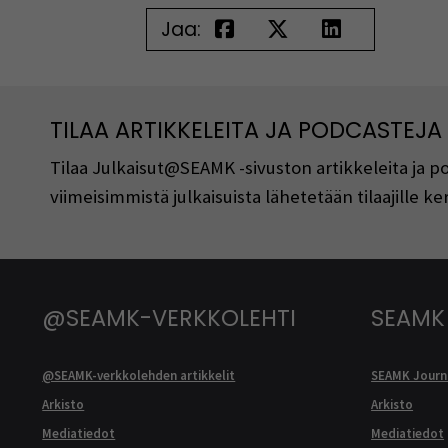
Jaa:
TILAA ARTIKKELEITA JA PODCASTEJA
Tilaa Julkaisut@SEAMK -sivuston artikkeleita ja 
viimeisimmistä julkaisuista lähetetään tilaajille 
@SEAMK-VERKKOLEHTI
SEAMK
@SEAMK-verkkolehden artikkelit
SEAMK Journa
Arkisto
Arkisto
Mediatiedot
Mediatiedot