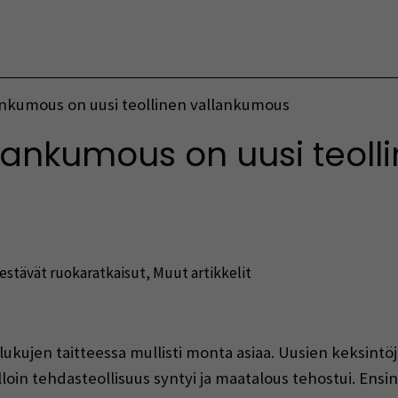
Vaihda kieltä
lankumous on uusi teollinen vallankumous
llankumous on uusi teoll
estävät ruokaratkaisut
,
Muut artikkelit
indow)
lukujen taitteessa mullisti monta asiaa. Uusien keksintö
lloin tehdasteollisuus syntyi ja maatalous tehostui. Ens