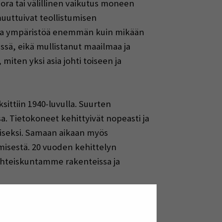
ora tai välillinen vaikutus moneen
uuttuivat teollistumisen
a ja ympäristöä enemmän kuin mikään
sä, eikä mullistanut maailmaa ja
iten yksi asia johti toiseen ja
sittiin 1940-luvulla. Suurten
. Tietokoneet kehittyivät nopeasti ja
miseksi. Samaan aikaan myös
misestä. 20 vuoden kehittelyn
yhteiskuntamme rakenteissa ja
kunnassamme tapahtuu parhaillaan
rkiksi digitaalisessa teknologiassa,