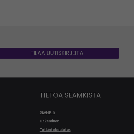
TILAA UUTISKIRJEITÄ
TIETOA SEAMKISTA
SEAMK.fi
Hakeminen
Tutkintokoulutus