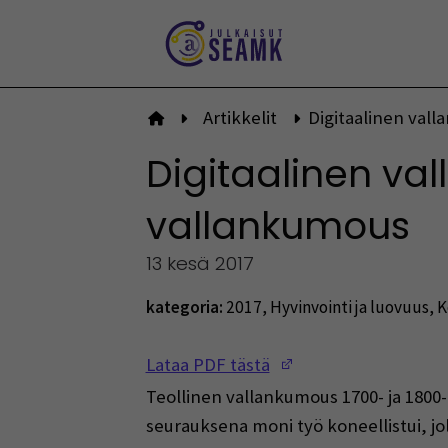
Siirry
sisältöön
Artikkelit
Digitaalinen val
Etusivulle
Digitaalinen va
vallankumous
13 kesä 2017
kategoria:
2017
,
Hyvinvointi ja luovuus
,
K
(Opens in a new w
Lataa PDF tästä
Teollinen vallankumous 1700- ja 1800-
seurauksena moni työ koneellistui, jo