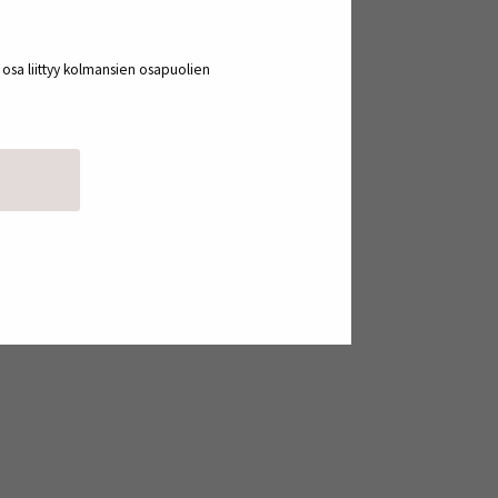
at sen, että tapamme ja toimintamme –
 on jo tapahtunutkin;
a osa liittyy kolmansien osapuolien
akaminen ovat muuttuneet viime
rveydenhuolto ja koulutus, ja
edia- ja mainonta-alalla. Ajan ilmiöt,
veluita. Vaikutukset ulottuvat
arkasteltava uudelleen.
an. Meistä jokainen on