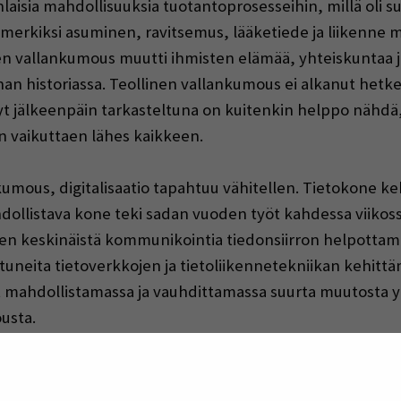
sia mahdollisuuksia tuotantoprosesseihin, millä oli su
merkiksi asuminen, ravitsemus, lääketiede ja liikenne m
inen vallankumous muutti ihmisten elämää, yhteiskunta
 historiassa. Teollinen vallankumous ei alkanut hetkes
 jälkeenpäin tarkasteltuna on kuitenkin helppo nähdä, m
 vaikuttaen lähes kaikkeen.
kumous, digitalisaatio tapahtuu vähitellen. Tietokone kek
ollistava kone teki sadan vuoden työt kahdessa viikossa
iiden keskinäistä kommunikointia tiedonsiirron helpotta
uneita tietoverkkojen ja tietoliikennetekniikan kehittä
yt mahdollistamassa ja vauhdittamassa suurta muutosta 
usta.
 tarkoittaa? Mielestäni se tarkoittaa sitä, että yhteis
osta samanaikaisesti. Nämä rinnakkaiset murrokset esime