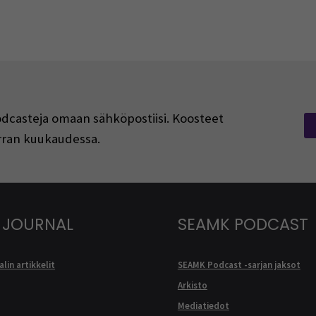
podcasteja omaan sähköpostiisi. Koosteet
kerran kuukaudessa.
 JOURNAL
SEAMK PODCAST
lin artikkelit
SEAMK Podcast -sarjan jaksot
Arkisto
Mediatiedot