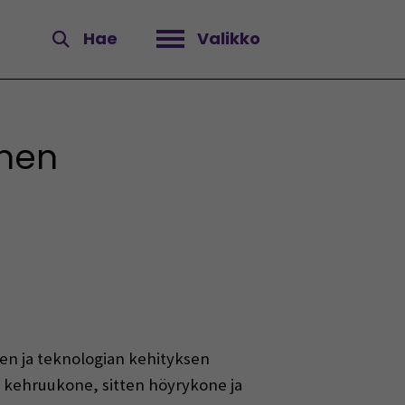
Hae
Valikko
Avaa valikko
inen
jen ja teknologian kehityksen
in kehruukone, sitten höyrykone ja