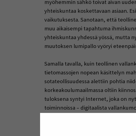
myöhemmin sähkö toivat aivan uudenlai
yhteiskuntaa koskettavaan asiaan. Esi
vaikutuksesta. Sanotaan, että teoll
muu aikaisempi tapahtuma ihmiskunnan
yhteiskuntaa yhdessä yössä, mutta nyt
muutoksen lumipallo vyöryi eteenpäin
Samalla tavalla, kuin teollinen vallan
tietomassojen nopean käsittelyn mahd
sotateollisuudessa alettiin pohtia n
korkeakoulumaailmassa oltiin kiinnost
tuloksena syntyi Internet, joka on n
toiminnoissa – digitaalista vallankumo
Mitä digitaalinen vallankumous sitten
monta digitaalisuuteen liittyvää murr