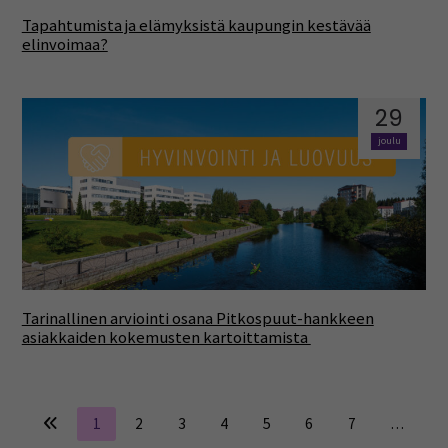
Tapahtumista ja elämyksistä kaupungin kestävää
elinvoimaa?
29
joulu
Tarinallinen arviointi osana Pitkospuut-hankkeen
asiakkaiden kokemusten kartoittamista
1
2
3
4
5
6
7
…