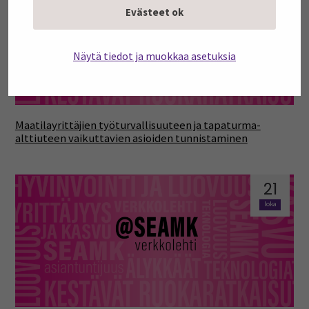
marras
Evästeet ok
Näytä tiedot ja muokkaa asetuksia
Maatilayrittäjien työturvallisuuteen ja tapaturma-
alttiuteen vaikuttavien asioiden tunnistaminen
21
loka