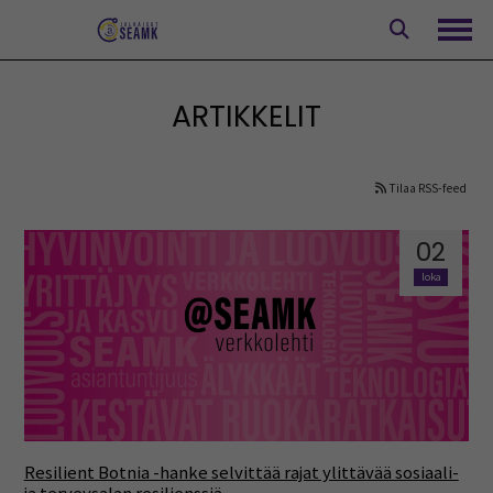
Siirry
sisältöön
Avaa
ARTIKKELIT
Tilaa RSS-feed
02
loka
Resilient Botnia -hanke selvittää rajat ylittävää sosiaali-