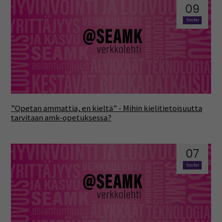
09
touko
”Opetan ammattia, en kieltä” - Mihin kielitietoisuutta
tarvitaan amk-opetuksessa?
07
touko