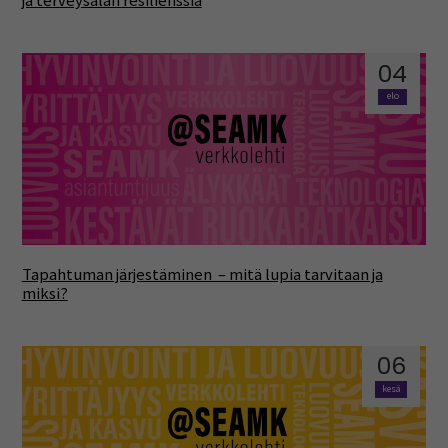
ja terveysalan resilienssiä
04
elo
Tapahtuman järjestäminen – mitä lupia tarvitaan ja
miksi?
06
kesä