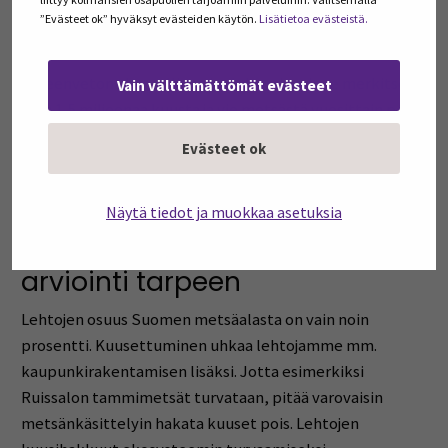
hiiltä. Tämä määrä vastaa vajaan neljän kilon
”Evästeet ok” hyväksyt evästeiden käytön.
Lisätietoa evästeistä.
hiilidioksidimäärää.
Yhteenvetona kansallinen joulukuusiperinne merkitsee
Vain välttämättömät evästeet
noin 1,5 miljoonaa kuusta ja vie metsästä vuosittain pois
noin 6 miljoona ekvivalenttia hiilidioksiditonnia. Kohti
Evästeet ok
vetytaloutta mentäessä on hyvä muistaa, että lisäksi
puun kuiva-aineessa on noin 6 prosenttia vetyä.
Näytä tiedot ja muokkaa asetuksia
Ennallistamisen vaikutusten
arviointi tarpeen
Lehtojen osuus Suomen metsäalasta on vain noin
prosentti. Kuusettuminen uhkaa lehtojamme mm.
kaupunkirakentamisen lisäksi. Jotta esimerkiksi
Ruissalon tammimetsät turvataan, pitää varovaisin
metsänkäsittelyin hakata kuuset pois. Lehtojen