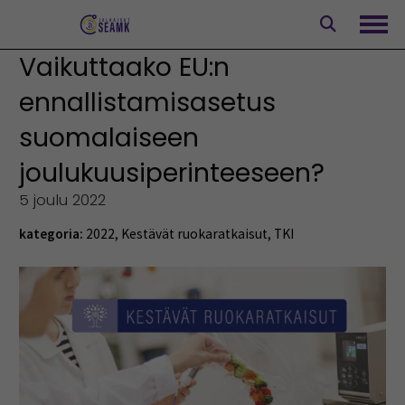
Siirry
sisältöön
Avaa
Vaikuttaako EU:n
ennallistamisasetus
suomalaiseen
joulukuusiperinteeseen?
5 joulu 2022
kategoria:
2022
,
Kestävät ruokaratkaisut
,
TKI