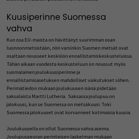
Kuusiperinne Suomessa
vahva
Kun osa EU-maista on hävittänyt suurimman osan
luonnonmetsistään, niin varsinkin Suomen metsät ovat
osaltaan nousseet keskiöön ennallistamiskeskusteluissa.
Tähän aikaan vuodesta keskusteluun on noussut myös
suomalainen joulukuusiperinne ja
ennallistamisasetuksen mahdolliset vaikutukset siihen.
Perimätiedon mukaan joulukuusen isänä pidetään
saksalaista Martti Lutheria. Saksassa joulupuu on
jalokuusi, kun se Suomessa on metsäkuusi. Toki
Suomessa jalokuuset ovat korvanneet kotimaisia kuusia.
Joulukuusella on ollut Suomessa vahva asema.
Joulupuuseuran perinteisen laskelman mukaan