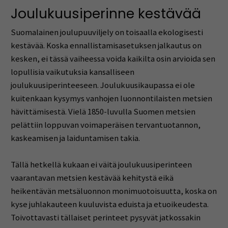
Joulukuusiperinne kestävää
Suomalainen joulupuuviljely on toisaalla ekologisesti
kestävää. Koska ennallistamisasetuksen jalkautus on
kesken, ei tässä vaiheessa voida kaikilta osin arvioida sen
lopullisia vaikutuksia kansalliseen
joulukuusiperinteeseen. Joulukuusikaupassa ei ole
kuitenkaan kysymys vanhojen luonnontilaisten metsien
hävittämisestä. Vielä 1850-luvulla Suomen metsien
pelättiin loppuvan voimaperäisen tervantuotannon,
kaskeamisen ja laiduntamisen takia.
Tällä hetkellä kukaan ei väitä joulukuusiperinteen
vaarantavan metsien kestävää kehitystä eikä
heikentävän metsäluonnon monimuotoisuutta, koska on
kyse juhlakauteen kuuluvista eduista ja etuoikeudesta.
Toivottavasti tällaiset perinteet pysyvät jatkossakin