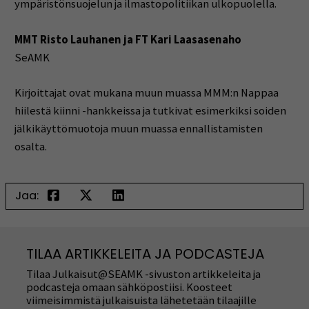
ympäristönsuojelun ja ilmastopolitiikan ulkopuolella.
MMT Risto Lauhanen ja FT Kari Laasasenaho
SeAMK
Kirjoittajat ovat mukana muun muassa MMM:n Nappaa
hiilestä kiinni -hankkeissa ja tutkivat esimerkiksi soiden
jälkikäyttömuotoja muun muassa ennallistamisten
osalta.
Jaa:
TILAA ARTIKKELEITA JA PODCASTEJA
Tilaa Julkaisut@SEAMK -sivuston artikkeleita ja
podcasteja omaan sähköpostiisi. Koosteet
viimeisimmistä julkaisuista lähetetään tilaajille