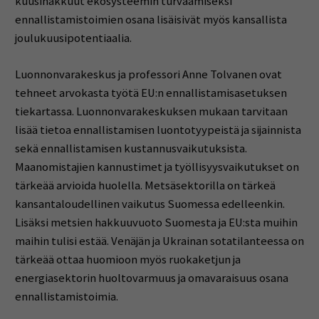
kuusihakkuut ekosysteemin turvaamiseksi
ennallistamistoimien osana lisäisivät myös kansallista
joulukuusipotentiaalia.
Luonnonvarakeskus ja professori Anne Tolvanen ovat
tehneet arvokasta työtä EU:n ennallistamisasetuksen
tiekartassa. Luonnonvarakeskuksen mukaan tarvitaan
lisää tietoa ennallistamisen luontotyypeistä ja sijainnista
sekä ennallistamisen kustannusvaikutuksista.
Maanomistajien kannustimet ja työllisyysvaikutukset on
tärkeää arvioida huolella. Metsäsektorilla on tärkeä
kansantaloudellinen vaikutus Suomessa edelleenkin.
Lisäksi metsien hakkuuvuoto Suomesta ja EU:sta muihin
maihin tulisi estää. Venäjän ja Ukrainan sotatilanteessa on
tärkeää ottaa huomioon myös ruokaketjun ja
energiasektorin huoltovarmuus ja omavaraisuus osana
ennallistamistoimia.