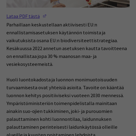
(Opens in a new window)
Lataa PDF tästä
Parhaillaan keskustellaan aktiivisesti EU:n
ennallistamisasetuksen käytännön toimista ja
vaikutuksista osana EU:n biodiversiteettistrategiaa.
Kesäkuussa 2022 annetun asetuksen kautta tavoitteena
on ennallistaa jopa 30 % maanosan maa- ja
vesiekosysteemeistä.
Huoli luontokadosta ja luonnon monimuotoisuuden
turvaamisesta ovat yhteisiä asioita. Tavoite on kääntää
luonnon kehitys positiiviseksi vuoteen 2030 mennessä.
Ympäristöministeriön toimenpidelistalla mainitaan
ainakin suo-ojien tukkiminen, joki- ja purouomien
palauttaminen kohti luonnontilaa, laidunnuksen
palauttaminen perinteisesti laidunkäytössä olleille
alueille ja kuusten poistaminen lehdoista.