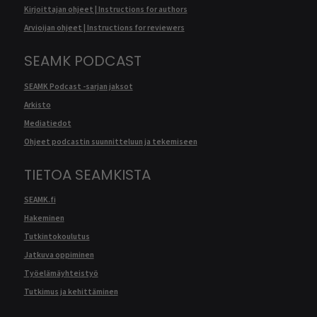
Kirjoittajan ohjeet | Instructions for authors
Arvioijan ohjeet | Instructions for reviewers
SEAMK PODCAST
SEAMK Podcast -sarjan jaksot
Arkisto
Mediatiedot
Ohjeet podcastin suunnitteluun ja tekemiseen
TIETOA SEAMKISTA
SEAMK.fi
Hakeminen
Tutkintokoulutus
Jatkuva oppiminen
Työelämäyhteistyö
Tutkimus ja kehittäminen