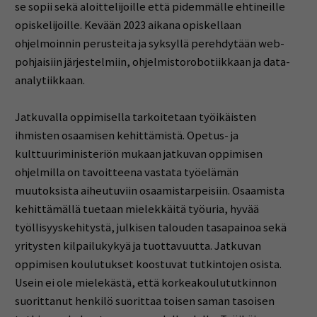
se sopii sekä aloittelijoille että pidemmälle ehtineille
opiskelijoille. Kevään 2023 aikana opiskellaan
ohjelmoinnin perusteita ja syksyllä perehdytään web-
pohjaisiin järjestelmiin, ohjelmistorobotiikkaan ja data-
analytiikkaan.
Jatkuvalla oppimisella tarkoitetaan työikäisten
ihmisten osaamisen kehittämistä. Opetus- ja
kulttuuriministeriön mukaan jatkuvan oppimisen
ohjelmilla on tavoitteena vastata työelämän
muutoksista aiheutuviin osaamistarpeisiin. Osaamista
kehittämällä tuetaan mielekkäitä työuria, hyvää
työllisyyskehitystä, julkisen talouden tasapainoa sekä
yritysten kilpailukykyä ja tuottavuutta. Jatkuvan
oppimisen koulutukset koostuvat tutkintojen osista.
Usein ei ole mielekästä, että korkeakoulututkinnon
suorittanut henkilö suorittaa toisen saman tasoisen