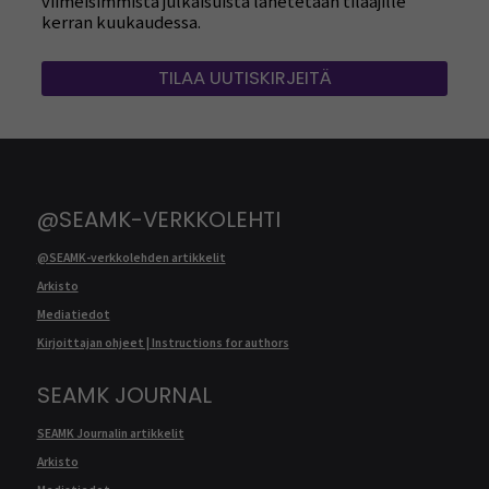
viimeisimmistä julkaisuista lähetetään tilaajille
kerran kuukaudessa.
TILAA UUTISKIRJEITÄ
@SEAMK-VERKKOLEHTI
@SEAMK-verkkolehden artikkelit
Arkisto
Mediatiedot
Kirjoittajan ohjeet | Instructions for authors
SEAMK JOURNAL
SEAMK Journalin artikkelit
Arkisto