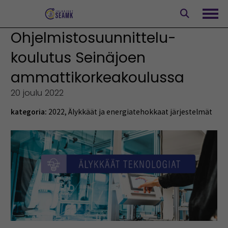
Siirry
sisältöön
Avaa
Ohjelmistosuunnittelu-
koulutus Seinäjoen
ammattikorkeakoulussa
20 joulu 2022
kategoria:
2022
,
Älykkäät ja energiatehokkaat järjestelmät