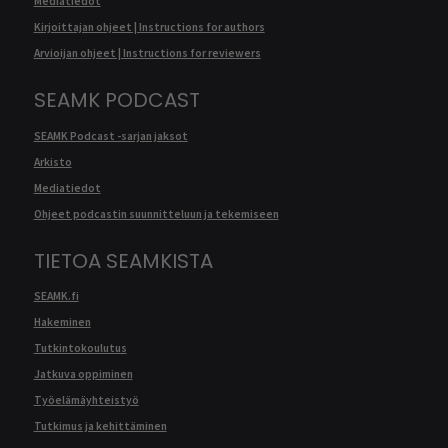
Mediatiedot
Kirjoittajan ohjeet | Instructions for authors
Arvioijan ohjeet | Instructions for reviewers
SEAMK PODCAST
SEAMK Podcast -sarjan jaksot
Arkisto
Mediatiedot
Ohjeet podcastin suunnitteluun ja tekemiseen
TIETOA SEAMKISTA
SEAMK.fi
Hakeminen
Tutkintokoulutus
Jatkuva oppiminen
Työelämäyhteistyö
Tutkimus ja kehittäminen