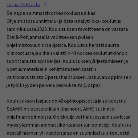
(Opens in a new window)
Lataa PDF tästä
Seinäjoen ammattikorkeakoulussa alkaa
Ohjelmistosuunnittelu- ja data-analytiikka-koulutus
tammikuussa 2023. Koulutuksen tavoitteena on vastata
Etelä-Pohjanmaalla vallitsevaan pulaan
ohjelmistosuunnittelijoista. Koulutus herätti suurta
kiinnostusta ja siihen valittiin 43 korkeakoulututkinnon
suorittanutta opiskelijaa. Koulutuksen järjestämiseen ja
opetusmateriaalin kehittämiseen saatiin
valtionavustusta Opetushallituksen Jatkuvan oppimisen
ja työllisyyden palvelukeskukselta (Jotpa).
Koulutuksen laajuus on 43 opintopistettä ja se koostuu
SeAMKin tietotekniikan (insinööri, AMK) tutkinto-
ohjelman opinnoista. Opiskelija voi halutessaan suorittaa
myös ylemmän ammattikorkeakoulun opintoja. Koulutus
kestää hieman yli vuoden ja se on suunniteltu siten, että