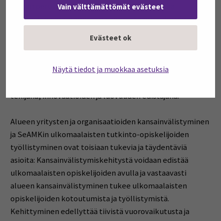
Tämän perusteella voidaan todeta, että v
aikka
Vain välttämättömät evästeet
kielitaidon parantamiseen panostetaan
koulutuksessa
,
niin
se
ei yksin riitä
.
K
ielikoulutuksen ohella
tarvitaan
Evästeet ok
keinoja
työnanta
jien asenteiden muuttamiseksi.
Monesti
mietimme kielitaidon puutteen aiheutt
amia
Näytä tiedot ja muokkaa asetuksia
vuorovaikutus
ongelmia
. Toisaalta voisimme
nähdä
monikielisyyden myös työympäristöä rikastuttavana
tekijänä, innovaatioiden ja luovuuden edistäjänä.
Alueen yritysten
ja organisaatioiden
kansainvälistymi
nen
ja
SeAMKin
ulkomaalaisten tutkinto-opiskelijoiden
työllistyminen
ovat toisiaan
tukevia ja
täydentäviä
asioita
: Kansainvälistymiskehitystä voidaan
edistää
ulkomaalaisten opiskelijoiden avulla ja vastaavasti
alueen kansainvälistyminen tukee ulkomaalaisten
opiskelijoiden
kotoutumista
ja työllistymistä.
Kehittyminen edellyttää tiivistä vuorovaikutusta ja