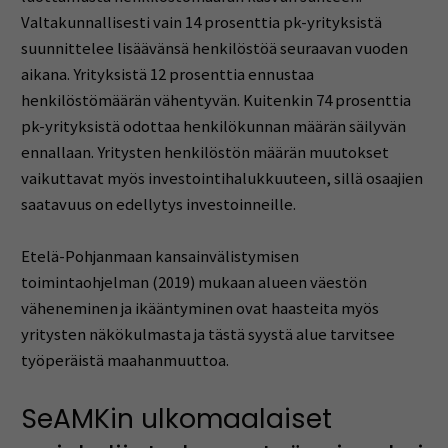
Valtakunnallisesti vain 14 prosenttia pk-yrityksistä
suunnittelee
lisä
ävänsä
henkilö
stöä
seuraavan vuoden
aikana.
Yrityksistä
12 prosenttia
ennustaa
henkilöstö
m
äärän vähentyvän.
Kuitenkin
74 prosenttia
pk-yrityksistä
odottaa henkilökunnan määrän säilyvän
ennallaan
. Yritysten henkilöstön määrän muutokset
vaikuttava
t myös investointihalukkuuteen
, sillä
osaajien
saatavuus on edellytys investoinneille.
Etelä-Pohjanmaan kansainvälistymisen
toimintaohjelman (2019) mukaan alueen väestön
väheneminen ja ikääntyminen ovat haasteita myös
yritysten näkökulmasta ja tästä syystä alue tarvitsee
työperäistä
maahanm
uuttoa
.
S
eAMKin
ulkomaalaiset