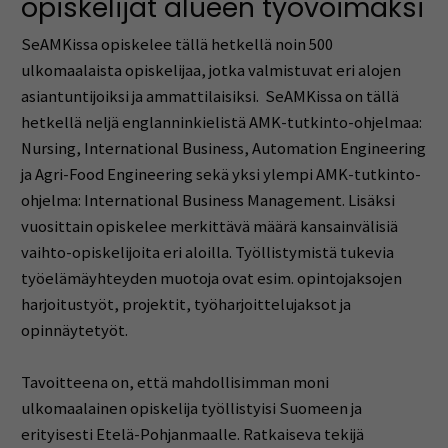
opiskelijat alueen työvoimaksi
SeAMKissa
opiskelee tällä hetkellä noin 500
ulkomaalaista opiskelijaa, jotka valmistuvat eri alojen
asiantuntijoiksi ja ammattilaisiksi.
SeAMKissa
on tällä
hetkellä neljä englanninkielistä AMK-tutkinto-ohjelmaa:
Nursing
, International Business,
Automation
Engineering
ja
Agri
-Food Engineering sekä yksi ylempi AMK-tutkinto-
ohjelma: International Business Management. Lisäksi
vuosittain opiskelee merkittävä määrä kansainvälisiä
vaihto-opiskelijoita eri aloilla.
T
yöllistymistä tukevia
t
yöelämäyhteyden muotoja ovat esim. opintojaksojen
harjoitustyöt, projektit, työharjoittelujaksot ja
opinnäytetyöt.
Tavoitteena on, ett
ä mahdollisimman moni
ulkomaalainen opiskelija
työllistyisi Suomeen ja
erityisesti Etelä-Pohjanmaalle.
Ratkaiseva tekijä