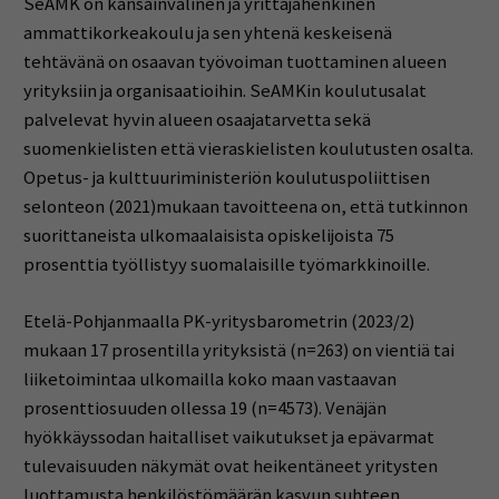
SeAMK on kansainvälinen ja yrittäjähenkinen
ammattikorkeakoulu ja sen yhtenä keskeisenä
tehtävänä
on osaavan työvoiman tuottaminen alueen
yrityksiin ja organisaatioihin.
SeAMKin
koulutusalat
palvelevat hyvin alueen osaajatarvetta sekä
suomenkielisten että vieraskielisten koulutusten osalta.
Opetus- ja kulttuuriministeriön koulutuspoliittisen
selonteon
(2021)
mukaan
t
avoitteena on, että t
utkinnon
suorittaneista ulkomaalaisista opiskelijoista 75
prosenttia työllistyy suomalaisille työmarkkinoille
.
Etelä-Pohjanmaalla
PK-yritysbarometrin (202
3
/
2
)
mukaan 1
7
prosentilla yrityksistä
(n=263)
on vientiä tai
liiketoimintaa
ulkomailla
koko maan vastaavan
prosenttiosuuden ollessa
19
(n=4573)
.
Venäjän
hyökkäyssodan haitalliset vaikutukset ja epävarmat
tulevaisuuden näkymät ovat heikentäneet yritysten
luottamusta henkilöstömäärän kasvun suhteen
.