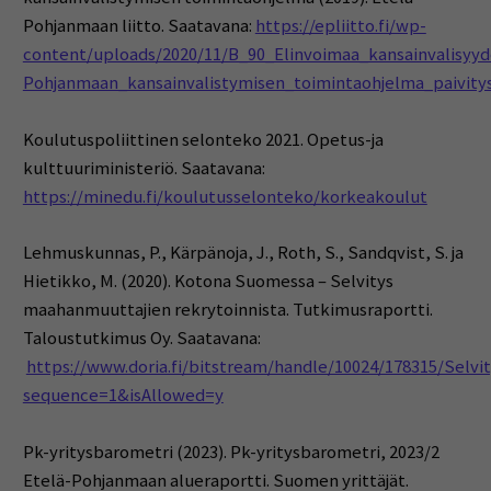
Pohjanmaan liitto. Saatavana:
https://epliitto.fi/wp-
content/uploads/2020/11/B_90_Elinvoimaa_kansainvalisyyd
Pohjanmaan_kansainvalistymisen_toimintaohjelma_paivity
Koulutuspoliittinen selonteko 2021. Opetus-ja
kulttuuriministeriö. Saatavana:
https://minedu.fi/koulutusselonteko/korkeakoulut
Lehmuskunnas, P., Kärpänoja, J., Roth, S., Sandqvist, S. ja
Hietikko, M. (2020). Kotona Suomessa – Selvitys
maahanmuuttajien rekrytoinnista. Tutkimusraportti.
Taloustutkimus Oy. Saatavana:
https://www.doria.fi/bitstream/handle/10024/178315/Sel
sequence=1&isAllowed=y
Pk-yritysbarometri (2023). Pk-yritysbarometri, 2023/2
Etelä-Pohjanmaan alueraportti. Suomen yrittäjät.