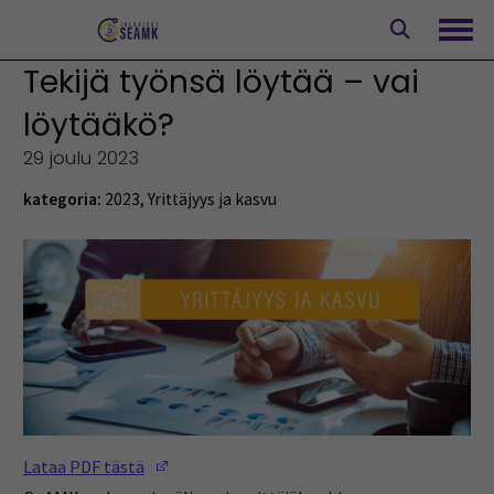
Siirry
sisältöön
Avaa
Tekijä työnsä löytää – vai
löytääkö?
29 joulu 2023
kategoria:
2023
,
Yrittäjyys ja kasvu
(Opens in a new window)
Lataa PDF tästä