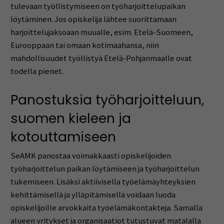
tulevaan työllistymiseen on työharjoittelupaikan
löytäminen. Jos opiskelija lähtee suorittamaan
harjoittelujaksoaan muualle, esim. Etelä-Suomeen,
Eurooppaan tai omaan kotimaahansa, niin
mahdollisuudet työllistyä Etelä-Pohjanmaalle ovat
todella pienet
.
Panostuks
ia
työharjoitteluun,
suomen kieleen ja
kotouttamiseen
SeAMK panostaa voimakkaasti opiskelijoiden
työharjoittelun paikan löytämiseen ja työharjoittelun
tukemiseen. Lisäksi aktiivisella työelämäyhteyksien
kehittämisellä ja ylläpitämisellä voidaan luoda
opiskelijoille
arvokkaita työelämä
kontakteja
.
Samalla
alueen yritykset ja organisaatiot tutustuvat matalalla