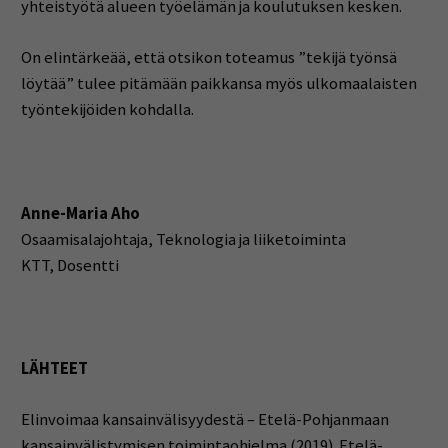
yhteistyötä alueen työelämän ja koulutuksen kesken.
On elintärkeää, että
otsikon toteamus
”t
ekijä
työnsä
löytää” tulee pitämään paikkansa myös ulkomaalaisten
työntekijöiden kohdalla.
Anne-Maria Aho
Osaamisalajohtaja, Teknologia ja liiketoiminta
KTT, Dosentti
LÄHTEET
Elinvoimaa kansainvälisyydestä – Etelä-Pohjanmaan
kansainvälistymisen toimintaohjelma (2019). Etelä-