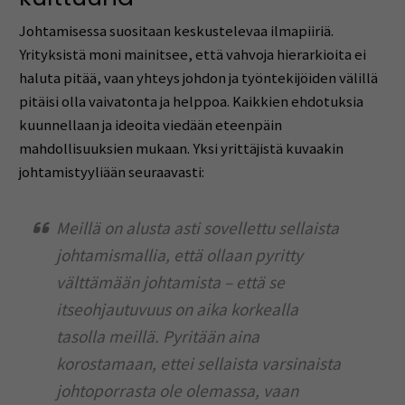
Johtamisessa suositaan keskustelevaa ilmapiiriä.
Yrityksistä moni mainitsee, että vahvoja hierarkioita ei
haluta pitää, vaan yhteys johdon ja työntekijöiden välillä
pitäisi olla vaivatonta ja helppoa. Kaikkien ehdotuksia
kuunnellaan ja ideoita viedään eteenpäin
mahdollisuuksien mukaan. Yksi yrittäjistä kuvaakin
johtamistyyliään seuraavasti:
Meillä on alusta asti sovellettu sellaista
johtamismallia, että ollaan pyritty
välttämään johtamista – että se
itseohjautuvuus on aika korkealla
tasolla meillä. Pyritään aina
korostamaan, ettei sellaista varsinaista
johtoporrasta ole olemassa, vaan