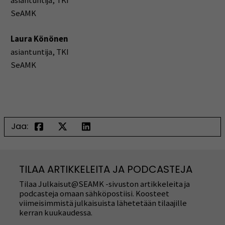
asiantuntija, TKI
SeAMK
Laura Könönen
asiantuntija, TKI
SeAMK
Jaa:
TILAA ARTIKKELEITA JA PODCASTEJA
Tilaa Julkaisut@SEAMK -sivuston artikkeleita ja
podcasteja omaan sähköpostiisi. Koosteet
viimeisimmistä julkaisuista lähetetään tilaajille
kerran kuukaudessa.