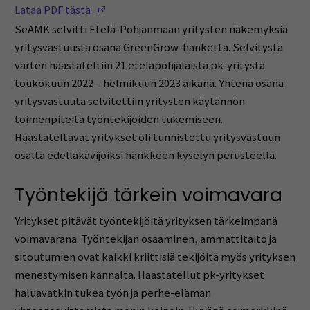
(Opens in a new window)
Lataa PDF tästä
SeAMK selvitti Etelä-Pohjanmaan yritysten näkemyksiä
yritysvastuusta osana GreenGrow-hanketta. Selvitystä
varten haastateltiin 21 eteläpohjalaista pk-yritystä
toukokuun 2022 – helmikuun 2023 aikana. Yhtenä osana
yritysvastuuta selvitettiin yritysten käytännön
toimenpiteitä työntekijöiden tukemiseen.
Haastateltavat yritykset oli tunnistettu yritysvastuun
osalta edelläkävijöiksi hankkeen kyselyn perusteella.
Työntekijä tärkein voimavara
Yritykset pitävät työntekijöitä yrityksen tärkeimpänä
voimavarana. Työntekijän osaaminen, ammattitaito ja
sitoutumien ovat kaikki kriittisiä tekijöitä myös yrityksen
menestymisen kannalta. Haastatellut pk-yritykset
haluavatkin tukea työn ja perhe-elämän