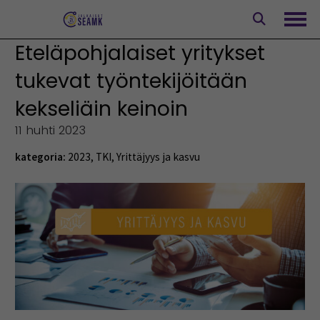
Siirry
sisältöön
Avaa
Eteläpohjalaiset yritykset
tukevat työntekijöitään
kekseliäin keinoin
11 huhti 2023
kategoria:
2023
,
TKI
,
Yrittäjyys ja kasvu