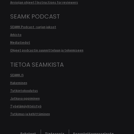
Arvioijan ohjeet | Instructions for reviewers
SEAMK PODCAST
SEAMK Podcast -sarjan jaksot
Arkisto
Mediatiedot
Ohjeet podcastin suunnitteluun ja tekemiseen
TIETOA SEAMKISTA
SEAMK.fi
Hakeminen
Tutkintokoulutus
Jatkuva oppiminen
Työelämäyhteistyö
Tutkimus ja kehittäminen
Evästeet
Tietosuoja
Saavutettavuusseloste