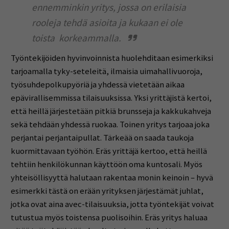
ennemminkin yritys, jossa on erilaisia
rooleja tehdä asioita ja kukaan ei ole
toista korkeammalla.
Työntekijöiden hyvinvoinnista huolehditaan esimerkiksi
tarjoamalla tyky-seteleitä, ilmaisia uimahallivuoroja,
työsuhdepolkupyöriä ja yhdessä vietetään aikaa
epävirallisemmissa tilaisuuksissa. Yksi yrittäjistä kertoi,
että heillä järjestetään pitkiä brunsseja ja kakkukahveja
sekä tehdään yhdessä ruokaa. Toinen yritys tarjoaa joka
perjantai perjantaipullat. Tärkeää on saada taukoja
kuormittavaan työhön. Eräs yrittäjä kertoo, että heillä
tehtiin henkilökunnan käyttöön oma kuntosali. Myös
yhteisöllisyyttä halutaan rakentaa monin keinoin – hyvä
esimerkki tästä on erään yrityksen järjestämät juhlat,
jotka ovat aina avec-tilaisuuksia, jotta työntekijät voivat
tutustua myös toistensa puolisoihin. Eräs yritys haluaa