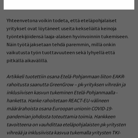
että heillä seniorit auttavat junioreita kehittymään.
Yhteenvetona voikin todeta, että eteläpohjalaiset
yritykset ovat löytäneet useita kekseliäitä keinoja
työntekijöidensä laaja-alaisen hyvinvoinnin tukemiseen.
Näin työtä jaksetaan tehdä paremmin, millä onkin
vaikutusta työn tuottavuuteen sekä lyhyellä että
pitkällä aikavälillä.
Artikkeli tuotettiin osana Etelä-Pohjanmaan liiton EAKR-
rahoitusta saanutta GreenGrow – pk-yrityksen vihreän ja
inklusiivisen kasvun tukeminen Etelä-Pohjanmaalla -
hanketta. Hanke rahoitetaan REACT-EU-välineen
määrärahoista osana Euroopan unionin COVID-19-
pandemian johdosta toteuttamia toimia. Hankkeen
tavoitteena on vauhdittaa eteläpohjalaisten pk-yritysten
vihreää ja inklusiivista kasvua tukemalla yritysten TKI-