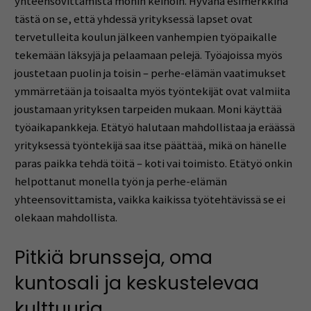
yhteensovittamista monin keinoin. Hyvänä esimerkkinä
tästä on se, että yhdessä yrityksessä lapset ovat
tervetulleita koulun jälkeen vanhempien työpaikalle
tekemään läksyjä ja pelaamaan pelejä. Työajoissa myös
joustetaan puolin ja toisin – perhe-elämän vaatimukset
ymmärretään ja toisaalta myös työntekijät ovat valmiita
joustamaan yrityksen tarpeiden mukaan. Moni käyttää
työaikapankkeja. Etätyö halutaan mahdollistaa ja eräässä
yrityksessä työntekijä saa itse päättää, mikä on hänelle
paras paikka tehdä töitä – koti vai toimisto. Etätyö onkin
helpottanut monella työn ja perhe-elämän
yhteensovittamista, vaikka kaikissa työtehtävissä se ei
olekaan mahdollista.
Pitkiä brunsseja, oma
kuntosali ja keskustelevaa
kulttuuria