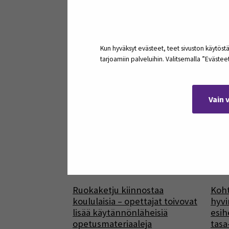
Kauhajoen Tuppu-Kaluste
Stra
haastoi SEAMKin opiskelijat
matk
kehittämään markkinointiaan
Etel
Kun hyväksyt evästeet, teet sivuston käytöstä
tarjoamiin palveluihin. Valitsemalla ”Eväste
17
kesä
Vain 
Ruokaketju kiinnostaa
Koh
koululaisia – opettajat toivovat
hyvi
lisää käytännönläheisiä
esih
opetusmateriaaleja
tasa