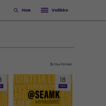
Hae
Valikko
Avaa valikko
Tilaa RSS-feed
8
18
sä
kesä