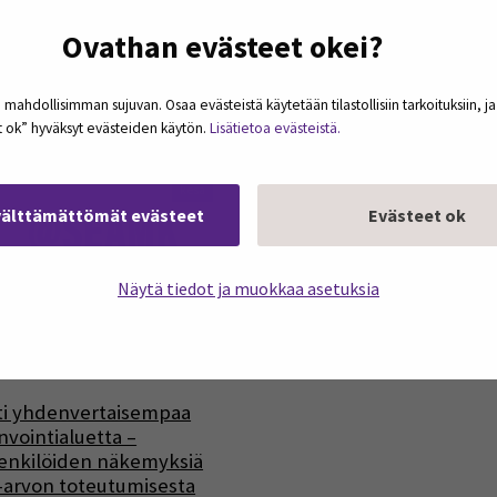
tegiatyö etenee ja
Sahakeikka-hankkeessa
Ovathan evästeet okei?
ailun suunta kirkastuu
testataan parityöskentelyä
ä-Pohjanmaalla
tuetaan kevytyrittäjyyttä
 mahdollisimman sujuvan. Osaa evästeistä käytetään tilastollisiin tarkoituksiin, j
et ok” hyväksyt evästeiden käytön.
Lisätietoa evästeistä.
17
kesä
välttämättömät evästeet
Evästeet ok
Näytä tiedot ja muokkaa asetuksia
ti yhdenvertaisempaa
nvointialuetta –
enkilöiden näkemyksiä
-arvon toteutumisesta