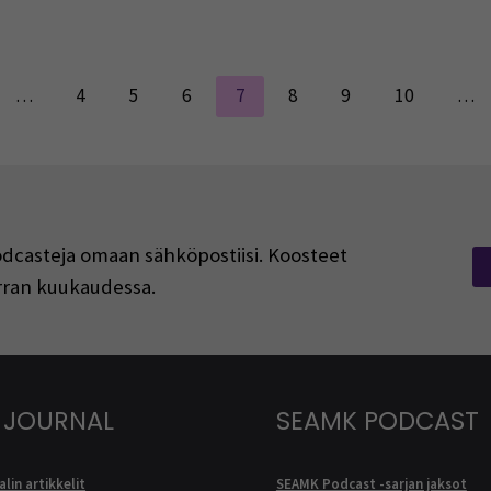
…
4
5
6
7
8
9
10
…
podcasteja omaan sähköpostiisi. Koosteet
kerran kuukaudessa.
 JOURNAL
SEAMK PODCAST
lin artikkelit
SEAMK Podcast -sarjan jaksot