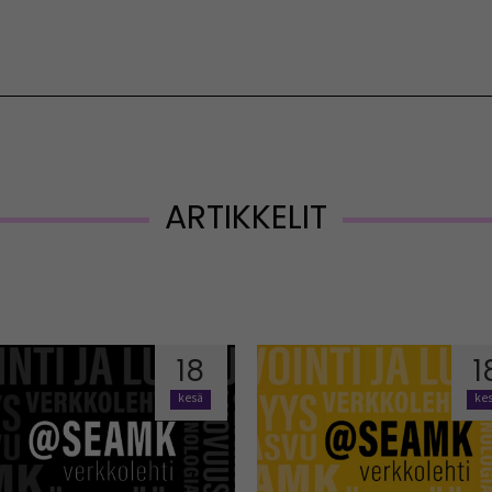
Vaihda kieltä
ARTIKKELIT
18
1
kesä
ke