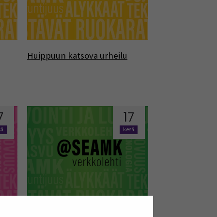
Huippuun katsova urheilu
7
17
sä
kesä