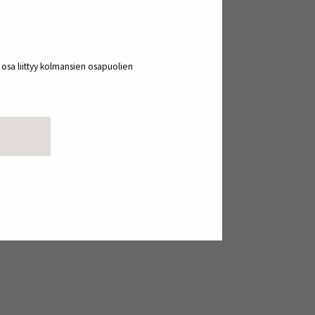
Yritysrypäs maatalousyrityksen
 ja
kehittämisessä
a osa liittyy kolmansien osapuolien