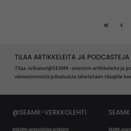
TILAA ARTIKKELEITA JA PODCASTEJA
Tilaa Julkaisut@SEAMK -sivuston artikkeleita ja 
viimeisimmistä julkaisuista lähetetään tilaajille 
@SEAMK-VERKKOLEHTI
SEAMK
@SEAMK-verkkolehden artikkelit
SEAMK Journa