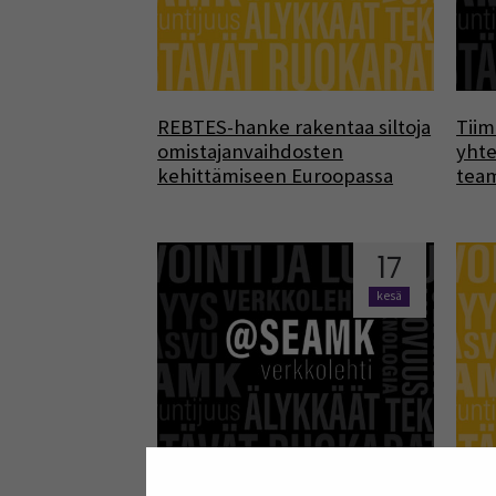
REBTES-hanke rakentaa siltoja
Tiim
omistajanvaihdosten
yhte
kehittämiseen Euroopassa
team
17
kesä