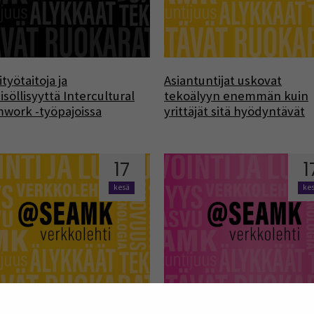
ityötaitoja ja
Asiantuntijat uskovat
isöllisyyttä Intercultural
tekoälyyn enemmän kuin
work -työpajoissa
yrittäjät sitä hyödyntävät
17
1
kesä
ke