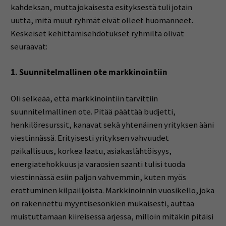
kahdeksan, mutta jokaisesta esityksestä tuli jotain
uutta, mitä muut ryhmät eivät olleet huomanneet.
Keskeiset kehittämisehdotukset ryhmiltä olivat
seuraavat:
1. Suunnitelmallinen ote markkinointiin
Oli selkeää, että markkinointiin tarvittiin
suunnitelmallinen ote. Pitää päättää budjetti,
henkilöresurssit, kanavat sekä yhtenäinen yrityksen ääni
viestinnässä. Erityisesti yrityksen vahvuudet
paikallisuus, korkea laatu, asiakaslähtöisyys,
energiatehokkuus ja varaosien saanti tulisi tuoda
viestinnässä esiin paljon vahvemmin, kuten myös
erottuminen kilpailijoista. Markkinoinnin vuosikello, joka
on rakennettu myyntisesonkien mukaisesti, auttaa
muistuttamaan kiireisessä arjessa, milloin mitäkin pitäisi