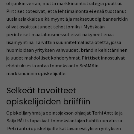
oli jonkin verran, mutta markkinointistrategia puuttui.
Pirttiset totesivat, että lehtimainonta ei enää tuottanut
uusia asiakkaita eikä myyntiä ja maksetut digibanneritkin
olivat osoittautuneet tehottomiksi. Myöskään
perinteiset maatalousmessut eivät näkyneet enää
lisämyyntinä. Tarvittiin suunnitelmallista otetta, jossa
huomioidaan yrityksen vahvuudet, brändin kehittäminen
ja uudet mahdolliset kohderyhmät. Pirttiset innostuivat
ehdotuksesta antaa toimeksianto SeAMKin
markkinoinnin opiskelijoille.
Selkeät tavoitteet
opiskelijoiden briiffiin
Opiskelijaryhmä ja opintojakson ohjaajat Terhi Anttila ja
Saija Råtts tapasivat toimeksiantajan huhtikuun alussa.
Petri antoi opiskelijoille kattavan esityksen yrityksen