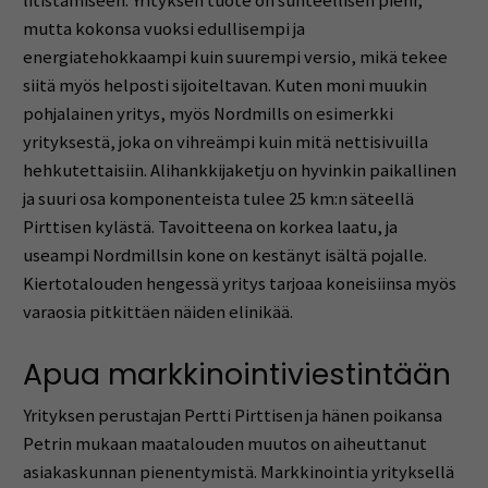
litistämiseen. Yrityksen tuote on suhteellisen pieni,
mutta kokonsa vuoksi edullisempi ja
energiatehokkaampi kuin suurempi versio, mikä tekee
siitä myös helposti sijoiteltavan. Kuten moni muukin
pohjalainen yritys, myös Nordmills on esimerkki
yrityksestä, joka on vihreämpi kuin mitä nettisivuilla
hehkutettaisiin. Alihankkijaketju on hyvinkin paikallinen
ja suuri osa komponenteista tulee 25 km:n säteellä
Pirttisen kylästä. Tavoitteena on korkea laatu, ja
useampi Nordmillsin kone on kestänyt isältä pojalle.
Kiertotalouden hengessä yritys tarjoaa koneisiinsa myös
varaosia pitkittäen näiden elinikää.
Apua markkinointiviestintään
Yrityksen perustajan Pertti Pirttisen ja hänen poikansa
Petrin mukaan maatalouden muutos on aiheuttanut
asiakaskunnan pienentymistä. Markkinointia yrityksellä