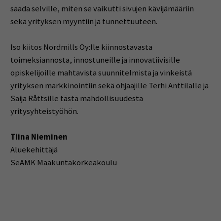
saada selville, miten se vaikutti sivujen kävijämääriin
sekä yrityksen myyntiin ja tunnettuuteen.
Iso kiitos Nordmills Oy:lle kiinnostavasta
toimeksiannosta, innostuneille ja innovatiivisille
opiskelijoille mahtavista suunnitelmista ja vinkeistä
yrityksen markkinointiin sekä ohjaajille Terhi Anttilalle ja
Saija Råttsille tästä mahdollisuudesta
yritysyhteistyöhön.
Tiina Nieminen
Aluekehittäjä
SeAMK Maakuntakorkeakoulu