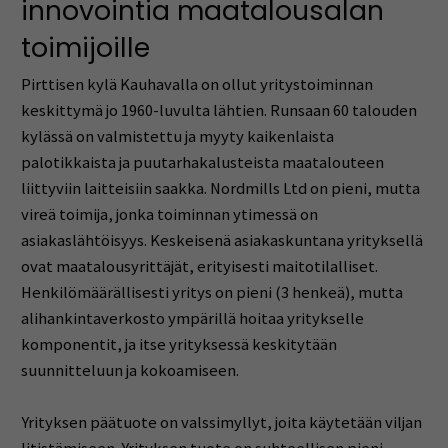
innovointia maatalousalan
toimijoille
Pirttisen kylä Kauhavalla on ollut yritystoiminnan
keskittymä jo 1960-luvulta lähtien. Runsaan 60 talouden
kylässä on valmistettu ja myyty kaikenlaista
palotikkaista ja puutarhakalusteista maatalouteen
liittyviin laitteisiin saakka. Nordmills Ltd on pieni, mutta
vireä toimija, jonka toiminnan ytimessä on
asiakaslähtöisyys. Keskeisenä asiakaskuntana yrityksellä
ovat maatalousyrittäjät, erityisesti maitotilalliset.
Henkilömäärällisesti yritys on pieni (3 henkeä), mutta
alihankintaverkosto ympärillä hoitaa yritykselle
komponentit, ja itse yrityksessä keskitytään
suunnitteluun ja kokoamiseen.
Yrityksen päätuote on valssimyllyt, joita käytetään viljan