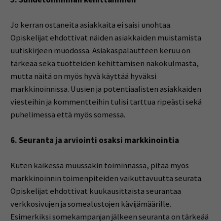
Jo kerran ostaneita asiakkaita ei saisi unohtaa.
Opiskelijat ehdottivat näiden asiakkaiden muistamista
uutiskirjeen muodossa. Asiakaspalautteen keruu on
tärkeää sekä tuotteiden kehittämisen näkökulmasta,
mutta näitä on myös hyvä käyttää hyväksi
markkinoinnissa. Uusien ja potentiaalisten asiakkaiden
viesteihin ja kommentteihin tulisi tarttua ripeästi sekä
puhelimessa että myös somessa.
6. Seuranta ja arviointi osaksi markkinointia
Kuten kaikessa muussakin toiminnassa, pitää myös
markkinoinnin toimenpiteiden vaikuttavuutta seurata.
Opiskelijat ehdottivat kuukausittaista seurantaa
verkkosivujen ja somealustojen kävijämäärille.
Esimerkiksi somekampanjan jälkeen seuranta on tärkeää