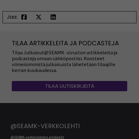
Jaa:
TILAA ARTIKKELEITA JA PODCASTEJA
Tilaa Julkaisut@SEAMK -sivuston artikkeleita ja
podcasteja omaan sähköpostiisi. Koosteet
viimeisimmistä julkaisuista lähetetään tilaajille
kerran kuukaudessa.
TILAA UUTISKIRJEITÄ
@SEAMK-VERKKOLEHTI
@SEAMK-verkkolehden artikkelit