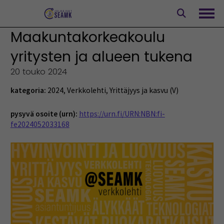
Siirry
sisältöön
Avaa
Maakuntakorkeakoulu
yritysten ja alueen tukena
20 touko 2024
kategoria:
2024
,
Verkkolehti
,
Yrittäjyys ja kasvu (V)
pysyvä osoite (urn):
https://urn.fi/URN:NBN:fi-
fe2024052033168