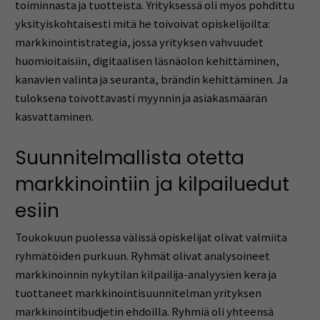
toiminnasta ja tuotteista. Yrityksessä oli myös pohdittu
yksityiskohtaisesti mitä he toivoivat opiskelijoilta:
markkinointistrategia, jossa yrityksen vahvuudet
huomioitaisiin, digitaalisen läsnäolon kehittäminen,
kanavien valinta ja seuranta, brändin kehittäminen. Ja
tuloksena toivottavasti myynnin ja asiakasmäärän
kasvattaminen.
Suunnitelmallista otetta
markkinointiin ja kilpailuedut
esiin
Toukokuun puolessa välissä opiskelijat olivat valmiita
ryhmätöiden purkuun. Ryhmät olivat analysoineet
markkinoinnin nykytilan kilpailija-analyysien kera ja
tuottaneet markkinointisuunnitelman yrityksen
markkinointibudjetin ehdoilla. Ryhmiä oli yhteensä