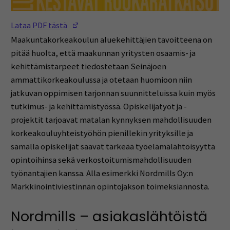
(Opens in a new window)
Lataa PDF tästä
Maakuntakorkeakoulun aluekehittäjien tavoitteena on
pitää huolta, että maakunnan yritysten osaamis- ja
kehittämistarpeet tiedostetaan Seinäjoen
ammattikorkeakoulussa ja otetaan huomioon niin
jatkuvan oppimisen tarjonnan suunnitteluissa kuin myös
tutkimus- ja kehittämistyössä. Opiskelijatyöt ja -
projektit tarjoavat matalan kynnyksen mahdollisuuden
korkeakouluyhteistyöhön pienillekin yrityksille ja
samalla opiskelijat saavat tärkeää työelämälähtöisyyttä
opintoihinsa sekä verkostoitumismahdollisuuden
työnantajien kanssa. Alla esimerkki Nordmills Oy:n
Markkinointiviestinnän opintojakson toimeksiannosta.
Nordmills – asiakaslähtöistä