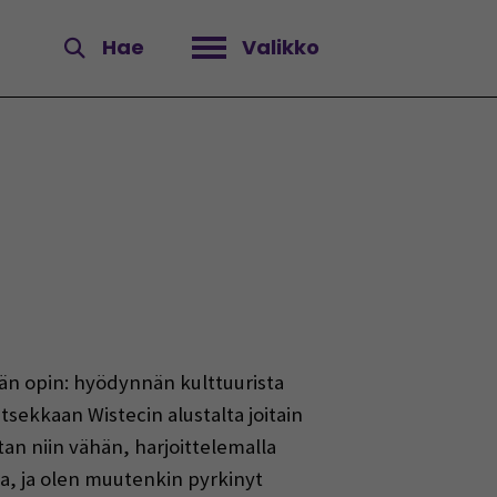
Hae
Valikko
Avaa valikko
nään opin: hyödynnän kulttuurista
ekkaan Wistecin alustalta joitain
itan niin vähän, harjoittelemalla
sa, ja olen muutenkin pyrkinyt