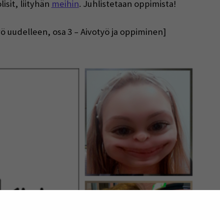
lisit, liityhän
meihin
. Juhlistetaan oppimista!
työ uudelleen, osa 3 – Aivotyö ja oppiminen]