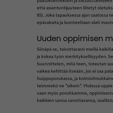
päätöksentekoon ja vastuuttamiseen o
että asiantuntijuuteen liitetyt oletuks
85). Joka tapauksessa ajan saatossa t
epävakaita ja luonteeltaan alati muutok
Uuden oppimisen myö
Siinäpä se, toivottavasti meillä kaik
ja kokea työn merkityksellisyyden. Se
Suunnittelen, mitä teen, toteutan su
vaikea kehittää itseään, jos ei saa pala
huippuporukassa, ja kolmisilmukkaine
teimmekö ne ”oikein”. Yhdessä opp
vaan myös porukkamme, oppimisesta
kaikkien sanoa sanottavansa, osallistu