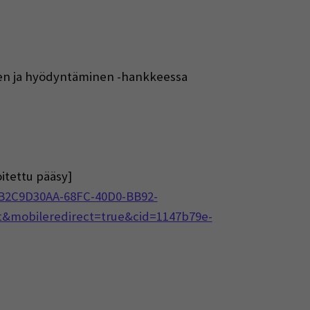
minen ja hyödyntäminen -hankkeessa
itettu pääsy]
%7B2C9D30AA-68FC-40D0-BB92-
&mobileredirect=true&cid=1147b79e-