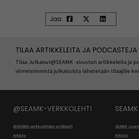
Jaa:
TILAA ARTIKKELEITA JA PODCASTEJA
Tilaa Julkaisut@SEAMK -sivuston artikkeleita ja 
viimeisimmistä julkaisuista lähetetään tilaajille 
@SEAMK-VERKKOLEHTI
SEAMK
@SEAMK-verkkolehden artikkelit
SEAMK Journa
Arkisto
Arkisto