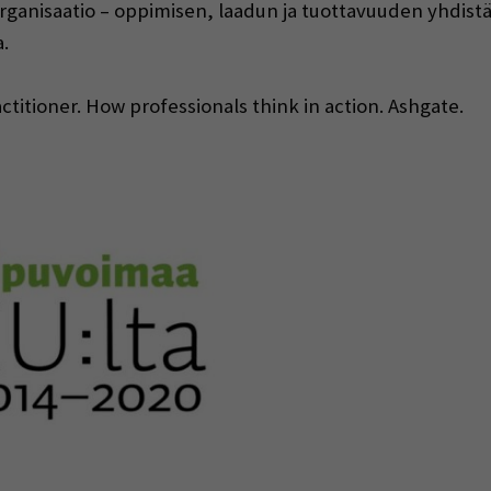
a organisaatio – oppimisen, laadun ja tuottavuuden yhdist
.
actitioner. How professionals think in action. Ashgate.