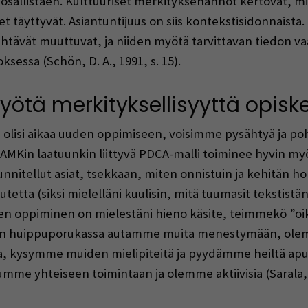
sallistaen. Kulttuuriset merkityksenannot kertovat, mit
et täyttyvät. Asiantuntijuus on siis kontekstisidonnaista.
ehtävät muuttuvat, ja niiden myötä tarvittavan tiedon v
sessa (Schön, D. A., 1991, s. 15).
tä merkityksellisyyttä opiske
illa olisi aikaa uuden oppimiseen, voisimme pysähtyä ja 
AMKin laatuunkin liittyvä PDCA-malli toiminee hyvin myö
unnitellut asiat, tsekkaan, miten onnistuin ja kehitän 
utetta (siksi mielelläni kuulisin, mitä tuumasit tekstistän
n oppiminen on mielestäni hieno käsite, teimmekö ”oikei
ien huippuporukassa autamme muita menestymään, ole
, kysymme muiden mielipiteitä ja pyydämme heiltä a
mme yhteiseen toimintaan ja olemme aktiivisia (Sarala, U. 