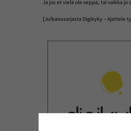
Ja jos et vielä ole seppä, tai vaikka jo o
[Julkaisusarjasta Digikyky – Ajattele 