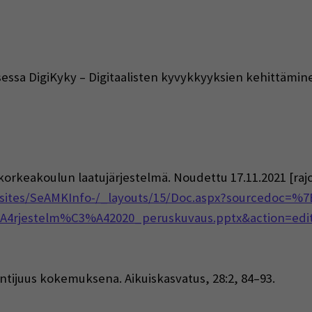
eisessa DigiKyky – Digitaalisten kyvykkyyksien kehittä
ikorkeakoulun laatujärjestelmä. Noudettu 17.11.2021 [rajo
/r/sites/SeAMKInfo-/_layouts/15/Doc.aspx?sourcedoc=
4rjestelm%C3%A42020_peruskuvaus.pptx&action=edit
untijuus kokemuksena. Aikuiskasvatus, 28:2, 84–93.