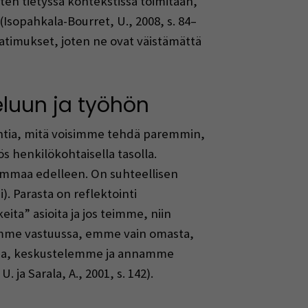
en tietyssä kontekstissa toimitaan,
 (Isopahkala-Bourret, U., 2008, s. 84–
aatimukset, joten ne ovat väistämättä
luun ja työhön
pohtia, mitä voisimme tehdä paremmin,
s henkilökohtaisella tasolla.
hommaa edelleen. On suhteellisen
i). Parasta on reflektointi
ta” asioita ja jos teimme, niin
mme vastuussa, emme vain omasta,
pua, keskustelemme ja annamme
ja Sarala, A., 2001, s. 142).