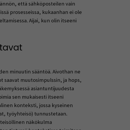
tännön, että sähköposteilen vain
issä prosesseissa, kukaanhan ei ole
ltamisessa. Aijai, kun olin itseeni
tavat
den minuutin sääntöä. Aivothan ne
ivot saavat muutosimpulssin, ja hops,
näkemyksessä asiantuntijuudesta
oimia sen mukaisesti itseeni
linen konteksti, jossa kyseinen
aat, työyhteisö) tunnustetaan.
hteisöllinen näkökulma