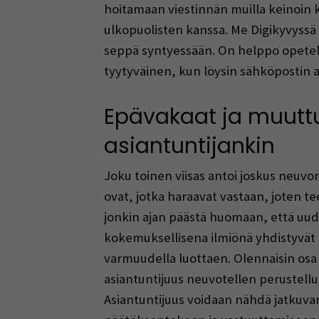
hoitamaan viestinnän muilla keinoin k
ulkopuolisten kanssa. Me Digikyvyssä
seppä syntyessään. On helppo opetella a
tyytyväinen, kun löysin sähköpostin a
Epävakaat ja muutt
asiantuntijankin
Joku toinen viisas antoi joskus neu
ovat, jotka haraavat vastaan, joten tee
jonkin ajan päästä huomaan, että uud
kokemuksellisena ilmiönä yhdistyvät t
varmuudella luottaen. Olennaisin osa 
asiantuntijuus neuvotellen perustellus
Asiantuntijuus voidaan nähdä jatkuva