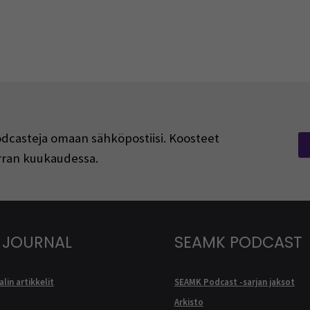
podcasteja omaan sähköpostiisi. Koosteet
kerran kuukaudessa.
 JOURNAL
SEAMK PODCAST
lin artikkelit
SEAMK Podcast -sarjan jaksot
Arkisto