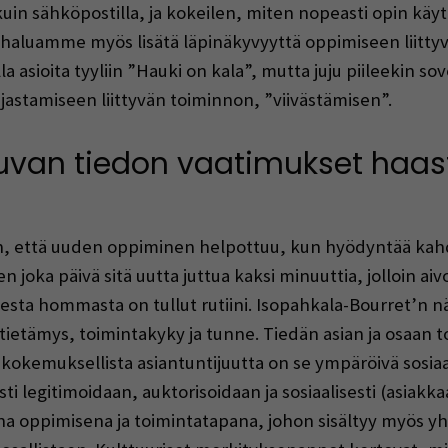
uin sähköpostilla, ja kokeilen, miten nopeasti opin käy
 haluamme myös lisätä läpinäkyvyyttä oppimiseen liittyv
sioita tyyliin ”Hauki on kala”, mutta juju piileekin sove
jastamiseen liittyvän toiminnon, ”viivästämisen”.
uvan tiedon vaatimukset haas
von, että uuden oppiminen helpottuu, kun hyödyntää kah
n joka päivä sitä uutta juttua kaksi minuuttia, jolloin a
esta hommasta on tullut rutiini. Isopahkala-Bourret’n 
ietämys, toimintakyky ja tunne. Tiedän asian ja osaan t
kokemuksellista asiantuntijuutta on se ympäröivä sosiaa
ti legitimoidaan, auktorisoidaan ja sosiaalisesti (asiakk
na oppimisena ja toimintatapana, johon sisältyy myös y