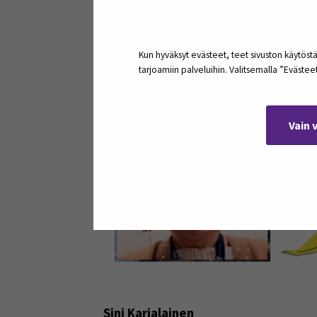
Kun hyväksyt evästeet, teet sivuston käytöstä
tarjoamiin palveluihin. Valitsemalla ”Eväste
Vain 
Sini Karjalainen