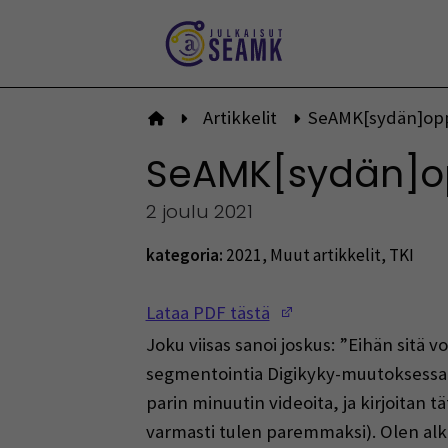
Siirry
sisältöön
Artikkelit
SeAMK[sydän]op
Etusivulle
SeAMK[sydän]o
2 joulu 2021
kategoria:
2021
,
Muut artikkelit
,
TKI
(Opens in a new w
Lataa PDF tästä
Joku viisas sanoi joskus: ”Eihän sitä 
segmentointia Digikyky-muutoksessamm
parin minuutin videoita, ja kirjoitan t
varmasti tulen paremmaksi). Olen alka