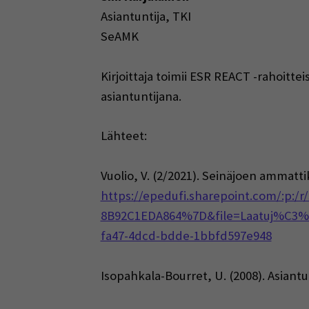
Asiantuntija, TKI
SeAMK
Kirjoittaja toimii ESR REACT -rahoitt
asiantuntijana.
Lähteet:
Vuolio, V. (2/2021). Seinäjoen ammatt
https://epedufi.sharepoint.com/:p:
8B92C1EDA864%7D&file=Laatuj%C3%A
fa47-4dcd-bdde-1bbfd597e948
Isopahkala-Bourret, U. (2008). Asiant