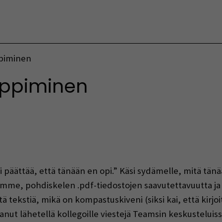
Vaihda kieltä
piminen
ppiminen
indow)
voi päättää, että tänään en opi.” Käsi sydämelle, mitä tä
e, pohdiskelen .pdf-tiedostojen saavutettavuutta ja ts
ätä tekstiä, mikä on kompastuskiveni (siksi kai, että kirjo
nut lähetellä kollegoille viestejä Teamsin keskusteluis