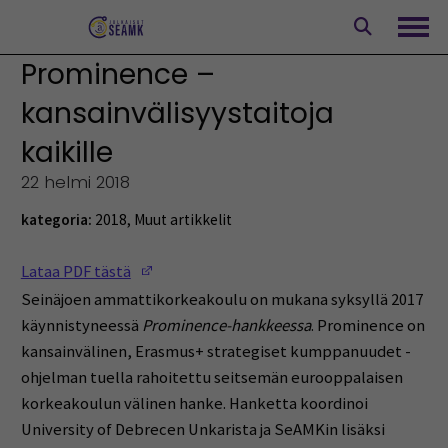
Siirry
sisältöön
Avaa
Prominence –
kansainvälisyystaitoja
kaikille
22 helmi 2018
kategoria:
2018
,
Muut artikkelit
(Opens in a new window)
Lataa PDF tästä
Seinäjoen ammattikorkeakoulu on mukana syksyllä 2017
käynnistyneessä
Prominence-hankkeessa
. Prominence on
kansainvälinen, Erasmus+ strategiset kumppanuudet -
ohjelman tuella rahoitettu seitsemän eurooppalaisen
korkeakoulun välinen hanke. Hanketta koordinoi
University of Debrecen Unkarista ja SeAMKin lisäksi