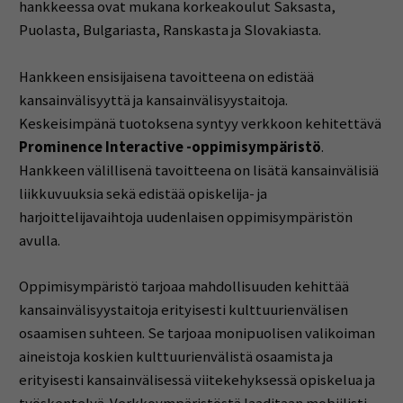
hankkeessa ovat mukana korkeakoulut Saksasta,
Puolasta, Bulgariasta, Ranskasta ja Slovakiasta.
Hankkeen ensisijaisena tavoitteena on edistää
kansainvälisyyttä ja kansainvälisyystaitoja.
Keskeisimpänä tuotoksena syntyy verkkoon kehitettävä
Prominence Interactive -oppimisympäristö
.
Hankkeen välillisenä tavoitteena on lisätä kansainvälisiä
liikkuvuuksia sekä edistää opiskelija- ja
harjoittelijavaihtoja uudenlaisen oppimisympäristön
avulla.
Oppimisympäristö tarjoaa mahdollisuuden kehittää
kansainvälisyystaitoja erityisesti kulttuurienvälisen
osaamisen suhteen. Se tarjoaa monipuolisen valikoiman
aineistoja koskien kulttuurienvälistä osaamista ja
erityisesti kansainvälisessä viitekehyksessä opiskelua ja