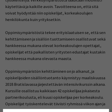
työskentelyä. Verkkoympäristöstä laaditaan mobiilisti
käytettävä ja kaikille avoin. Tavoitteena on, että sitä
voivat hyödyntää niin opiskelijat, korkeakoulujen
henkilökunta kuin yrityksetkin.
Oppimisympäristöstä tekee erityislaatuisen se, että sen
kehittämiseen ja sisällön tuottamiseen osallistuvat sekä
hankkeessa mukana olevat korkeakoulujen opettajat,
opiskelijat että paikallisten yritysten edustajat kustakin
hankkeessa mukana olevasta maasta.
Oppimisympäristön kehittäminen on jo alkanut, ja
opiskelijoiden sisällöntuotanto käynnistyy maaliskuussa
2018 Bratislavassa järjestettävän intensiivikurssin aikana.
Kurssille osallistuu kaikkiaan 42 opiskelijaa jokaisesta
partnerikoulusta, eli kuusi opiskelijaa per korkeakoulu.
Opiskelijat työskentelevät tiiviisti ryhmissä viikon ajan ja
tuottavat muun muassa videomuotoista sisältöä