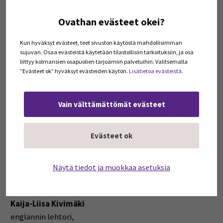
verkkosivustolle. Seinäjoen ammattikorkeakoulusta
Ovathan evästeet okei?
intensiivikurssille osallistuu kuusi toisen vuoden
liiketalouden opiskelijaa. Kurssille mukaan valitut
Kun hyväksyt evästeet, teet sivuston käytöstä mahdollisimman
opiskelijat työstävät parhaillaan kaikille osallistujille
sujuvan. Osaa evästeistä käytetään tilastollisiin tarkoituksiin, ja osa
annettua ennakkotehtävää, joka esitellään
liittyy kolmansien osapuolien tarjoamiin palveluihin. Valitsemalla
”Evästeet ok” hyväksyt evästeiden käytön.
Lisätietoa evästeistä.
intensiivikurssin alussa maaliskuussa. SeAMKista mukana
olleiden opiskelijoiden tunnelmia ja kokemuksia
intensiivikurssille osallistumisesta saadaan lukea
Vain välttämättömät evästeet
myöhemmin tänä keväänä ilmestyvästä SeAMK
verkkolehdestä.
Evästeet ok
Valmis oppimisypäristö sekä hankkeen muut tuotokset
esitellään hankkeen päätösseminaarissa, joka
Näytä tiedot ja muokkaa asetuksia
järjestetään SeAMKissa syksyllä 2020.
Kaija-Liisa Kivimäki
englannin lehtori,