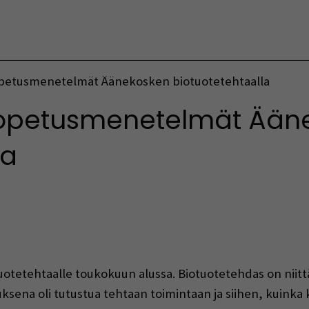
Vaihda kieltä
opetusmenetelmät Äänekosken biotuotetehtaalla
 opetusmenetelmät Ään
la
indow)
tetehtaalle toukokuun alussa. Biotuotetehdas on niittän
sena oli tutustua tehtaan toimintaan ja siihen, kuinka