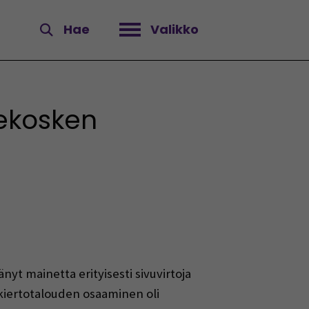
Hae
Valikko
Avaa valikko
ekosken
yt mainetta erityisesti sivuvirtoja
 kiertotalouden osaaminen oli