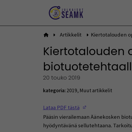
Siirry
sisältöön
Artikkelit
Kiertotalouden 
Etusivulle
Kiertotalouden
biotuotetehtaal
20 touko 2019
kategoria:
2019
,
Muut artikkelit
(Opens in a new w
Lataa PDF tästä
Pääsin vierailemaan Äänekosken biotuo
hyödyntävänä sellutehtaana. Tarkoituk