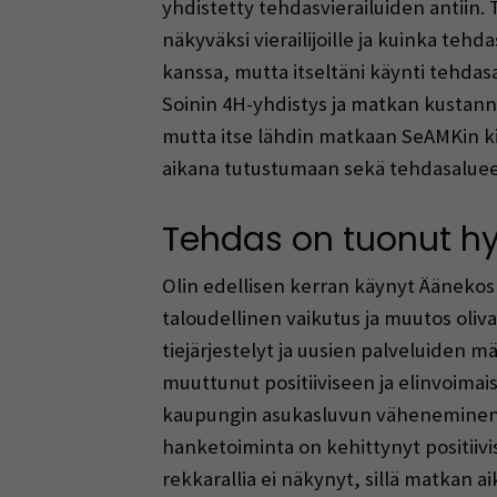
yhdistetty tehdasvierailuiden antiin. 
näkyväksi vierailijoille ja kuinka tehd
kanssa, mutta itseltäni käynti tehdasa
Soinin 4H-yhdistys ja matkan kustannuk
mutta itse lähdin matkaan SeAMKin 
aikana tutustumaan sekä tehdasaluee
Tehdas on tuonut hy
Olin edellisen kerran käynyt Äänekosk
taloudellinen vaikutus ja muutos oliva
tiejärjestelyt ja uusien palveluiden m
muuttunut positiiviseen ja elinvoimais
kaupungin asukasluvun väheneminen on
hanketoiminta on kehittynyt positiivi
rekkarallia ei näkynyt, sillä matkan ai