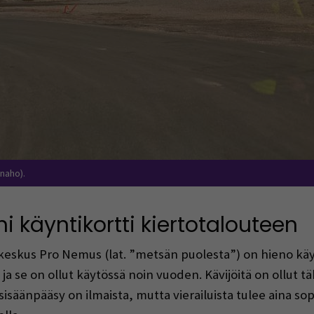
naho).
 käyntikortti kiertotalouteen
eskus Pro Nemus (lat. ”metsän puolesta”) on hieno käy
a se on ollut käytössä noin vuoden. Kävijöitä on ollut 
äänpääsy on ilmaista, mutta vierailuista tulee aina sop