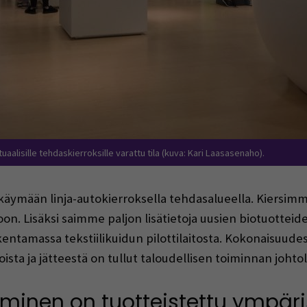
alisille tehdaskierroksille varattu tila (kuva: Kari Laasasenaho).
äymään linja-autokierroksella tehdasalueella. Kiersimme
oon. Lisäksi saimme paljon lisätietoja uusien biotuotteid
kentamassa tekstiilikuidun pilottilaitosta. Kokonaisuude
roista ja jätteestä on tullut taloudellisen toiminnan johto
minen on tuotteistettu ympäri