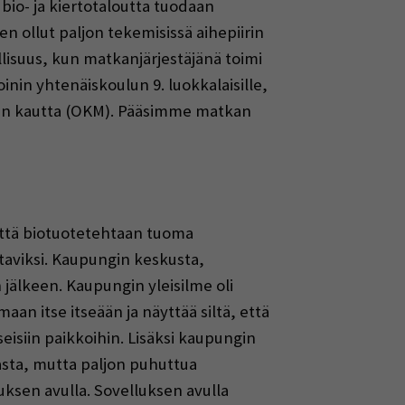
 bio- ja kiertotaloutta tuodaan
en ollut paljon tekemisissä aihepiirin
llisuus, kun matkanjärjestäjänä toimi
inin yhtenäiskoulun 9. luokkalaisille,
en kautta (OKM). Pääsimme matkan
 että biotuotetehtaan tuoma
ltaviksi. Kaupungin keskusta,
 jälkeen. Kaupungin yleisilme oli
an itse itseään ja näyttää siltä, että
isiin paikkoihin. Lisäksi kaupungin
kasta, mutta paljon puhuttua
lluksen avulla. Sovelluksen avulla