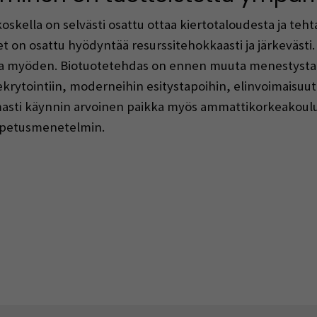
oskella on selvästi osattu ottaa kiertotaloudesta ja tehta
tteet on osattu hyödyntää resurssitehokkaasti ja järkeväst
ta myöden. Biotuotetehdas on ennen muuta menestystar
rekrytointiin, moderneihin esitystapoihin, elinvoimaisuu
asti käynnin arvoinen paikka myös ammattikorkeakoulujen
 opetusmenetelmin.