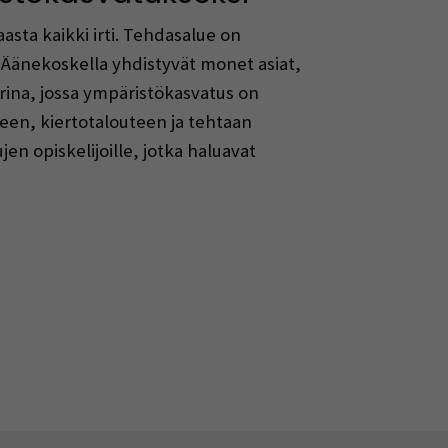
asta kaikki irti. Tehdasalue on
i. Äänekoskella yhdistyvät monet asiat,
ina, jossa ympäristökasvatus on
teen, kiertotalouteen ja tehtaan
 opiskelijoille, jotka haluavat