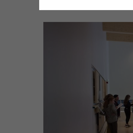
ottamaan itsestään kuvan, jossa oli 