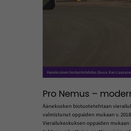
Äänekosken biotuotetehdas (kuva: Kari Laasase
Pro Nemus – moderni
Äänekosken biotuotetehtaan vierailuk
valmistunut oppaiden mukaan v. 2018 j
Vierailukeskuksen oppaiden mukaan sis