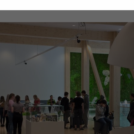
asetuksena valmis metsäteema.