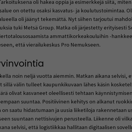
Tarkoituksena oli hakea oppia ja esimerkkejä siitä, miten
asalue on otettu osaksi kasvatus- ja koulutustoimintaa. Ol
lueella oli jäänyt tekemättä. Nyt siihen tarjoutui mahdo
sia tuki Metsä Group. Matka oli järjestetty erityisesti So
kiertotalousosaamista ammattikorkeakouluihin -hankke
seen, että vierailukeskus Pro Nemukseen.
vinvointia
ella noin neljä vuotta aiemmin. Matkan aikana selvisi,
t sillä välin tulleet kaupunkikuvaan lähes käsin koskete
äärä olivat kasvaneet oleellisesti tehtaan käynnistymisen
empaan suuntaa. Positiivinen kehitys on alkanut ruokkima
 saatu hidastumaan ja uusia liiketiloja rakennetaan use
seen suuntaan nettisivujen perusteella. Liikenne oli vil
kana selvisi, että logistiikkaa hallitaan digitaalisen sove