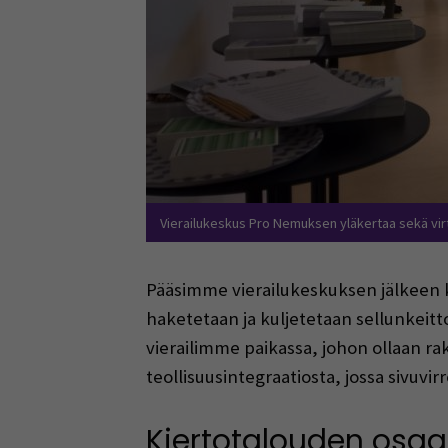
Vierailukeskus Pro Nemuksen yläkertaa sekä virtua
Pääsimme vierailukeskuksen jälkeen k
haketetaan ja kuljetetaan sellunkeitt
vierailimme paikassa, johon ollaan ra
teollisuusintegraatiosta, jossa sivuvir
Kiertotalouden osaa