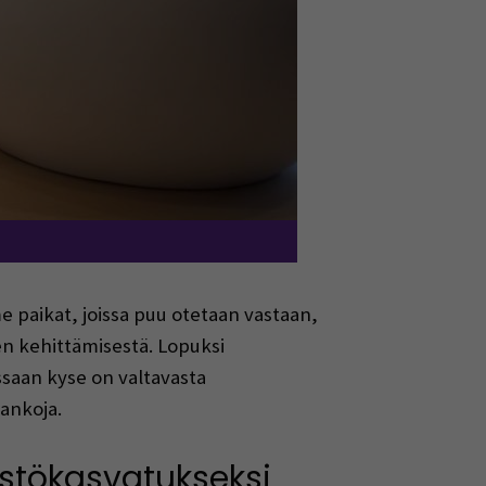
 paikat, joissa puu otetaan vastaan,
en kehittämisestä. Lopuksi
ssaan kyse on valtavasta
lankoja.
stökasvatukseksi