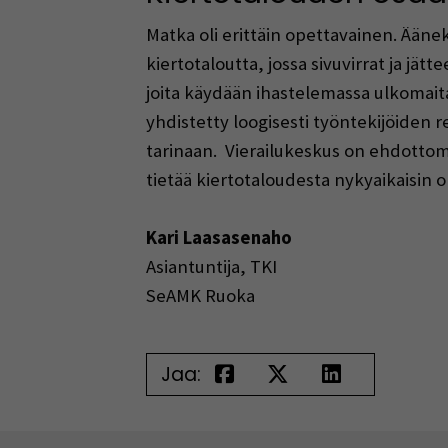
Matka oli erittäin opettavainen. Äänek
kiertotaloutta, jossa sivuvirrat ja jä
joita käydään ihastelemassa ulkomai
yhdistetty loogisesti työntekijöiden 
tarinaan. Vierailukeskus on ehdottom
tietää kiertotaloudesta nykyaikaisin
Kari Laasasenaho
Asiantuntija, TKI
SeAMK Ruoka
Jaa: