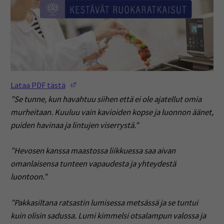
(Opens in a new window)
Lataa PDF tästä
”Se tunne, kun havahtuu siihen että ei ole ajatellut omia
murheitaan. Kuuluu vain kavioiden kopse ja luonnon äänet,
puiden havinaa ja lintujen viserrystä.”
”Hevosen kanssa maastossa liikkuessa saa aivan
omanlaisensa tunteen vapaudesta ja yhteydestä
luontoon.”
”Pakkasiltana ratsastin lumisessa metsässä ja se tuntui
kuin olisin sadussa. Lumi kimmelsi otsalampun valossa ja