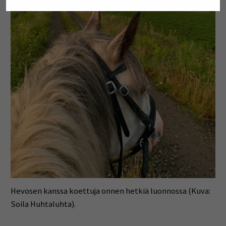
Hevosen kanssa koettuja onnen hetkiä luonnossa (Kuva:
Soila Huhtaluhta).