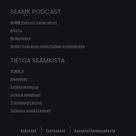
SEAMK PODCAST
SEAMK Podcast -sarjan jaksot
Arkisto
Mediatiedot
Ohjeet podcastin suunnitteluun ja tekemiseen
TIETOA SEAMKISTA
SEAMK.fi
Hakeminen
Tutkintokoulutus
Jatkuva oppiminen
Työelämäyhteistyö
Tutkimus ja kehittäminen
Evästeet
Tietosuoja
Saavutettavuusseloste