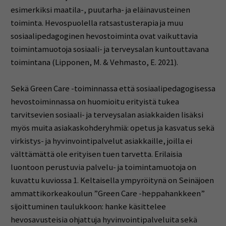
esimerkiksi maatila-, puutarha- ja eläinavusteinen
toiminta. Hevospuolella ratsastusterapia ja muu
sosiaalipedagoginen hevostoiminta ovat vaikuttavia
toimintamuotoja sosiaali- ja terveysalan kuntouttavana
toimintana (Lipponen, M. & Vehmasto, E. 2021).
Sekä Green Care -toiminnassa että sosiaalipedagogisessa
hevostoiminnassa on huomioitu erityistä tukea
tarvitsevien sosiaali- ja terveysalan asiakkaiden lisäksi
myös muita asiakaskohderyhmiä: opetus ja kasvatus sekä
virkistys- ja hyvinvointipalvelut asiakkaille, joilla ei
välttämättä ole erityisen tuen tarvetta. Erilaisia
luontoon perustuvia palvelu- ja toimintamuotoja on
kuvattu kuviossa 1. Keltaisella ympyröitynä on Seinäjoen
ammattikorkeakoulun ”Green Care -heppahankkeen”
sijoittuminen taulukkoon: hanke käsittelee
hevosavusteisia ohjattuja hyvinvointipalveluita sekä