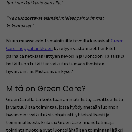
lumi narskui kavioiden alla.”
”Ne muodostavat elämäni mieleenpainuvimmat
kokemukset.”
Muun muassa edellä mainituilla tavoilla kuvasivat
Green
Care -heppahankkeen
kyselyyn vastanneet henkilöt
parhaita hetkiään liittyen hevosiin ja luontoon. Tällaisilla
hetkillä on tutkittua vaikutusta myös ihmisten
hyvinvointiin. Mistä siis on kyse?
Mitä on Green Care?
Green Carella tarkoitetaan ammatillista, tavoitteellista
ja vastuullista toimintaa, jossa hyödynnetään luonnon
hyvinvointivaikutuksia ohjatusti, yhteisöllisesti ja
toiminnallisesti. Erilaisia Green Care -menetelmiä ja
toimintamuotoja ovat luontolähtöisen toiminnan lisäksi