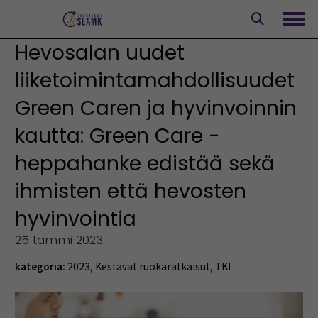
Siirry
sisältöön
Avaa
Hevosalan uudet
liiketoimintamahdollisuudet
Green Caren ja hyvinvoinnin
kautta: Green Care -
heppahanke edistää sekä
ihmisten että hevosten
hyvinvointia
25 tammi 2023
kategoria:
2023
,
Kestävät ruokaratkaisut
,
TKI