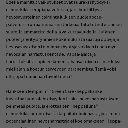
Edellä mainitut vaikutukset ovat suureksi hyödyksi
esimerkiksi terapiapalveluissa, ja siihen liittyvä
hevosavusteinen toiminta julkisen puolen sote-
palveluissa on äärimmäisen tärkeää. Tätä toteutetaankin
suurella ammattitaidolla ja vaikuttavuudella. Julkisen
puolen ja erityisryhmien kokemuksista saatuja oppeja ja
hevosavusteisen toiminnan hyötyjä voidaan tuoda myös
hevosalan harrastuskentälle. Vapaa-ajalta ja
harrastuksilta sopinee kenen tahansa toivoa esimerkiksi
mielialan ja koetun terveyden paranemista. Tämä voisi
olla jopa toiminnan tavoitteena?
Hankkeen lempinimi ”Green Care -heppahanke”
kuvastaa luontolähtöisyyden lisäksi hevosharrastuksen
pehmeää puolta, ja erottaa sen ”heppailuna”
esimerkiksi perinteisestä kilpailutoiminnasta, jota moni
potentiaalinen hevosharrastaja ei koe omakseen. Heppa-