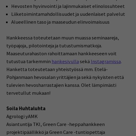
Hevosten hyvinvointi ja lajinmukaiset elinolosuhteet
Liiketoimintamahdollisuudet ja uudenlaiset palvelut
Alueellinen taso ja maaseudun elinvoimaisuus
Hankkeessa toteutetaan muun muassa seminaareja,
työpajoja, pilotointeja ja tutustumismatkoja.
Maaseuturahaston rahoittamaan hankkeeseen voit
tutustua tarkemmin
hankesivulla
sekä
Instagramissa
.
Hanketta toteutetaan yhteistyössä mm. Etelä-
Pohjanmaan hevosalan yrittäjien ja sekä nykyisten että
tulevien hevosharrastajien kanssa. Olet lämpimästi
tervetullut mukaan!
Soila Huhtaluhta
Agrologi yAMK
Asiantuntija TKI, Green Care -heppahankkeen
projektipäällikkö ja Green Care -tuntiopettaja