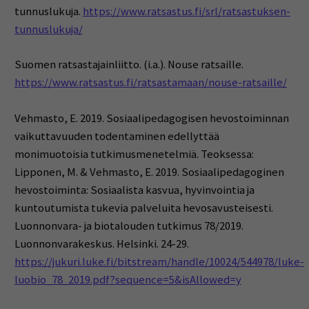
tunnuslukuja.
https://www.ratsastus.fi/srl/ratsastuksen-
tunnuslukuja/
Suomen ratsastajainliitto. (i.a.). Nouse ratsaille.
https://www.ratsastus.fi/ratsastamaan/nouse-ratsaille/
Vehmasto, E. 2019. Sosiaalipedagogisen hevostoiminnan
vaikuttavuuden todentaminen edellyttää
monimuotoisia tutkimusmenetelmiä. Teoksessa:
Lipponen, M. & Vehmasto, E. 2019. Sosiaalipedagoginen
hevostoiminta: Sosiaalista kasvua, hyvinvointia ja
kuntoutumista tukevia palveluita hevosavusteisesti.
Luonnonvara- ja biotalouden tutkimus 78/2019.
Luonnonvarakeskus. Helsinki. 24-29.
https://jukuri.luke.fi/bitstream/handle/10024/544978/luke-
luobio_78_2019.pdf?sequence=5&isAllowed=y