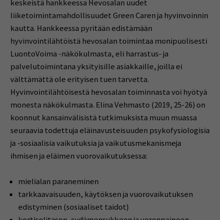
keskeistä hankkeessa Hevosalan uudet
liiketoimintamahdollisuudet Green Caren ja hyvinvoinnin
kautta. Hankkeessa pyritään edistämään
hyvinvointilähtöistä hevosalan toimintaa monipuolisesti
LuontoVoima -näkökulmasta, eli harrastus- ja
palvelutoimintana yksityisille asiakkaille, joilla ei
välttämättä ole erityisen tuen tarvetta.
Hyvinvointilähtöisestä hevosalan toiminnasta voi hyötyä
monesta näkökulmasta. Elina Vehmasto (2019, 25-26) on
koonnut kansainvälisistä tutkimuksista muun muassa
seuraavia todettuja eläinavusteisuuden psykofysiologisia
ja -sosiaalisia vaikutuksia ja vaikutusmekanismeja
ihmisen ja eläimen vuorovaikutuksessa:
mielialan paraneminen
tarkkaavaisuuden, käytöksen ja vuorovaikutuksen
edistyminen (sosiaaliset taidot)
kortisolitason, sydämensykkeen ja verenpaineen