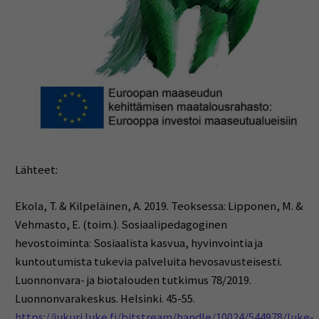
Lähteet:
Ekola, T. & Kilpeläinen, A. 2019. Teoksessa: Lipponen, M. &
Vehmasto, E. (toim.). Sosiaalipedagoginen
hevostoiminta: Sosiaalista kasvua, hyvinvointia ja
kuntoutumista tukevia palveluita hevosavusteisesti.
Luonnonvara- ja biotalouden tutkimus 78/2019.
Luonnonvarakeskus. Helsinki. 45-55.
https://jukuri.luke.fi/bitstream/handle/10024/544978/luke-