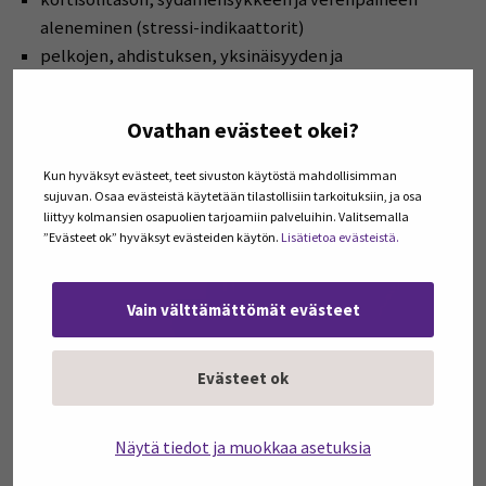
aleneminen (stressi-indikaattorit)
pelkojen, ahdistuksen, yksinäisyyden ja
levottomuuden väheneminen
sekä fyysisen että psyykkisen koetun terveydentilan
Ovathan evästeet okei?
paraneminen
luottamuksen ja luotettavuuden kehittyminen
Kun hyväksyt evästeet, teet sivuston käytöstä mahdollisimman
aggression väheneminen
sujuvan. Osaa evästeistä käytetään tilastollisiin tarkoituksiin, ja osa
liittyy kolmansien osapuolien tarjoamiin palveluihin. Valitsemalla
empaattisuuden ja oppimisen edistyminen
”Evästeet ok” hyväksyt evästeiden käytön.
Lisätietoa evästeistä.
Vain välttämättömät evästeet
Evästeet ok
Näytä tiedot ja muokkaa asetuksia