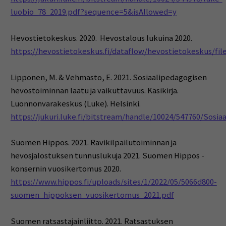
luobio_78_2019.pdf?sequence=5&isAllowed=y
Hevostietokeskus. 2020. Hevostalous lukuina 2020.
https://hevostietokeskus.fi/dataflow/hevostietokeskus/fi
Lipponen, M. & Vehmasto, E. 2021. Sosiaalipedagogisen
hevostoiminnan laatu ja vaikuttavuus. Käsikirja.
Luonnonvarakeskus (Luke). Helsinki.
https://jukuri.luke.fi/bitstream/handle/10024/547760/Sosi
Suomen Hippos. 2021. Ravikilpailutoiminnan ja
hevosjalostuksen tunnuslukuja 2021. Suomen Hippos -
konsernin vuosikertomus 2020.
https://www.hippos.fi/uploads/sites/1/2022/05/5066d800-
suomen_hippoksen_vuosikertomus_2021.pdf
Suomen ratsastajainliitto. 2021. Ratsastuksen