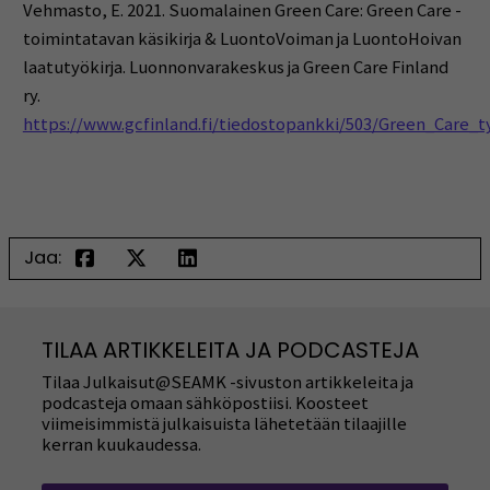
Vehmasto, E. 2021. Suomalainen Green Care: Green Care -
toimintatavan käsikirja & LuontoVoiman ja LuontoHoivan
laatutyökirja. Luonnonvarakeskus ja Green Care Finland
ry.
https://www.gcfinland.fi/tiedostopankki/503/Green_Care_ty
Jaa:
TILAA ARTIKKELEITA JA PODCASTEJA
Tilaa Julkaisut@SEAMK -sivuston artikkeleita ja
podcasteja omaan sähköpostiisi. Koosteet
viimeisimmistä julkaisuista lähetetään tilaajille
kerran kuukaudessa.