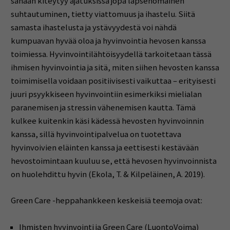
sanaan kiteytyy ajatuksissa jopa lapsenomainen
suhtautuminen, tietty viattomuus ja ihastelu. Siitä
samasta ihastelusta ja ystävyydestä voi nähdä
kumpuavan hyvää oloa ja hyvinvointia hevosen kanssa
toimiessa. Hyvinvointilähtöisyydellä tarkoitetaan tässä
ihmisen hyvinvointia ja sitä, miten siihen hevosten kanssa
toimimisella voidaan positiivisesti vaikuttaa – erityisesti
juuri psyykkiseen hyvinvointiin esimerkiksi mielialan
paranemisen ja stressin vähenemisen kautta. Tämä
kulkee kuitenkin käsi kädessä hevosten hyvinvoinnin
kanssa, sillä hyvinvointipalvelua on tuotettava
hyvinvoivien eläinten kanssa ja eettisesti kestävään
hevostoimintaan kuuluu se, että hevosen hyvinvoinnista
on huolehdittu hyvin (Ekola, T. & Kilpeläinen, A. 2019).
Green Care -heppahankkeen keskeisiä teemoja ovat:
Ihmisten hyvinvointi ja Green Care (LuontoVoima)