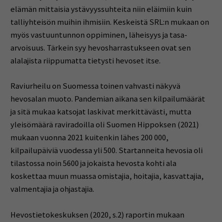
elämän mittaisia ystävyyssuhteita niin eläimiin kuin
talliyhteisön muihin ihmisiin. Keskeistä SRL:n mukaan on
myös vastuuntunnon oppiminen, läheisyys ja tasa-
arvoisuus. Tärkein syy hevosharrastukseen ovat sen
alalajista riippumatta tietysti hevoset itse.
Raviurheilu on Suomessa toinen vahvasti näkyvä
hevosalan muoto. Pandemian aikana sen kilpailumäärät
ja sitä mukaa katsojat laskivat merkittävästi, mutta
yleisömäärä raviradoilla oli Suomen Hippoksen (2021)
mukaan vuonna 2021 kuitenkin lähes 200 000,
kilpailupäiviä vuodessa yli 500. Startanneita hevosia oli
tilastossa noin 5600 ja jokaista hevosta kohti ala
koskettaa muun muassa omistajia, hoitajia, kasvattajia,
valmentajia ja ohjastajia.
Hevostietokeskuksen (2020, s.2) raportin mukaan