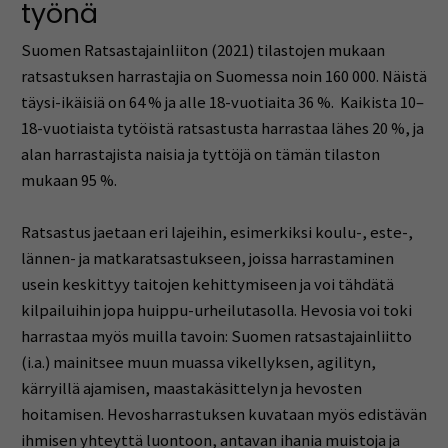
työnä
Suomen Ratsastajainliiton (2021) tilastojen mukaan
ratsastuksen harrastajia on Suomessa noin 160 000. Näistä
täysi-ikäisiä on 64 % ja alle 18-vuotiaita 36 %. Kaikista 10–
18-vuotiaista tytöistä ratsastusta harrastaa lähes 20 %, ja
alan harrastajista naisia ja tyttöjä on tämän tilaston
mukaan 95 %.
Ratsastus jaetaan eri lajeihin, esimerkiksi koulu-, este-,
lännen- ja matkaratsastukseen, joissa harrastaminen
usein keskittyy taitojen kehittymiseen ja voi tähdätä
kilpailuihin jopa huippu-urheilutasolla. Hevosia voi toki
harrastaa myös muilla tavoin: Suomen ratsastajainliitto
(i.a.) mainitsee muun muassa vikellyksen, agilityn,
kärryillä ajamisen, maastakäsittelyn ja hevosten
hoitamisen. Hevosharrastuksen kuvataan myös edistävän
ihmisen yhteyttä luontoon, antavan ihania muistoja ja