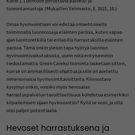
Kuvio 1. Luontoon perustuvia palvelu- ja
toimintamuotoja. (Mukaillen Vehmasto, E. 2021, 10.)
Omaa hyvinvointiaan voi edistää omaehtoisella
toiminnalla luonnossa ja eläinten parissa, kuten vapaa-
ajan luontoretkillä tai erilaisilla harrastuksilla eläinten
parissa. Tämä onkin yleisin tapa hyötyä luonnon
hyvinvointivaikutuksista, usein niitä erityisemmin
tiedostamatta. Green Careksi toiminta lasketaan sitten,
kun se on ammatillisesti ohjattua ja sille on asetettu
nimenomaisia hyvinvointitavoitteita. Kiinnostava
kysymys onkin, voisiko myös hevosalan
harrastuspalvelun tavoitteellisuus kohdistua esimerkiksi
kilpailemisen sijaan hyvinvointiin? Kyllä se voisi, ja sillä
olisi paljon potentiaalia.
Hevoset harrastuksena ja