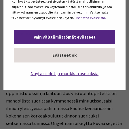
Kun hyväksyt evästeet, teet sivuston käytöstä mahdollisimman
suunnitellut pistetehtailun mahdollistavat opintojaksot
sujuvan. Osaa evästeistä käytetään tilastollisiin tarkoituksiin, ja osa
eivät ole suomalaisen yhteiskunnan etu. Jos opiskelijat
liittyy kolmansien osapuolien tarjoamiin palveluihin. Valitsemalla
”Evästeet ok” hyväksyt evästeiden käytön.
Lisätietoa evästeistä.
suorittavat tutkintonsa esimerkkini kaltaisten
opintojaksojen avulla, ei heillä ole valmistuessaan
työelämän edellyttämiä valmiuksia tai
Vain välttämättömät evästeet
korkeakoulututkinnon pätevyyttä.
Evästeet ok
Samanaikaisesti rahoitusta valuu kuitenkin niille
korkeakouluille, jotka eivät puutu pistetehtailuun.
Kaikkein epäoikeudenmukaisimmalta tuntuu se, että
Näytä tiedot ja muokkaa asetuksia
häviäjänä ovat ne korkeakoulut, jotka kantavat
yhteiskunnallisen vastuunsa, panostavat
oppimistuloksiin ja laatuun. Jos viisi opintopistettä on
mahdollista suorittaa kymmenessä minuutissa, saisi
ilmiön yleistyessä pahimmassa kauhuskenaariossani
kokonaisen korkeakoulututkinnon suorituksi
seitsemässä tunnissa. Ongelman räikeyttä kuvaa se, että