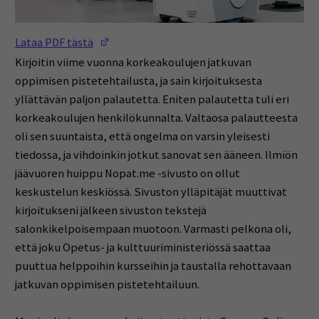
(Opens in a new window)
Lataa PDF tästä
Kirjoitin viime vuonna korkeakoulujen jatkuvan
oppimisen pistetehtailusta, ja sain kirjoituksesta
yllättävän paljon palautetta. Eniten palautetta tuli eri
korkeakoulujen henkilökunnalta. Valtaosa palautteesta
oli sen suuntaista, että ongelma on varsin yleisesti
tiedossa, ja vihdoinkin jotkut sanovat sen ääneen. Ilmiön
jäävuoren huippu Nopat.me -sivusto on ollut
keskustelun keskiössä. Sivuston ylläpitäjät muuttivat
kirjoitukseni jälkeen sivuston tekstejä
salonkikelpoisempaan muotoon. Varmasti pelkona oli,
että joku Opetus- ja kulttuuriministeriössä saattaa
puuttua helppoihin kursseihin ja taustalla rehottavaan
jatkuvan oppimisen pistetehtailuun.