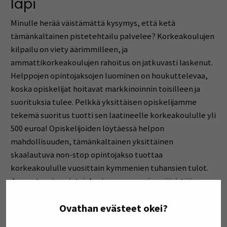
läpi
Minulle herää väistämättä kysymys, että ketä
tämänkaltainen pistetehtailu palvelee? Korkeakoulujen
kilpailu on viety äärimmilleen, ja
ammattikorkeakoulujen rahoitus on jatkuvasti laskenut.
Helppojen opintojaksojen luominen on houkuttelevaa,
koska opiskelijat hoitavat markkinoinnin toisilleen ja
suorituksia tulee. Pelkkä yksittäisen opiskelijamme
tekemä suoritus tuotti sen laatineelle korkeakoululle yli
500 euroa! Opiskelijoiden löytäessä helpon
mahdollisuuden, tämänkaltainen yksittäinen
skaalautuva non-stop opintojakso tuottaa
korkeakoululle vuosittain kymmenien tuhansien tulot.
Jos vastaavia opintojaksoja on enemmän, vääristää se
rahoitusta epäreilulla tavalla. Skaalautuvia non-stop
Ovathan evästeet okei?
opintojaksoja olisi toki mahdollista tehdä myös siten,
että ne aidosti mittaisivat oppimistuloksia. Huonosti