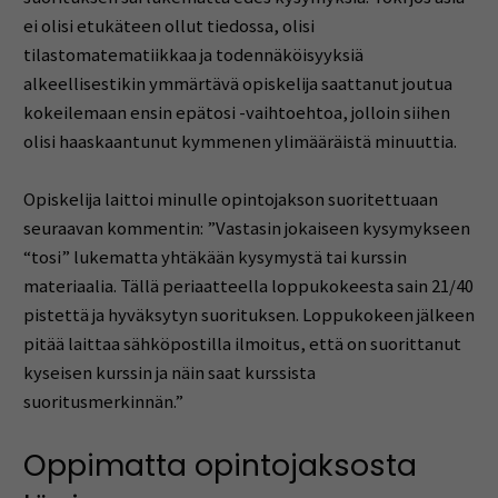
ei olisi etukäteen ollut tiedossa, olisi
tilastomatematiikkaa ja todennäköisyyksiä
alkeellisestikin ymmärtävä opiskelija saattanut joutua
kokeilemaan ensin epätosi -vaihtoehtoa, jolloin siihen
olisi haaskaantunut kymmenen ylimääräistä minuuttia.
Opiskelija laittoi minulle opintojakson suoritettuaan
seuraavan kommentin: ”Vastasin jokaiseen kysymykseen
“tosi” lukematta yhtäkään kysymystä tai kurssin
materiaalia. Tällä periaatteella loppukokeesta sain 21/40
pistettä ja hyväksytyn suorituksen. Loppukokeen jälkeen
pitää laittaa sähköpostilla ilmoitus, että on suorittanut
kyseisen kurssin ja näin saat kurssista
suoritusmerkinnän.”
Oppimatta opintojaksosta