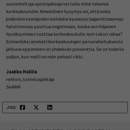
suunniteltuja opintojaksoja voi tulla mille tahansa
korkeakoululle. Aiheellinen kysymys on, että onko
joidenkin toimijoiden kohdalla kyseessä laajamittaisempi
haluttomuus puuttua ongelmaan, koska sen hiljainen
hyväksyminen tuottaa korkeakoululle ison tukun rahaa?
Esimerkiksi ammattikorkeakoulujen perusrahoituksesta
jatkuva oppiminen on yhdeksän prosenttia. Se on todella
paljon, kun malli on näin pahasti rikki.
Jaakko Hallila
rehtori, toimitusjohtaja
SeAMK
Jaa: