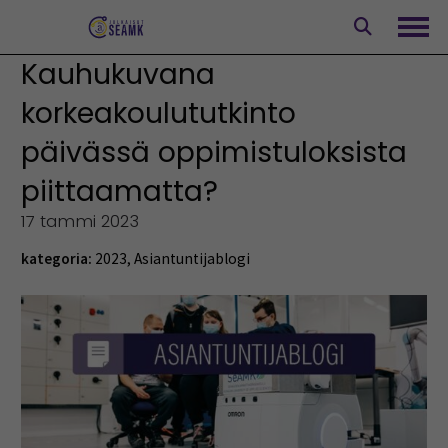
Siirry
sisältöön
Avaa
Kauhukuvana
korkeakoulututkinto
päivässä oppimistuloksista
piittaamatta?
17 tammi 2023
kategoria:
2023
,
Asiantuntijablogi