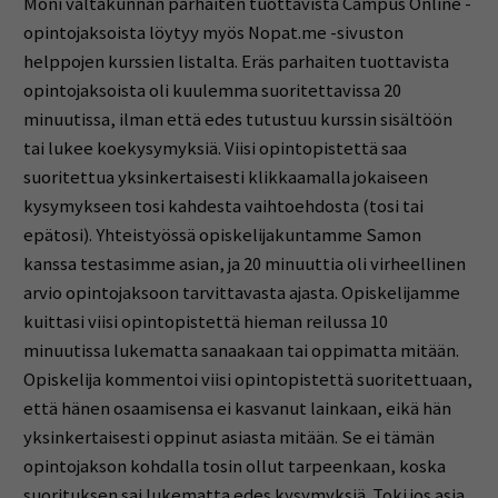
Moni valtakunnan parhaiten tuottavista Campus Online -
opintojaksoista löytyy myös Nopat.me -sivuston
helppojen kurssien listalta. Eräs parhaiten tuottavista
opintojaksoista oli kuulemma suoritettavissa 20
minuutissa, ilman että edes tutustuu kurssin sisältöön
tai lukee koekysymyksiä. Viisi opintopistettä saa
suoritettua yksinkertaisesti klikkaamalla jokaiseen
kysymykseen tosi kahdesta vaihtoehdosta (tosi tai
epätosi). Yhteistyössä opiskelijakuntamme Samon
kanssa testasimme asian, ja 20 minuuttia oli virheellinen
arvio opintojaksoon tarvittavasta ajasta. Opiskelijamme
kuittasi viisi opintopistettä hieman reilussa 10
minuutissa lukematta sanaakaan tai oppimatta mitään.
Opiskelija kommentoi viisi opintopistettä suoritettuaan,
että hänen osaamisensa ei kasvanut lainkaan, eikä hän
yksinkertaisesti oppinut asiasta mitään. Se ei tämän
opintojakson kohdalla tosin ollut tarpeenkaan, koska
suorituksen sai lukematta edes kysymyksiä. Toki jos asia