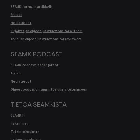
SEAMK Journalin artikkelit
Arkisto
Mediatiedot
Kirjoittajan ohjeet | Instructions for authors
Arvioijan ohjeet | Instructions for reviewers
SEAMK PODCAST
SEAMK Podcast -sarjan jaksot
Arkisto
Mediatiedot
Ohjeet podcastin suunnitteluun ja tekemiseen
TIETOA SEAMKISTA
SEAMK.fi
Hakeminen
Tutkintokoulutus
Jatkuva oppiminen