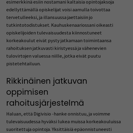
esimerkkinä esiin nostamani kaltaisia opintojaksoja
edellyttämällä opiskelijat voisi aamulla toivottaa
tervetulleeksi, ja illansuussa jaettaisiin jo
tutkintotodistukset. Kauhuskenaariossani oikeasti
opiskelijoiden tulevaisuudesta kiinnostuneet
korkeakoulut eivät pysty jatkamaan toimintaansa
rahoituksen jatkuvasti kiristyessä ja vähenevien
tulovirtojen valuessa niille, jotka eivät puutu
pistetehtailuun.
Rikkinäinen jatkuvan
oppimisen
rahoitusjärjestelmä
Haluan, että Digivisio -hanke onnistuu, ja voimme
tulevaisuudessa hyväksi lukea muissa korkeakouluissa
suoritettuja opintoja. Yksittäisiä epäonnistuneesti