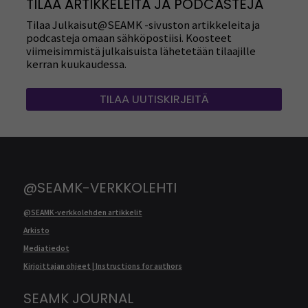
TILAA ARTIKKELEITA JA PODCASTEJA
Tilaa Julkaisut@SEAMK -sivuston artikkeleita ja
podcasteja omaan sähköpostiisi. Koosteet
viimeisimmistä julkaisuista lähetetään tilaajille
kerran kuukaudessa.
TILAA UUTISKIRJEITÄ
@SEAMK-VERKKOLEHTI
@SEAMK-verkkolehden artikkelit
Arkisto
Mediatiedot
Kirjoittajan ohjeet | Instructions for authors
SEAMK JOURNAL