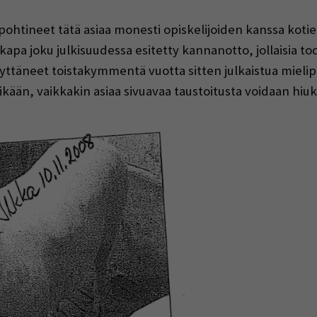
ohtineet tätä asiaa monesti opiskelijoiden kanssa kotie
kapa joku julkisuudessa esitetty kannanotto, jollaisia t
äneet toistakymmentä vuotta sitten julkaistua mielipide
kään, vaikkakin asiaa sivuavaa taustoitusta voidaan hiuk