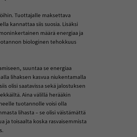
jöihin. Tuottajalle maksettava
a kannattaa siis suosia. Lisäksi
ä moninkertainen määrä energiaa ja
tuotannon biologinen tehokkuus
amiseen, suuntaa se energiaa
alla lihaksen kasvua niukentamalla
s olisi saatavissa sekä jalostuksen
käiltä. Aina välillä herääkin
eelle tuotannolle voisi olla
mmasta lihasta – se olisi väistämättä
 ja toisaalta koska rasvaisemmista
s.