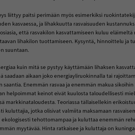
eys liittyy paitsi perimään myös esimerkiksi ruokintateki
den kasvaessa, ja lihakkuutta rasvaisuuden kustannuksell
 tosiasia, että rasvakilon kasvattamiseen kuluu eläimelt
aavan lihakilon tuottamiseen. Kysyntä, hinnoittelu ja 
en suuntaan.
ergiaa kuin mitä se pystyy käyttämään lihaksen kasvatt
aadaan aikaan joko energiayliruokinnalla tai rajoittam
 saantia. Enemmän rasvaa ja enemmän makua sikoihin sii
n helpoimmat keinot eivät kuulosta taloudellisesti mielek
sä markkinataloudesta. Teoriassa tällaisellekin erikoistun
ti kuluttajia, jotka olisivat valmiita maksamaan rasvaise
 ekologisesti tehottomampaa ja kuluttaa enemmän rehua
män myytävää. Hinta ratkaisee ja kuluttaja on kuninga