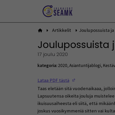
Siirry
sisältöön
Artikkelit
Joulupossuista j
Etusivulle
Joulupossuista 
17 joulu 2020
kategoria:
2020
,
Asiantuntijablogi
,
Kestäv
(Opens in a new w
Lataa PDF tästä
Taas eletään sitä vuodenaikaaa, jollo
Lapsuutensa oikeita jouluja muistelee 
ikuisuusaiheesta eli siitä, että mikää
joskus vuosikymmeniä sitten vai kulta