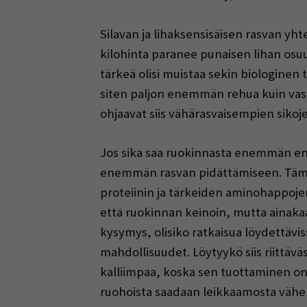
Silavan ja lihaksensisäisen rasvan yht
kilohinta paranee punaisen lihan osuu
tärkeä olisi muistaa sekin biologinen
siten paljon enemmän rehua kuin vast
ohjaavat siis vähärasvaisempien sikoj
Jos sika saa ruokinnasta enemmän en
enemmän rasvan pidättämiseen. Tämä s
proteiinin ja tärkeiden aminohappojen
että ruokinnan keinoin, mutta ainakaa
kysymys, olisiko ratkaisua löydettävis
mahdollisuudet. Löytyykö siis riittäväs
kalliimpaa, koska sen tuottaminen on
ruohoista saadaan leikkaamosta vähem