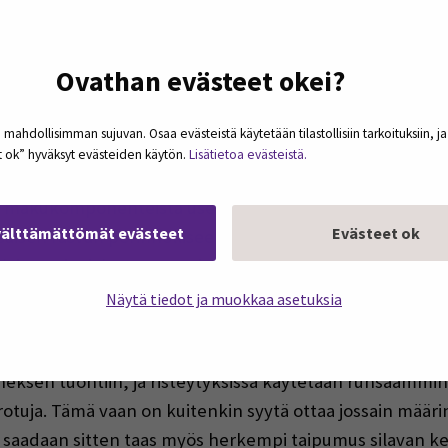
an asiallinen asiantuntijan vastine tähän kirjoitukseen, o
 liittyviä biologisia realiteetteja sekä sikojen jalostukse
isiin ja ensimmäiseksi todetaan äänekkäästi, kuinka hy
Ovathan evästeet okei?
, rehut ovat taudinaiheuttajista vapaita jne., mikä sin
 sortua, koska lainatussa kirjoituksessakin on hyvinkin
 mahdollisimman sujuvan. Osaa evästeistä käytetään tilastollisiin tarkoituksiin, j
et ok” hyväksyt evästeiden käytön.
Lisätietoa evästeistä.
ä niinkään moni kaiholla muistele, mutta villakoiran ydin o
han makukomponenteista useat ovat siihen liuenneina. Tässä
välttämättömät evästeet
Evästeet ok
sisäisen rasvan perinnölliseen korrelaatioon – kun toista 
lainen sianjalostus on painottanut ruhojen vähärasvai
iden mukaan, koska niin kuluttajakysyntä kuin lihataloje
Näytä tiedot ja muokkaa asetuksia
ostettu elintarvike, mutta nykyään läskillä ei vaan ole y
läinaineksen kehittämisessä on lihaksensisäinen rasva k
eksen tuontiin, ja risteytyksissä käytetään runsaammin 
otuja. Tämä vaan on kuitenkin syytä ottaa jossain mää
na saadaan sitten taas myös herkempi taipumus silavan k