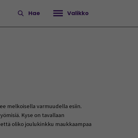
Hae
Valikko
Avaa valikko
see melkoisella varmuudella esiin.
syömisiä. Kyse on tavallaan
tä, että oliko joulukinkku maukkaampaa