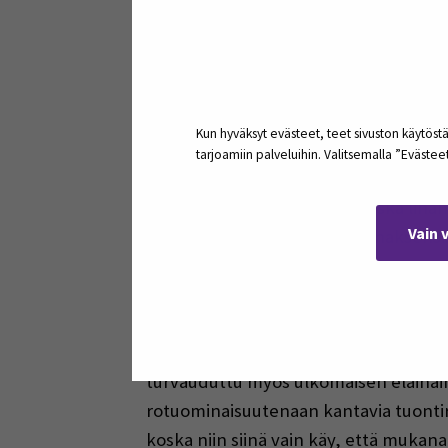
Kun opiskelijoita on kehotettu laatima
että he huomaisivat tuoda esille asiaan
kommentointi saattaa mennä ns. tunte
ruokitaan, rehuannokset suunnitellaan
Ylimielisyyteen ei kuitenkaan kannata
Kun hyväksyt evästeet, teet sivuston käytöstä
tarjoamiin palveluihin. Valitsemalla ”Eväste
Läskiä eli silavaa lihan pintaan ei ehk
riittävästi lihaksen sisältä, koska li
Vain 
realiteetteihin eli silavan ja lihaksen
vähenemään. Ja näin on tehty: suoma
ajan. Tässä on toimittu ihan tavoitte
silavaan. Silava on ollut aikanaan arv
muualla kuin lintulaudalla. Nykyään e
turvauduttu myös ulkomaisen eläinain
rotuominaisuutenaan kantavia tuontir
koska niin siinä vain käy, että muka