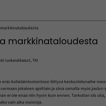
Vaihda kieltä
a markkinataloudesta
ja markkinataloudesta
ät ruokaratkaisut
,
TKI
indow)
in eräs kotieläintuotantoon liittyvä keskustelunaihe nou
varmaan jokainen ajoittain ja siinä samalla myös joulun 
nhän ei ole enää niin hyvin kuin ennen. Tarkoitan siis si
ako vain aika muistoja.