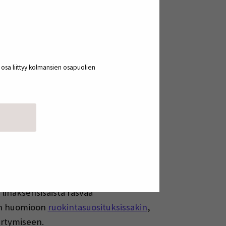
n opettajan toiveena tietysti ollut,
n ja ruokinnan tavoitteita. Helposti
vin meillä Suomessa kyllä eläimiä
änsä varmaan pitääkin paikkansa.
 totuuden siemen.
a osa liittyy kolmansien osapuolien
n siinä, että rasvaa pitäisi löytyä
 tullaan niihin biologisiin
jalostetaan vähiin, pyrkii toinenkin
suutta tehokkaasti vuosikymmenten
nkin intressit ovat tähdänneet ohueen
htä hyviä markkinoita kuin ennen –
uitenkin huomioitu. Osin on
lihaksensisäistä rasvaa
rin huomioon
ruokintasuosituksissakin
,
ertymiseen.