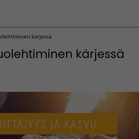
Vaihda kieltä
uolehtiminen kärjessä
huolehtiminen kärjessä