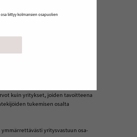
a osa liittyy kolmansien osapuolien
svastuuta
) ja muiden palvelujen (ka. 5,2) aloilla
vertaisuus ja tasa-arvo puolestaan
 4,2). Rakentamisen alalla keskiarvo jäi
aivat niin yhdenvertaisuuden ja tasa-
vot kuin yritykset, joiden tavoitteena
öntekijöiden tukemisen osalta
ymmärrettävästi yritysvastuun osa-