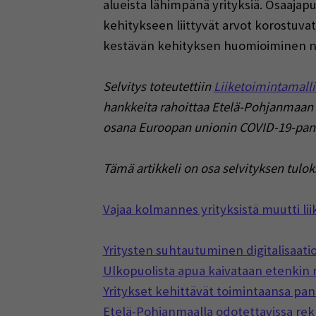
alueista lähimpänä yrityksiä. Osaajap
kehitykseen liittyvät arvot korostuv
kestävän kehityksen huomioiminen no
Selvitys toteutettiin
Liiketoimintamalli
hankkeita rahoittaa Etelä-Pohjanmaan 
osana Euroopan unionin COVID-19-pand
Tämä artikkeli on osa selvityksen tulo
Vajaa kolmannes yrityksistä muutti 
Yritysten suhtautuminen digitalisaat
Ulkopuolista apua kaivataan etenkin 
Yritykset kehittävät toimintaansa pa
Etelä-Pohjanmaalla odotettavissa rekr