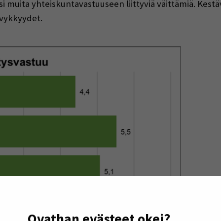
i muita yhteiskuntavastuuseen liittyviä väittämiä. Kes
yvykkyydet.
Ovathan evästeet okei?