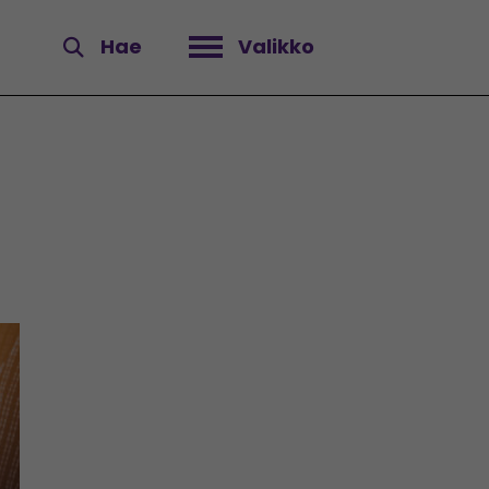
Hae
Valikko
Avaa valikko