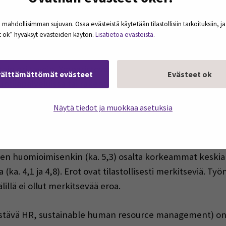
 mahdollisimman sujuvan. Osaa evästeistä käytetään tilastollisiin tarkoituksiin, j
et ok” hyväksyt evästeiden käytön.
Lisätietoa evästeistä.
kset kokevat vahvempaa yrity
ttain eri tavoin. Ympäristövastuu painottui kaupan (ka. 5,4
välttämättömät evästeet
Evästeet ok
tijapalveluissa tai rakentamisessa (ka. 5,0–4,3). Yhden
. 4,7) ja kaupan alalla (ka. 4,5) kuin teollisuudessa (ka.
Näytä tiedot ja muokkaa asetuksia
isesti alan sukupuolirakenteista johtuen.
, jotka tavoittelevat voimakasta tai kohtalaista kasvua, s
sen huomioimisenkin (ka. 5,3) osalta korkeammat keskiar
ka. 4,1 ja 4,8). Erot ovat tilastollisesti merkitseviä. Ty
illä ei ollut merkitsevää eroa.
stävä HR, sustainable human resource management) on 