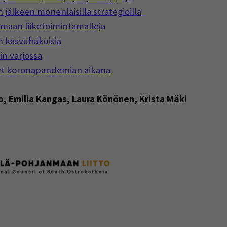
jälkeen monenlaisilla strategioilla
maan liiketoimintamalleja
on kasvuhakuisia
n varjossa
ynyt koronapandemian aikana
, Emilia Kangas, Laura Könönen, Krista Mäki