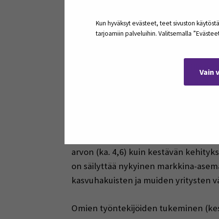
Kuvio 1. Yritysvastuun osa-alueet.
Kun hyväksyt evästeet, teet sivuston käytöstä
tarjoamiin palveluihin. Valitsemalla ”Eväste
Kasvuhakuiset yrity
Yritysvastuu ilmeni eri toimialoilla osi
Vain 
enemmän kuin teollisuudessa, asiantun
saivat korkeammat arvot palveluissa (ka
selkeästi alhaisimmaksi (3,3) mahdoll
Kasvuhakuiset yritykset, eli yritykset
arvon (ka. 4,6) kuin kestävän kehityk
on säilyttää nykyinen markkina-asema (
kasvuhakuisten ja muiden yritysten väl
Omien työntekijöiden tukeminen (ke