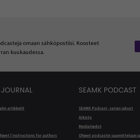
podcasteja omaan sähköpostiisi. Koosteet
kerran kuukaudessa.
 JOURNAL
SEAMK PODCAST
lin artikkelit
SEAMK Podcast -sarjan jaksot
Arkisto
Mediatiedot
ohjeet | Instructions for authors
Ohjeet podcastin suunnitteluun j