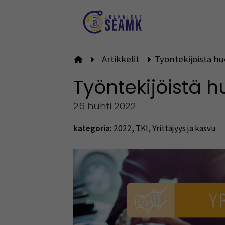
Siirry
sisältöön
Artikkelit
Työntekijöistä h
Etusivulle
Työntekijöistä 
26 huhti 2022
kategoria:
2022
,
TKI
,
Yrittäjyys ja kasvu