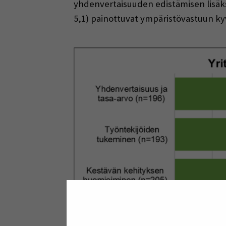
yhdenvertaisuuden edistämisen lisäks
5,1) painottuvat ympäristövastuun k