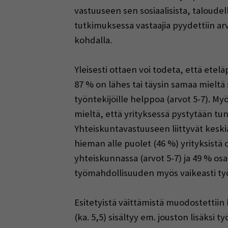
vastuuseen sen sosiaalisista, taloudel
tutkimuksessa vastaajia pyydettiin ar
kohdalla.
Yleisesti ottaen voi todeta, että etelä
87 % on lähes tai täysin samaa mieltä 
työntekijöille helppoa (arvot 5-7). M
mieltä, että yrityksessä pystytään tu
Yhteiskuntavastuuseen liittyvät keskia
hieman alle puolet (46 %) yrityksistä 
yhteiskunnassa (arvot 5-7) ja 49 % osal
työmahdollisuuden myös vaikeasti työll
Esitetyistä väittämistä muodostettiin
(ka. 5,5) sisältyy em. jouston lisäksi