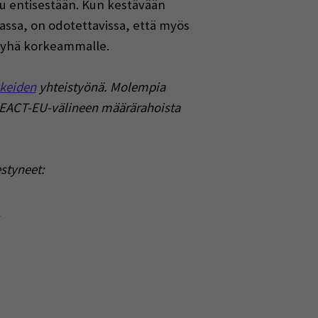
uu entisestään. Kun kestävään
assa, on odotettavissa, että myös
ä yhä korkeammalle.
keiden
yhteistyönä. Molempia
 REACT-EU-välineen määrärahoista
styneet:
a