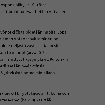
Responsibility CSR). Tässä
t väittämät pätevät heidän yrityksensä
 työntekijöistä pidetään huolta. Jopa
rhe-elämän yhteensovittaminen on
olme neljästä vastaajasta on sitä
en toiminnot (arvot 5-7).
öihin liittyvät kysymykset. Kuitenkin
a edistetään hyvinvointia
 % yrityksistä antaa mielellään
a (Kuvio 1). Työtekijöiden tukemiseen
tasa-arvo (ka. 4,4) käsittää