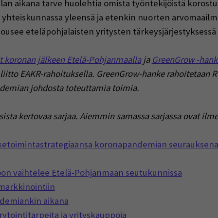
ulan aikana tarve huolehtia omista työntekijöistä korost
at yhteiskunnassa yleensä ja etenkin nuorten arvomaailm
usee eteläpohjalaisten yritysten tärkeysjärjestyksess
t koronan jälkeen Etelä-Pohjanmaalla
ja
GreenGrow -hank
liitto EAKR-rahoituksella. GreenGrow-hanke rahoitetaan
emian johdosta toteuttamia toimia.
ksista kertovaa sarjaa. Aiemmin samassa sarjassa ovat ilme
liiketoimintastrategiaansa koronapandemian seurauksen
ioon vaihtelee Etelä-Pohjanmaan seutukunnissa
markkinointiin
ndemiankin aikana
ytointitarpeita ja yrityskauppoja