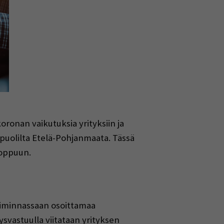
oronan vaikutuksia yrityksiin ja
i puolilta Etelä-Pohjanmaata. Tässä
 loppuun.
toiminnassaan osoittamaa
svastuulla viitataan yrityksen