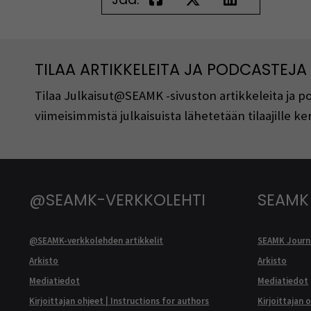
TILAA ARTIKKELEITA JA PODCASTEJA
Tilaa Julkaisut@SEAMK -sivuston artikkeleita ja 
viimeisimmistä julkaisuista lähetetään tilaajille 
@SEAMK-VERKKOLEHTI
SEAMK
@SEAMK-verkkolehden artikkelit
SEAMK Journa
Arkisto
Arkisto
Mediatiedot
Mediatiedot
Kirjoittajan ohjeet | Instructions for authors
Kirjoittajan 