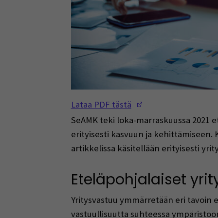
(Opens in a new w
Lataa PDF tästä
SeAMK teki loka-marraskuussa 2021 etelä
erityisesti kasvuun ja kehittämiseen. K
artikkelissa käsitellään erityisesti yr
Eteläpohjalaiset yri
Yritysvastuu ymmärretään eri tavoin e
vastuullisuutta suhteessa ympäristöön