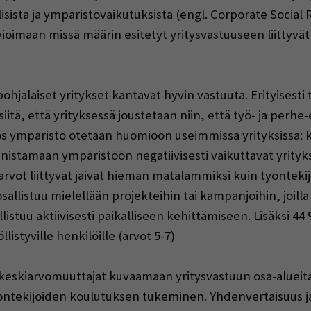
lisista ja ympäristövaikutuksista (engl. Corporate Social 
vioimaan missä määrin esitetyt yritysvastuuseen liittyvä
pohjalaiset yritykset kantavat hyvin vastuuta. Erityisesti
siitä, että yrityksessä joustetaan niin, että työ- ja pe
yös ympäristö otetaan huomioon useimmissa yrityksissä: k
nnistamaan ympäristöön negatiivisesti vaikuttavat yrityks
rvot liittyvät jäivät hieman matalammiksi kuin työntekij
osallistuu mielellään projekteihin tai kampanjoihin, joill
listuu aktiivisesti paikalliseen kehittämiseen. Lisäksi 44
istyville henkilöille (arvot 5-7)
 keskiarvomuuttajat kuvaamaan yritysvastuun osa-alueit
 työntekijöiden koulutuksen tukeminen. Yhdenvertaisuus ja 