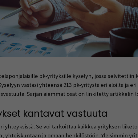
indow)
pohjalaisille pk-yrityksille kyselyn, jossa selvitettiin k
yselyyn vastasi yhteensä 213 pk-yritystä eri aloilta ja er
itysvastuuta. Sarjan aiemmat osat on linkitetty artikkelin
tykset kantavat vastuuta
ri yhteyksissä. Se voi tarkoittaa kaikkea yrityksen liike
, yhteiskuntaan ja omaan henkilöstöön. Yleisimmin yrity