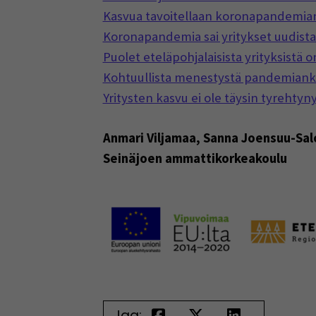
Kasvua tavoitellaan koronapandemian 
Koronapandemia sai yritykset uudista
Puolet eteläpohjalaisista yrityksistä 
Kohtuullista menestystä pandemianki
Yritysten kasvu ei ole täysin tyreht
Anmari Viljamaa, Sanna Joensuu-Salo
Seinäjoen ammattikorkeakoulu
Jaa: