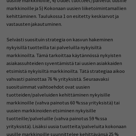
uusille markkinoille, 4) Uudet tuotteet/palvelut uusille
markkinoille ja 5) Kokonaan uusien liiketoimintamallien
kehittäminen. Taulukossa 1 on esitetty keskiarvot ja
vastausten jakautuminen.
Selvästi suosituin strategia on kasvun hakeminen
nykyisillä tuotteilla tai palveluilla nykyisiltä
markkinoilta. Tämä tarkoittaa käytännössä nykyisten
asiakassuhteiden syventämistä tai uusien asiakkaiden
etsimistä nykyisiltä markkinoilta. Tätä strategiaa aikoo
vahvasti painottaa 76 % yrityksistä. Seuraavaksi
suosituimmat vaihtoehdot ovat uusien
tuotteiden/palveluiden kehittäminen nykyisille
markkinoille (vahva painotus 60 %:ssa yrityksistä) tai
uusien markkinoiden etsiminen nykyisille
tuotteille/palveluille (vahva painotus 59 %:ssa
yrityksistä). Lisäksi uusia tuotteita/palveluita kokonaan
uusille markkinoille suunnittelee kehittävänsä 25 %