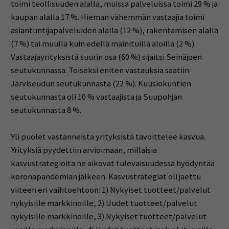
toimi teollisuuden alalla, muissa palveluissa toimi 29 % ja
kaupan alalla 17 %. Hieman vähemmän vastaajia toimi
asiantuntijapalveluiden alalla (12 %), rakentamisen alalla
(7 %) tai muulla kuin edellä mainituilla aloilla (2 %).
Vastaajayrityksistä suurin osa (60 %) sijaitsi Seinäjoen
seutukunnassa. Toiseksi eniten vastauksia saatiin
Järviseudun seutukunnasta (22 %). Kuusiokuntien
seutukunnasta oli 10 % vastaajista ja Suupohjan
seutukunnasta 8 %.
Yli puolet vastanneista yrityksistä tavoittelee kasvua.
Yrityksiä pyydettiin arvioimaan, millaisia
kasvustrategioita ne aikovat tulevaisuudessa hyödyntää
koronapandemian jälkeen. Kasvustrategiat oli jaettu
viiteen eri vaihtoehtoon: 1) Nykyiset tuotteet/palvelut
nykyisille markkinoille, 2) Uudet tuotteet/palvelut
nykyisille markkinoille, 3) Nykyiset tuotteet/palvelut