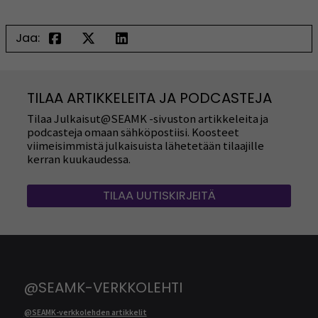
Jaa:
TILAA ARTIKKELEITA JA PODCASTEJA
Tilaa Julkaisut@SEAMK -sivuston artikkeleita ja
podcasteja omaan sähköpostiisi. Koosteet
viimeisimmistä julkaisuista lähetetään tilaajille
kerran kuukaudessa.
TILAA UUTISKIRJEITÄ
@SEAMK-VERKKOLEHTI
@SEAMK-verkkolehden artikkelit