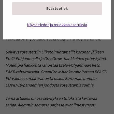
kokonaan uusia liiketoimintamalleja tai etsiä uusia
Evästeet ok
markkinoita kokonaan uusille tuotteille tai palveluille.
Tämä strategia on yritykselle vaativin. Yrityksen on silloin
Näytä tiedot ja muokkaa asetuksia
kyettävä miettimään uusiksi ansaintalogiikkaansa ja
toisaalta ymmärtää hyvin markkinoita ja asiakastarpeita.
Tärkeää on myös uuden teknologian hyödyntäminen.
Selvitys toteutettiin Liiketoimintamallit koronan jälkeen
Etelä-Pohjanmaalla ja GreeGrow -hankkeiden yhteistyönä.
Molempia hankkeita rahoittaa Etelä-Pohjanmaan liitto
EAKR-rahoituksella. GreenGrow-hanke rahoitetaan REACT-
EU-välineen määrärahoista osana Euroopan unionin
COVID-19-pandemian johdosta toteuttamia toimia.
Tämä artikkeli on osa selvityksen tuloksista kertovaa
sarjaa. Aiemmin samassa sarjassa ovat ilmestyneet: