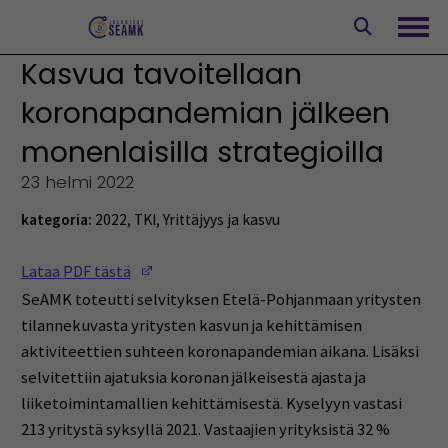
Siirry
sisältöön
Avaa
Kasvua tavoitellaan
koronapandemian jälkeen
monenlaisilla strategioilla
23 helmi 2022
kategoria:
2022
,
TKI
,
Yrittäjyys ja kasvu
(Opens in a new window)
Lataa PDF tästä
SeAMK toteutti selvityksen Etelä-Pohjanmaan yritysten
tilannekuvasta yritysten kasvun ja kehittämisen
aktiviteettien suhteen koronapandemian aikana. Lisäksi
selvitettiin ajatuksia koronan jälkeisestä ajasta ja
liiketoimintamallien kehittämisestä. Kyselyyn vastasi
213 yritystä syksyllä 2021. Vastaajien yrityksistä 32 %