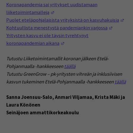
Koronapandemia sai yritykset uudistamaan
(Opens in a new window)
liiketoimintamalleja
(Ope
Puolet eteläpohjalaisista yrityksistä on kasvuhakuisia
(Opens in
Kohtuullista menestystä pandemiankin varjossa
Yritysten kasvu ei ole täysin tyrehtynyt
(Opens in a new window)
koronapandemian aikana
Tutustu Liiketoimintamallit koronan jälkeen Etelä-
Pohjanmaalla -hankkeeseen
täällä
Tutustu GreenGrow – pk-yritysten vihreän ja inklusiivisen
kasvun tukeminen Etelä-Pohjanmaalla -hankkeeseen
täällä
Sanna Joensuu-Salo, Anmari Viljamaa, Krista Mäki ja
Laura Könönen
Seinäjoen ammattikorkeakoulu