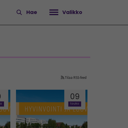
Hae
Valikko
Avaa valikko
Tilaa RSS-feed
9
09
ko
touko