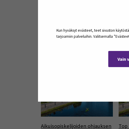
Sosiaali- ja terveysalan
TAKO
simulaatio-ohjaamisen
tulo
osaamista jaetaan Etelä-
Pohjanmaalla
Kun hyväksyt evästeet, teet sivuston käytöstä
tarjoamiin palveluihin. Valitsemalla ”Eväste
30
Vain 
maalis
Aikuisopiskelijoiden ohjauksen
Top 