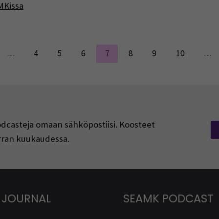
MKissa
…
4
5
6
7
8
9
10
…
podcasteja omaan sähköpostiisi. Koosteet
kerran kuukaudessa.
 JOURNAL
SEAMK PODCAST