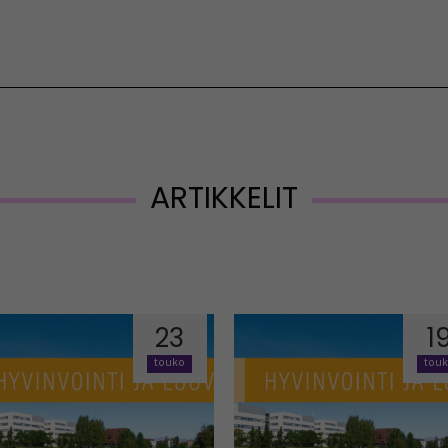
Vaihda kieltä
ARTIKKELIT
23
1
touko
tou