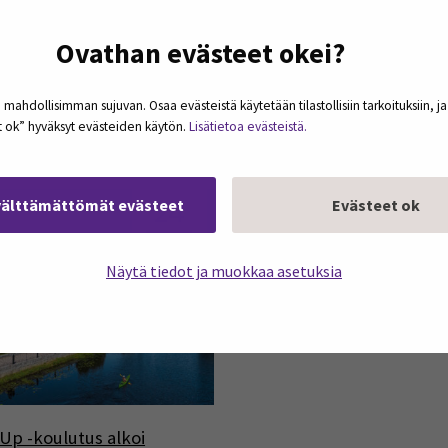
 - hanke ja pilotoinnin
TATTI-hanke osallistui
Ovathan evästeet okei?
kset
Työterveys- ja
työturvallisuusalan
koulutuspäiville
 mahdollisimman sujuvan. Osaa evästeistä käytetään tilastollisiin tarkoituksiin, j
et ok” hyväksyt evästeiden käytön.
Lisätietoa evästeistä.
24
välttämättömät evästeet
Evästeet ok
maalis
Näytä tiedot ja muokkaa asetuksia
Up -koulutus alkoi