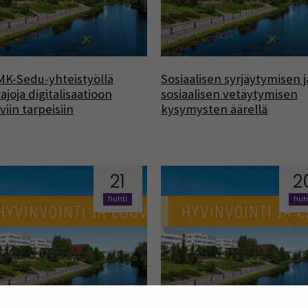
K-Sedu-yhteistyöllä
Sosiaalisen syrjäytymisen j
ajoja digitalisaatioon
sosiaalisen vetäytymisen
yviin tarpeisiin
kysymysten äärellä
21
2
huhti
huh