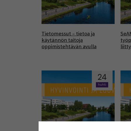
Tietomessut – tietoa ja
SeAM
käytännön taitoja
työp
oppimistehtävän avulla
liitt
24
huhti