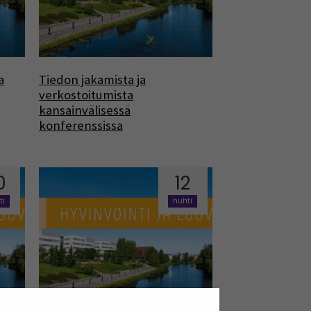
a
Tiedon jakamista ja
verkostoitumista
kansainvälisessä
konferenssissa
0
12
ti
huhti