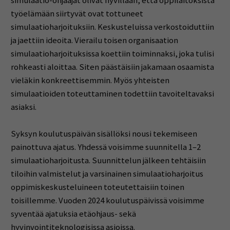
simulaatio-ohjaajat olivat hyvillään, että oppilaitoksista
työelämään siirtyvät ovat tottuneet
simulaatioharjoituksiin. Keskusteluissa verkostoiduttiin
ja jaettiin ideoita. Vierailu toisen organisaation
simulaatioharjoituksissa koettiin toiminnaksi, joka tulisi
rohkeasti aloittaa. Siten päästäisiin jakamaan osaamista
vieläkin konkreettisemmin. Myös yhteisten
simulaatioiden toteuttaminen todettiin tavoiteltavaksi
asiaksi.
Syksyn koulutuspäivän sisällöksi nousi tekemiseen
painottuva ajatus. Yhdessä voisimme suunnitella 1–2
simulaatioharjoitusta. Suunnittelun jälkeen tehtäisiin
tiloihin valmistelut ja varsinainen simulaatioharjoitus
oppimiskeskusteluineen toteutettaisiin toinen
toisillemme. Vuoden 2024 koulutuspäivissä voisimme
syventää ajatuksia etäohjaus- sekä
hyvinvointiteknologisissa asioissa.