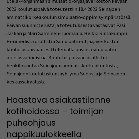
Etelä-Pohjanmaan simulaatio-ohjaajaverkoston kevään
2023 koulutuspäivä toteutettiin 18.4.2023 Seinäjoen
ammattikorkeakoulun simulaatio-oppimisympäristössä.
Päivän suunnittelusta ja toteutuksesta vastasivat Pasi
Jaskari ja Mari Salminen-Tuomaala. Heikki Rintakumpu
Herimedistä osallistui Simulaatio-ohjaajaverkoston
koulutuspäivään esittelemällä uusinta simulaatio-
opetusvälineistöä. Koulutuspäivään osallistui
henkilökuntaa Seinäjoen ammattikorkeakoulusta,
Seinäjoen koulutuskuntayhtymä Sedusta ja Seinäjoen
keskussairaalasta.
Haastava asiakastilanne
kotihoidossa – toimijan
puheohjaus
nappikuulokkeella