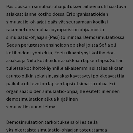
Pasi Jaskarin simulaatioharjoituksen aiheena oli haastava
asiakastilanne kotihoidossa. Eri organisaatioiden
simulaatio-ohjaajat pääsivät seuraamaan kodiksi
rakennetun simulaatioympäristön ohjaamosta
simulaatio-ohjaajan (Pasi) toimintaa. Demosimulaatiossa
Sedun perustason ensihoidon opiskelijoista Sofia oli
kotihoidon työntekijä, Feetu ikääntynyt kotihoidon
asiakas ja Niilo kotihoidon asiakkaan lapsen lapsi. Sofian
tullessa kotihoitokäynnille aikaisemmin siisti asiakkaan
asunto olikin sekaisin, asiakas käyttäytyi poikkeavasti ja
paikalla oli levoton lapsen lapsi etsimässä rahaa. Eri
organisaatioiden simulaatio-ohjaajille esiteltiin ennen
demosimulaation alkua kirjallinen
simulaatiosuunnitelma.
Demosimulaation tarkoituksena oli esitellä
yksinkertaista simulaatio-ohjaajan toteuttamaa