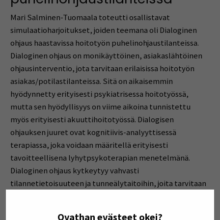
Mari Salminen-Tuomaala toteutti osallistavat
simulaatioharjoitukset, joiden teemana oli Dialoginen
ohjaus haastavissa hoitotyön puhelinohjaustilanteissa.
Dialoginen ohjaus on monikäyttöinen, asiakaslähtöinen
ohjausinterventio, jota tarvitaan erilaisissa hoitotyön
asiakas/potilastilanteissa. Sitä on aikaisemmin
hyödynnetty erityisesti psykiatrisessa hoitotyössä,
mutta sen hyödyllisyys on viime aikoina tunnistettu
myös erityisesti akuuttihoitotyössä. Dialogisen
ohjauksen juuret ovat kognitiivis-analyyttisessä
terapiassa, joka voidaan määritellä erityisesti
tavoitteellisena lyhytpsykoterapian menetelmänä.
Dialoginen ohjaus kytkeytyy vahvasti
tilannetietoisuuteen ja tunneälytaitoihin, joita tarvitaan
kaikissa hoitotyön tilanteissa.
Ovathan evästeet okei?