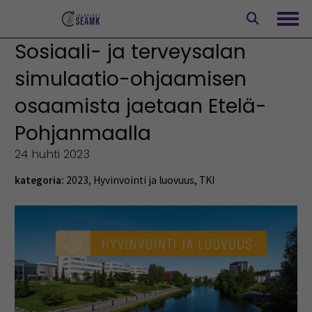
Siirry
sisältöön
Avaa
Sosiaali- ja terveysalan
simulaatio-ohjaamisen
osaamista jaetaan Etelä-
Pohjanmaalla
24 huhti 2023
kategoria:
2023
,
Hyvinvointi ja luovuus
,
TKI