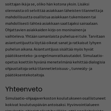
soittajan ikä ja se, oliko hän kotona yksin. Lisäksi
olennaista oli selvittää asiakkaan läheisten tilannetta ja
mahdollisuutta osallistua asiakkaan tukemiseen tai
mahdollisesti lähteä asiakkaan saattajaksi sairaalaan.
Ohjattavien asiakkaiden kirjo on moninainen ja
vaihteleva. Yhtään samanlaista puhelua ei tule. Tarvitaan
asiantuntijuutta löytää oikeat sanat ja ratkaisut lyhyen
puhelun aikana. Asiantuntijuus sisältää myös hyvät
päätöksenteko- ja ongelmanratkaisutaidot. Simulaatio-
opetus koettiin hyvänä menetelmänä kehittää dialogisia
ohjaustaitoja sekä tilannetietoisuus-, tunneäly- ja
päätöksentekotaitoja.
Yhteenveto
Simulaatio-ohjaajaverkoston koulutukseen osallistuneet
kokivat koulutuspäivän antoisaksi. Hyvinvointialueen