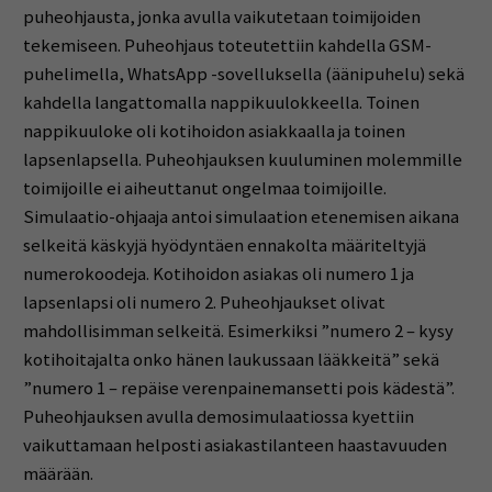
puheohjausta, jonka avulla vaikutetaan toimijoiden
tekemiseen. Puheohjaus toteutettiin kahdella GSM-
puhelimella, WhatsApp -sovelluksella (äänipuhelu) sekä
kahdella langattomalla nappikuulokkeella. Toinen
nappikuuloke oli kotihoidon asiakkaalla ja toinen
lapsenlapsella. Puheohjauksen kuuluminen molemmille
toimijoille ei aiheuttanut ongelmaa toimijoille.
Simulaatio-ohjaaja antoi simulaation etenemisen aikana
selkeitä käskyjä hyödyntäen ennakolta määriteltyjä
numerokoodeja. Kotihoidon asiakas oli numero 1 ja
lapsenlapsi oli numero 2. Puheohjaukset olivat
mahdollisimman selkeitä. Esimerkiksi ”numero 2 – kysy
kotihoitajalta onko hänen laukussaan lääkkeitä” sekä
”numero 1 – repäise verenpainemansetti pois kädestä”.
Puheohjauksen avulla demosimulaatiossa kyettiin
vaikuttamaan helposti asiakastilanteen haastavuuden
määrään.