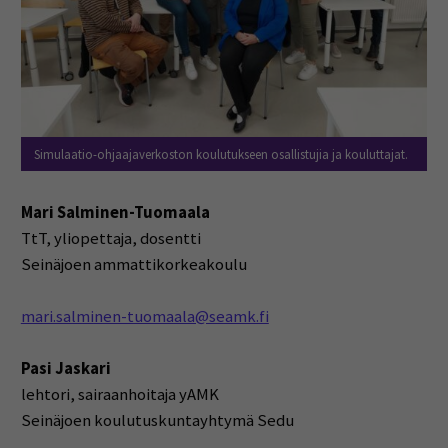
Simulaatio-ohjaajaverkoston koulutukseen osallistujia ja kouluttajat.
Mari Salminen-Tuomaala
TtT, yliopettaja, dosentti
Seinäjoen ammattikorkeakoulu
mari.salminen-tuomaala@seamk.fi
Pasi Jaskari
lehtori, sairaanhoitaja yAMK
Seinäjoen koulutuskuntayhtymä Sedu