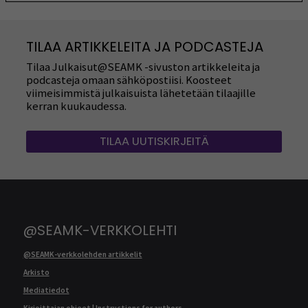
TILAA ARTIKKELEITA JA PODCASTEJA
Tilaa Julkaisut@SEAMK -sivuston artikkeleita ja
podcasteja omaan sähköpostiisi. Koosteet
viimeisimmistä julkaisuista lähetetään tilaajille
kerran kuukaudessa.
TILAA UUTISKIRJEITÄ
@SEAMK-VERKKOLEHTI
@SEAMK-verkkolehden artikkelit
Arkisto
Mediatiedot
Kirjoittajan ohjeet | Instructions for authors