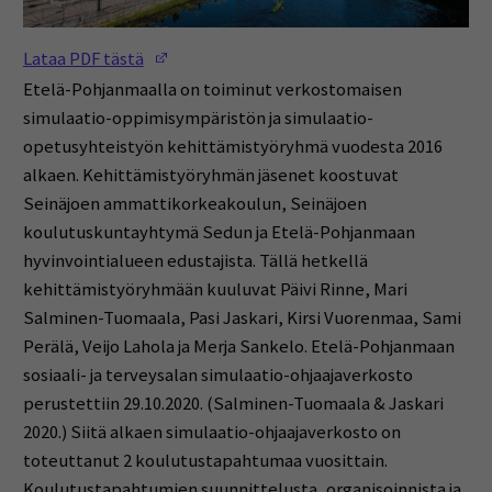
(Opens in a new window)
Lataa PDF tästä
Etelä-Pohjanmaalla on toiminut verkostomaisen
simulaatio-oppimisympäristön ja simulaatio-
opetusyhteistyön kehittämistyöryhmä vuodesta 2016
alkaen. Kehittämistyöryhmän jäsenet koostuvat
Seinäjoen ammattikorkeakoulun, Seinäjoen
koulutuskuntayhtymä Sedun ja Etelä-Pohjanmaan
hyvinvointialueen edustajista. Tällä hetkellä
kehittämistyöryhmään kuuluvat Päivi Rinne, Mari
Salminen-Tuomaala, Pasi Jaskari, Kirsi Vuorenmaa, Sami
Perälä, Veijo Lahola ja Merja Sankelo. Etelä-Pohjanmaan
sosiaali- ja terveysalan simulaatio-ohjaajaverkosto
perustettiin 29.10.2020. (Salminen-Tuomaala & Jaskari
2020.) Siitä alkaen simulaatio-ohjaajaverkosto on
toteuttanut 2 koulutustapahtumaa vuosittain.
Koulutustapahtumien suunnittelusta, organisoinnista ja