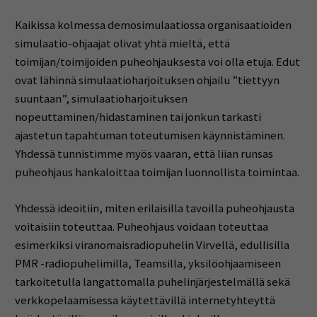
Kaikissa kolmessa demosimulaatiossa organisaatioiden
simulaatio-ohjaajat olivat yhtä mieltä, että
toimijan/toimijoiden puheohjauksesta voi olla etuja. Edut
ovat lähinnä simulaatioharjoituksen ohjailu ”tiettyyn
suuntaan”, simulaatioharjoituksen
nopeuttaminen/hidastaminen tai jonkun tarkasti
ajastetun tapahtuman toteutumisen käynnistäminen.
Yhdessä tunnistimme myös vaaran, että liian runsas
puheohjaus hankaloittaa toimijan luonnollista toimintaa.
Yhdessä ideoitiin, miten erilaisilla tavoilla puheohjausta
voitaisiin toteuttaa. Puheohjaus voidaan toteuttaa
esimerkiksi viranomaisradiopuhelin Virvellä, edullisilla
PMR -radiopuhelimilla, Teamsilla, yksilöohjaamiseen
tarkoitetulla langattomalla puhelinjärjestelmällä sekä
verkkopelaamisessa käytettävillä internetyhteyttä