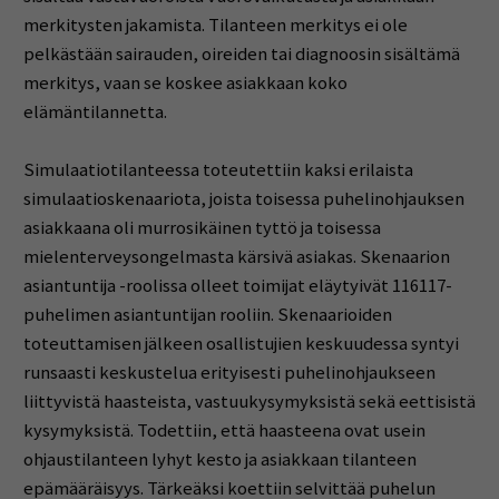
merkitysten jakamista. Tilanteen merkitys ei ole
pelkästään sairauden, oireiden tai diagnoosin sisältämä
merkitys, vaan se koskee asiakkaan koko
elämäntilannetta.
Simulaatiotilanteessa toteutettiin kaksi erilaista
simulaatioskenaariota, joista toisessa puhelinohjauksen
asiakkaana oli murrosikäinen tyttö ja toisessa
mielenterveysongelmasta kärsivä asiakas. Skenaarion
asiantuntija -roolissa olleet toimijat eläytyivät 116117-
puhelimen asiantuntijan rooliin. Skenaarioiden
toteuttamisen jälkeen osallistujien keskuudessa syntyi
runsaasti keskustelua erityisesti puhelinohjaukseen
liittyvistä haasteista, vastuukysymyksistä sekä eettisistä
kysymyksistä. Todettiin, että haasteena ovat usein
ohjaustilanteen lyhyt kesto ja asiakkaan tilanteen
epämääräisyys. Tärkeäksi koettiin selvittää puhelun