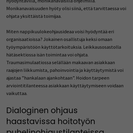
hyödyntävillä, monikanavaisilla ohjelmilla.
Monikanavaisuuden hyöty olisi siinä, että tarvittaessa voi
ohjata yksittäistä toimijaa.
Miten nappikuulokeohjausideaa voisi hyödyntää eri
organisaatioissa? Jokainen osallistuja keksi omaan
työympäristöön käyttötarkoituksia. Leikkausosastolla
hätäsektiossa isän toimintaa voi ohjata.
Traumasimulaatiossa selällään makaavan asiakkaan
raajojen liikkumista, pahoinvointia ja käyttäytymistä voi
ajastaa ”hankalaan ajankohtaan”. Hoidon tarpeen
arviointitilanteessa asiakkaan käyttäytymiseen voidaan
vaikuttaa.
Dialoginen ohjaus
haastavissa hoitotyön
puhelinohjaustilanteissa