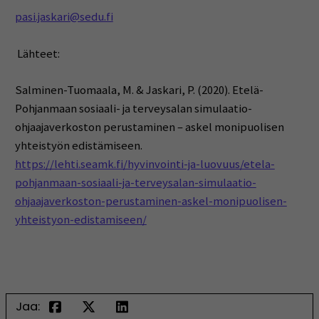
pasi.jaskari@sedu.fi
Lähteet:
Salminen-Tuomaala, M. & Jaskari, P. (2020). Etelä-
Pohjanmaan sosiaali- ja terveysalan simulaatio-
ohjaajaverkoston perustaminen – askel monipuolisen
yhteistyön edistämiseen.
https://lehti.seamk.fi/hyvinvointi-ja-luovuus/etela-
pohjanmaan-sosiaali-ja-terveysalan-simulaatio-
ohjaajaverkoston-perustaminen-askel-monipuolisen-
yhteistyon-edistamiseen/
Jaa: