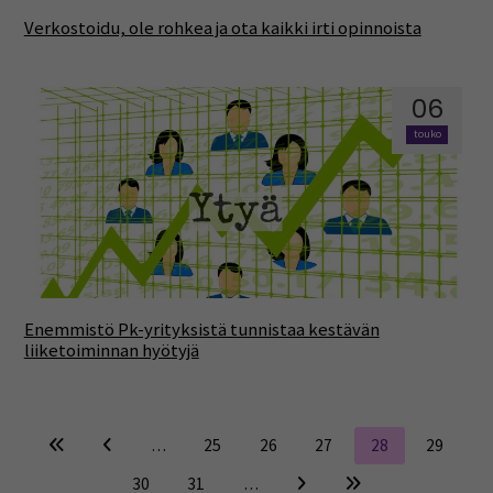
Verkostoidu, ole rohkea ja ota kaikki irti opinnoista
06
touko
Enemmistö Pk-yrityksistä tunnistaa kestävän
liiketoiminnan hyötyjä
…
25
26
27
28
29
30
31
…