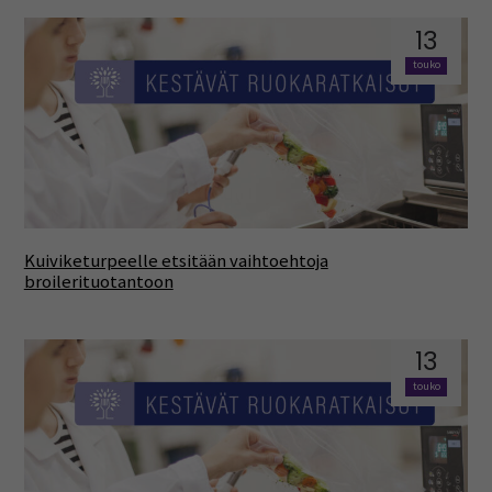
13
touko
Kuiviketurpeelle etsitään vaihtoehtoja
broilerituotantoon
13
touko