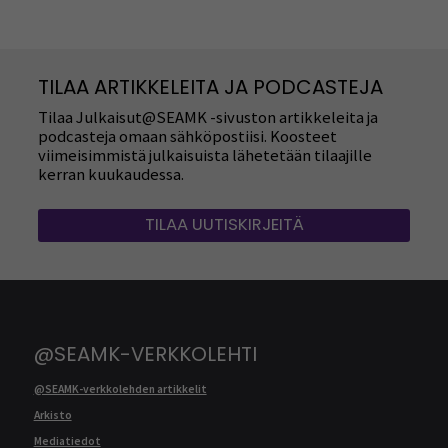
TILAA ARTIKKELEITA JA PODCASTEJA
Tilaa Julkaisut@SEAMK -sivuston artikkeleita ja
podcasteja omaan sähköpostiisi. Koosteet
viimeisimmistä julkaisuista lähetetään tilaajille
kerran kuukaudessa.
TILAA UUTISKIRJEITÄ
@SEAMK-VERKKOLEHTI
@SEAMK-verkkolehden artikkelit
Arkisto
Mediatiedot