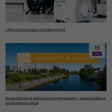
Liikkuvalla kuvalla lisänäkyvyyttä
16
touko
Uusia ideoita ja näkökulmia opetukseen – kansainvälisen
konferenssin antia