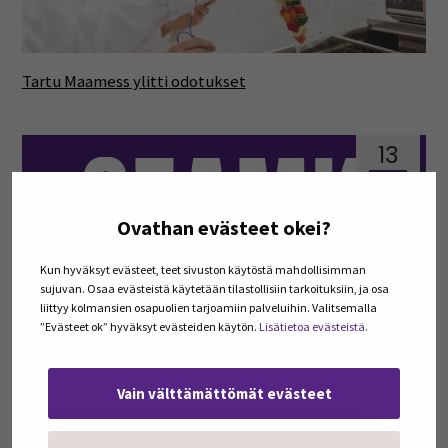
Tartu Maamess ylitti odotukset
13
touko
Ovathan evästeet okei?
Kun hyväksyt evästeet, teet sivuston käytöstä mahdollisimman
sujuvan. Osaa evästeistä käytetään tilastollisiin tarkoituksiin, ja osa
liittyy kolmansien osapuolien tarjoamiin palveluihin. Valitsemalla
”Evästeet ok” hyväksyt evästeiden käytön.
Lisätietoa evästeistä.
Youtubesta on moneksi
Vain välttämättömät evästeet
11