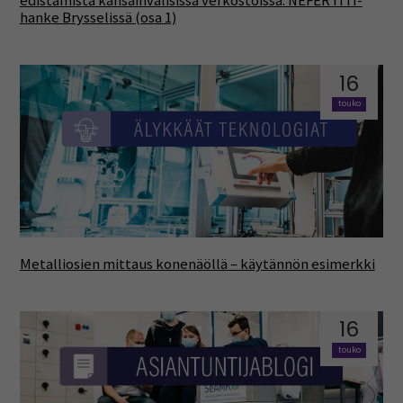
edistämistä kansainvälisissä verkostoissa: NEFERTITI-
hanke Brysselissä (osa 1)
16
touko
Metalliosien mittaus konenäöllä – käytännön esimerkki
16
touko