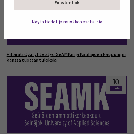
touko
Evästeet ok
Näytä tiedot ja muokkaa asetuksia
Piharati Oy:n yhteistyö SeAMKin ja Kauhajoen kaupungin
kanssa tuottaa tuloksia
10
touko