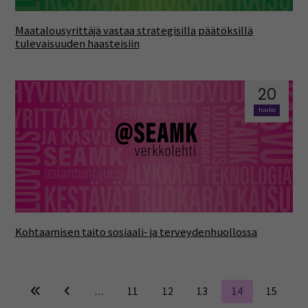
Maatalousyrittäjä vastaa strategisilla päätöksillä
tulevaisuuden haasteisiin
20
touko
Kohtaamisen taito sosiaali- ja terveydenhuollossa
…
11
12
13
14
15