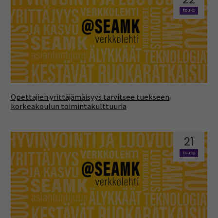
touko
Opettajien yrittäjämäisyys tarvitsee tuekseen
korkeakoulun toimintakulttuuria
21
touko