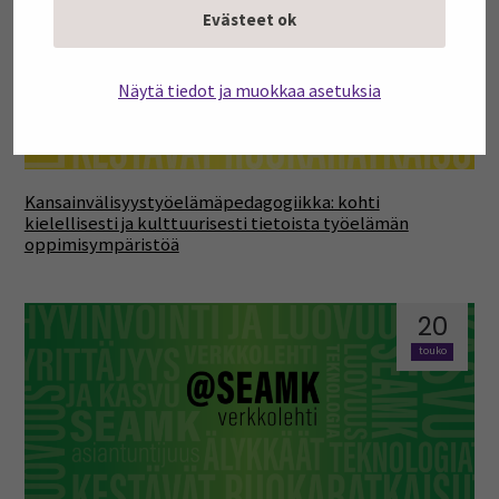
touko
Evästeet ok
Näytä tiedot ja muokkaa asetuksia
Kansainvälisyystyöelämäpedagogiikka: kohti
kielellisesti ja kulttuurisesti tietoista työelämän
oppimisympäristöä
20
touko