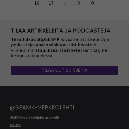
16
17
…
TILAA ARTIKKELEITA JA PODCASTEJA
Tilaa Julkaisut@SEAMK -sivuston artikkeleita ja
podcasteja omaan sähköpostiisi. Koosteet
viimeisimmistä julkaisuista lähetetään tilaajille
kerran kuukaudessa.
TILAA UUTISKIRJEITÄ
@SEAMK-VERKKOLEHTI
@SEAMK-verkkolehden artikkelit
Arkisto