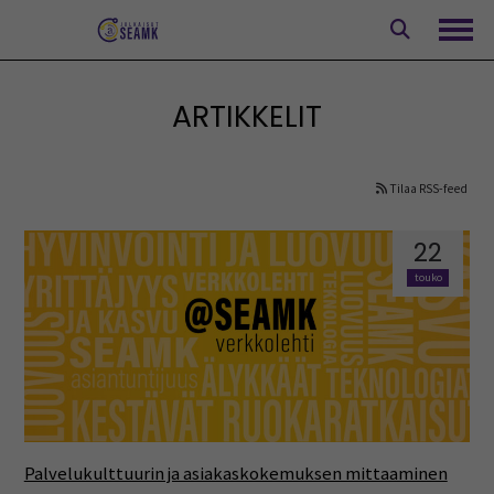
Siirry
sisältöön
Avaa
ARTIKKELIT
Tilaa RSS-feed
22
touko
Palvelukulttuurin ja asiakaskokemuksen mittaaminen