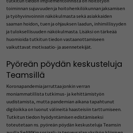
tutkitun tiedon implementoinnista on hoitotyön
toiminnan sujuvuuden ja hoitohenkilökunnan jaksamisen
ja työhyvinvoinnin näkökulmasta sekä asiakkaiden
saaman hoidon, tuen ja ohjauksen laadun, inhimillisyyden
ja tuloksellisuuden näkökulmasta. Lisäksi on tärkeää
huomioida tutkitun tiedon vastaanottamiseen
vaikuttavat motivaatio- ja asennetekijät.
Pyöreän pöydän keskusteluja
Teamsillä
Koronapandemia jarruttaa jonkin verran
moniammatillista tutkimus- ja kehittämistyön
uudistamista, mutta pandemian aikana tapahtunut
digiloikka on luonut välineitä haasteisiin tarttumiseen.
Tutkitun tiedon hyödyntämisen edistämiseksi
toteutetaan ns. pyöreän pöydän keskusteluja Teamsin
avulla SeAMKin sosiaali- ja terveysalan yksikön kliinisen