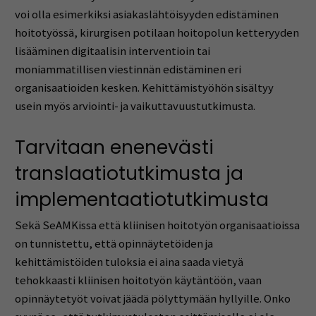
voi olla esimerkiksi asiakaslähtöisyyden edistäminen
hoitotyössä, kirurgisen potilaan hoitopolun ketteryyden
lisääminen digitaalisin interventioin tai
moniammatillisen viestinnän edistäminen eri
organisaatioiden kesken. Kehittämistyöhön sisältyy
usein myös arviointi- ja vaikuttavuustutkimusta.
Tarvitaan enenevästi
translaatiotutkimusta ja
implementaatiotutkimusta
Sekä SeAMKissa että kliinisen hoitotyön organisaatioissa
on tunnistettu, että opinnäytetöiden ja
kehittämistöiden tuloksia ei aina saada vietyä
tehokkaasti kliinisen hoitotyön käytäntöön, vaan
opinnäytetyöt voivat jäädä pölyttymään hyllyille. Onko