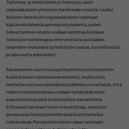
Tutkimus- ja kehittämistyö toteutuu usein
määräaikaisten yhteisten hankkeiden kautta. Lisäksi
kliinisen hoitotyön organisaatioista tarjotaan
käytännönläheisiä opinnäytetyöaiheita, joiden
toteuttamisen myötä voidaan kehittää kliinisen
hoitotyön toimintoja ja interventioita potilaiden
tarpeiden mukaisesti ja hoitotyön laatua, turvallisuutta
ja sujuvuutta edistävästi.
Aikaisemmin suurin osa opinnäytetöistä toteutettiin
kvalitatiivisin tutkimusmenetelmin, mutta tällä
hetkellä suuri osa opinnäytetyöaiheista on sellaisia, että
niiden toteuttamisessa voidaan hyödyntää myös
kvantitatiivisia sekä toiminnallisia menetelmiä.
Erityisesti tarvitaan hyvin toteutettuja, näyttöön
perustuvaa hoitotyötä edistäviä kvantitatiivisia
tutkimuksia. Perustutkimuksen sijaan tarvitaan