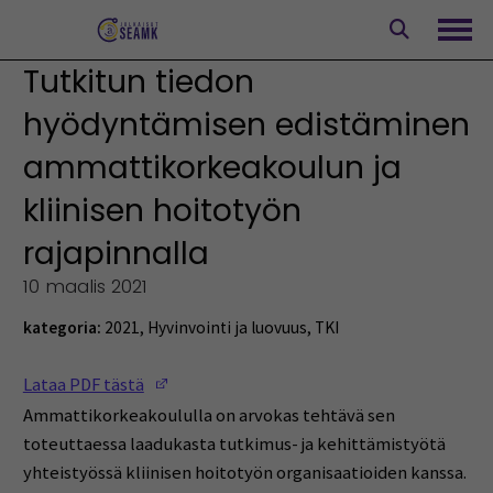
Siirry
sisältöön
Avaa
Tutkitun tiedon
hyödyntämisen edistäminen
ammattikorkeakoulun ja
kliinisen hoitotyön
rajapinnalla
10 maalis 2021
kategoria:
2021
,
Hyvinvointi ja luovuus
,
TKI
(Opens in a new window)
Lataa PDF tästä
Ammattikorkeakoululla on arvokas tehtävä sen
toteuttaessa laadukasta tutkimus- ja kehittämistyötä
yhteistyössä kliinisen hoitotyön organisaatioiden kanssa.