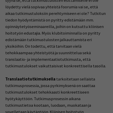
syynä se, että tutkimustulosten esittämiselle ei ole
löydetty vielä sopivaa yhteistä foorumia vai se, että
aikaa tutkimustuloksiin perehtymiseen ei ole? Tutkitun
tiedon hyödyntämistä on pyritty edistämään mm.
opinnäytetyöseminaareilla, joihin on kutsuttu kliinisen
hoitotyön edustajia. Myös klubitoiminnalla on pyritty
edistämään tutkimustulosten jalkauttamista eri
yksiköihin. On todettu, että tarvitaan vielä
tehokkaampaa yhteistyötä ja suunnittelua sekä
translaatio- ja implementaatiotutkimusta, että
tutkimustulokset vaikuttaisivat konkreettisella tasolla.
Translaatiotutkimuksella
tarkoitetaan sellaista
tutkimusprosessia, jossa pyrkimyksenä on saattaa
tutkimustulokset tehokkaasti konkreettiseen
hyötykäyttöön. Tutkimusprosessin aikana
tutkimustietoa kootaan, luodaan, muokataan ja
sovelletaan käytäntöön. Kliinisen hoitotyön