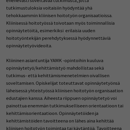
enenevästi soveltavaa tutkimusta, jotta
tutkimustuloksia voitaisiin hyödyntää yhä
tehokkaammin kliinisen hoitotyön organisaatioissa.
Kliinisessä hoitotyössä toivotaan myös toiminnallisia
opinnäytetöitä, esimerkiksi erilaisia uuden
hoitotyöntekijän perehdytyksessä hyödynnettäviä
opinnäytetyövideoita.
Kliininen asiantuntija YAMK -opintoihin kuuluva
opinnäytetyö/kehittämistyö mahdollistaa sekä
tutkimus- että kehittämismenetelmien oivallisen
soveltamisen. Opiskelijat toteuttavat opinnäytetyönsä
läheisessä yhteistyössä kliinisen hoitotyön organisaation
edustajien kanssa. Aiheesta riippuen opinnäytetyö voi
painottua enemmän tutkimukselliseen orientaatioon tai
kehittämisorientaatioon. Opinnäytetöiden ja
kehittämistöiden tavoitteena on lähes aina kehittää
kliinisen hoitotyön toimintaa tai käytäntöä. Tavoitteena