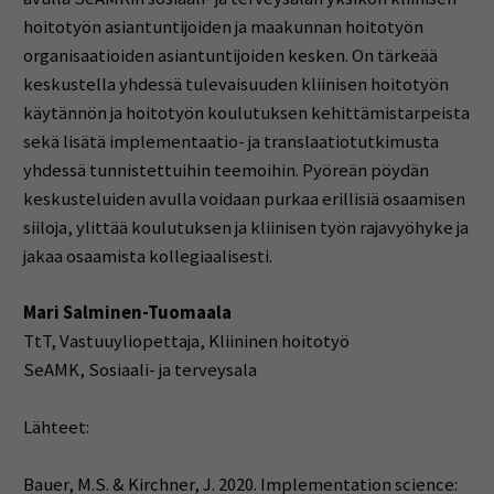
hoitotyön asiantuntijoiden ja maakunnan hoitotyön
organisaatioiden asiantuntijoiden kesken. On tärkeää
keskustella yhdessä tulevaisuuden kliinisen hoitotyön
käytännön ja hoitotyön koulutuksen kehittämistarpeista
sekä lisätä implementaatio- ja translaatiotutkimusta
yhdessä tunnistettuihin teemoihin. Pyöreän pöydän
keskusteluiden avulla voidaan purkaa erillisiä osaamisen
siiloja, ylittää koulutuksen ja kliinisen työn rajavyöhyke ja
jakaa osaamista kollegiaalisesti.
Mari Salminen-Tuomaala
TtT, Vastuuyliopettaja, Kliininen hoitotyö
SeAMK, Sosiaali- ja terveysala
Lähteet:
Bauer, M.S. & Kirchner, J. 2020. Implementation science: