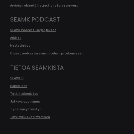
Arvioijan ohjeet | Instructions for reviewers
SEAMK PODCAST
SEAMK Podcast -sarjan jaksot
Arkisto
Mediatiedot
Ohjeet podcastin suunnitteluun ja tekemiseen
TIETOA SEAMKISTA
SEAMK.fi
Hakeminen
Tutkintokoulutus
Jatkuva oppiminen
Työelämäyhteistyö
Tutkimus ja kehittäminen