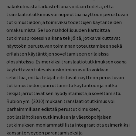
näkökulmasta tarkasteltuna voidaan todeta, että
translaatiotutkimus voi nopeuttaa näyttöön perustuvan
tutkimustiedon ja toimiviksi todettujen käytänteiden
omaksumista. Se luo mahdollisuuden kartoittaa
tutkimusprosessin aikana tekijöitä, jotka vaikuttavat
näyttöön perustuvan toiminnan toteuttamiseen sekä
erilaisten käytäntöjen soveltamiseen erilaisissa
olosuhteissa. Esimerkiksi translaatiotutkimuksen osana
käytettävän tulevaisuuskolmion avulla voidaan
selvittää, mitkä tekijät edistävät näyttöön perustuvan
tutkimustiedon juurruttamista käytäntöön ja mitkä
tekijät jarruttavat sen hyödyntämistä ja soveltamista.
Rubion ym. (2010) mukaan translaatiotutkimus voi
parhaimmillaan edistää perustutkimuksen,
potilaslähtöisen tutkimuksen ja väestöpohjaisen
tutkimuksen moniammatillista integraatiota esimerkiksi
kansanterveyden parantamiseksi ja