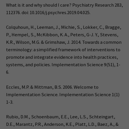
What is it and why should I care? Psychiatry Research 283,
112376. doi: 10.1016/j.psychres.2019.04.025.
Colquhoun, H., Leeman, J., Michie, S., Lokker, C., Bragge,
P., Hempel, S., McKibbon, K. A., Peters, G-J. Y., Stevens,
K.R., Wilson, M.G. & Grimshaw, J. 2014. Towards a common
terminology: a simplified framework of interventions to
promote and integrate evidence into health practices,
systems, and policies. Implementation Science 9(51), 1-
6.
Eccles, M.P. & Mittman, B.S. 2006. Welcome to
Implementation Science. Implementation Science 1(1)
1-3.
Rubio, D.M., Schoenbaum, E.E., Lee, L.S., Schteingart,
D.E., Marantz, P.R., Anderson, K.E., Platt, L.D., Baez, A., &