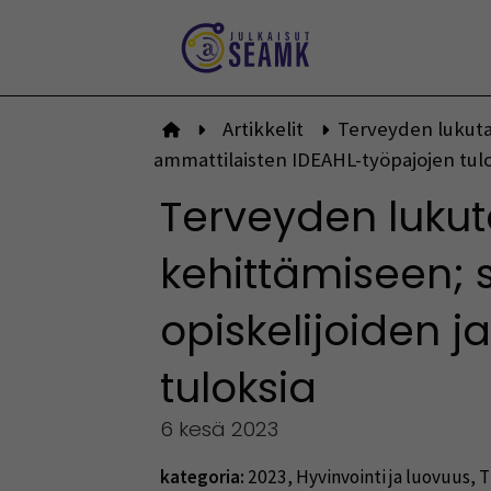
Siirry
sisältöön
Artikkelit
Terveyden lukutai
Etusivulle
ammattilaisten IDEAHL-työpajojen tul
Terveyden lukut
kehittämiseen; s
opiskelijoiden 
tuloksia
6 kesä 2023
kategoria:
2023
,
Hyvinvointi ja luovuus
,
T