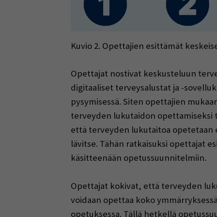
Kuvio 2. Opettajien esittämät keskeis
Opettajat nostivat keskusteluun tervey
digitaaliset terveysalustat ja -sovel
pysymisessä. Siten opettajien mukaan
terveyden lukutaidon opettamiseksi t
että terveyden lukutaitoa opetetaan e
lävitse. Tähän ratkaisuksi opettajat e
käsitteenään opetussuunnitelmiin.
Opettajat kokivat, että terveyden luk
voidaan opettaa koko ymmärryksessää
opetuksessa. Tällä hetkellä opetussuu