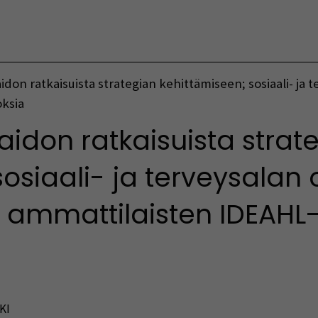
Vaihda kieltä
don ratkaisuista strategian kehittämiseen; sosiaali- ja t
oksia
aidon ratkaisuista strat
osiaali- ja terveysalan 
ja ammattilaisten IDEAHL
KI