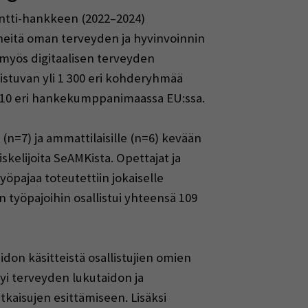
ntti-hankkeen (2022–2024)
lineitä oman terveyden ja hyvinvoinnin
myös digitaalisen terveyden
istuvan yli 1 300 eri kohderyhmää
isia 10 eri hankekumppanimaassa EU:ssa.
e (n=7) ja ammattilaisille (n=6) kevään
skelijoita SeAMKista. Opettajat ja
yöpajaa toteutettiin jokaiselle
 työpajoihin osallistui yhteensä 109
don käsitteistä osallistujien omien
yi terveyden lukutaidon ja
tkaisujen esittämiseen. Lisäksi