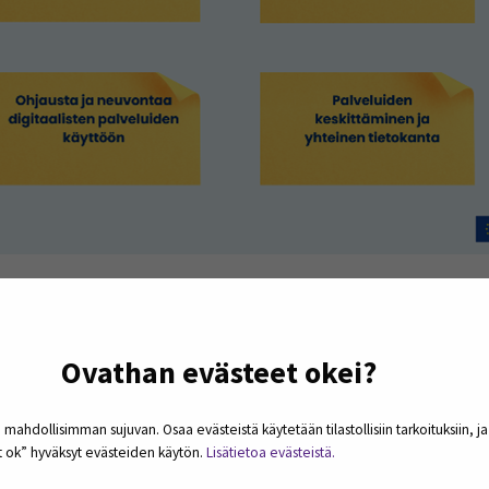
keiset terveyden lukutaidon ratkaisut.
en terveystiedon löytymiseksi tarvitaan terveystiedon l
Ovathan evästeet okei?
spalveluiden tiedottamisen ja tarjoamisen tulisikin opiskel
ainitsivat yhdeksi keskeiseksi terveyden lukutaidon haa
 mahdollisimman sujuvan. Osaa evästeistä käytetään tilastollisiin tarkoituksiin, j
 on vaikea löytää tietotulvasta. Tärkeänä opiskelijat näk
et ok” hyväksyt evästeiden käytön.
Lisätietoa evästeistä.
in, jotta he hakeutuvat julkisen ja luotettavan terveystied