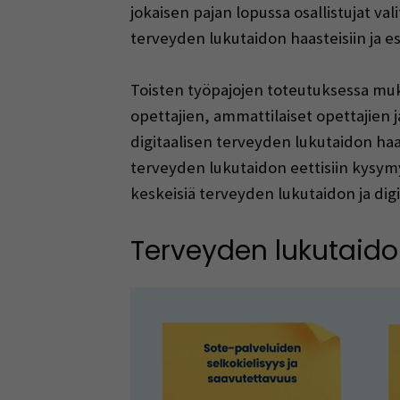
jokaisen pajan lopussa osallistujat vali
terveyden lukutaidon haasteisiin ja es
Toisten työpajojen toteutuksessa muk
opettajien, ammattilaiset opettajien 
digitaalisen terveyden lukutaidon haast
terveyden lukutaidon eettisiin kysymyk
keskeisiä terveyden lukutaidon ja dig
Terveyden lukutaidon