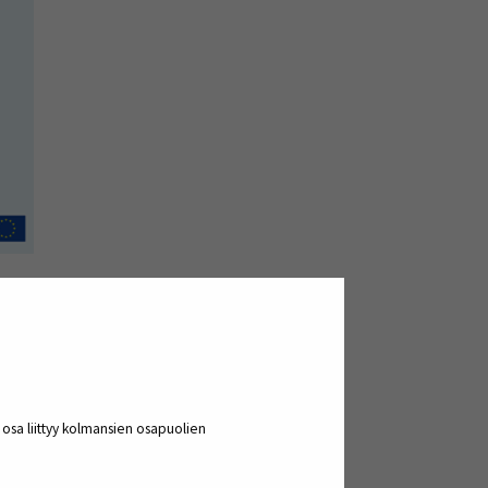
ukemisen, ymmärtämisen ja kriittisen
ijoiden mukaan olla selkokielistä ja
steeksi terveystiedon runsauden ja
a osa liittyy kolmansien osapuolien
ivätkin yleisesti luottamuksen luomisen
on äärelle. Toisena ratkaisuna