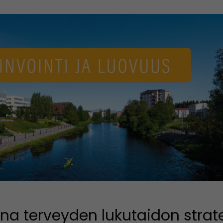
indow)
na terveyden lukutaidon strat