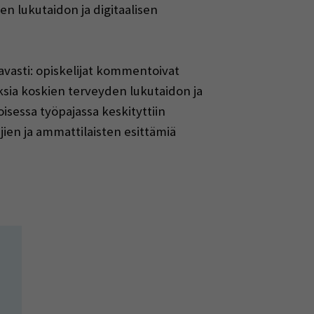
den lukutaidon ja digitaalisen
vasti: opiskelijat kommentoivat
ksia koskien terveyden lukutaidon ja
toisessa työpajassa keskityttiin
jien ja ammattilaisten esittämiä