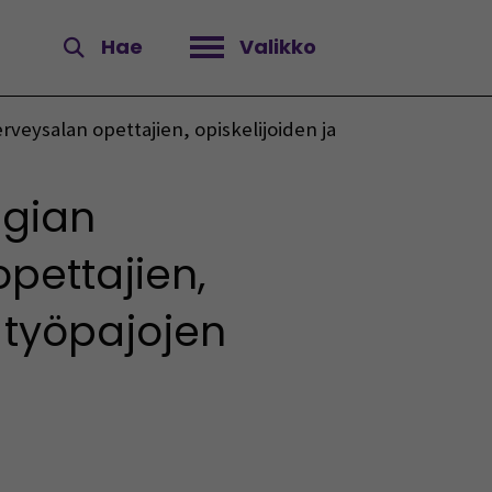
Hae
Valikko
Avaa valikko
erveysalan opettajien, opiskelijoiden ja
egian
opettajien,
-työpajojen