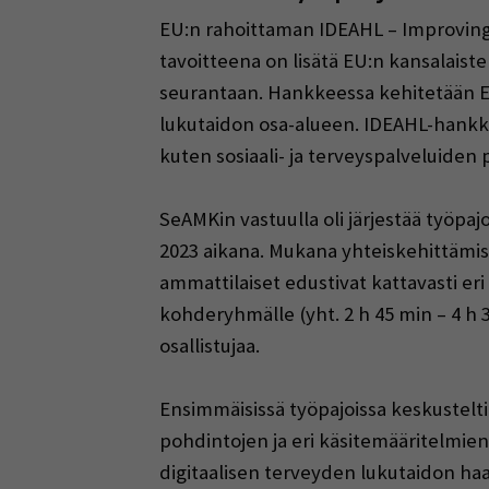
EU:n rahoittaman IDEAHL – Improving
tavoitteena on lisätä EU:n kansalaist
seurantaan. Hankkeessa kehitetään EU
lukutaidon osa-alueen. IDEAHL-hankke
kuten sosiaali- ja terveyspalveluiden p
SeAMKin vastuulla oli järjestää työpajoj
2023 aikana. Mukana yhteiskehittämises
ammattilaiset edustivat kattavasti eri
kohderyhmälle (yht. 2 h 45 min – 4 h 
osallistujaa.
Ensimmäisissä työpajoissa keskustelti
pohdintojen ja eri käsitemääritelmie
digitaalisen terveyden lukutaidon haas