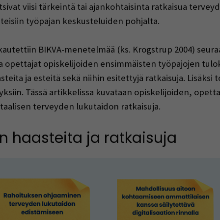
tsivat viisi tärkeintä tai ajankohtaisinta ratkaisua tervey
teisiin työpajan keskusteluiden pohjalta.
autettiin BIKVA-menetelmää (ks. Krogstrup 2004) seuraa
ja opettajat opiskelijoiden ensimmäisten työpajojen tulo
eita ja esteitä sekä niihin esitettyjä ratkaisuja. Lisäksi 
siin. Tässä artikkelissa kuvataan opiskelijoiden, opetta
itaalisen terveyden lukutaidon ratkaisuja.
 haasteita ja ratkaisuja