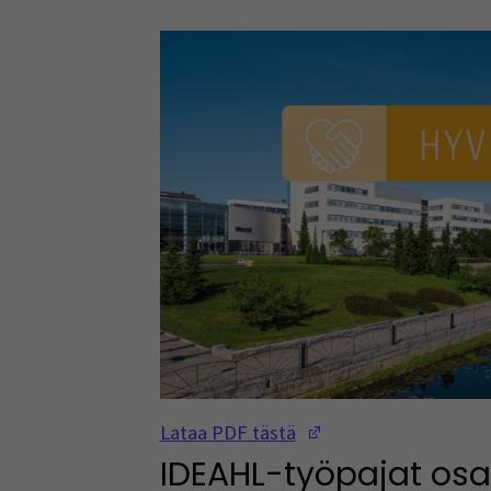
(Opens in a new w
Lataa PDF tästä
IDEAHL-työpajat osa