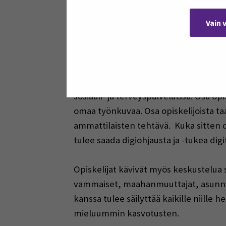
haasteeseen mainittiin palveluiden ja
tarvittavan terveyteen liittyvän luote
Vain 
Opiskelijat olivat huolissaan sosiaali- 
ehditä tehdä laadukkaasti. Opiskelij
olisi toimivin ratkaisu, jotta se tote
sosiaali- ja terveyspalveluissa. Osa o
omaa työnkuvaa. Osa opiskelijoista ta
ammattilaisten tehtävä. Kuka sitten di
tulee saada digiohjausta ja -tukea digi
Opiskelijat kävivät myös keskustelua s
vammaiset, maahanmuuttajat, asunnot
kanssa tulee säilyttää kaikille niille h
mieluummin kasvotusten.