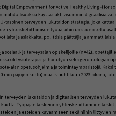
 Digital Empowerment for Active Healthy Living -Horiso
en mahdollisuuksia käyttää aktiivisemmin digitaalisia vä
-tasoinen terveyden lukutaidon strategia, joka kattaa 
en yhteiskehittämisen työpajoihin on suunniteltu osall
otilaita ja asiakkaita, poliittisia päättäjiä ja ammattila
a sosiaali- ja terveysalan opiskelijoille (n=42), opettajill
sä oli fysioterapia- ja hoitotyön sekä gerontologian opi
 sote-alan opetusohjelmia ja toimintaympäristöjä. Kaksi t
30 min pajojen kesto) maalis-huhtikuun 2023 aikana, joten
in terveyden lukutaidon ja digitaalisen terveyden lukutai
n kautta. Työpajan keskeinen yhteiskehittäminen keskitt
teiden ja esteiden kuvaamiseen sekä niihin liittyvien ra