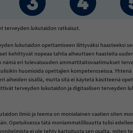
et terveyden lukutaidon ratkaisut.
den lukutaidon opettamiseen liittyväksi haasteeksi sen, 
lukset kehittyvät nopeaa tahtia aiheuttaen haasteita uu
 nämä eri tulevaisuuden ammattitaitovaatimukset tervey
ulisikin huomioida opettajien kompetensseissa. Yhtenä 
ri aiheiden sisällä, mutta sitä ei käytetä käsitteenä o
sittivät terveyden lukutaidon ja digitaalisen terveyden 
utaidon ilmiö ja teema on monialainen vaatien siten moni
n. Opetuksessa tätä moniammatillisuutta tulisi edellee
nnitelmista ei ole tehty kartoitusta sen osalta, miten t