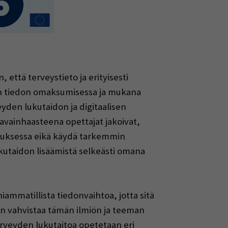
että terveystieto ja erityisesti
den tiedon omaksumisessa ja mukana
den lukutaidon ja digitaalisen
avainhaasteena opettajat jakoivat,
petuksessa eikä käydä tarkemmin
lukutaidon lisäämistä selkeästi omana
ammatillista tiedonvaihtoa, jotta sitä
n vahvistaa tämän ilmiön ja teeman
erveyden lukutaitoa opetetaan eri