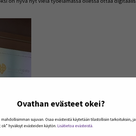
si on hyvä nyt vielä työelämässä ollessa ottaa digitaali
Ovathan evästeet okei?
 mahdollisimman sujuvan. Osaa evästeistä käytetään tilastollisiin tarkoituksiin, j
et ok” hyväksyt evästeiden käytön.
Lisätietoa evästeistä.