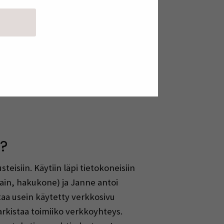
?
teisiin. Käytiin läpi tietokoneisiin
elain, hakukone) ja Janne antoi
aa usein käytetty verkkosivu
arkistaa toimiiko verkkoyhteys.