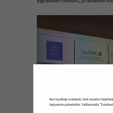
digitaalinen vanhuus, ja tämänkin vuok
Kun hyväksyt evästeet, teet sivuston käytöstä
tarjoamiin palveluihin. Valitsemalla ”Eväste