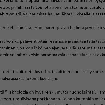
itse kertaheitolla oppia tai omaksua vaan parasta on pys
see ja mihin siitä voisi olla apua. Kehittämisen voi aloit
ehittymistä. Valitse mistä haluat lähteä liikkeelle ja aset
sen kehittämistä, esim. parempi ajan hallinta ja voisiko 
: voisiko palaverit pitää Teamsissä ja säästää tällä tavo
aminen: voisiko sähköinen ajanvarausjärjestelmä autta
minen: miten voisin parantaa asiakaspalvelua ja asiakku
 ja aseta tavoitteet! Jos esim. tavoitteena on lisätty s
mmaksi asiakaskokemukseksi jne.
että ”Teknologia on hyvä renki, mutta huono isäntä”. Tä
toon. Positiivisena porkkanana Tiainen kuitenkin muistu