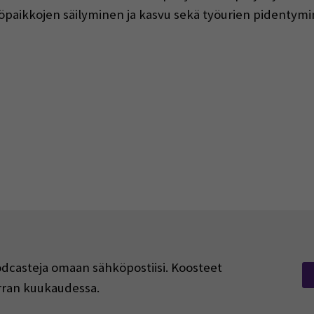
yöpaikkojen säilyminen ja kasvu sekä työurien pidentymi
podcasteja omaan sähköpostiisi. Koosteet
kerran kuukaudessa.