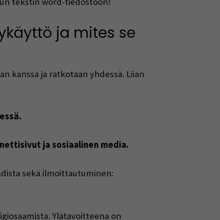
llun tekstin word-tiedostoon!
ykäyttö ja mites se
 kanssa ja ratkotaan yhdessä. Liian
sessä.
 nettisivut ja sosiaalinen media.
hdista sekä ilmoittautuminen:
giosaamista. Ylätavoitteena on