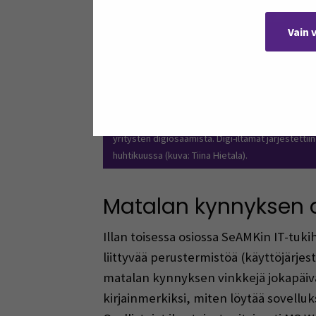
Vain 
ESR-rahoitteinen DIKO-hanke kehittää eteläpohja
yritysten digiosaamista. Digi-iltamat järjestettii
huhtikuussa (kuva: Tiina Hietala).
Matalan kynnyksen 
Illan toisessa osiossa SeAMKin IT-tukih
liittyvää perustermistöä (käyttöjärjes
matalan kynnyksen vinkkejä jokapäivä
kirjainmerkiksi, miten löytää sovellu