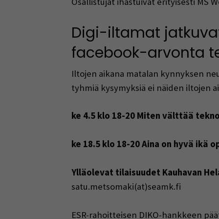
Osallistujat ihastuivat erityisesti MS
Digi-iltamat jatkuva
facebook-arvonta t
Iltojen aikana matalan kynnyksen ne
tyhmiä kysymyksiä ei näiden iltojen a
ke 4.5 klo 18-20 Miten välttää tekn
ke 18.5 klo 18-20 Aina on hyvä ikä op
Ylläolevat tilaisuudet Kauhavan He
satu.metsomaki(at)seamk.fi
ESR-rahoitteisen DIKO-hankkeen pääta