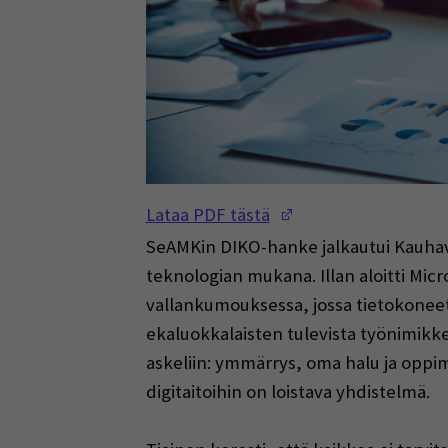
(Opens in a new w
Lataa PDF tästä
SeAMKin DIKO-hanke jalkautui Kauhavall
teknologian mukana. Illan aloitti Micr
vallankumouksessa, jossa tietokoneet
ekaluokkalaisten tulevista työnimikke
askeliin: ymmärrys, oma halu ja oppi
digitaitoihin on loistava yhdistelmä.