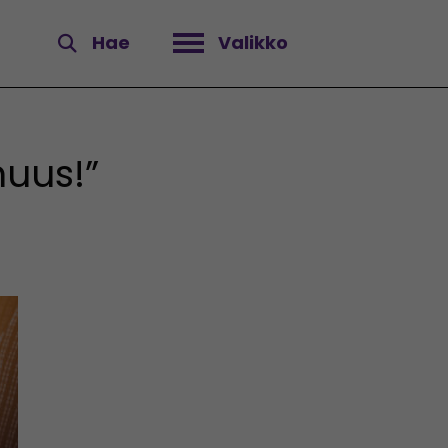
Hae
Valikko
Avaa valikko
huus!”