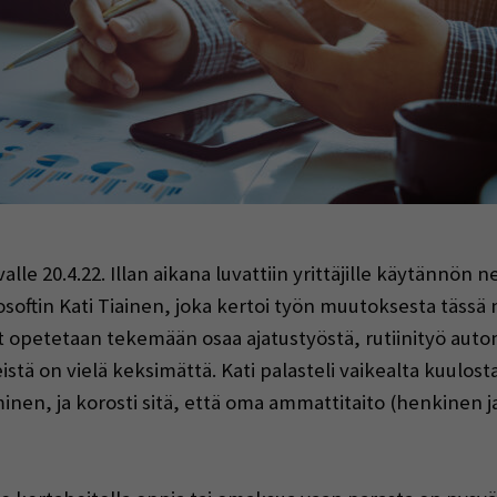
indow)
e 20.4.22. Illan aikana luvattiin yrittäjille käytännön 
osoftin Kati Tiainen, joka kertoi työn muutoksesta tässä 
 opetetaan tekemään osaa ajatustyöstä, rutiinityö auto
istä on vielä keksimättä. Kati palasteli vaikealta kuulo
minen, ja korosti sitä, että oma ammattitaito (henkine