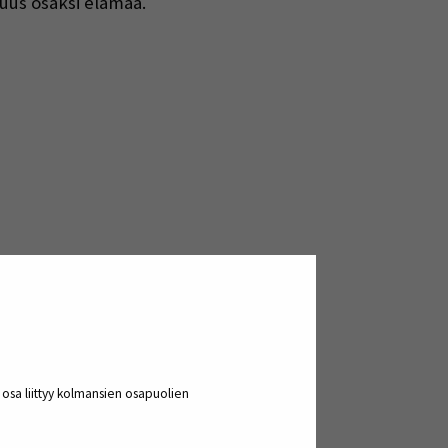
suus osaksi elämää.
a osa liittyy kolmansien osapuolien