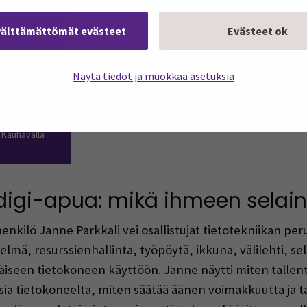
välttämättömät evästeet
Evästeet ok
Näytä tiedot ja muokkaa asetuksia
laisten pk-
n Kauhavalla
digi-apua: mikä ihmeen selain
enkilö Janne Parkkali vei osallistujat tietotekniikan perus
telmä, resurssienhallinta, työpöytä, ikkuna, välilehti, s
iseen tietokoneen käyttöön. Janne näytti miten tallent
ksia tietokoneelta, miten säätää äänen voimakkuutta ja t