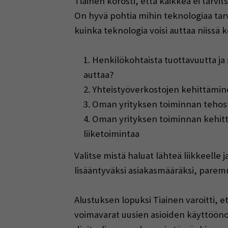
Tiainen korosti, että kaikkea ei tarv
On hyvä pohtia mihin teknologiaa tarvit
kuinka teknologia voisi auttaa niissä k
Henkilökohtaista tuottavuutta ja 
auttaa?
Yhteistyöverkostojen kehittäminen
Oman yrityksen toiminnan tehost
Oman yrityksen toiminnan kehittä
liiketoimintaa
Valitse mistä haluat lähteä liikkeelle
lisääntyväksi asiakasmääräksi, pare
Alustuksen lopuksi Tiainen varoitti, 
voimavarat uusien asioiden käyttöönot