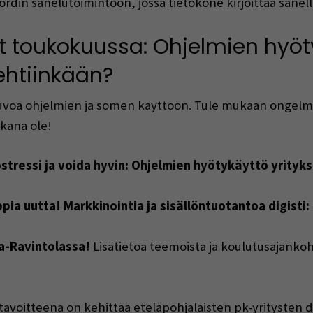
 Wordin sanelutoimintoon, jossa tietokone kirjoittaa sane
t toukokuussa: Ohjelmien hyöt
ehtiinkään?
uvoa ohjelmien ja somen käyttöön. Tule mukaan ongelman
ikana ole!
ostressi ja voida hyvin: Ohjelmien hyötykäyttö yrityk
pia uutta! Markkinointia ja sisällöntuotantoa digisti:
la-Ravintolassa!
Lisätietoa teemoista ja koulutusajanko
voitteena on kehittää eteläpohjalaisten pk-yritysten di