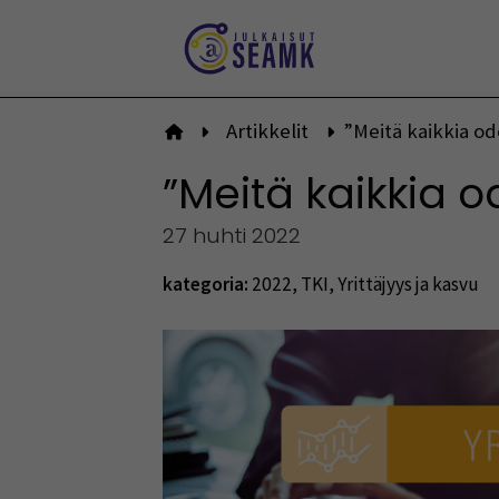
Siirry
sisältöön
Artikkelit
”Meitä kaikkia od
Etusivulle
”Meitä kaikkia o
27 huhti 2022
kategoria:
2022
,
TKI
,
Yrittäjyys ja kasvu