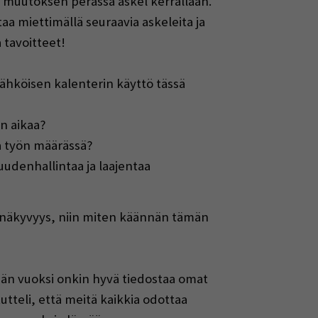
yä muutoksen perässä askel kerrallaan.
taa miettimällä seuraavia askeleita ja
a tavoitteet!
sähköisen kalenterin käyttö tässä
in aikaa?
a työn määrässä?
udenhallintaa ja laajentaa
ome-näkyvyys, niin miten käännän tämän
män vuoksi onkin hyvä tiedostaa omat
tteli, että meitä kaikkia odottaa