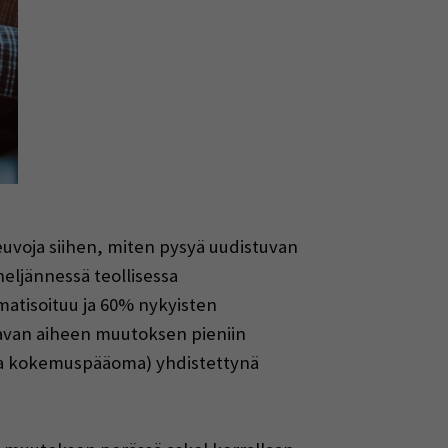
neuvoja siihen, miten pysyä uudistuvan
neljännessä teollisessa
matisoituu ja 60% nykyisten
stavan aiheen muutoksen pieniin
n ja kokemuspääoma) yhdistettynä