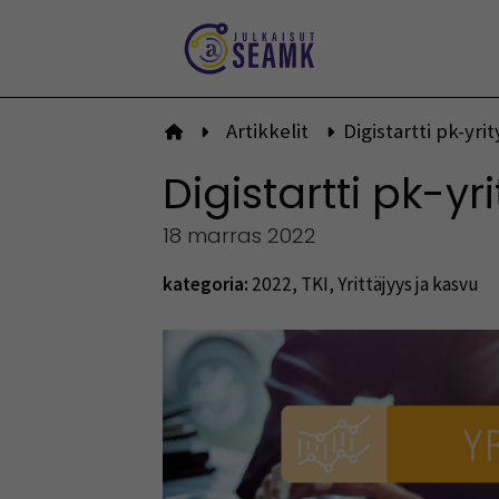
Siirry
sisältöön
Artikkelit
Digistartti pk-yri
Etusivulle
Digistartti pk-yr
18 marras 2022
kategoria:
2022
,
TKI
,
Yrittäjyys ja kasvu