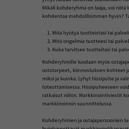
Mikäli kohderyhmä on laaja, voi niitä 
kohdentaa mahdollisimman hyvin? Tar
Mitä hyötyä tuotteistasi tai palvel
Mitä ongelmia tuotteesi tai palvel
Kuka tarvitsee tuotteitasi tai palv
Kohderyhmille luodaan myös ostajapers
ostotarpeet, kiinnostuksen kohteet ja 
miksi ja kuinka. Lyhyt hissipuhe ja val
toteuttamisessa. Hissipuheeseen void
ratkaisut niihin. Markkinointiviestit 
markkinoinnin suunnittelussa.
Kohderyhmien ja ostajapersoonien luom
hyödynnettävät markkinointikanavat, 