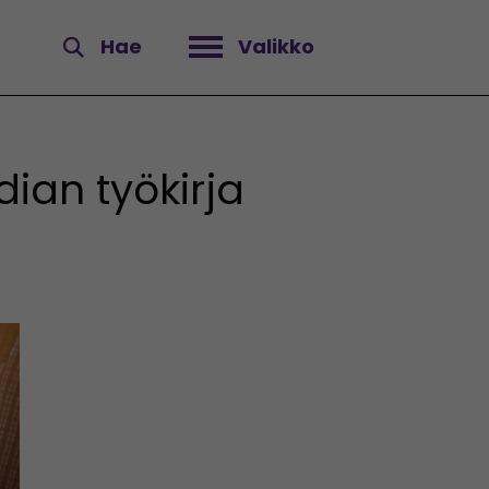
Hae
Valikko
Avaa valikko
dian työkirja