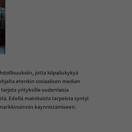
hdollisuuksiin, jotta kilpailukykyä
pohjalta etenkin sosiaalisen median
rjota yrityksille uudenlaisia
tä. Edellä mainituista tarpeista syntyi
en markkinoinnin käynnistämiseen.