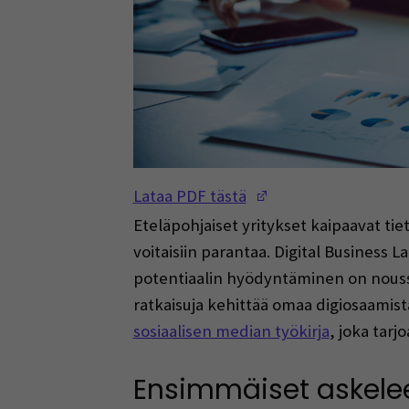
(Opens in a new w
Lataa PDF tästä
Eteläpohjaiset yritykset kaipaavat tiet
voitaisiin parantaa. Digital Business
potentiaalin hyödyntäminen on noussu
ratkaisuja kehittää omaa digiosaamista 
sosiaalisen median työkirja
, joka tar
Ensimmäiset askele