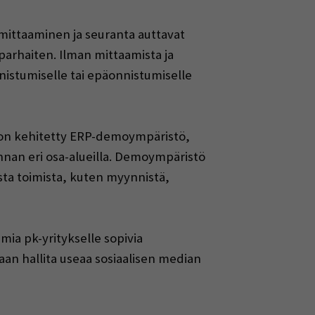
 mittaaminen ja seuranta auttavat
parhaiten. Ilman mittaamista ja
nistumiselle tai epäonnistumiselle
sa on kehitetty ERP-demoympäristö,
innan eri osa-alueilla. Demoympäristö
ista toimista, kuten myynnistä,
amia pk-yritykselle sopivia
daan hallita useaa sosiaalisen median