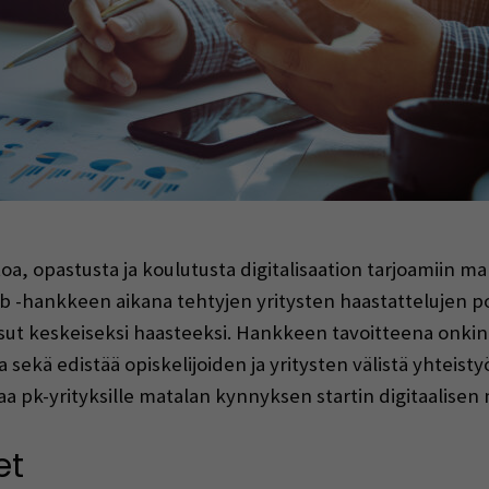
indow)
oa, opastusta ja koulutusta digitalisaation tarjoamiin ma
 Lab -hankkeen aikana tehtyjen yritysten haastattelujen 
t keskeiseksi haasteeksi. Hankkeen tavoitteena onkin ta
sekä edistää opiskelijoiden ja yritysten välistä yhteistyö
joaa pk-yrityksille matalan kynnyksen startin digitaalis
et