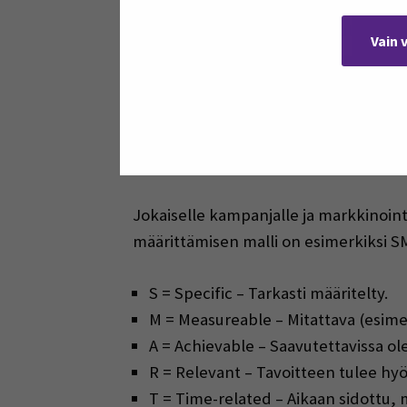
Hakukoneoptimointi voidaan aloittaa a
verkkosivustosi näkyy hakutuloksissa. 
Vain 
URL-osoitteissa. Yritysten tulisi pitä
avainsanoja kilpailijat käyttävät ja o
hakukonemainonta (maksetut tulokse
sijaan, että yritys valitsisi vain toise
Kun erilaiset kampanjat tuottavat yrit
Jokaiselle kampanjalle ja markkinointi
määrittämisen malli on esimerkiksi S
S = Specific – Tarkasti määritelty.
M = Measureable – Mitattava (esimer
A = Achievable – Saavutettavissa ole
R = Relevant – Tavoitteen tulee hyö
T = Time-related – Aikaan sidottu, m