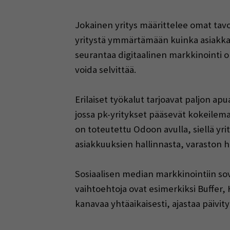
Jokainen yritys määrittelee omat tavo
yritystä ymmärtämään kuinka asiakkaat
seurantaa digitaalinen markkinointi 
voida selvittää.
Erilaiset työkalut tarjoavat paljon a
jossa pk-yritykset pääsevät kokeilema
on toteutettu Odoon avulla, siellä yri
asiakkuuksien hallinnasta, varaston h
Sosiaalisen median markkinointiin sovel
vaihtoehtoja ovat esimerkiksi Buffer, 
kanavaa yhtäaikaisesti, ajastaa päivity