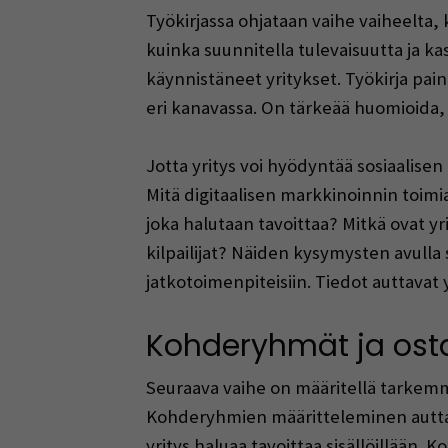
Työkirjassa ohjataan vaihe vaiheelta,
kuinka suunnitella tulevaisuutta ja ka
käynnistäneet yritykset. Työkirja pa
eri kanavassa. On tärkeää huomioida, 
Jotta yritys voi hyödyntää sosiaalise
Mitä digitaalisen markkinoinnin toim
joka halutaan tavoittaa? Mitkä ovat y
kilpailijat? Näiden kysymysten avull
jatkotoimenpiteisiin. Tiedot auttavat 
Kohderyhmät ja ost
Seuraava vaihe on määritellä tarkemm
Kohderyhmien määritteleminen auttaa
yritys haluaa tavoittaa sisällöillään. K