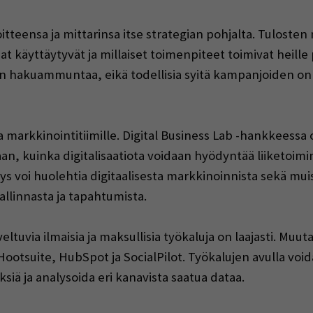
itteensa ja mittarinsa itse strategian pohjalta. Tulosten
 käyttäytyvät ja millaiset toimenpiteet toimivat heille 
on hakuammuntaa, eikä todellisia syitä kampanjoiden on
pua markkinointitiimille. Digital Business Lab -hankkees
an, kuinka digitalisaatiota voidaan hyödyntää liiketoim
tys voi huolehtia digitaalisesta markkinoinnista sekä mu
allinnasta ja tapahtumista.
tuvia ilmaisia ja maksullisia työkaluja on laajasti. Muut
Hootsuite, HubSpot ja SocialPilot. Työkalujen avulla voi
ksiä ja analysoida eri kanavista saatua dataa.