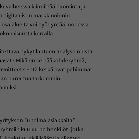
lkuvaiheessa kiinnittää huomiota ja
jo digitaalisen markkinoinnin
a osa-alueita voi hyödyntää monessa
okonaisuutta kerralla.
itettava nykytilanteen analysoinnista.
kanavat? Mikä on se pääkohderyhmä,
 tavoitteet? Entä ketkä ovat pahimmat
idaan pureutua tarkemmin
a miksi.
yrityksen ”unelma-asiakkaita”.
yhmiin kuuluu ne henkilöt, jotka
koulutus, siviilisääty ja elintaso.