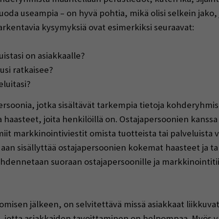
luoda useampia – on hyvä pohtia, mikä olisi selkein jako,
kentavia kysymyksiä ovat esimerkiksi seuraavat:
uistasi on asiakkaalle?
usi ratkaisee?
eluitasi?
oonia, jotka sisältävät tarkempia tietoja kohderyhmistä
haasteet, joita henkilöillä on. Ostajapersoonien kanssa 
miit markkinointiviestit omista tuotteista tai palveluista
aan sisällyttää ostajapersoonien kokemat haasteet ja ta
kohdennetaan suoraan ostajapersoonille ja markkinointitii
isen jälkeen, on selvitettävä missä asiakkaat liikkuvat.
jotta asiakkaiden tavoittaminen on helpompaa. Myös val