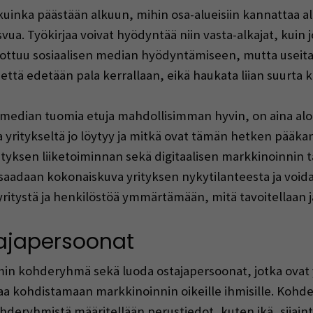
 kuinka päästään alkuun, mihin osa-alueisiin kannattaa a
svua. Työkirjaa voivat hyödyntää niin vasta-alkajat, kuin 
inottuu sosiaalisen median hyödyntämiseen, mutta useit
että edetään pala kerrallaan, eikä haukata liian suurta k
n median tuomia etuja mahdollisimman hyvin, on aina alo
ia yritykseltä jo löytyy ja mitkä ovat tämän hetken pää
rityksen liiketoiminnan sekä digitaalisen markkinoinnin
a saadaan kokonaiskuva yrityksen nykytilanteesta ja vo
yritystä ja henkilöstöä ymmärtämään, mitä tavoitellaan j
ajapersoonat
in kohderyhmä sekä luoda ostajapersoonat, jotka ovat 
 kohdistamaan markkinoinnin oikeille ihmisille. Kohder
ohderyhmistä määritellään perustiedot, kuten ikä, sijainti, 