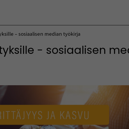
Vaihda kieltä
tyksille – sosiaalisen median työkirja
ityksille - sosiaalisen me