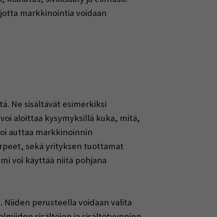
 jotta markkinointia voidaan
. Ne sisältävät esimerkiksi
voi aloittaa kysymyksillä kuka, mitä,
 voi auttaa markkinoinnin
rpeet, sekä yrityksen tuottamat
mi voi käyttää niitä pohjana
 Niiden perusteella voidaan valita
miiden sisältöjen ja sisältötyyppien