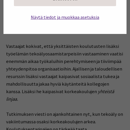
muutoksena, jossa työntekijät reagoivat muuttuneeseen
toimintaympäristöön. Viestinnän opettajat kaipasivatkin
korkeakouluilta enemmän tukea ja resursseja tekoälyn
Näytä tiedot ja muokkaa asetuksia
käyttöönottoon, ja he näkivät ohjauksen ja tuen
tarjoamisen olevan nimenomaan organisaation vastuulla.
Vastaajat kokivat, että yksittäisten koulutusten lisäksi
työelämän tekoälyosaamistarpeisiin vastaaminen vaatisi
enemmän aikaa työkaluihin perehtymiseen ja tiiviimpää
yhteydenpitoa organisaatioihin. Ajallisen ja taloudellisen
resurssin lisäksi vastaajat kaipasivat sosiaalista tukea ja
mahdollisuutta jakaa hyviä käytänteitä kollegojen
kanssa. Lisäksi he kaipasivat korkeakoulujen
yhteistä
linjaa.
Tutkimuksen viesti on ajankohtainen nyt, kun tekoäly on
vakiintumassa osaksi korkeakoulujen arkea.
Koulutuksentarjoajien on tärkeää taata