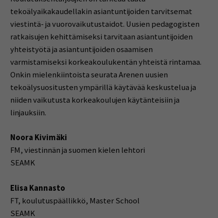
tekoälyaikakaudellakin asiantuntijoiden tarvitsemat
viestintä- ja vuorovaikutustaidot. Uusien pedagogisten
ratkaisujen kehittämiseksi tarvitaan asiantuntijoiden
yhteistyötä ja asiantuntijoiden osaamisen
varmistamiseksi korkeakoulukentän yhteistä rintamaa.
Onkin mielenkiintoista seurata Arenen uusien
tekoälysuositusten ympärillä käytävää keskustelua ja
niiden vaikutusta korkeakoulujen käytänteisiin ja
linjauksiin.
Noora Kivimäki
FM, viestinnän ja suomen kielen lehtori
SEAMK
Elisa Kannasto
FT, koulutuspäällikkö, Master School
SEAMK