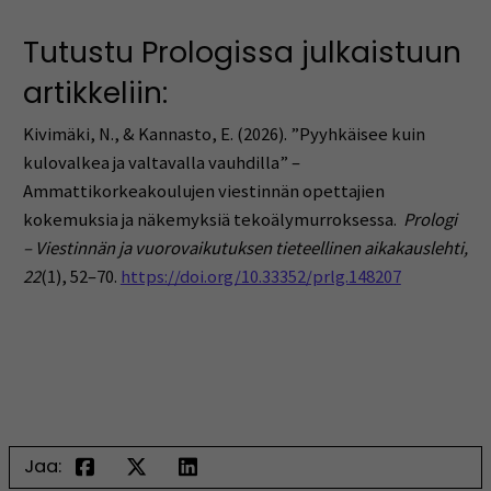
Tutustu Prologissa julkaistuun
artikkeliin:
Kivimäki, N., & Kannasto, E. (2026). ”Pyyhkäisee kuin
kulovalkea ja valtavalla vauhdilla” –
Ammattikorkeakoulujen viestinnän opettajien
kokemuksia ja näkemyksiä tekoälymurroksessa.
Prologi
– Viestinnän ja vuorovaikutuksen tieteellinen aikakauslehti,
22
(1), 52–70.
https://doi.org/10.33352/prlg.148207
Jaa: