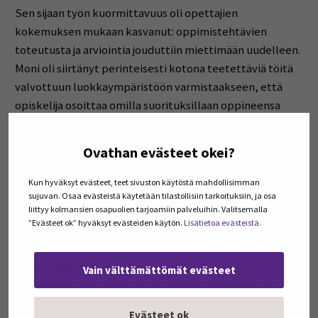
Sen sijaan työn kuormittavuus oli opettajien
kokemuksen mukaan kasvanut: oppimistehtävien
toteutusta ja arviointia jouduttiin miettimään uudelleen.
Moni oli siirtänyt perinteisesti kotona teetettäviä töitä
valvottuun luokkaympäristöön varmistaakseen, että
opiskelija osoittaa omilla suorituksillaan oppineensa
sen, mitä opintojaksolla tavoitellaan. Kuormitusta lisäsi
myös tarve opetella uutta ja huomioida työelämän
Ovathan evästeet okei?
uudenlaiset tarpeet. Työhyvinvointia heikensivät
opettajien kokemuksen mukaan lisääntyneet
Kun hyväksyt evästeet, teet sivuston käytöstä mahdollisimman
sujuvan. Osaa evästeistä käytetään tilastollisiin tarkoituksiin, ja osa
vilppitapaukset ja epävarmuus omasta osaamisesta.
liittyy kolmansien osapuolien tarjoamiin palveluihin. Valitsemalla
”Evästeet ok” hyväksyt evästeiden käytön.
Lisätietoa evästeistä.
Yhteisen linjan kaipuu
Tutkimuksen perusteella tekoälyn viestinnän
Vain välttämättömät evästeet
opetukseen aiheuttamat muutokset näyttäytyivät
jossain määrin kaoottisena, alhaalta ylöspäin etenevänä
Evästeet ok