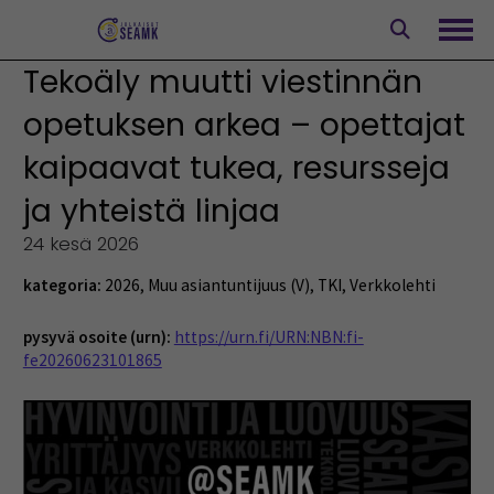
Siirry
sisältöön
Avaa
Tekoäly muutti viestinnän
opetuksen arkea – opettajat
kaipaavat tukea, resursseja
ja yhteistä linjaa
24 kesä 2026
kategoria:
2026
,
Muu asiantuntijuus (V)
,
TKI
,
Verkkolehti
pysyvä osoite (urn):
https://urn.fi/URN:NBN:fi-
fe20260623101865