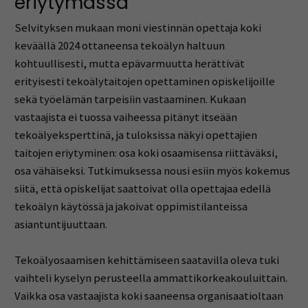
eriytymässä
Selvityksen mukaan moni viestinnän opettaja koki
keväällä 2024 ottaneensa tekoälyn haltuun
kohtuullisesti, mutta epävarmuutta herättivät
erityisesti tekoälytaitojen opettaminen opiskelijoille
sekä työelämän tarpeisiin vastaaminen. Kukaan
vastaajista ei tuossa vaiheessa pitänyt itseään
tekoälyeksperttinä, ja tuloksissa näkyi opettajien
taitojen eriytyminen: osa koki osaamisensa riittäväksi,
osa vähäiseksi. Tutkimuksessa nousi esiin myös kokemus
siitä, että opiskelijat saattoivat olla opettajaa edellä
tekoälyn käytössä ja jakoivat oppimistilanteissa
asiantuntijuuttaan.
Tekoälyosaamisen kehittämiseen saatavilla oleva tuki
vaihteli kyselyn perusteella ammattikorkeakouluittain.
Vaikka osa vastaajista koki saaneensa organisaatioltaan