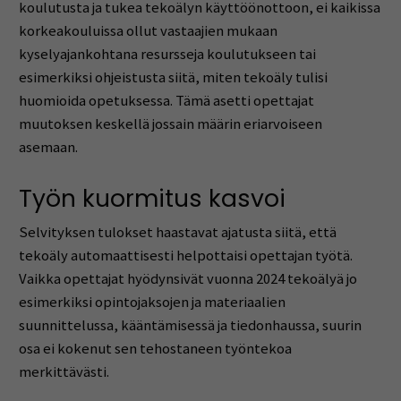
koulutusta ja tukea tekoälyn käyttöönottoon, ei kaikissa
korkeakouluissa ollut vastaajien mukaan
kyselyajankohtana resursseja koulutukseen tai
esimerkiksi ohjeistusta siitä, miten tekoäly tulisi
huomioida opetuksessa. Tämä asetti opettajat
muutoksen keskellä jossain määrin eriarvoiseen
asemaan.
Työn kuormitus kasvoi
Selvityksen tulokset haastavat ajatusta siitä, että
tekoäly automaattisesti helpottaisi opettajan työtä.
Vaikka opettajat hyödynsivät vuonna 2024 tekoälyä jo
esimerkiksi opintojaksojen ja materiaalien
suunnittelussa, kääntämisessä ja tiedonhaussa, suurin
osa ei kokenut sen tehostaneen työntekoa
merkittävästi.