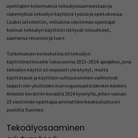
opettajien kokemuksia tekoälyosaamisestaan ja
näkemyksiä tekoälyn käytöstä työssä ja opetuksessa.
Lisäksi selvitettiin, millaisina viestinnän opettajat
kokivat tekoälyn käyttöön liittyvät olosuhteet,
saamansa resurssin ja tuen.
Tutkimuksen kontekstina oli tekoälyn
käyttöönottovaihe lukuvuonna 2023–2024: ajanjakso, jona
tekoälyn käyttö oli nopeasti yleistynyt, mutta
käyttötavat ja käyttöön suhtautuminen vaihtelivat
laajasti niin yksilöiden kuin organisaatioidenkin kesken.
Aineisto kerättiin keväällä 2024 kyselyllä, johon vastasi
23 viestinnän opettajaa ammattikorkeakouluista eri
puolilta Suomea.
Tekoälyosaaminen