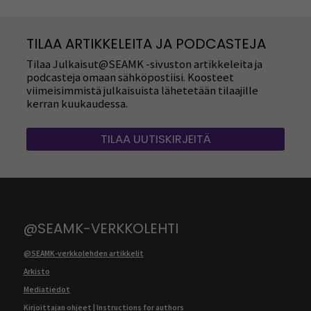
TILAA ARTIKKELEITA JA PODCASTEJA
Tilaa Julkaisut@SEAMK -sivuston artikkeleita ja
podcasteja omaan sähköpostiisi. Koosteet
viimeisimmistä julkaisuista lähetetään tilaajille
kerran kuukaudessa.
TILAA UUTISKIRJEITÄ
@SEAMK-VERKKOLEHTI
@SEAMK-verkkolehden artikkelit
Arkisto
Mediatiedot
Kirjoittajan ohjeet | Instructions for authors