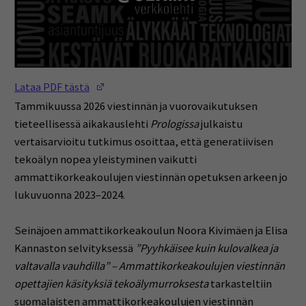
(Opens in a new window)
Lataa PDF tästä
Tammikuussa 2026 viestinnän ja vuorovaikutuksen
tieteellisessä aikakauslehti
Prologissa
julkaistu
vertaisarvioitu tutkimus osoittaa, että generatiivisen
tekoälyn nopea yleistyminen vaikutti
ammattikorkeakoulujen viestinnän opetuksen arkeen jo
lukuvuonna 2023–2024.
Seinäjoen ammattikorkeakoulun Noora Kivimäen ja Elisa
Kannaston selvityksessä
”Pyyhkäisee kuin kulovalkea ja
valtavalla vauhdilla” – Ammattikorkeakoulujen viestinnän
opettajien käsityksiä tekoälymurroksesta
tarkasteltiin
suomalaisten ammattikorkeakoulujen viestinnän