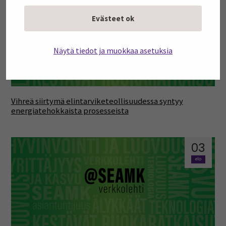
elo
Evästeet ok
Näytä tiedot ja muokkaa asetuksia
Vihreä siirtymä elintarviketeollisuudessa syntyy
energiatehokkaista prosesseista
03
elo