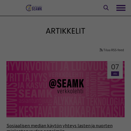
Siirry
sisältöön
Avaa
ARTIKKELIT
Tilaa RSS-feed
07
elo
Sosiaalisen median käytön yhteys lasten ja nuorten