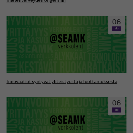
mielenterveyden ongelmiin
06
elo
Innovaatiot syntyvät yhteistyöstä ja luottamuksesta
06
elo