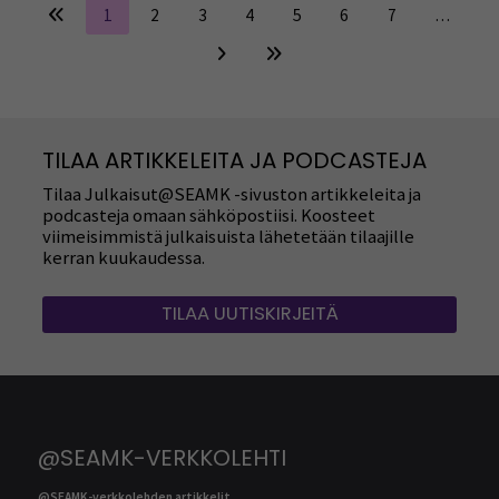
1
2
3
4
5
6
7
…
TILAA ARTIKKELEITA JA PODCASTEJA
Tilaa Julkaisut@SEAMK -sivuston artikkeleita ja
podcasteja omaan sähköpostiisi. Koosteet
viimeisimmistä julkaisuista lähetetään tilaajille
kerran kuukaudessa.
TILAA UUTISKIRJEITÄ
@SEAMK-VERKKOLEHTI
@SEAMK-verkkolehden artikkelit