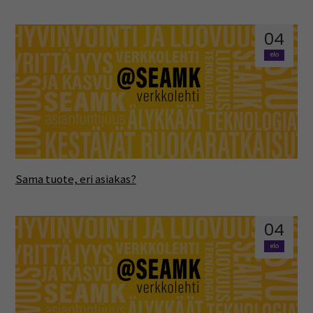
04
elo
Sama tuote, eri asiakas?
04
elo