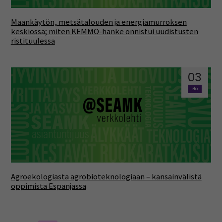
Maankäytön, metsätalouden ja energiamurroksen
keskiössä; miten KEMMO-hanke onnistui uudistusten
ristituulessa
03
elo
Agroekologiasta agrobioteknologiaan – kansainvälistä
oppimista Espanjassa