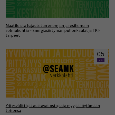
Maatiloista hajautetun energian ja resilienssin
solmukohtia – Energiasiirtymän pullonkaulat ja TKI-
tarpeet
05
elo
Yritysvälittäjät auttavat ostajaa ja myyjää löytämään
toisensa