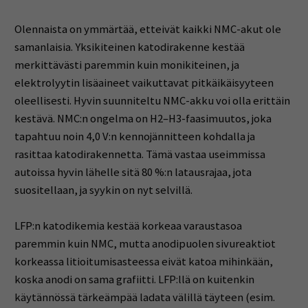
Olennaista on ymmärtää, etteivät kaikki NMC-akut ole
samanlaisia. Yksikiteinen katodirakenne kestää
merkittävästi paremmin kuin monikiteinen, ja
elektrolyytin lisäaineet vaikuttavat pitkäikäisyyteen
oleellisesti. Hyvin suunniteltu NMC-akku voi olla erittäin
kestävä. NMC:n ongelma on H2–H3-faasimuutos, joka
tapahtuu noin 4,0 V:n kennojännitteen kohdalla ja
rasittaa katodirakennetta. Tämä vastaa useimmissa
autoissa hyvin lähelle sitä 80 %:n latausrajaa, jota
suositellaan, ja syykin on nyt selvillä.
LFP:n katodikemia kestää korkeaa varaustasoa
paremmin kuin NMC, mutta anodipuolen sivureaktiot
korkeassa litioitumisasteessa eivät katoa mihinkään,
koska anodi on sama grafiitti. LFP:llä on kuitenkin
käytännössä tärkeämpää ladata välillä täyteen (esim.