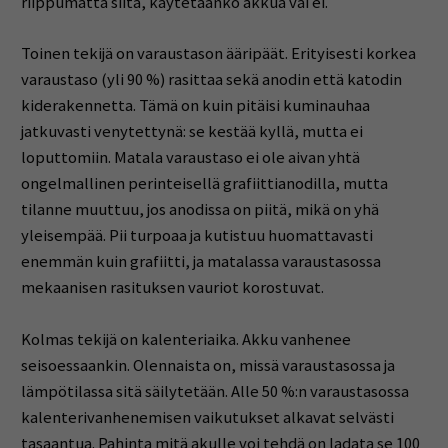
riippumatta siitä, käytetäänkö akkua vai ei.
Toinen tekijä on varaustason ääripäät. Erityisesti korkea
varaustaso (yli 90 %) rasittaa sekä anodin että katodin
kiderakennetta. Tämä on kuin pitäisi kuminauhaa
jatkuvasti venytettynä: se kestää kyllä, mutta ei
loputtomiin. Matala varaustaso ei ole aivan yhtä
ongelmallinen perinteisellä grafiittianodilla, mutta
tilanne muuttuu, jos anodissa on piitä, mikä on yhä
yleisempää. Pii turpoaa ja kutistuu huomattavasti
enemmän kuin grafiitti, ja matalassa varaustasossa
mekaanisen rasituksen vauriot korostuvat.
Kolmas tekijä on kalenteriaika. Akku vanhenee
seisoessaankin. Olennaista on, missä varaustasossa ja
lämpötilassa sitä säilytetään. Alle 50 %:n varaustasossa
kalenterivanhenemisen vaikutukset alkavat selvästi
tasaantua. Pahinta mitä akulle voi tehdä on ladata se 100