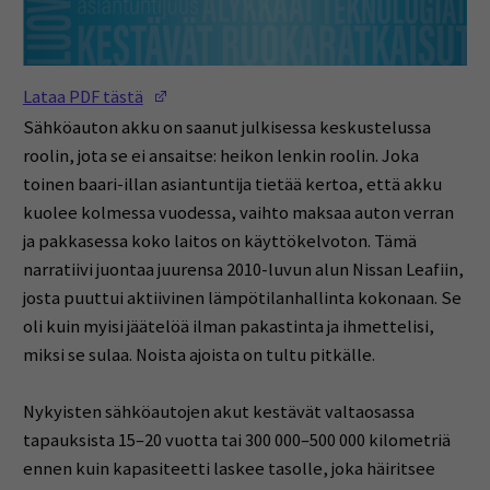
(Opens in a new window)
Lataa PDF tästä
Sähköauton akku on saanut julkisessa keskustelussa
roolin, jota se ei ansaitse: heikon lenkin roolin. Joka
toinen baari-illan asiantuntija tietää kertoa, että akku
kuolee kolmessa vuodessa, vaihto maksaa auton verran
ja pakkasessa koko laitos on käyttökelvoton. Tämä
narratiivi juontaa juurensa 2010-luvun alun Nissan Leafiin,
josta puuttui aktiivinen lämpötilanhallinta kokonaan. Se
oli kuin myisi jäätelöä ilman pakastinta ja ihmettelisi,
miksi se sulaa. Noista ajoista on tultu pitkälle.
Nykyisten sähköautojen akut kestävät valtaosassa
tapauksista 15–20 vuotta tai 300 000–500 000 kilometriä
ennen kuin kapasiteetti laskee tasolle, joka häiritsee