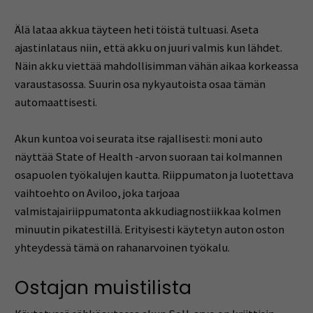
Älä lataa akkua täyteen heti töistä tultuasi. Aseta
ajastinlataus niin, että akku on juuri valmis kun lähdet.
Näin akku viettää mahdollisimman vähän aikaa korkeassa
varaustasossa. Suurin osa nykyautoista osaa tämän
automaattisesti.
Akun kuntoa voi seurata itse rajallisesti: moni auto
näyttää State of Health -arvon suoraan tai kolmannen
osapuolen työkalujen kautta. Riippumaton ja luotettava
vaihtoehto on Aviloo, joka tarjoaa
valmistajairiippumatonta akkudiagnostiikkaa kolmen
minuutin pikatestillä. Erityisesti käytetyn auton oston
yhteydessä tämä on rahanarvoinen työkalu.
Ostajan muistilista