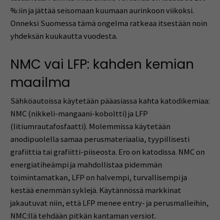
%:iin ja jättää seisomaan kuumaan aurinkoon viikoksi.
Onneksi Suomessa tämä ongelma ratkeaa itsestään noin
yhdeksän kuukautta vuodesta.
NMC vai LFP: kahden kemian
maailma
Sähköautoissa käytetään pääasiassa kahta katodikemiaa:
NMC (nikkeli-mangaani-koboltti) ja LFP
(litiumrautafosfaatti). Molemmissa käytetään
anodipuolella samaa perusmateriaalia, tyypillisesti
grafiittia tai grafiitti-piiseosta. Ero on katodissa. NMC on
energiatiheämpi ja mahdollistaa pidemmän
toimintamatkan, LFP on halvempi, turvallisempi ja
kestää enemmän syklejä. Käytännössä markkinat
jakautuvat niin, että LFP menee entry- ja perusmalleihin,
NMC:llä tehdään pitkän kantaman versiot.