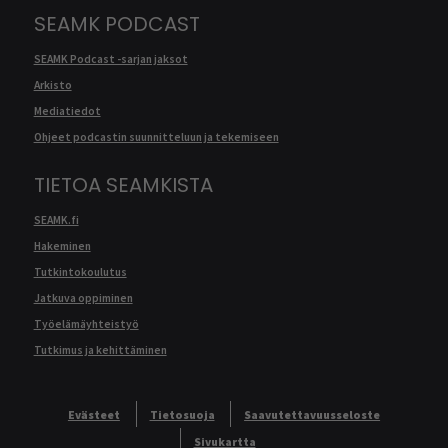
SEAMK PODCAST
SEAMK Podcast -sarjan jaksot
Arkisto
Mediatiedot
Ohjeet podcastin suunnitteluun ja tekemiseen
TIETOA SEAMKISTA
SEAMK.fi
Hakeminen
Tutkintokoulutus
Jatkuva oppiminen
Työelämäyhteistyö
Tutkimus ja kehittäminen
Evästeet
Tietosuoja
Saavutettavuusseloste
Sivukartta