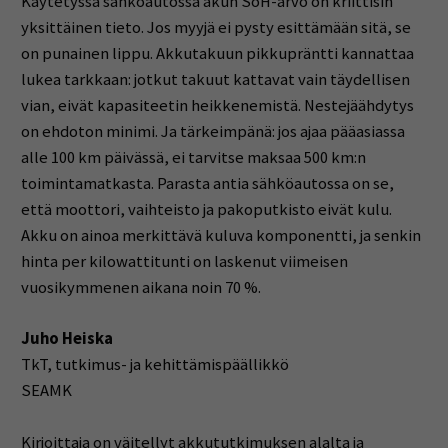
Käytetyssä sähköautossa akun SoH-arvo on kriittisin
yksittäinen tieto. Jos myyjä ei pysty esittämään sitä, se
on punainen lippu. Akkutakuun pikkupräntti kannattaa
lukea tarkkaan: jotkut takuut kattavat vain täydellisen
vian, eivät kapasiteetin heikkenemistä. Nestejäähdytys
on ehdoton minimi. Ja tärkeimpänä: jos ajaa pääasiassa
alle 100 km päivässä, ei tarvitse maksaa 500 km:n
toimintamatkasta. Parasta antia sähköautossa on se,
että moottori, vaihteisto ja pakoputkisto eivät kulu.
Akku on ainoa merkittävä kuluva komponentti, ja senkin
hinta per kilowattitunti on laskenut viimeisen
vuosikymmenen aikana noin 70 %.
Juho Heiska
TkT, tutkimus- ja kehittämispäällikkö
SEAMK
Kirjoittaja on väitellyt akkututkimuksen alalta ja