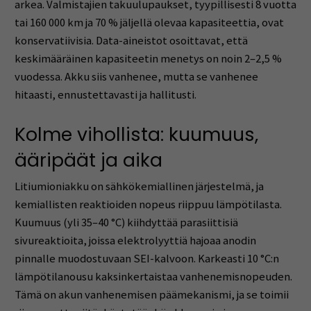
arkea. Valmistajien takuulupaukset, tyypillisesti 8 vuotta
tai 160 000 km ja 70 % jäljellä olevaa kapasiteettia, ovat
konservatiivisia. Data-aineistot osoittavat, että
keskimääräinen kapasiteetin menetys on noin 2–2,5 %
vuodessa. Akku siis vanhenee, mutta se vanhenee
hitaasti, ennustettavasti ja hallitusti.
Kolme vihollista: kuumuus,
ääripäät ja aika
Litiumioniakku on sähkökemiallinen järjestelmä, ja
kemiallisten reaktioiden nopeus riippuu lämpötilasta.
Kuumuus (yli 35–40 °C) kiihdyttää parasiittisiä
sivureaktioita, joissa elektrolyyttiä hajoaa anodin
pinnalle muodostuvaan SEI-kalvoon. Karkeasti 10 °C:n
lämpötilanousu kaksinkertaistaa vanhenemisnopeuden.
Tämä on akun vanhenemisen päämekanismi, ja se toimii