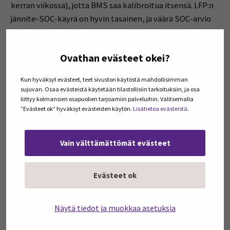
kerran viikossa), jotta BMS saa kalibroitua itsensä. LFP:n
jännite-SOC-käyrä on hyvin tasainen, ja väärä SOC-arvio
on paitsi käytännön ärsäke myös turvallisuusriski.
Ovathan evästeet okei?
Suomen talvi: parempi kuin
luulisi
Kun hyväksyt evästeet, teet sivuston käytöstä mahdollisimman
sujuvan. Osaa evästeistä käytetään tilastollisiin tarkoituksiin, ja osa
Kylmyys ei ole akun pahin vihollinen pitkällä aikavälillä.
liittyy kolmansien osapuolien tarjoamiin palveluihin. Valitsemalla
”Evästeet ok” hyväksyt evästeiden käytön.
Lisätietoa evästeistä.
Kuumuus on. Keskieurooppalainen helleaalto (40+ °C) on
pitkäkestoisuuden kannalta suurempi riski kuin
suomalainen pakkanen. Pakkasessa akku toimii
Vain välttämättömät evästeet
huonommin juuri sillä hetkellä (resistanssi kasvaa,
kapasiteetti laskee tilapäisesti, BMS rajoittaa
Evästeet ok
latausvirtaa), mutta se ei välttämättä vanhene
nopeammin.
Näytä tiedot ja muokkaa asetuksia
Kriittisin hetki on lataaminen kylmässä. Vaikka BMS