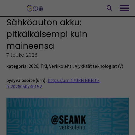
Siirry
sisältöön
Avaa
Sähköauton akku:
pitkäikäisempi kuin
maineensa
7 touko 2026
kategoria:
2026
,
TKI
,
Verkkolehti
,
Älykkäät teknologiat (V)
pysyvä osoite (urn):
https://urn.fi/URN:NBN:fi-
fe2026050740152