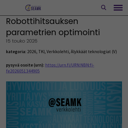
Siirry
sisältöön
Avaa
Robottihitsauksen
parametrien optimointi
15 touko 2026
kategoria:
2026
,
TKI
,
Verkkolehti
,
Älykkäät teknologiat (V)
pysyvä osoite (urn):
https://urn.fi/URN:NBN:fi-
fe2026051344905