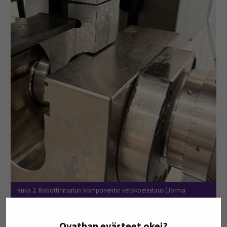
Kuva 2. Robottihitsatun komponentin vetokoetestaus (Jorma
Tuomisto, 2026).
Ovathan evästeet okei?