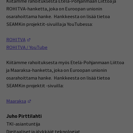
Kiitämme rahoituksesta Etelä-Pohjanmaan Liittoa ja
ROHITVA-hanketta, joka on Euroopan unionin
osarahoittama hanke. Hankkeesta on lisää tietoa
SEAMKin projektit-sivuilla ja YouTubessa:
(Opens in a new window)
ROHITVA
ROHITVA / YouTube
Kiitämme rahoituksesta myös Etelä-Pohjanmaan Liittoa
ja Maaraksa-hanketta, joka on Euroopan unionin
osarahoittama hanke. Hankkeesta on lisää tietoa
SEAMKin projektit -sivuilla:
(Opens in a new window)
Maaraksa
Juho Pirttilahti
TKI-asiantuntija
Digitaaliset ja älykkäät teknologiat