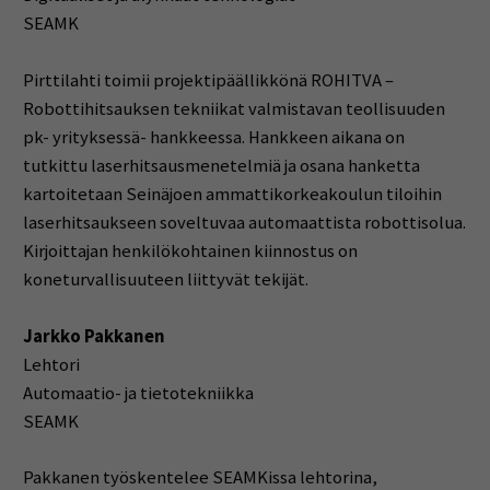
SEAMK
Pirttilahti toimii projektipäällikkönä ROHITVA –
Robottihitsauksen tekniikat valmistavan teollisuuden
pk- yrityksessä- hankkeessa. Hankkeen aikana on
tutkittu laserhitsausmenetelmiä ja osana hanketta
kartoitetaan Seinäjoen ammattikorkeakoulun tiloihin
laserhitsaukseen soveltuvaa automaattista robottisolua.
Kirjoittajan henkilökohtainen kiinnostus on
koneturvallisuuteen liittyvät tekijät.
Jarkko Pakkanen
Lehtori
Automaatio- ja tietotekniikka
SEAMK
Pakkanen työskentelee SEAMKissa lehtorina,