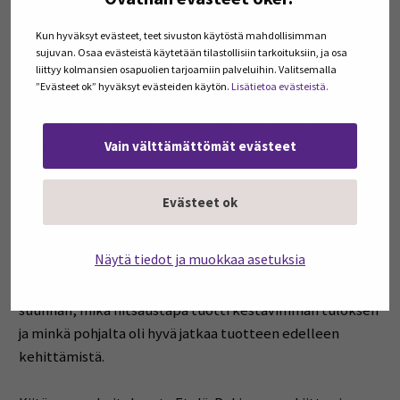
Lopputulos ja
Kun hyväksyt evästeet, teet sivuston käytöstä mahdollisimman
jatkotoimenpiteet
sujuvan. Osaa evästeistä käytetään tilastollisiin tarkoituksiin, ja osa
liittyy kolmansien osapuolien tarjoamiin palveluihin. Valitsemalla
Testien perusteella huomattiin, että tietyt
”Evästeet ok” hyväksyt evästeiden käytön.
Lisätietoa evästeistä.
hitsausparametrit vaikuttivat olennaisesti
vetokoetulokseen ja sitä kautta voitiin tehdä päätelmä,
Vain välttämättömät evästeet
että ne vaikuttivat myös itse hitsatun kappaleen
kestävyyteen. Jatkossa halutaan testituloksiin
varmuutta ottamalla laajempi otanta testattavista
Evästeet ok
kappaleista, millä pyritään poistamaan testin
luonteesta johtuvia poikkeamia ja pyritään täten
Näytä tiedot ja muokkaa asetuksia
saavuttamaan varmempi keskiarvo tuloksille. Tehdyt
vetotestit tuottivat tuloksen, joka näytti selvän
suunnan, mikä hitsaustapa tuotti kestävimmän tuloksen
ja minkä pohjalta oli hyvä jatkaa tuotteen edelleen
kehittämistä.