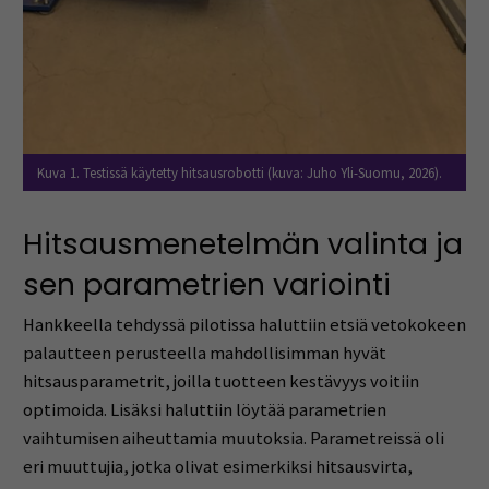
Kuva 1. Testissä käytetty hitsausrobotti (kuva: Juho Yli-Suomu, 2026).
Hitsausmenetelmän valinta ja
sen parametrien variointi
Hankkeella tehdyssä pilotissa haluttiin etsiä vetokokeen
palautteen perusteella mahdollisimman hyvät
hitsausparametrit, joilla tuotteen kestävyys voitiin
optimoida. Lisäksi haluttiin löytää parametrien
vaihtumisen aiheuttamia muutoksia. Parametreissä oli
eri muuttujia, jotka olivat esimerkiksi hitsausvirta,