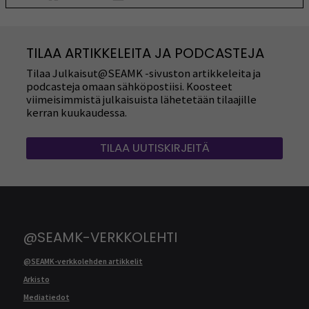
TILAA ARTIKKELEITA JA PODCASTEJA
Tilaa Julkaisut@SEAMK -sivuston artikkeleita ja
podcasteja omaan sähköpostiisi. Koosteet
viimeisimmistä julkaisuista lähetetään tilaajille
kerran kuukaudessa.
TILAA UUTISKIRJEITÄ
@SEAMK-VERKKOLEHTI
@SEAMK-verkkolehden artikkelit
Arkisto
Mediatiedot