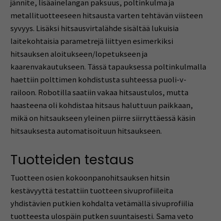
jännite, lisäainelangan paksuus, poltinkulma ja
metallituotteeseen hitsausta varten tehtävän viisteen
syvyys. Lisäksi hitsausvirtalähde sisältää lukuisia
laitekohtaisia parametrejä liittyen esimerkiksi
hitsauksen aloitukseen/lopetukseen ja
kaarenvakautukseen. Tässä tapauksessa poltinkulmalla
haettiin polttimen kohdistusta suhteessa puoli-v-
railoon. Robotilla saatiin vakaa hitsaustulos, mutta
haasteena oli kohdistaa hitsaus haluttuun paikkaan,
mikä on hitsaukseen yleinen piirre siirryttäessä käsin
hitsauksesta automatisoituun hitsaukseen.
Tuotteiden testaus
Tuotteen osien kokoonpanohitsauksen hitsin
kestävyyttä testattiin tuotteen sivuprofiileita
yhdistävien putkien kohdalta vetämällä sivuprofiilia
tuotteesta ulospäin putken suuntaisesti. Sama veto