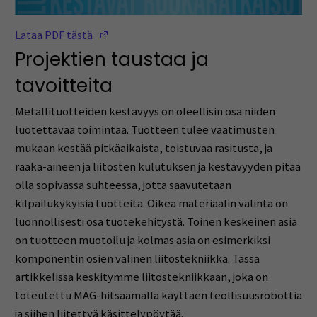
(Opens in a new window)
Lataa PDF tästä
Projektien taustaa ja
tavoitteita
Metallituotteiden kestävyys on oleellisin osa niiden
luotettavaa toimintaa. Tuotteen tulee vaatimusten
mukaan kestää pitkäaikaista, toistuvaa rasitusta, ja
raaka-aineen ja liitosten kulutuksen ja kestävyyden pitää
olla sopivassa suhteessa, jotta saavutetaan
kilpailukykyisiä tuotteita. Oikea materiaalin valinta on
luonnollisesti osa tuotekehitystä. Toinen keskeinen asia
on tuotteen muotoilu ja kolmas asia on esimerkiksi
komponentin osien välinen liitostekniikka. Tässä
artikkelissa keskitymme liitostekniikkaan, joka on
toteutettu MAG-hitsaamalla käyttäen teollisuusrobottia
ja siihen liitettyä käsittelypöytää.