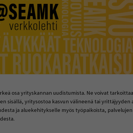
indow)
rkeä osa yrityskannan uudistumista. Ne voivat tarkoittaa
 sisällä, yritysostoa kasvun välineenä tai yrittäjyyden a
uudesta ja aluekehitykselle myös työpaikoista, palvelujen
desta.