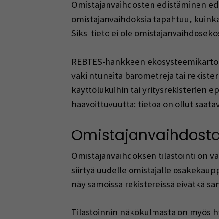
Omistajanvaihdosten edistäminen edell
omistajanvaihdoksia tapahtuu, kuinka 
Siksi tieto ei ole omistajanvaihdosek
REBTES-hankkeen ekosysteemikartoituks
vakiintuneita barometreja tai rekisteri
käyttölukuihin tai yritysrekisterien 
haavoittuvuutta: tietoa on ollut saata
Omistajanvaihdosta
Omistajanvaihdoksen tilastointi on va
siirtyä uudelle omistajalle osakekaup
näy samoissa rekistereissä eivätkä samo
Tilastoinnin näkökulmasta on myös hy