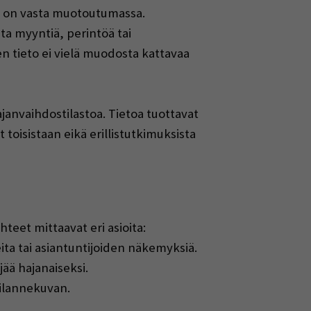
ti on vasta muotoutumassa.
ta myyntiä, perintöä tai
nen tieto ei vielä muodosta kattavaa
ajanvaihdostilastoa. Tietoa tuottavat
 toisistaan eikä erillistutkimuksista
teet mittaavat eri asioita:
ita tai asiantuntijoiden näkemyksiä.
jää hajanaiseksi.
tilannekuvan.