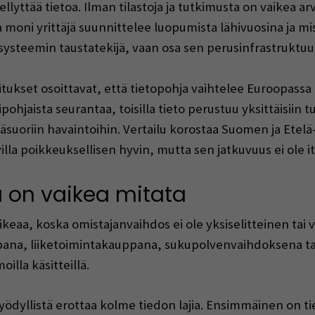
yttää tietoa. Ilman tilastoja ja tutkimusta on vaikea arv
moni yrittäjä suunnittelee luopumista lähivuosina ja mis
osysteemin taustatekijä, vaan osa sen perusinfrastruktuur
et osoittavat, että tietopohja vaihtelee Euroopassa pal
pohjaista seurantaa, toisilla tieto perustuu yksittäisiin 
epäsuoriin havaintoihin. Vertailu korostaa Suomen ja Et
villa poikkeuksellisen hyvin, mutta sen jatkuvuus ei ole i
 on vaikea mitata
ikeaa, koska omistajanvaihdos ei ole yksiselitteinen tai
pana, liiketoimintakauppana, sukupolvenvaihdoksena tai 
illa käsitteillä.
ödyllistä erottaa kolme tiedon lajia. Ensimmäinen on ti