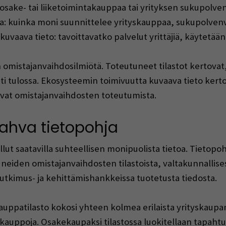
osake- tai liiketoimintakauppaa tai yrityksen sukupolv
ta: kuinka moni suunnittelee yrityskauppaa, sukupolven
aava tieto: tavoittavatko palvelut yrittäjiä, käytetäänk
n omistajanvaihdosilmiötä. Toteutuneet tilastot kertovat,
ti tulossa. Ekosysteemin toimivuutta kuvaava tieto kert
evat omistajanvaihdosten toteutumista.
ahva tietopohja
ut saatavilla suhteellisen monipuolista tietoa. Tietopo
neiden omistajanvaihdosten tilastoista, valtakunnallis
tutkimus- ja kehittämishankkeissa tuotetusta tiedosta.
auppatilasto kokosi yhteen kolmea erilaista yrityskaup
kauppoja. Osakekaupaksi tilastossa luokitellaan tapahtum