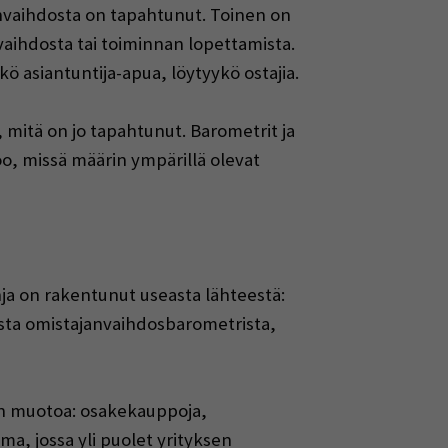
envaihdosta on tapahtunut. Toinen on
vaihdosta tai toiminnan lopettamista.
ö asiantuntija-apua, löytyykö ostajia.
 mitä on jo tapahtunut. Barometrit ja
oo, missä määrin ympärillä olevat
hja on rakentunut useasta lähteestä:
esta omistajanvaihdosbarometrista,
an muotoa: osakekauppoja,
a, jossa yli puolet yrityksen