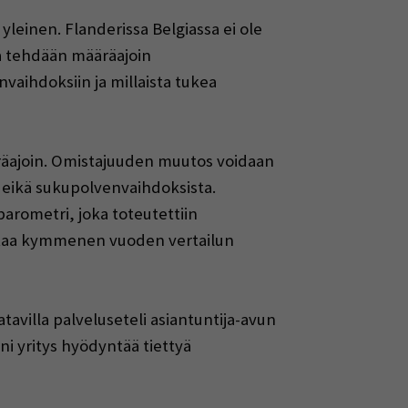
leinen. Flanderissa Belgiassa ei ole
a tehdään määräajoin
nvaihdoksiin ja millaista tukea
ääräajoin. Omistajuuden muutos voidaan
 eikä sukupolvenvaihdoksista.
rometri, joka toteutettiin
staa kymmenen vuoden vertailun
atavilla palveluseteli asiantuntija-avun
i yritys hyödyntää tiettyä