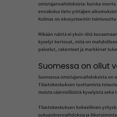
omistajanvaihdoksista: kuinka monta 
ennakoiva tieto yrittäjien aikomuksis
Kolmas on ekosysteemin toimivuutta kuv
Mikään näistä ei yksin riitä kuvaamaa
kyselyt kertovat, mitä on mahdollises
palvelut, rakenteet ja markkinat tuk
Suomessa on ollut v
Suomessa omistajanvaihdoksista on oll
Tilastokeskuksen tuottamista toteutu
muista säännöllisistä kyselyistä sekä 
Tilastokeskuksen kokeellinen yritysk
sukupolvenvaihdoksia ja liiketoiminta