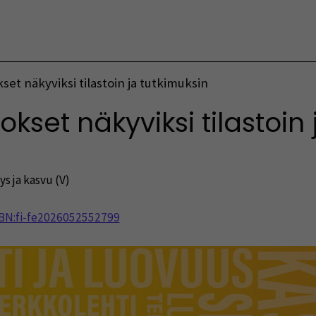
Vaihda kieltä
et näkyviksi tilastoin ja tutkimuksin
set näkyviksi tilastoin 
yys ja kasvu (V)
NBN:fi-fe2026052552799