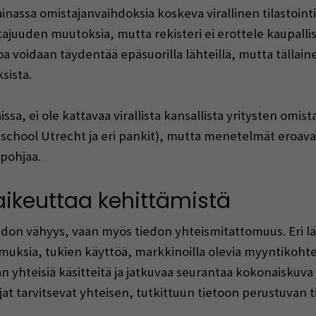
inassa omistajanvaihdoksia koskeva virallinen tilastoin
ajuuden muutoksia, mutta rekisteri ei erottele kaupallis
toa voidaan täydentää epäsuorilla lähteillä, mutta tällai
sista.
sa, ei ole kattavaa virallista kansallista yritysten omist
geschool Utrecht ja eri pankit), mutta menetelmät eroavat
opohjaa.
vaikeuttaa kehittämistä
iedon vähyys, vaan myös tiedon yhteismitattomuus. Eri läh
omuksia, tukien käyttöä, markkinoilla olevia myyntikohte
an yhteisiä käsitteitä ja jatkuvaa seurantaa kokonaiskuva 
t tarvitsevat yhteisen, tutkittuun tietoon perustuvan 