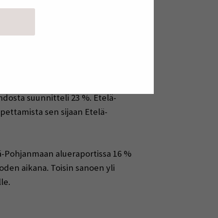
aan ennakoivaa tietoa. Suomessa
en väline. Vuoden 2024 barometriin
aihdos ei ole yksittäisten yritysten
esti 60 vuotta täyttäneistä vastaajista
dosta suunnitteli 23 %. Etelä-
ettamista sen sijaan Etelä-
ä-Pohjanmaan alueraportissa 16 %
oden aikana. Toisin sanoen yli
le.