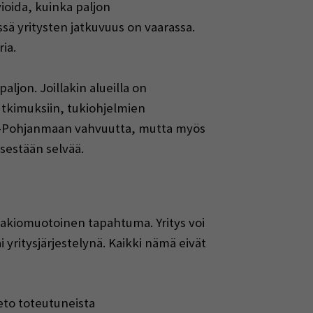
ioida, kuinka paljon
sä yritysten jatkuvuus on vaarassa.
ia.
jon. Joillakin alueilla on
tutkimuksiin, tukiohjelmien
elä-Pohjanmaan vahvuutta, mutta myös
tsestään selvää.
 vakiomuotoinen tapahtuma. Yritys voi
yritysjärjestelynä. Kaikki nämä eivät
eto toteutuneista