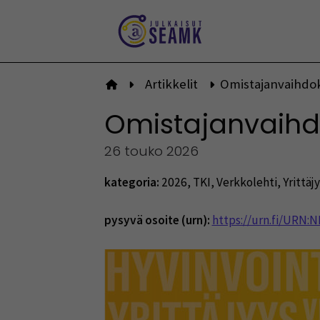
Siirry
sisältöön
Artikkelit
Omistajanvaihdoks
Etusivulle
Omistajanvaihdok
26 touko 2026
kategoria:
2026
,
TKI
,
Verkkolehti
,
Yrittäj
pysyvä osoite (urn):
https://urn.fi/URN: