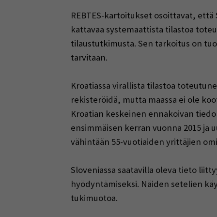
REBTES-kartoitukset osoittavat, että 
kattavaa systemaattista tilastoa tot
tilaustutkimusta. Sen tarkoitus on tuo
tarvitaan.
Kroatiassa virallista tilastoa toteut
rekisteröidä, mutta maassa ei ole koo
Kroatian keskeinen ennakoivan tiedo
ensimmäisen kerran vuonna 2015 ja 
vähintään 55-vuotiaiden yrittäjien o
Sloveniassa saatavilla oleva tieto liit
hyödyntämiseksi. Näiden setelien käyt
tukimuotoa.