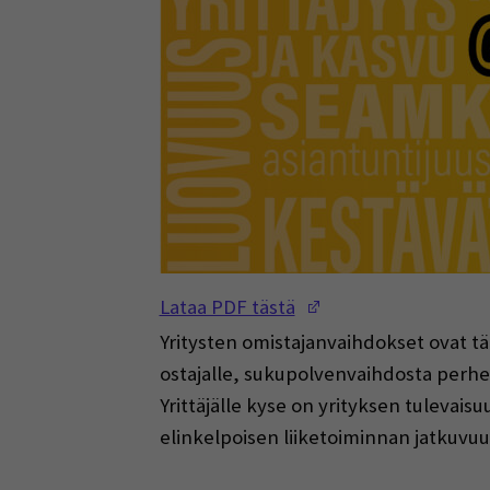
(Opens in a new w
Lataa PDF tästä
Yritysten omistajanvaihdokset ovat tä
ostajalle, sukupolvenvaihdosta perheen
Yrittäjälle kyse on yrityksen tulevais
elinkelpoisen liiketoiminnan jatkuvuu