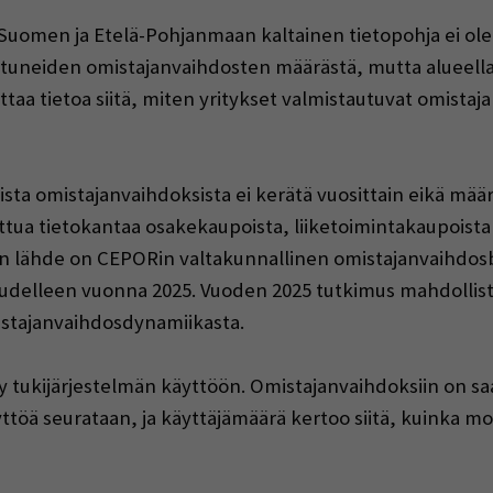
Suomen ja Etelä-Pohjanmaan kaltainen tietopohja ei ole y
eutuneiden omistajanvaihdosten määrästä, mutta alueell
ttaa tietoa siitä, miten yritykset valmistautuvat omistaja
uneista omistajanvaihdoksista ei kerätä vuosittain eikä m
ttua tietokantaa osakekaupoista, liiketoimintakaupoista
n lähde on CEPORin valtakunnallinen omistajanvaihdosba
uudelleen vuonna 2025. Vuoden 2025 tutkimus mahdolli
mistajanvaihdosdynamiikasta.
tyy tukijärjestelmän käyttöön. Omistajanvaihdoksiin on sa
töä seurataan, ja käyttäjämäärä kertoo siitä, kuinka mon