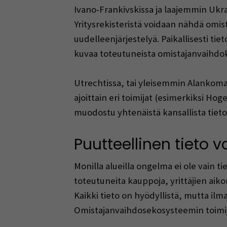
Ivano-Frankivskissa ja laajemmin Ukra
Yritysrekisteristä voidaan nähdä omist
uudelleenjärjestelyä. Paikallisesti tie
kuvaa toteutuneista omistajanvaihdok
Utrechtissa, tai yleisemmin Alankomais
ajoittain eri toimijat (esimerkiksi Ho
muodostu yhtenäistä kansallista tiet
Puutteellinen tieto 
Monilla alueilla ongelma ei ole vain t
toteutuneita kauppoja, yrittäjien aik
Kaikki tieto on hyödyllistä, mutta ilm
Omistajanvaihdosekosysteemin toimija