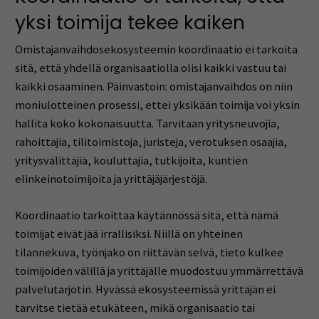
yksi toimija tekee kaiken
Omistajanvaihdosekosysteemin koordinaatio ei tarkoita
sitä, että yhdellä organisaatiolla olisi kaikki vastuu tai
kaikki osaaminen. Päinvastoin: omistajanvaihdos on niin
moniulotteinen prosessi, ettei yksikään toimija voi yksin
hallita koko kokonaisuutta. Tarvitaan yritysneuvojia,
rahoittajia, tilitoimistoja, juristeja, verotuksen osaajia,
yritysvälittäjiä, kouluttajia, tutkijoita, kuntien
elinkeinotoimijoita ja yrittäjäjärjestöjä.
Koordinaatio tarkoittaa käytännössä sitä, että nämä
toimijat eivät jää irrallisiksi. Niillä on yhteinen
tilannekuva, työnjako on riittävän selvä, tieto kulkee
toimijoiden välillä ja yrittäjälle muodostuu ymmärrettävä
palvelutarjotin. Hyvässä ekosysteemissä yrittäjän ei
tarvitse tietää etukäteen, mikä organisaatio tai