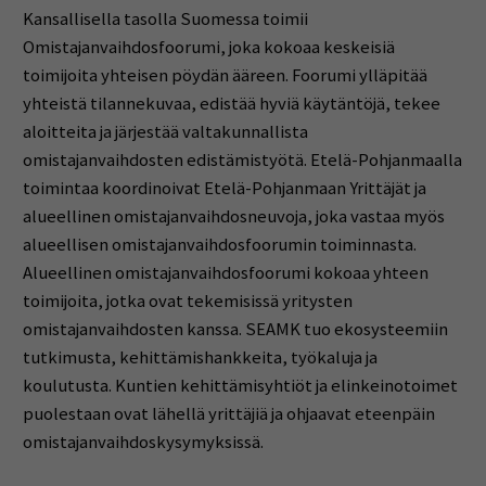
Kansallisella tasolla Suomessa toimii
Omistajanvaihdosfoorumi, joka kokoaa keskeisiä
toimijoita yhteisen pöydän ääreen. Foorumi ylläpitää
yhteistä tilannekuvaa, edistää hyviä käytäntöjä, tekee
aloitteita ja järjestää valtakunnallista
omistajanvaihdosten edistämistyötä. Etelä-Pohjanmaalla
toimintaa koordinoivat Etelä-Pohjanmaan Yrittäjät ja
alueellinen omistajanvaihdosneuvoja, joka vastaa myös
alueellisen omistajanvaihdosfoorumin toiminnasta.
Alueellinen omistajanvaihdosfoorumi kokoaa yhteen
toimijoita, jotka ovat tekemisissä yritysten
omistajanvaihdosten kanssa. SEAMK tuo ekosysteemiin
tutkimusta, kehittämishankkeita, työkaluja ja
koulutusta. Kuntien kehittämisyhtiöt ja elinkeinotoimet
puolestaan ovat lähellä yrittäjiä ja ohjaavat eteenpäin
omistajanvaihdoskysymyksissä.