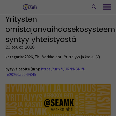
Siirry
sisältöön
Avaa
Yritysten
omistajanvaihdosekosysteem
syntyy yhteistyöstä
20 touko 2026
kategoria:
2026
,
TKI
,
Verkkolehti
,
Yrittäjyys ja kasvu (V)
pysyvä osoite (urn):
https://urn.fi/URN:NBN:fi-
fe2026052049845