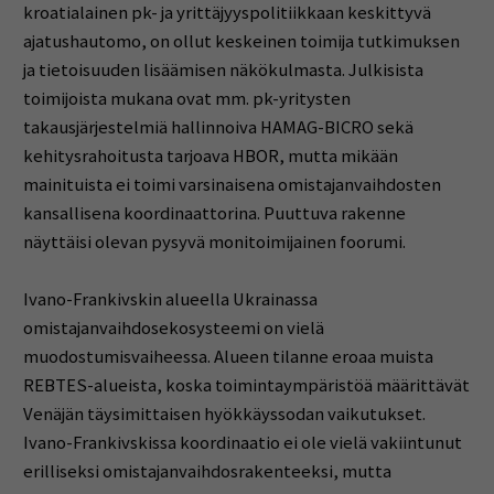
kroatialainen pk- ja yrittäjyyspolitiikkaan keskittyvä
ajatushautomo, on ollut keskeinen toimija tutkimuksen
ja tietoisuuden lisäämisen näkökulmasta. Julkisista
toimijoista mukana ovat mm. pk-yritysten
takausjärjestelmiä hallinnoiva HAMAG-BICRO sekä
kehitysrahoitusta tarjoava HBOR, mutta mikään
mainituista ei toimi varsinaisena omistajanvaihdosten
kansallisena koordinaattorina. Puuttuva rakenne
näyttäisi olevan pysyvä monitoimijainen foorumi.
Ivano-Frankivskin alueella Ukrainassa
omistajanvaihdosekosysteemi on vielä
muodostumisvaiheessa. Alueen tilanne eroaa muista
REBTES-alueista, koska toimintaympäristöä määrittävät
Venäjän täysimittaisen hyökkäyssodan vaikutukset.
Ivano-Frankivskissa koordinaatio ei ole vielä vakiintunut
erilliseksi omistajanvaihdosrakenteeksi, mutta