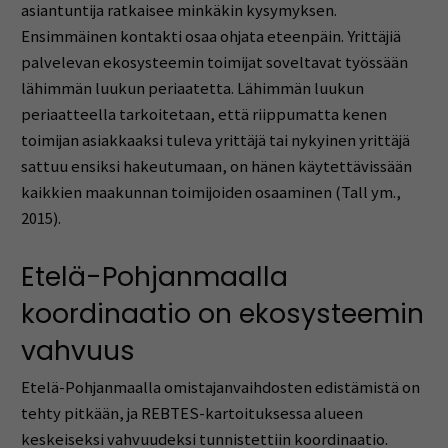
asiantuntija ratkaisee minkäkin kysymyksen.
Ensimmäinen kontakti osaa ohjata eteenpäin. Yrittäjiä
palvelevan ekosysteemin toimijat soveltavat työssään
lähimmän luukun periaatetta. Lähimmän luukun
periaatteella tarkoitetaan, että riippumatta kenen
toimijan asiakkaaksi tuleva yrittäjä tai nykyinen yrittäjä
sattuu ensiksi hakeutumaan, on hänen käytettävissään
kaikkien maakunnan toimijoiden osaaminen (Tall ym.,
2015).
Etelä-Pohjanmaalla
koordinaatio on ekosysteemin
vahvuus
Etelä-Pohjanmaalla omistajanvaihdosten edistämistä on
tehty pitkään, ja REBTES-kartoituksessa alueen
keskeiseksi vahvuudeksi tunnistettiin koordinaatio.