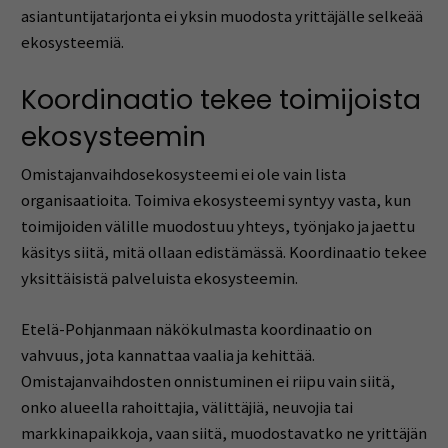
asiantuntijatarjonta ei yksin muodosta yrittäjälle selkeää
ekosysteemiä.
Koordinaatio tekee toimijoista
ekosysteemin
Omistajanvaihdosekosysteemi ei ole vain lista
organisaatioita. Toimiva ekosysteemi syntyy vasta, kun
toimijoiden välille muodostuu yhteys, työnjako ja jaettu
käsitys siitä, mitä ollaan edistämässä. Koordinaatio tekee
yksittäisistä palveluista ekosysteemin.
Etelä-Pohjanmaan näkökulmasta koordinaatio on
vahvuus, jota kannattaa vaalia ja kehittää.
Omistajanvaihdosten onnistuminen ei riipu vain siitä,
onko alueella rahoittajia, välittäjiä, neuvojia tai
markkinapaikkoja, vaan siitä, muodostavatko ne yrittäjän