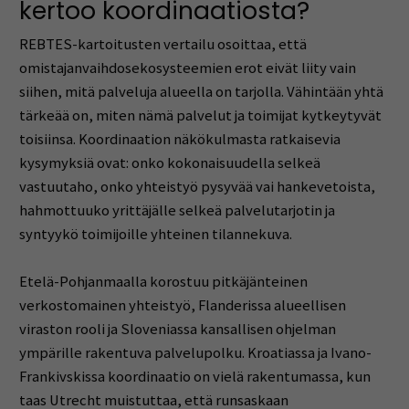
kertoo koordinaatiosta?
REBTES-kartoitusten vertailu osoittaa, että
omistajanvaihdosekosysteemien erot eivät liity vain
siihen, mitä palveluja alueella on tarjolla. Vähintään yhtä
tärkeää on, miten nämä palvelut ja toimijat kytkeytyvät
toisiinsa. Koordinaation näkökulmasta ratkaisevia
kysymyksiä ovat: onko kokonaisuudella selkeä
vastuutaho, onko yhteistyö pysyvää vai hankevetoista,
hahmottuuko yrittäjälle selkeä palvelutarjotin ja
syntyykö toimijoille yhteinen tilannekuva.
Etelä-Pohjanmaalla korostuu pitkäjänteinen
verkostomainen yhteistyö, Flanderissa alueellisen
viraston rooli ja Sloveniassa kansallisen ohjelman
ympärille rakentuva palvelupolku. Kroatiassa ja Ivano-
Frankivskissa koordinaatio on vielä rakentumassa, kun
taas Utrecht muistuttaa, että runsaskaan