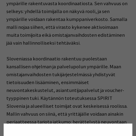
ympärille rakentuvasta koordinaatiosta. Sen vahvuus on
selkeys: yhdellä toimijalla on näkyvä rooli, ja sen
ympärille voidaan rakentaa kumppaniverkosto. Samalla
malli nojaa siihen, että virasto kykenee aktivoimaan
muita toimijoita eikä omistajanvaihdosten edistäminen
jää vain hallinnolliseksi tehtäväksi.
Sloveniassa koordinaatio rakentuu puolestaan
kansallisen ohjelman ja palvelupolun ympärille. Maan
omistajanvaihdosten tukijärjestelmässä yhdistyvät
tietoisuuden lisääminen, ensimmäiset
neuvontakeskustelut, asiantuntijapalvelut ja voucher-
tyyppinen tuki. Käytännön toteutuksessa SPIRIT
Slovenia ja alueelliset toimijat ovat keskeisessä roolissa.
Mallin vahvuus on siinä, että yrittäjälle voidaan ainakin
periaatteessa tarjota jatkumo: herättelystä neuvontaan
ja edelleen asiantuntijapalveluihin.