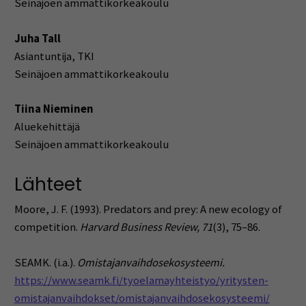
Seinäjoen ammattikorkeakoulu
Juha Tall
Asiantuntija, TKI
Seinäjoen ammattikorkeakoulu
Tiina Nieminen
Aluekehittäjä
Seinäjoen ammattikorkeakoulu
Lähteet
Moore, J. F. (1993). Predators and prey: A new ecology of
competition.
Harvard Business Review, 71
(3), 75–86.
SEAMK. (i.a.).
Omistajanvaihdosekosysteemi.
https://www.seamk.fi/tyoelamayhteistyo/yritysten-
omistajanvaihdokset/omistajanvaihdosekosysteemi/