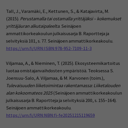
Tall, J., Varamäki, E., Kettunen, S., & Katajavirta, M.
(2015).
Perustamalla tai ostamalla yrittäjäksi – kokemukset
yrittäjäuran alkutaipaleelta
. Seinäjoen
ammattikorkeakoulun julkaisusarja B. Raportteja ja
selvityksiä 101, s. 77. Seinäjoen ammattikorkeakoulu.
https://urn.fi/URN:ISBN:978-952-7109-11-3
Viljamaa, A., & Nieminen, T. (2025). Ekosysteemikartoitus
luotaa omistajanvaihdosten ympäristöä. Teoksessa S.
Joensuu-Salo, A. Viljamaa, & M. Karvonen (toim.),
Tulevaisuuden liiketoimintaa rakentamassa: Liiketalouden
alan kokoomateos 2025
(Seinäjoen ammattikorkeakoulun
julkaisusarja B. Raportteja ja selvityksiä 200, s. 155–164).
Seinäjoen ammattikorkeakoulu.
https://urn.fi/URN:NBN:fi-fe20251215119659