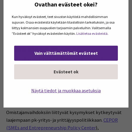
Ovathan evästeet okei?
Flanderi ja Slovenia osoittavat, että koordinaatio voi
nojata vahvaan julkiseen toimijaan tai kansalliseen
Kun hyväksyt evästeet, teet sivuston käytöstä mahdollisimman
sujuvan. Osaa evästeistä käytetään tilastollisiin tarkoituksiin, ja osa
ohjelmaan. Etelä-Pohjanmaan malli on näihin verrattuna
liittyy kolmansien osapuolien tarjoamiin palveluihin. Valitsemalla
verkostomaisempi.
”Evästeet ok” hyväksyt evästeiden käytön.
Lisätietoa evästeistä.
Kroatiassa ja Ivano-
Vain välttämättömät evästeet
Frankivskissa koordinaatio on
vasta rakentumassa
Evästeet ok
Kaikilla REBTES-alueilla koordinaatio ei ole samalla
tavalla vakiintunutta. Kroatiassa ei ole varsinaista
Näytä tiedot ja muokkaa asetuksia
kansallista koordinaatioelintä, joka keskittyisi
yksinomaan pk-yritysten omistajanvaihdoksiin.
Omistajanvaihdoksiin liittyvät kysymykset kytkeytyvät
laajempaan pk-yritys- ja yrittäjyyspolitiikkaan.
CEPOR
(SMEs and Entrepreneurship Policy Center
),