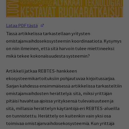
(Opens in a new window)
Lataa PDF tästä
Tässä artikkelissa tarkastellaan yritysten
omistajanvaihdosekosysteemin koordinaatiota. Kysymys
on niin ilmeinen, että sitä harvoin tulee miettineeksi:
mikä tekee kokonaisuudesta systeemin?
Artikkeli jatkaa REBTES-hankkeen
ekosysteemikartoituksiin pohjautuvaa kirjoitussarjaa.
Sarjan kahdessa ensimmäisessä artikkelissa tarkasteltiin
omistajanvaihdosten herättelyä: sitä, miksi yrittäjän
pitäisi havahtua ajoissa yrityksensä tulevaisuuteen ja
sitä, millaisia herättelyn käytäntöjä eri REBTES-alueilla
on tunnistettu. Herättely on kuitenkin vain yksi osa
toimivaa omistajanvaihdosekosysteemiä. Kun yrittäjä