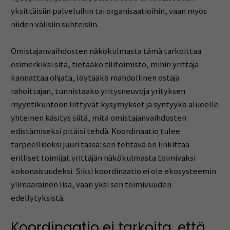
yksittäisiin palveluihin tai organisaatioihin, vaan myös
niiden välisiin suhteisiin.
Omistajanvaihdosten näkökulmasta tämä tarkoittaa
esimerkiksi sitä, tietääkö tilitoimisto, mihin yrittäjä
kannattaa ohjata, löytääkö mahdollinen ostaja
rahoittajan, tunnistaako yritysneuvoja yrityksen
myyntikuntoon liittyvät kysymykset ja syntyykö alueelle
yhteinen käsitys siitä, mitä omistajanvaihdosten
edistämiseksi pitäisi tehdä. Koordinaatio tulee
tarpeelliseksi juuri tässä: sen tehtävä on linkittää
erilliset toimijat yrittäjän näkökulmasta toimivaksi
kokonaisuudeksi. Siksi koordinaatio ei ole ekosysteemin
ylimääräinen lisä, vaan yksi sen toimivuuden
edellytyksistä.
Koordinaatio ei tarkoita, että