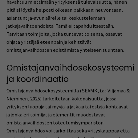
havahtuu miettimään yrityksensä tulevaisuutta, hänen
pitäisi löytää helposti oikeaan paikkaan: neuvontaan,
asiantuntija-avun äärelle tai keskustelemaan
jatkajavaihtoehdoista. Tämä ei tapahdu itsestään.
Tarvitaan toimijoita, jotka tuntevat toisensa, osaavat
ohjata yrittäjää eteenpäin ja kehittävät
omistajanvaihdosten edistämistä yhteiseen suuntaan.
Omistajanvaihdosekosysteemi
ja koordinaatio
Omistajanvaihdosekosysteemillä (SEAMK, i.a.; Viljamaa &
Nieminen, 2025) tarkoitetaan kokonaisuutta, jossa
yrityksen luopuja tai myyjä ja jatkaja tai ostaja kohtaavat
ja jonka eri toimijat ja elementit muodostavat
omistajanvaihdosten toteutumisympäristön.
Omistajanvaihdos voi tarkoittaa sekä yrityskauppaa että