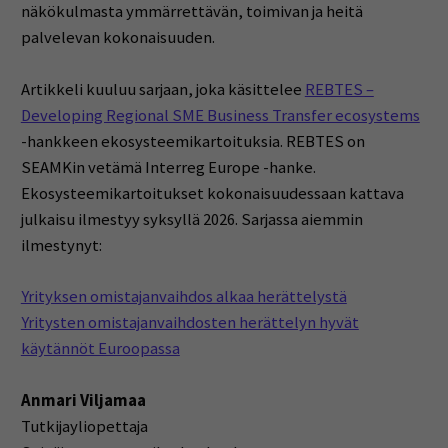
näkökulmasta ymmärrettävän, toimivan ja heitä
palvelevan kokonaisuuden.
Artikkeli kuuluu sarjaan, joka käsittelee
REBTES –
Developing Regional SME Business Transfer ecosystems
-hankkeen ekosysteemikartoituksia. REBTES on
SEAMKin vetämä Interreg Europe -hanke.
Ekosysteemikartoitukset kokonaisuudessaan kattava
julkaisu ilmestyy syksyllä 2026. Sarjassa aiemmin
ilmestynyt:
Yrityksen omistajanvaihdos alkaa herättelystä
Yritysten omistajanvaihdosten herättelyn hyvät
käytännöt Euroopassa
Anmari Viljamaa
Tutkijayliopettaja