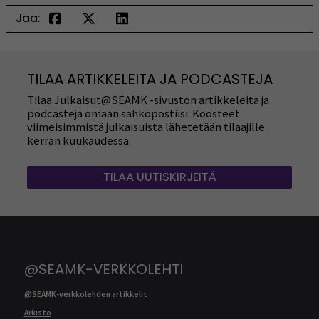
Jaa:
TILAA ARTIKKELEITA JA PODCASTEJA
Tilaa Julkaisut@SEAMK -sivuston artikkeleita ja
podcasteja omaan sähköpostiisi. Koosteet
viimeisimmistä julkaisuista lähetetään tilaajille
kerran kuukaudessa.
TILAA UUTISKIRJEITÄ
@SEAMK-VERKKOLEHTI
@SEAMK-verkkolehden artikkelit
Arkisto