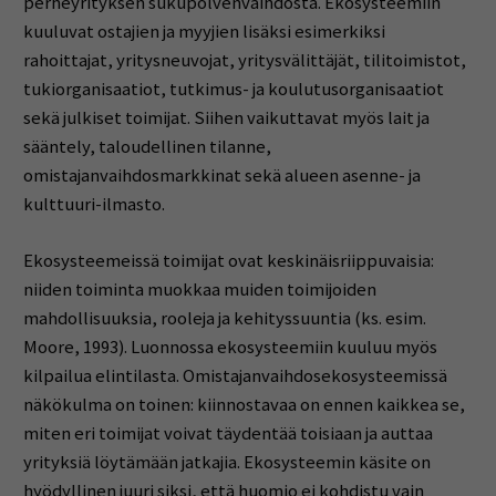
perheyrityksen sukupolvenvaihdosta. Ekosysteemiin
kuuluvat ostajien ja myyjien lisäksi esimerkiksi
rahoittajat, yritysneuvojat, yritysvälittäjät, tilitoimistot,
tukiorganisaatiot, tutkimus- ja koulutusorganisaatiot
sekä julkiset toimijat. Siihen vaikuttavat myös lait ja
sääntely, taloudellinen tilanne,
omistajanvaihdosmarkkinat sekä alueen asenne- ja
kulttuuri-ilmasto.
Ekosysteemeissä toimijat ovat keskinäisriippuvaisia:
niiden toiminta muokkaa muiden toimijoiden
mahdollisuuksia, rooleja ja kehityssuuntia (ks. esim.
Moore, 1993). Luonnossa ekosysteemiin kuuluu myös
kilpailua elintilasta. Omistajanvaihdosekosysteemissä
näkökulma on toinen: kiinnostavaa on ennen kaikkea se,
miten eri toimijat voivat täydentää toisiaan ja auttaa
yrityksiä löytämään jatkajia. Ekosysteemin käsite on
hyödyllinen juuri siksi, että huomio ei kohdistu vain