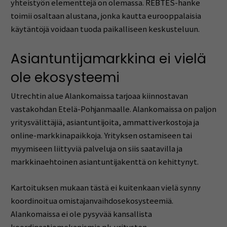
yhteistyön elementtejä on olemassa. REBTES-hanke
toimii osaltaan alustana, jonka kautta eurooppalaisia
käytäntöjä voidaan tuoda paikalliseen keskusteluun.
Asiantuntijamarkkina ei vielä
ole ekosysteemi
Utrechtin alue Alankomaissa tarjoaa kiinnostavan
vastakohdan Etelä-Pohjanmaalle. Alankomaissa on paljon
yritysvälittäjiä, asiantuntijoita, ammattiverkostoja ja
online-markkinapaikkoja. Yrityksen ostamiseen tai
myymiseen liittyviä palveluja on siis saatavilla ja
markkinaehtoinen asiantuntijakenttä on kehittynyt.
Kartoituksen mukaan tästä ei kuitenkaan vielä synny
koordinoitua omistajanvaihdosekosysteemiä.
Alankomaissa ei ole pysyvää kansallista