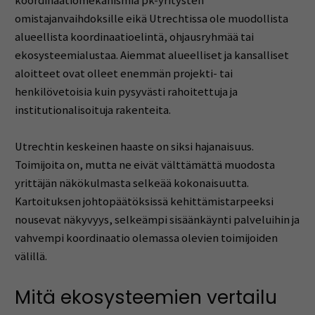
koordinaatiomekanismia pk-yritysten
omistajanvaihdoksille eikä Utrechtissa ole muodollista
alueellista koordinaatioelintä, ohjausryhmää tai
ekosysteemialustaa. Aiemmat alueelliset ja kansalliset
aloitteet ovat olleet enemmän projekti- tai
henkilövetoisia kuin pysyvästi rahoitettuja ja
institutionalisoituja rakenteita.
Utrechtin keskeinen haaste on siksi hajanaisuus.
Toimijoita on, mutta ne eivät välttämättä muodosta
yrittäjän näkökulmasta selkeää kokonaisuutta.
Kartoituksen johtopäätöksissä kehittämistarpeeksi
nousevat näkyvyys, selkeämpi sisäänkäynti palveluihin ja
vahvempi koordinaatio olemassa olevien toimijoiden
välillä.
Mitä ekosysteemien vertailu