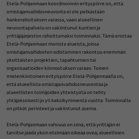
Etelä-Pohjanmaan koordinoinnin erityspiirre on, että
omistajanvaihdosneuvonta ei ole pelkästään
hankerahoituksen varassa, vaan alueellinen
neuvontapalvelu on vakiintunut kuntien ja
yrittäjäjärjestön rahoittamaksi toiminnaksi. Tämä erottaa
Etelä-Pohjanmaan monista alueista, joissa
omistajanvaihdosten edistäminen rakentuu enemmän
yksittäisten projektien, tapahtumien tai
organisaatioiden kiinnostuksen varaan. Toinen
mielenkiintoinen erityispiirre Etelä-Pohjanmaalla on,
että alueellista omistajanvaihdosneuvontaa ja
alueellisten toimijoiden yhteistyötä on tehty
yhtäjaksoisesti jo yli kaksikymmentä vuotta. Toiminnalla
on pitkät perinteet ja vakiintunut asema.
Etelä-Pohjanmaan vahvuus on siinä, että yrittäjän ei
tarvitse jäädä yksin etsimään oikeaa ovea; alueellinen