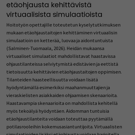
etäohjausta kehittävistä
virtuaalisista simulaatioista
Hoitotyön opettajille toteutetun kyselytutkimuksen
mukaan etäohjaustaitojen kehittäminen virtuaalisin
simulaatioin on ketterää, luovaa ja aidontuntuista
(Salminen-Tuomaala, 2026). Heidän mukaansa
virtuaaliset simulaatiot mahdollistavat haastavissa
ohjaustilanteissa selviytymistä edistävien ja eettistä
tietoisuutta kehittävien etäohjaustaitojen oppimisen.
Tilanteiden haasteellisuutta voidaan lisätä
hyödyntämällä esimerkiksi maahanmuuttajien ja
vieraskielisten asiakkaiden ohjaamisen skenaarioita.
Haastavampia skenaarioita on mahdollista kehitellä
myös tekoälyä hyödyntäen. Aidomman tuntuisia
etäohjaustilanteita voidaan toteuttaa pyytämällä
potilasrooleihin kokemusasiantuntijoita. Virtuaalisten
simulaatioiden lisäksi etäohjausta voidaan harjoitella