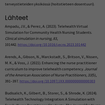
terveystieteiden yksikössä (hoitotieteen dosentuuri).
Lähteet
Ampadu, J.V., & Perez, A. (2023). Telehealth Virtual
Simulation for Community Health Nursing Students.
Clinical simulation in nursing, 83
,
101442.
https://doi.org/10.1016/j.ecns.2023.101442
Arends, A., Gibson, N., Marckstadt, S., Britson, V., Nissen,
M. K., & Voss, J. (2021). Enhancing the nurse practitioner
curriculum to improve telehealth competency.
Journal
of the American Association of Nurse Practitioners, 33(
5),
391–397.
https://doi.org/10.1097/JXX.0000000000000303
Budisalich, K., Gilbert, B., Storer, S., & Shrode, K. (2024).
Telehealth Technology Integration: A Simulation with