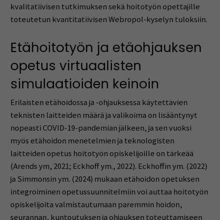
kvalitatiivisen tutkimuksen sekä hoitotyön opettajille
toteutetun kvantitatiivisen Webropol-kyselyn tuloksiin.
Etähoitotyön ja etäohjauksen
opetus virtuaalisten
simulaatioiden keinoin
Erilaisten etähoidossa ja -ohjauksessa käytettävien
teknisten laitteiden määrä ja valikoima on lisääntynyt
nopeasti COVID-19-pandemian jälkeen, ja sen vuoksi
myös etähoidon menetelmien ja teknologisten
laitteiden opetus hoitotyön opiskelijoille on tärkeää
(Arends ym, 2021; Eckhoff ym., 2022). Eckhoffin ym. (2022)
ja Simmonsin ym. (2024) mukaan etähoidon opetuksen
integroiminen opetussuunnitelmiin voi auttaa hoitotyön
opiskelijoita valmistautumaan paremmin hoidon,
seurannan, kuntoutuksen ja ohjauksen toteuttamiseen