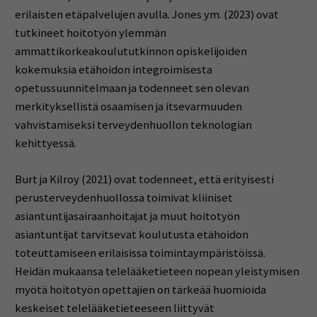
erilaisten etäpalvelujen avulla. Jones ym. (2023) ovat
tutkineet hoitotyön ylemmän
ammattikorkeakoulututkinnon opiskelijoiden
kokemuksia etähoidon integroimisesta
opetussuunnitelmaan ja todenneet sen olevan
merkityksellistä osaamisen ja itsevarmuuden
vahvistamiseksi terveydenhuollon teknologian
kehittyessä.
Burt ja Kilroy (2021) ovat todenneet, että erityisesti
perusterveydenhuollossa toimivat kliiniset
asiantuntijasairaanhoitajat ja muut hoitotyön
asiantuntijat tarvitsevat koulutusta etähoidon
toteuttamiseen erilaisissa toimintaympäristöissä.
Heidän mukaansa telelääketieteen nopean yleistymisen
myötä hoitotyön opettajien on tärkeää huomioida
keskeiset telelääketieteeseen liittyvät