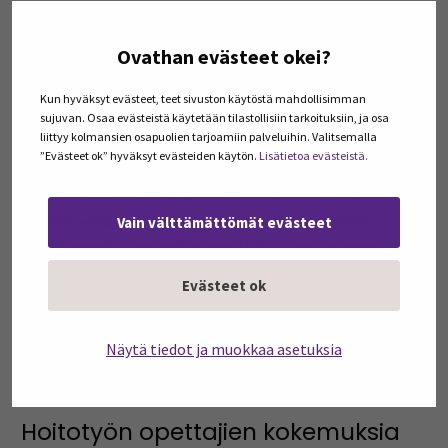
etäohjaustaitoja edistävien simulaatioiden olevan
haastavia ja sisältävän yllätyksiä. Lisäksi he kokevat
Ovathan evästeet okei?
tärkeänä oppia tunnistamaan etäohjaukseen liittyviä
eettisiä, psykologisia ja viestinnällisiä haasteita.
Kun hyväksyt evästeet, teet sivuston käytöstä mahdollisimman
Merkityksellisenä ja oppimistilanteen aitoutta lisäävänä
sujuvan. Osaa evästeistä käytetään tilastollisiin tarkoituksiin, ja osa
liittyy kolmansien osapuolien tarjoamiin palveluihin. Valitsemalla
koetaan myös sekä potilaan että ohjaavan hoitajan
”Evästeet ok” hyväksyt evästeiden käytön.
Lisätietoa evästeistä.
rooliin eläytyminen, koska eläytyminen vahvistaa
etäohjauksessa tarvittavia empatiataitoja. Erityisen
hyödyllisenä koetaan muistivaikeuksista kärsivän
Vain välttämättömät evästeet
asiakkaan sekä aivohalvauksesta kärsivän, puheen
tuottamishäiriöstä kärsivän asiakkaan etäohjauksen
Evästeet ok
harjoittelu virtuaalisena simulaationa. On hyödyllistä
astua erilaisiin saappaisiin välillä. Se avaa uusia
Näytä tiedot ja muokkaa asetuksia
näkökulmia, jotka on tarpeen huomioida yksilöllisen
ohjauksen toteuttamisessa.
Hoitotyön opettajien kokemuksia