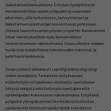
lääketieteellisistä aiheista. Erityisen hyödyllistä oli
moniammatillisen asiantuntijuuden ja osaamisen
jakaminen, sillä hoitotieteen, terveystieteen ja
lääketieteen asiantuntijat kokoontuivat pohtimaan
yhteisiä haasteita saman pöydän ympärille. Nämä sessiot
olivat merkityksellisiä myös kansainvälisen
verkostoitumisen näkökulmasta. Uusia suhteita voidaan
hyödyntää mahdollisissa tulevaisuuden tutkimus- ja
kehittämishankkeissa.
Oman puheeni aiheena oli
Learning telenursing using
online simulations
. Tarkastelin esityksessäni
etähoitotyön virtuaaliseen simulaatio-opetukseen
liittyviä tekijöitä sekä hoitotyön opettajien että
opiskelijoiden kokemusten näkökulmasta. Esitykseni
pohjautui ylempää ammattikorkeakoulututkintoa
opiskeleville hoitotyön opiskelijoille toteutetun