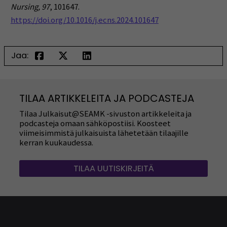
Nursing, 97
, 101647.
https://doi.org/10.1016/j.ecns.2024.101647
Jaa:
TILAA ARTIKKELEITA JA PODCASTEJA
Tilaa Julkaisut@SEAMK -sivuston artikkeleita ja
podcasteja omaan sähköpostiisi. Koosteet
viimeisimmistä julkaisuista lähetetään tilaajille
kerran kuukaudessa.
TILAA UUTISKIRJEITÄ