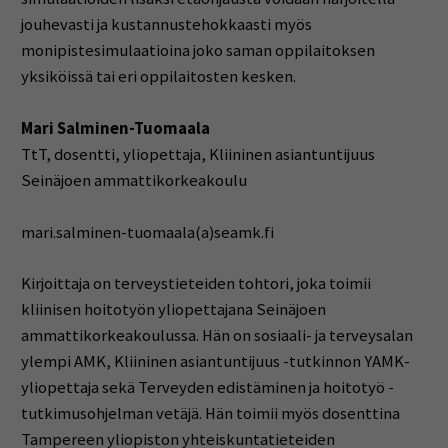
jouhevasti ja kustannustehokkaasti myös
monipistesimulaatioina joko saman oppilaitoksen
yksiköissä tai eri oppilaitosten kesken.
Mari Salminen-Tuomaala
TtT, dosentti, yliopettaja, Kliininen asiantuntijuus
Seinäjoen ammattikorkeakoulu
mari.salminen-tuomaala(a)seamk.fi
Kirjoittaja on terveystieteiden tohtori, joka toimii
kliinisen hoitotyön yliopettajana Seinäjoen
ammattikorkeakoulussa. Hän on sosiaali- ja terveysalan
ylempi AMK, Kliininen asiantuntijuus -tutkinnon YAMK-
yliopettaja sekä Terveyden edistäminen ja hoitotyö -
tutkimusohjelman vetäjä. Hän toimii myös dosenttina
Tampereen yliopiston yhteiskuntatieteiden