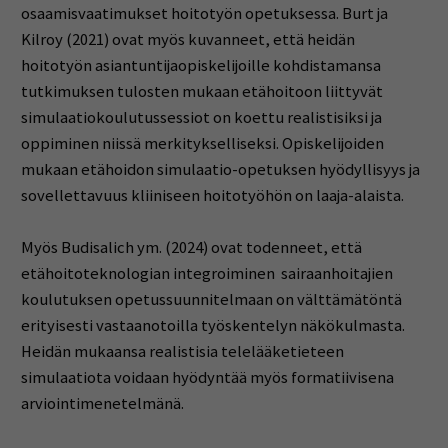
osaamisvaatimukset hoitotyön opetuksessa. Burt ja
Kilroy (2021) ovat myös kuvanneet, että heidän
hoitotyön asiantuntijaopiskelijoille kohdistamansa
tutkimuksen tulosten mukaan etähoitoon liittyvät
simulaatiokoulutussessiot on koettu realistisiksi ja
oppiminen niissä merkitykselliseksi. Opiskelijoiden
mukaan etähoidon simulaatio-opetuksen hyödyllisyys ja
sovellettavuus kliiniseen hoitotyöhön on laaja-alaista.
Myös Budisalich ym. (2024) ovat todenneet, että
etähoitoteknologian integroiminen sairaanhoitajien
koulutuksen opetussuunnitelmaan on välttämätöntä
erityisesti vastaanotoilla työskentelyn näkökulmasta.
Heidän mukaansa realistisia telelääketieteen
simulaatiota voidaan hyödyntää myös formatiivisena
arviointimenetelmänä.