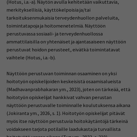
(Hotus, i.a.-a). Näytön avulla kehitetään vaikuttavia,
merkityksellisiä, käyttökelpoisia ja/tai
tarkoituksenmukaisia terveydenhuollon palveluita,
toimintatapoja ja hoitomenetelmiä. Näyttöön
perustuvassa sosiaali- ja terveydenhuollossa
ammattilaisilla on yhtenäiset ja ajantasaiseen näyttöön
perustuvat hoidon perusteet, eivätkä toimintatavat
vaihtele (Hotus, i.a.-b).
Näyttöön perustuvan toiminnan osaaminen on yksi
hoitotyön opiskelijoiden keskeisistä osaamisalueista
(Madhavanprabhakaran ym., 2023), joten on tärkeää, että
hoitotyön opiskelijat hankkivat vahvan perustan
näyttöön perustuvalle toiminnalle koulutuksensa aikana
(Jokiranta ym., 2026, s. 1). Hoitotyön opiskelijat pitävät
myös itse näyttöön perustuvia hoitokäytäntöjä tärkeinä
voidakseen tarjota potilaille laadukasta ja turvallista