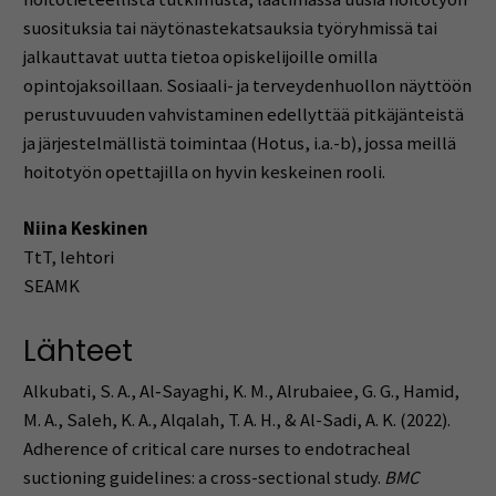
suosituksia tai näytönastekatsauksia työryhmissä tai
jalkauttavat uutta tietoa opiskelijoille omilla
opintojaksoillaan. Sosiaali- ja terveydenhuollon näyttöön
perustuvuuden vahvistaminen edellyttää pitkäjänteistä
ja järjestelmällistä toimintaa (Hotus, i.a.-b), jossa meillä
hoitotyön opettajilla on hyvin keskeinen rooli.
Niina Keskinen
TtT, lehtori
SEAMK
Lähteet
Alkubati, S. A., Al‐Sayaghi, K. M., Alrubaiee, G. G., Hamid,
M. A., Saleh, K. A., Alqalah, T. A. H., & Al-Sadi, A. K. (2022).
Adherence of critical care nurses to endotracheal
suctioning guidelines: a cross-sectional study.
BMC