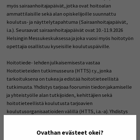
myös sairaanhoitajapäivät, jotka ovat hoitoalan
ammattilaisille sekä alan opiskelijoille suunnattu
koulutus- ja näyttelytapahtuma (Sairaanhoitajapäivät,
i.a.). Seuraavat sairaanhoitajapäivät ovat 10.-11.9.2026
Helsingin Messukeskuksessa ja joka vuosi myös hoitotyön
opettajia osallistuu kyseisille koulutuspäiville.
Hoitotiede- lehden julkaisemisesta vastaa
Hoitotieteiden tutkimusseura (HTTS) r.y., jonka
tarkoituksena on tukea ja edistää hoitotieteellistä
tutkimusta. Yhdistys tarjoaa foorumin tiedon jakamiselle
ja yhteistyölle alan tutkijoiden, kehittäjien sekä
hoitotieteellistä koulutusta tarjoavien
koulutusorganisaatioiden välillä (HTTS, i.a.-a). Yhdistys
tekee tunnetuksi hoitotieteellistä tutkimusta
yhteiskunnassa sekä osallistuu aktiivisesti alueelliseen,
Ovathan evästeet okei?
kansalliseen ja kansainväliseen tiedepoliittiseen ja