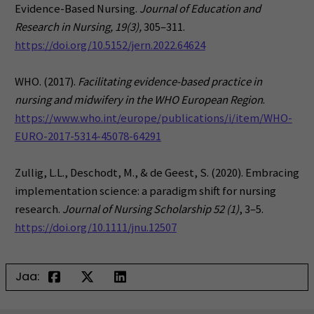
Evidence-Based Nursing.
Journal of Education and
Research in Nursing, 19(3),
305–311.
https://doi.org/10.5152/jern.2022.64624
WHO. (2017).
Facilitating evidence-based practice in
nursing and midwifery in the WHO European Region
.
https://www.who.int/europe/publications/i/item/WHO-
EURO-2017-5314-45078-64291
Zullig, L.L., Deschodt, M., & de Geest, S. (2020). Embracing
implementation science: a paradigm shift for nursing
research.
Journal of Nursing Scholarship 52 (1)
, 3–5.
https://doi.org/10.1111/jnu.12507
Jaa: