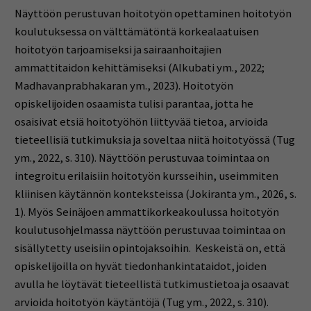
Näyttöön perustuvan hoitotyön opettaminen hoitotyön
koulutuksessa on välttämätöntä korkealaatuisen
hoitotyön tarjoamiseksi ja sairaanhoitajien
ammattitaidon kehittämiseksi (Alkubati ym., 2022;
Madhavanprabhakaran ym., 2023). Hoitotyön
opiskelijoiden osaamista tulisi parantaa, jotta he
osaisivat etsiä hoitotyöhön liittyvää tietoa, arvioida
tieteellisiä tutkimuksia ja soveltaa niitä hoitotyössä (Tug
ym., 2022, s. 310). Näyttöön perustuvaa toimintaa on
integroitu erilaisiin hoitotyön kursseihin, useimmiten
kliinisen käytännön konteksteissa (Jokiranta ym., 2026, s.
1). Myös Seinäjoen ammattikorkeakoulussa hoitotyön
koulutusohjelmassa näyttöön perustuvaa toimintaa on
sisällytetty useisiin opintojaksoihin. Keskeistä on, että
opiskelijoilla on hyvät tiedonhankintataidot, joiden
avulla he löytävät tieteellistä tutkimustietoa ja osaavat
arvioida hoitotyön käytäntöjä (Tug ym., 2022, s. 310).