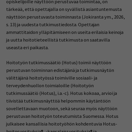
opiskelijoille näyttöön perustuvaa toimintaa, on
tärkeää, että opettajalla on syvällistä asiantuntemusta
näyttöön perustuvasta toiminnasta (Jokiranta ym., 2026,
s. 13) ja uudesta tutkimustiedosta. Opettajan
ammattitaidon ylläpitämiseen on useita erilaisia keinoja
ja uutta hoitotieteellistä tutkimusta on saatavilla
useasta eri paikasta.
Hoitotyön tutkimussäätiö (Hotus) toimii näyttöön
perustuvan toiminnan edistäjänä ja tutkimusnäytön
välittäjänä hoitotyössä toimiville sosiaali- ja
terveydenhuollon toimialoille (Hoitotyön
tutkimussäätiö (Hotus), i.a.-c). Hotus kokoaa, arvioi ja
tiivistää tutkimusnäyttöä helpommin käytäntöön
sovellettavaan muotoon, sekä seuraa myös näyttöön
perustuvan hoitotyön toteutumista Suomessa. Hotus
julkaisee kansallisia hoitotyöhön kohdentuvia Hotus-
hoitosuosituksia®, -kansalaissuosituksia® ja