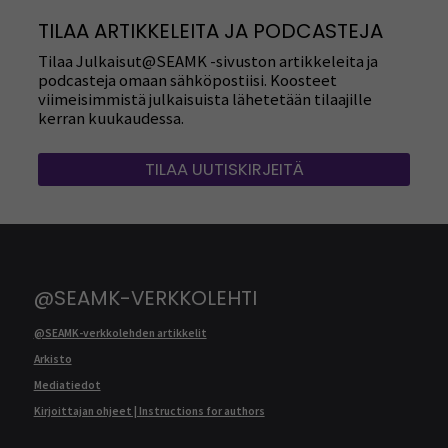
TILAA ARTIKKELEITA JA PODCASTEJA
Tilaa Julkaisut@SEAMK -sivuston artikkeleita ja
podcasteja omaan sähköpostiisi. Koosteet
viimeisimmistä julkaisuista lähetetään tilaajille
kerran kuukaudessa.
TILAA UUTISKIRJEITÄ
@SEAMK-VERKKOLEHTI
@SEAMK-verkkolehden artikkelit
Arkisto
Mediatiedot
Kirjoittajan ohjeet | Instructions for authors