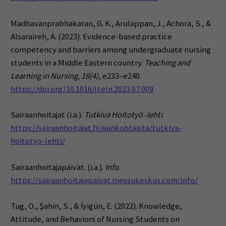
Madhavanprabhakaran, G. K., Arulappan, J., Achora, S., &
Alsaraireh, A. (2023). Evidence-based practice
competency and barriers among undergraduate nursing
students in a Middle Eastern country.
Teaching and
Learning in Nursing, 18(4)
, e233–e240.
https://doi.org/10.1016/j.teln.2023.07.009
Sairaanhoitajat (i.a.).
Tutkiva Hoitotyö -lehti
.
https://sairaanhoitajat.fi/ajankohtaista/tutkiva-
hoitotyo-lehti/
Sairaanhoitajapäivät. (i.a.).
Info
.
https://sairaanhoitajapaivat.messukeskus.com/info/
Tug, O., Şahin, S., & İyigün, E. (2022). Knowledge,
Attitude, and Behaviors of Nursing Students on