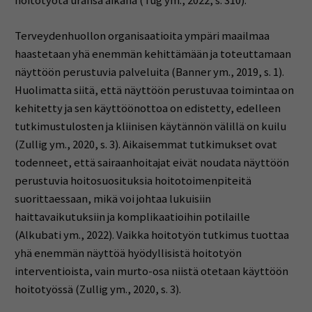
hoitotyötä uransa aikana (Tug ym., 2022, s. 310).
Terveydenhuollon organisaatioita ympäri maailmaa
haastetaan yhä enemmän kehittämään ja toteuttamaan
näyttöön perustuvia palveluita (Banner ym., 2019, s. 1).
Huolimatta siitä, että näyttöön perustuvaa toimintaa on
kehitetty ja sen käyttöönottoa on edistetty, edelleen
tutkimustulosten ja kliinisen käytännön välillä on kuilu
(Zullig ym., 2020, s. 3). Aikaisemmat tutkimukset ovat
todenneet, että sairaanhoitajat eivät noudata näyttöön
perustuvia hoitosuosituksia hoitotoimenpiteitä
suorittaessaan, mikä voi johtaa lukuisiin
haittavaikutuksiin ja komplikaatioihin potilaille
(Alkubati ym., 2022). Vaikka hoitotyön tutkimus tuottaa
yhä enemmän näyttöä hyödyllisistä hoitotyön
interventioista, vain murto-osa niistä otetaan käyttöön
hoitotyössä (Zullig ym., 2020, s. 3).