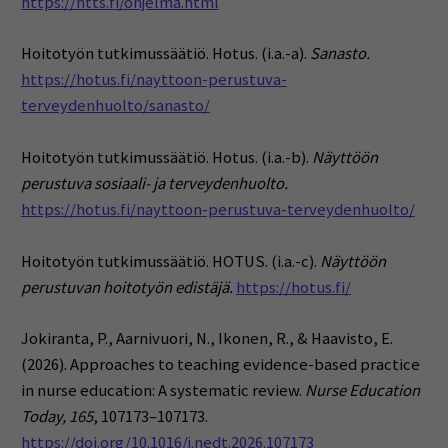
https://htts.fi/ohjelma.html
Hoitotyön tutkimussäätiö. Hotus. (i.a.-a).
Sanasto.
https://hotus.fi/nayttoon-perustuva-
terveydenhuolto/sanasto/
Hoitotyön tutkimussäätiö. Hotus. (i.a.-b).
Näyttöön
perustuva sosiaali- ja terveydenhuolto.
https://hotus.fi/nayttoon-perustuva-terveydenhuolto/
Hoitotyön tutkimussäätiö. HOTUS. (i.a.-c).
Näyttöön
perustuvan hoitotyön edistäjä.
https://hotus.fi/
Jokiranta, P., Aarnivuori, N., Ikonen, R., & Haavisto, E.
(2026). Approaches to teaching evidence-based practice
in nurse education: A systematic review.
Nurse Education
Today, 165
, 107173–107173.
https://doi.org/10.1016/j.nedt.2026.107173