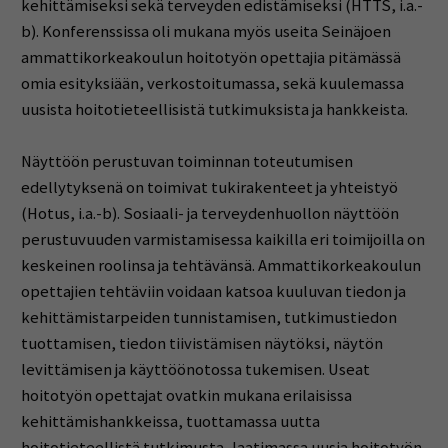
kehittämiseksi sekä terveyden edistämiseksi (HTTS, i.a.-
b). Konferenssissa oli mukana myös useita Seinäjoen
ammattikorkeakoulun hoitotyön opettajia pitämässä
omia esityksiään, verkostoitumassa, sekä kuulemassa
uusista hoitotieteellisistä tutkimuksista ja hankkeista.
Näyttöön perustuvan toiminnan toteutumisen
edellytyksenä on toimivat tukirakenteet ja yhteistyö
(Hotus, i.a.-b). Sosiaali- ja terveydenhuollon näyttöön
perustuvuuden varmistamisessa kaikilla eri toimijoilla on
keskeinen roolinsa ja tehtävänsä. Ammattikorkeakoulun
opettajien tehtäviin voidaan katsoa kuuluvan tiedon ja
kehittämistarpeiden tunnistamisen, tutkimustiedon
tuottamisen, tiedon tiivistämisen näytöksi, näytön
levittämisen ja käyttöönotossa tukemisen. Useat
hoitotyön opettajat ovatkin mukana erilaisissa
kehittämishankkeissa, tuottamassa uutta
hoitotieteellistä tutkimusta, laatimassa uusia hoitotyön