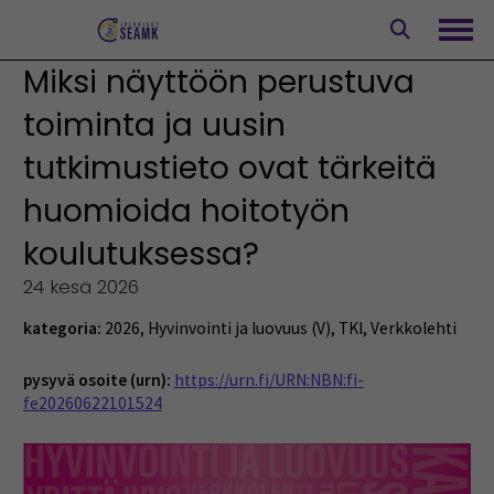
Siirry
sisältöön
Avaa
Miksi näyttöön perustuva
toiminta ja uusin
tutkimustieto ovat tärkeitä
huomioida hoitotyön
koulutuksessa?
24 kesä 2026
kategoria:
2026
,
Hyvinvointi ja luovuus (V)
,
TKI
,
Verkkolehti
pysyvä osoite (urn):
https://urn.fi/URN:NBN:fi-
fe20260622101524