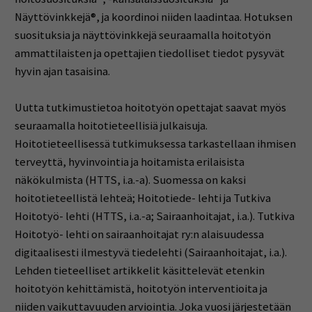
Näyttövinkkejä®, ja koordinoi niiden laadintaa. Hotuksen
suosituksia ja näyttövinkkejä seuraamalla hoitotyön
ammattilaisten ja opettajien tiedolliset tiedot pysyvät
hyvin ajan tasaisina.
Uutta tutkimustietoa hoitotyön opettajat saavat myös
seuraamalla hoitotieteellisiä julkaisuja.
Hoitotieteellisessä tutkimuksessa tarkastellaan ihmisen
terveyttä, hyvinvointia ja hoitamista erilaisista
näkökulmista (HTTS, i.a.-a). Suomessa on kaksi
hoitotieteellistä lehteä; Hoitotiede- lehti ja Tutkiva
Hoitotyö- lehti (HTTS, i.a.-a; Sairaanhoitajat, i.a.). Tutkiva
Hoitotyö- lehti on sairaanhoitajat ry:n alaisuudessa
digitaalisesti ilmestyvä tiedelehti (Sairaanhoitajat, i.a.).
Lehden tieteelliset artikkelit käsittelevät etenkin
hoitotyön kehittämistä, hoitotyön interventioita ja
niiden vaikuttavuuden arviointia. Joka vuosi järjestetään