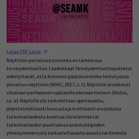
(Opens in a new window)
Lataa PDF tästä
Näyttöön perustuva toiminta on tärkeä osa
terveydenhuoltoa. Laadukkaat terveydenhuoltopalvelut
edellyttävät, että kliininen päätöksenteko hoitotyössä
perustuu näyttöön (WHO, 2017, s. 1). Näytöllä (evidence)
viitataan parhaaseen saatavilla olevaan tietoon (Hotus,
i.a.-a). Näytöllä siis tarkoitetaan ajantasaista,
järjestelmällisesti kootusta ja kriittisesti arvioidusta
tutkimustiedosta koottua tiivistelmää tai
tutkimustiedon puuttuessa asiantuntijoiden
yhteisymmärrystä tarkasteltavasta asiasta tai ilmiöstä