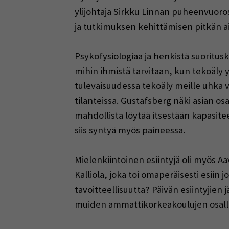
ylijohtaja Sirkku Linnan puheenvuoros
ja tutkimuksen kehittämisen pitkän aik
Psykofysiologiaa ja henkistä suoritusk
mihin ihmistä tarvitaan, kun tekoäly
tulevaisuudessa tekoäly meille uhka vai
tilanteissa. Gustafsberg näki asian 
mahdollista löytää itsestään kapasitee
siis syntyä myös paineessa.
Mielenkiintoinen esiintyjä oli myös Aa
Kalliola, joka toi omaperäisesti esiin
tavoitteellisuutta? Päivän esiintyjie
muiden ammattikorkeakoulujen osalli