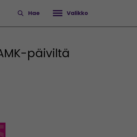
Hae
Valikko
Avaa valikko
AMK-päiviltä