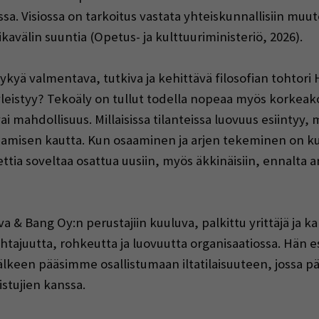
sa. Visiossa on tarkoitus vastata yhteiskunnallisiin mu
avälin suuntia (Opetus- ja kulttuuriministeriö, 2026).
ykyä valmentava, tutkiva ja kehittävä filosofian tohtori
 yleistyy? Tekoäly on tullut todella nopeaa myös korke
 mahdollisuus. Millaisissa tilanteissa luovuus esiintyy, m
osaamisen kautta. Kun osaaminen ja arjen tekeminen on 
ttia soveltaa osattua uusiin, myös äkkinäisiin, ennalta a
va & Bang Oy:n perustajiin kuuluva, palkittu yrittäjä ja
 johtajuutta, rohkeutta ja luovuutta organisaatiossa. Hän 
n jälkeen pääsimme osallistumaan iltatilaisuuteen, joss
stujien kanssa.