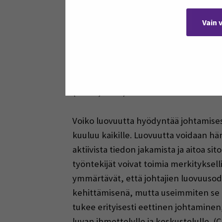
resurssina, jolloin työntekijöiden luo
luovuus määritellään yleisesti ideoiden
Vain 
organisaatiolle (Montag ym., 2012). Lu
aikaa, ruokkii luovuutta. Tutkimusten 
ohjeet. Työyhteisöjen luovuutta tutkin
miten oma työ liittyy organisaation ta
(Collin, 2020.)
Voiko luovuutta hyödyntää johtamises
kuuluu kaikille. Luovuutta voidaan h
aktiivista tiedon jakamista ja aitoa si
työntekijät voivat toimia merkityksel
ymmärtävät, että johtajien luovuusod
kehittämisenä, mutta useimmiten se tu
tukee erityisesti eettinen johtaminen, 
luvan ihmettelylle ja keskustelulle. (Co