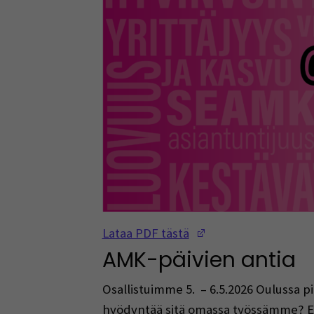
(Opens in a new w
Lataa PDF tästä
AMK-päivien antia
Osallistuimme 5. – 6.5.2026 Oulussa pi
hyödyntää sitä omassa työssämme? E