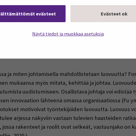
vuus toimii organisaation innovaation ja muutoksen kehit
 tuottamisena tuotteille, prosesseille tai palveluille, jot
välttämättömät evästeet
Evästeet ok
ovuus on osa hyvinvointia. Toisinaan ajatellaan, että pelk
mukaan luovuus mahdollistuu erityisesti silloin, kun sit
Näytä tiedot ja muokkaa asetuksia
ut Collin näkee, että itseohjautuvuus syntyy tilanteissa, 
voitteisiin. Hän näkee, että luovuuden mahdollistamiseks
sa ja miten johtamisella mahdollistetaan luovuutta? Fo
änen mukaansa myös mitata, kehittää ja johtaa. Luovuud
toutumista uudistumiseen. Osallistava johtaja voi edistää 
lisen innovaation lähteenä omassa organisaatiossa (Fu ym.
otukset motivoivat työntekijöiden luovuutta. Luovuus v
lee arjessa näkyviin vastaan tulevien haasteiden ratkai
jossa rakenteet ja roolit ovat selkeät, vastuunjako on kai
llin, 2020.)