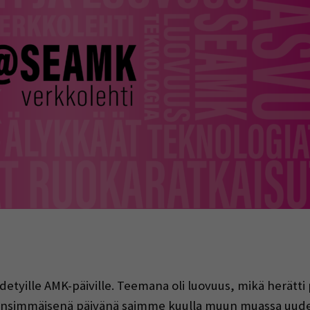
indow)
detyille AMK-päiville. Teemana oli luovuus, mikä herätti
nsimmäisenä päivänä saimme kuulla muun muassa uudes