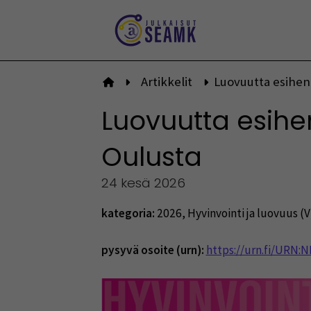
Siirry
sisältöön
Artikkelit
Luovuutta esihenk
Etusivulle
Luovuutta esihe
Oulusta
24 kesä 2026
kategoria:
2026
,
Hyvinvointi ja luovuus (V
pysyvä osoite (urn):
https://urn.fi/URN: