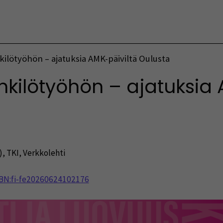
Vaihda kieltä
ilötyöhön – ajatuksia AMK-päiviltä Oulusta
nkilötyöhön – ajatuksia 
)
,
TKI
,
Verkkolehti
NBN:fi-fe20260624102176