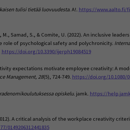
okaisen tulisi tietää luovuudesta
. A!.
https://www.aalto.fi/fi
z, M., Samad, S., & Comite, U. (2022). An inclusive lead
he role of psychological safety and polychronicity.
Intern
.
https://doi.org/10.3390/ijerph19084519
eativity expectations motivate employee creativity: A m
rce Management, 28
(5), 724-749.
https://doi.org/10.1080/
radenomikoulutuksessa opiskelu
. jamk.
https://help.jamk
012). A critical analysis of the workplace creativity crite
1177/0149206312441835