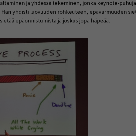
altaminen ja yhdessä tekeminen, jonka keynote-puhujana
1). Hän yhdisti luovuuden rohkeuteen, epävarmuuden siet
a sietää epäonnistumista ja joskus jopa häpeää.