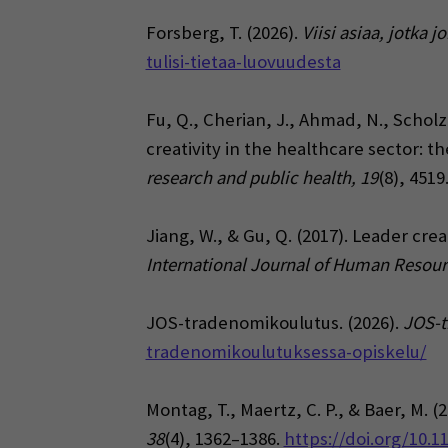
Forsberg, T. (2026).
Viisi asiaa, jotka j
tulisi-tietaa-luovuudesta
Fu, Q., Cherian, J., Ahmad, N., Schol
creativity in the healthcare sector: t
research and public health, 19
(8), 4519
Jiang, W., & Gu, Q. (2017). Leader cr
International Journal of Human Resou
JOS-tradenomikoulutus. (2026).
JOS-t
tradenomikoulutuksessa-opiskelu/
Montag, T., Maertz, C. P., & Baer, M. (2
38
(4), 1362–1386.
https://doi.org/10.