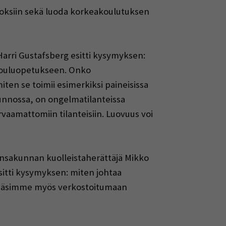
utoksiin sekä luoda korkeakoulutuksen
 Harri Gustafsberg esitti kysymyksen:
akouluopetukseen. Onko
iten se toimii esimerkiksi paineisissa
kunnossa, on ongelmatilanteissa
rvaamattomiin tilanteisiin. Luovuus voi
 kansakunnan kuolleistaherättäjä Mikko
esitti kysymyksen: miten johtaa
a pääsimme myös verkostoitumaan