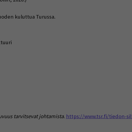
uoden kuluttua Turussa.
ttuuri
uvuus tarvitsevat johtamista
.
https://www.tsr.fi/tiedon-si