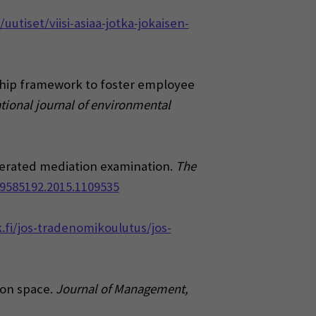
/uutiset/viisi-asiaa-jotka-jokaisen-
ership framework to foster employee
ational journal of environmental
oderated mediation examination.
The
09585192.2015.1109535
.fi/jos-tradenomikoulutus/jos-
rion space.
Journal of Management,