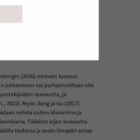
täjänä (Pirinen, 2021). Työpaikan
ka ovat uusia ja hyödyllisiä
ästään vapaus ja että on riittävästi
ä on tukemassa selkeät raamit ja
joissa työntekijällä on nähtävissä,
i tarvitaan vastuullista johtamista.
rsbergin (2026) mukaan luovuus
en johtaminen voi parhaimmillaan olla
työntekijöiden luovuutta, ja
, 2022). Myös Jiang ja Gu (2017)
oidaan nähdä uuden ideointina ja
semisena. Tällaista arjen luovuutta
killa tiedossa ja avoin ilmapiiri antaa