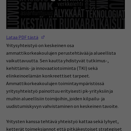
(Opens in a new window)
Lataa PDF tästä
Yritysyhteistyö on keskeinen osa
ammattikorkeakoulujen perustehtävää ja alueellista
vaikuttavuutta. Sen kautta yhdistyvät tutkimus-,
kehittämis- ja innovaatiotoiminta (TKI) sekä
elinkeinoelämän konkreettiset tarpeet.
Ammattikorkeakoulujen toimintaympäristössä
yritysyhteistyö painottuu erityisesti pk-yrityksiin ja
muihin alueellisiin toimijoihin, joiden kilpailu- ja
uudistumiskyvyn vahvistaminen on keskeinen tavoite.
Yritysten kanssa tehtävä yhteistyö kattaa sekä lyhyet,
ketterät toimeksiannot että pitkäkestoiset strategiset