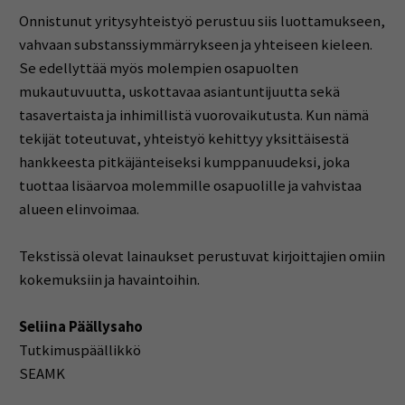
Onnistunut yritysyhteistyö perustuu siis luottamukseen,
vahvaan substanssiymmärrykseen ja yhteiseen kieleen.
Se edellyttää myös molempien osapuolten
mukautuvuutta, uskottavaa asiantuntijuutta sekä
tasavertaista ja inhimillistä vuorovaikutusta. Kun nämä
tekijät toteutuvat, yhteistyö kehittyy yksittäisestä
hankkeesta pitkäjänteiseksi kumppanuudeksi, joka
tuottaa lisäarvoa molemmille osapuolille ja vahvistaa
alueen elinvoimaa.
Tekstissä olevat lainaukset perustuvat kirjoittajien omiin
kokemuksiin ja havaintoihin.
Seliina Päällysaho
Tutkimuspäällikkö
SEAMK