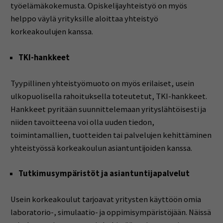
työelämäkokemusta. Opiskelijayhteistyö on myös
helppo väylä yrityksille aloittaa yhteistyö
korkeakoulujen kanssa.
TKI-hankkeet
Tyypillinen yhteistyömuoto on myös erilaiset, usein
ulkopuolisella rahoituksella toteutetut, TKI-hankkeet.
Hankkeet pyritään suunnittelemaan yrityslähtöisesti ja
niiden tavoitteena voi olla uuden tiedon,
toimintamallien, tuotteiden tai palvelujen kehittäminen
yhteistyössä korkeakoulun asiantuntijoiden kanssa.
Tutkimusympäristöt ja asiantuntijapalvelut
Usein korkeakoulut tarjoavat yritysten käyttöön omia
laboratorio-, simulaatio- ja oppimisympäristöjään. Näissä