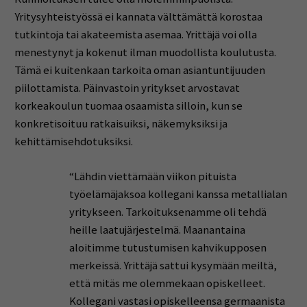
Yritysyhteistyössä ei kannata välttämättä korostaa
tutkintoja tai akateemista asemaa. Yrittäjä voi olla
menestynyt ja kokenut ilman muodollista koulutusta.
Tämä ei kuitenkaan tarkoita oman asiantuntijuuden
piilottamista. Päinvastoin yritykset arvostavat
korkeakoulun tuomaa osaamista silloin, kun se
konkretisoituu ratkaisuiksi, näkemyksiksi ja
kehittämisehdotuksiksi.
“Lähdin viettämään viikon pituista
työelämäjaksoa kollegani kanssa metallialan
yritykseen. Tarkoituksenamme oli tehdä
heille laatujärjestelmä. Maanantaina
aloitimme tutustumisen kahvikupposen
merkeissä. Yrittäjä sattui kysymään meiltä,
että mitäs me olemmekaan opiskelleet.
Kollegani vastasi opiskelleensa germaanista