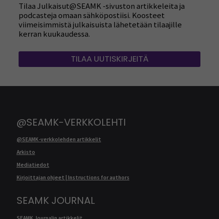
Tilaa Julkaisut@SEAMK -sivuston artikkeleita ja
podcasteja omaan sähköpostiisi. Koosteet
viimeisimmistä julkaisuista lähetetään tilaajille
kerran kuukaudessa.
TILAA UUTISKIRJEITÄ
@SEAMK-VERKKOLEHTI
@SEAMK-verkkolehden artikkelit
Arkisto
Mediatiedot
Kirjoittajan ohjeet | Instructions for authors
SEAMK JOURNAL
SEAMK Journalin artikkelit