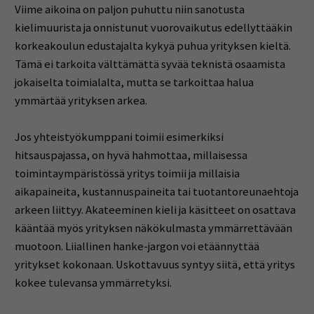
Viime aikoina on paljon puhuttu niin sanotusta
kielimuurista ja onnistunut vuorovaikutus edellyttääkin
korkeakoulun edustajalta kykyä puhua yrityksen kieltä.
Tämä ei tarkoita välttämättä syvää teknistä osaamista
jokaiselta toimialalta, mutta se tarkoittaa halua
ymmärtää yrityksen arkea.
Jos yhteistyökumppani toimii esimerkiksi
hitsauspajassa, on hyvä hahmottaa, millaisessa
toimintaympäristössä yritys toimii ja millaisia
aikapaineita, kustannuspaineita tai tuotantoreunaehtoja
arkeen liittyy. Akateeminen kieli ja käsitteet on osattava
kääntää myös yrityksen näkökulmasta ymmärrettävään
muotoon. Liiallinen hanke-jargon voi etäännyttää
yritykset kokonaan. Uskottavuus syntyy siitä, että yritys
kokee tulevansa ymmärretyksi.