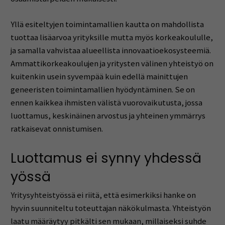
Yllä esiteltyjen toimintamallien kautta on mahdollista
tuottaa lisäarvoa yrityksille mutta myös korkeakoululle,
ja samalla vahvistaa alueellista innovaatioekosysteemiä.
Ammattikorkeakoulujen ja yritysten välinen yhteistyö on
kuitenkin usein syvempää kuin edellä mainittujen
geneeristen toimintamallien hyödyntäminen. Se on
ennen kaikkea ihmisten välistä vuorovaikutusta, jossa
luottamus, keskinäinen arvostus ja yhteinen ymmärrys
ratkaisevat onnistumisen.
Luottamus ei synny yhdessä
yössä
Yritysyhteistyössä ei riitä, että esimerkiksi hanke on
hyvin suunniteltu toteuttajan näkökulmasta. Yhteistyön
laatu määräytyy pitkälti sen mukaan, millaiseksi suhde