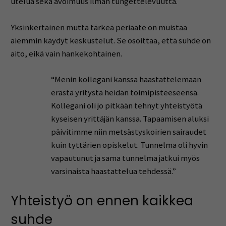
utelua sekä avoimuus ilman tungettelevuutta.
Yksinkertainen mutta tärkeä periaate on muistaa
aiemmin käydyt keskustelut. Se osoittaa, että suhde on
aito, eikä vain hankekohtainen.
“Menin kollegani kanssa haastattelemaan
erästä yritystä heidän toimipisteeseensä.
Kollegani oli jo pitkään tehnyt yhteistyötä
kyseisen yrittäjän kanssa. Tapaamisen aluksi
päivitimme niin metsästyskoirien sairaudet
kuin tyttärien opiskelut. Tunnelma oli hyvin
vapautunut ja sama tunnelma jatkui myös
varsinaista haastattelua tehdessä.”
Yhteistyö on ennen kaikkea
suhde