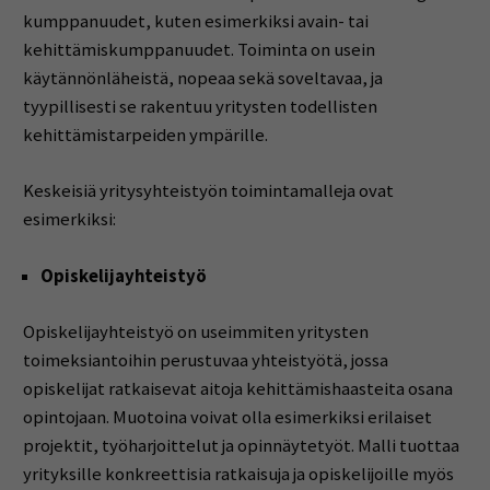
kumppanuudet, kuten esimerkiksi avain- tai
kehittämiskumppanuudet. Toiminta on usein
käytännönläheistä, nopeaa sekä soveltavaa, ja
tyypillisesti se rakentuu yritysten todellisten
kehittämistarpeiden ympärille.
Keskeisiä yritysyhteistyön toimintamalleja ovat
esimerkiksi:
Opiskelijayhteistyö
Opiskelijayhteistyö on useimmiten yritysten
toimeksiantoihin perustuvaa yhteistyötä, jossa
opiskelijat ratkaisevat aitoja kehittämishaasteita osana
opintojaan. Muotoina voivat olla esimerkiksi erilaiset
projektit, työharjoittelut ja opinnäytetyöt. Malli tuottaa
yrityksille konkreettisia ratkaisuja ja opiskelijoille myös