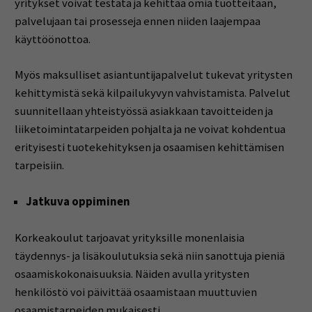
yritykset voivat testata ja kehittää omia tuotteitaan,
palvelujaan tai prosesseja ennen niiden laajempaa
käyttöönottoa.
Myös maksulliset asiantuntijapalvelut tukevat yritysten
kehittymistä sekä kilpailukyvyn vahvistamista. Palvelut
suunnitellaan yhteistyössä asiakkaan tavoitteiden ja
liiketoimintatarpeiden pohjalta ja ne voivat kohdentua
erityisesti tuotekehityksen ja osaamisen kehittämisen
tarpeisiin.
Jatkuva oppiminen
Korkeakoulut tarjoavat yrityksille monenlaisia
täydennys- ja lisäkoulutuksia sekä niin sanottuja pieniä
osaamiskokonaisuuksia. Näiden avulla yritysten
henkilöstö voi päivittää osaamistaan muuttuvien
osaamistarpeiden mukaisesti.