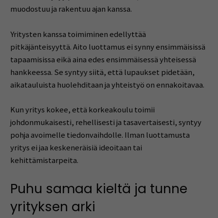
muodostuu ja rakentuu ajan kanssa.
Yritysten kanssa toimiminen edellyttää
pitkäjänteisyyttä. Aito luottamus ei synny ensimmäisissä
tapaamisissa eikä aina edes ensimmäisessä yhteisessä
hankkeessa. Se syntyy siitä, että lupaukset pidetään,
aikatauluista huolehditaan ja yhteistyö on ennakoitavaa.
Kun yritys kokee, että korkeakoulu toimii
johdonmukaisesti, rehellisesti ja tasavertaisesti, syntyy
pohja avoimelle tiedonvaihdolle. Ilman luottamusta
yritys ei jaa keskeneräisiä ideoitaan tai
kehittämistarpeita.
Puhu samaa kieltä ja tunne
yrityksen arki