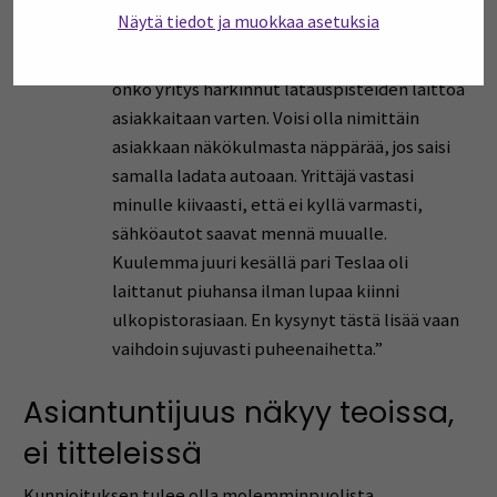
Näytä tiedot ja muokkaa asetuksia
“Olin parin kollegan kanssa yritysvierailulla ja
puheeksi tulivat sähköautot. Kysyin, että
onko yritys harkinnut latauspisteiden laittoa
asiakkaitaan varten. Voisi olla nimittäin
asiakkaan näkökulmasta näppärää, jos saisi
samalla ladata autoaan. Yrittäjä vastasi
minulle kiivaasti, että ei kyllä varmasti,
sähköautot saavat mennä muualle.
Kuulemma juuri kesällä pari Teslaa oli
laittanut piuhansa ilman lupaa kiinni
ulkopistorasiaan. En kysynyt tästä lisää vaan
vaihdoin sujuvasti puheenaihetta.”
Asiantuntijuus näkyy teoissa,
ei titteleissä
Kunnioituksen tulee olla molemminpuolista.