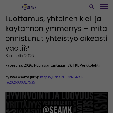
Siirry
sisältöön
Avaa
Luottamus, yhteinen kieli ja
käytännön ymmärrys – mitä
onnistunut yhteistyö oikeasti
vaatii?
3 maalis 2026
kategoria:
2026
,
Muu asiantuntijuus (V)
,
TKI
,
Verkkolehti
pysyvä osoite (urn):
https://urn.fi/URN:NBN:fi-
fe2026030317535