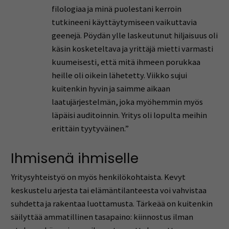
filologiaa ja minä puolestani kerroin
tutkineeni käyttäytymiseen vaikuttavia
geenejä. Pöydän ylle laskeutunut hiljaisuus oli
käsin kosketeltava ja yrittäjä mietti varmasti
kuumeisesti, että mitä ihmeen porukkaa
heille oli oikein lähetetty. Viikko sujui
kuitenkin hyvin ja saimme aikaan
laatujärjestelmän, joka myöhemmin myös
läpäisi auditoinnin. Yritys oli lopulta meihin
erittäin tyytyväinen.”
Ihmisenä ihmiselle
Yritysyhteistyö on myös henkilökohtaista. Kevyt
keskustelu arjesta tai elämäntilanteesta voi vahvistaa
suhdetta ja rakentaa luottamusta. Tärkeää on kuitenkin
säilyttää ammatillinen tasapaino: kiinnostus ilman