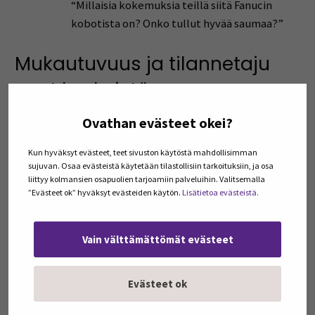
“Millaisia kokemuksia teillä siitä Fanucin
kobotista on? Onko tullut hyvää saumaa?”
Mukautuvuus ja tilannetaju
ovat keskeistä
Yritysympäristö on usein suorasukaisempi ja nopeampi
Ovathan evästeet okei?
kuin korkeakoulumaailma. Tämä vaatii
yhteistyökumppanilta joustavuutta ja etenkin sosiaalista
Kun hyväksyt evästeet, teet sivuston käytöstä mahdollisimman
sujuvan. Osaa evästeistä käytetään tilastollisiin tarkoituksiin, ja osa
älykkyyttä. Täytyy osata joustaa sekä etsiä ratkaisuja.
liittyy kolmansien osapuolien tarjoamiin palveluihin. Valitsemalla
Kaikkeen ei myöskään kannata reagoida
”Evästeet ok” hyväksyt evästeiden käytön.
Lisätietoa evästeistä.
puolustautumalla, eikä jokaiseen provokaatioon sitä
jatkamalla.
Vain välttämättömät evästeet
Hyvä vuorovaikutus tarkoittaa kykyä luovia tilanteissa,
hakea ratkaisuja ja edetä rakentavasti myös silloin, kun
Evästeet ok
näkemykset eroavat toisistaan.