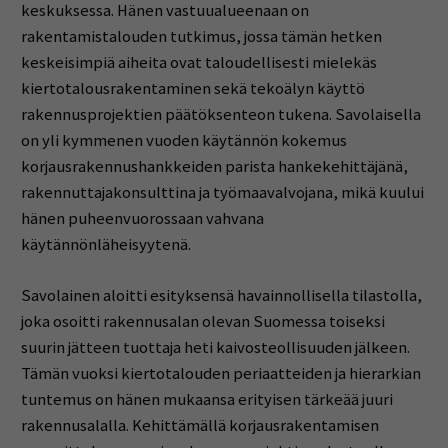
keskuksessa. Hänen vastuualueenaan on
rakentamistalouden tutkimus, jossa tämän hetken
keskeisimpiä aiheita ovat taloudellisesti mielekäs
kiertotalousrakentaminen sekä tekoälyn käyttö
rakennusprojektien päätöksenteon tukena. Savolaisella
on yli kymmenen vuoden käytännön kokemus
korjausrakennushankkeiden parista hankekehittäjänä,
rakennuttajakonsulttina ja työmaavalvojana, mikä kuului
hänen puheenvuorossaan vahvana
käytännönläheisyytenä.
Savolainen aloitti esityksensä havainnollisella tilastolla,
joka osoitti rakennusalan olevan Suomessa toiseksi
suurin jätteen tuottaja heti kaivosteollisuuden jälkeen.
Tämän vuoksi kiertotalouden periaatteiden ja hierarkian
tuntemus on hänen mukaansa erityisen tärkeää juuri
rakennusalalla. Kehittämällä korjausrakentamisen