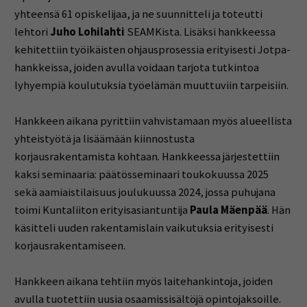
yhteensä 61 opiskelijaa, ja ne suunnitteli ja toteutti
lehtori
Juho Lohilahti
SEAMKista. Lisäksi hankkeessa
kehitettiin työikäisten ohjausprosessia erityisesti Jotpa-
hankkeissa, joiden avulla voidaan tarjota tutkintoa
lyhyempiä koulutuksia työelämän muuttuviin tarpeisiin.
Hankkeen aikana pyrittiin vahvistamaan myös alueellista
yhteistyötä ja lisäämään kiinnostusta
korjausrakentamista kohtaan. Hankkeessa järjestettiin
kaksi seminaaria: päätösseminaari toukokuussa 2025
sekä aamiaistilaisuus joulukuussa 2024, jossa puhujana
toimi Kuntaliiton erityisasiantuntija
Paula Mäenpää
. Hän
käsitteli uuden rakentamislain vaikutuksia erityisesti
korjausrakentamiseen.
Hankkeen aikana tehtiin myös laitehankintoja, joiden
avulla tuotettiin uusia osaamissisältöjä opintojaksoille.