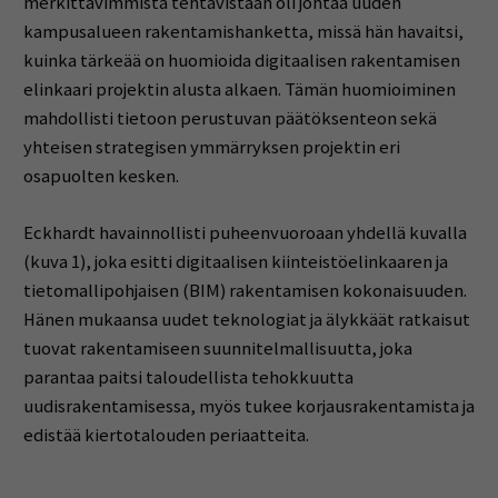
merkittävimmistä tehtävistään oli johtaa uuden
kampusalueen rakentamishanketta, missä hän havaitsi,
kuinka tärkeää on huomioida digitaalisen rakentamisen
elinkaari projektin alusta alkaen. Tämän huomioiminen
mahdollisti tietoon perustuvan päätöksenteon sekä
yhteisen strategisen ymmärryksen projektin eri
osapuolten kesken.
Eckhardt havainnollisti puheenvuoroaan yhdellä kuvalla
(kuva 1), joka esitti digitaalisen kiinteistöelinkaaren ja
tietomallipohjaisen (BIM) rakentamisen kokonaisuuden.
Hänen mukaansa uudet teknologiat ja älykkäät ratkaisut
tuovat rakentamiseen suunnitelmallisuutta, joka
parantaa paitsi taloudellista tehokkuutta
uudisrakentamisessa, myös tukee korjausrakentamista ja
edistää kiertotalouden periaatteita.