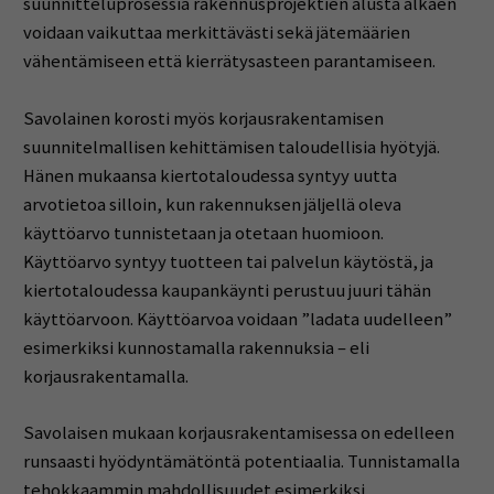
suunnitteluprosessia rakennusprojektien alusta alkaen
voidaan vaikuttaa merkittävästi sekä jätemäärien
vähentämiseen että kierrätysasteen parantamiseen.
Savolainen korosti myös korjausrakentamisen
suunnitelmallisen kehittämisen taloudellisia hyötyjä.
Hänen mukaansa kiertotaloudessa syntyy uutta
arvotietoa silloin, kun rakennuksen jäljellä oleva
käyttöarvo tunnistetaan ja otetaan huomioon.
Käyttöarvo syntyy tuotteen tai palvelun käytöstä, ja
kiertotaloudessa kaupankäynti perustuu juuri tähän
käyttöarvoon. Käyttöarvoa voidaan ”ladata uudelleen”
esimerkiksi kunnostamalla rakennuksia – eli
korjausrakentamalla.
Savolaisen mukaan korjausrakentamisessa on edelleen
runsaasti hyödyntämätöntä potentiaalia. Tunnistamalla
tehokkaammin mahdollisuudet esimerkiksi