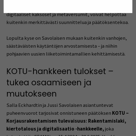
työkalut, kuten tieto- ja inventointimallinnus,
digitaaliset kaksoset ja metaversumit, voivat helpottaa
kuitenkin merkittävästi suunnittelua ja päätöksentekoa.
Lopulta kyse on Savolaisen mukaan kuitenkin vanhojen,
säästäväisten käytäntöjen arvostamisesta – ja niihin
pohjaavien uusien liiketoimintamallien kehittämisestä.
KOTU-hankkeen tulokset –
tukea osaamiseen ja
muutokseen
Salla Eckhardtin ja Jussi Savolaisen asiantuntevat
puheenvuorot tarjosivat onnistuneen päätöksen
KOTU –
Korjausrakentamisen tulevaisuus: Rakentamislaki,
kiertotalous ja digitalisaatio -hankkeelle,
joka