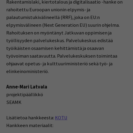
Rakentamislaki, kiertotalous ja digitalisaatio -hanke on
rahoitettu Euroopan unionin elpymis- ja
palautumistukivälineellä (RRF), joka on EU:n
elpymisvälineen (Next Generation EU) suurin ohjelma.
Rahoituksen on myöntänyt Jatkuvan oppimisen ja
työllisyyden palvelukeskus. Palvelukeskus edistää
työikäisten osaamisen kehittämistä ja osaavan
työvoiman saatavuutta. Palvelukeskuksen toimintaa
ohjaavat opetus- ja kulttuuriministeriö sekä työ- ja
elinkeinoministeriö.
Anne-Mari Latvala
projektipäällikkö
SEAMK
Lisätietoa hankkeesta:
KOTU
Hankkeen materiaalit: