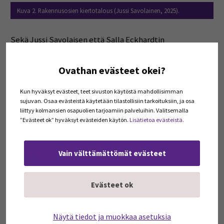
Kuva 2. Rakennusosien kiertotalous (Jussi Savolainen, 2025).
Sekä Jussi Savolaisen että Salla Eckhardtin
puheenvuoroissa korostui ajatus, että kiertotalous ei ole
irrallinen tai päälle liimattava osa nykyistä prosessia,
Ovathan evästeet okei?
vaan olennainen osa rakentamisen kokonaisvaltaista
elinkaariajattelua. Kiertotalous muuttaa prosessia ja sen
Kun hyväksyt evästeet, teet sivuston käytöstä mahdollisimman
sujuvan. Osaa evästeistä käytetään tilastollisiin tarkoituksiin, ja osa
vaikutukset tulee huomioida jo rakennushankkeen
liittyy kolmansien osapuolien tarjoamiin palveluihin. Valitsemalla
varhaisessa suunnitteluvaiheessa – ei vasta
”Evästeet ok” hyväksyt evästeiden käytön.
Lisätietoa evästeistä.
purkuvaiheessa.
Vain välttämättömät evästeet
Savolainen nosti esiin useita kiertotalouden
edistämiseen liittyviä haasteita, eli niin sanottuja
”pullonkauloja”. Näitä ovat esimerkiksi suunnittelun
Evästeet ok
lähtötietojen puutteet, epäyhtenäiset
merkintäkäytännöt suunnitelmissa sekä purku-
Näytä tiedot ja muokkaa asetuksia
urakoinnin sopimusmallit. Nykyaikaiset digitaaliset