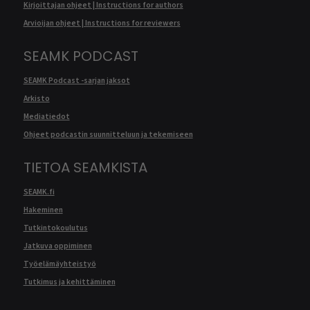
Kirjoittajan ohjeet | Instructions for authors
Arvioijan ohjeet | Instructions for reviewers
SEAMK PODCAST
SEAMK Podcast -sarjan jaksot
Arkisto
Mediatiedot
Ohjeet podcastin suunnitteluun ja tekemiseen
TIETOA SEAMKISTA
SEAMK.fi
Hakeminen
Tutkintokoulutus
Jatkuva oppiminen
Työelämäyhteistyö
Tutkimus ja kehittäminen