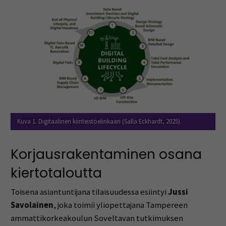
Kuva 1. Digitaalinen kiinteistöelinkaari (Salla Eckhardt, 2025).
Korjausrakentaminen osana
kiertotaloutta
Toisena asiantuntijana tilaisuudessa esiintyi
Jussi
Savolainen
, joka toimii yliopettajana Tampereen
ammattikorkeakoulun Soveltavan tutkimuksen