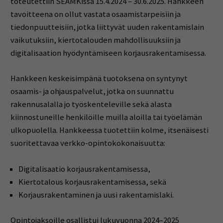
toteutettiin SEAMKissa 15.4.2024 – 30.6.2025. Hankkeen
tavoitteena on ollut vastata osaamistarpeisiin ja
tiedonpuutteisiin, jotka liittyvät uuden rakentamislain
vaikutuksiin, kiertotalouden mahdollisuuksiin ja
digitalisaation hyödyntämiseen korjausrakentamisessa.
Hankkeen keskeisimpänä tuotoksena on syntynyt
osaamis- ja ohjauspalvelut, jotka on suunnattu
rakennusalalla jo työskenteleville sekä alasta
kiinnostuneille henkilöille muilla aloilla tai työelämän
ulkopuolella. Hankkeessa tuotettiin kolme, itsenäisesti
suoritettavaa verkko-opintokokonaisuutta:
Digitalisaatio korjausrakentamisessa,
Kiertotalous korjausrakentamisessa, sekä
Korjausrakentaminen ja uusi rakentamislaki.
Opintojaksoille osallistui lukuvuonna 2024–2025