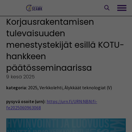
Siirry
sisältöön
Avaa
Korjausrakentamisen
tulevaisuuden
menestystekijät esillä KOTU-
hankkeen
päätösseminaarissa
9 kesä 2025
kategoria:
2025
,
Verkkolehti
,
Älykkäät teknologiat (V)
pysyvä osoite (urn):
https://urn.fi/URN:NBN:fi-
fe2025060963068