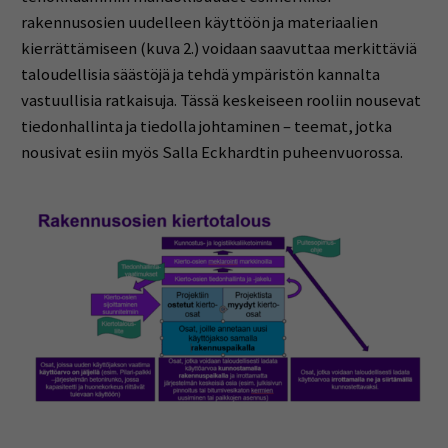
rakennusosien uudelleen käyttöön ja materiaalien
kierrättämiseen (kuva 2.) voidaan saavuttaa merkittäviä
taloudellisia säästöjä ja tehdä ympäristön kannalta
vastuullisia ratkaisuja. Tässä keskeiseen rooliin nousevat
tiedonhallinta ja tiedolla johtaminen – teemat, jotka
nousivat esiin myös Salla Eckhardtin puheenvuorossa.