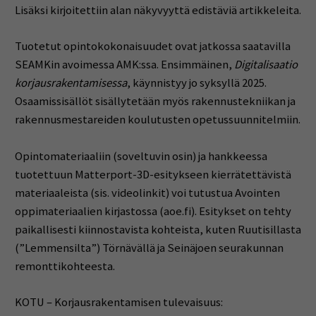
Lisäksi kirjoitettiin alan näkyvyyttä edistäviä artikkeleita.
Tuotetut opintokokonaisuudet ovat jatkossa saatavilla
SEAMKin avoimessa AMK:ssa. Ensimmäinen,
Digitalisaatio
korjausrakentamisessa
, käynnistyy jo syksyllä 2025.
Osaamissisällöt sisällytetään myös rakennustekniikan ja
rakennusmestareiden koulutusten opetussuunnitelmiin.
Opintomateriaaliin (soveltuvin osin) ja hankkeessa
tuotettuun Matterport-3D-esitykseen kierrätettävistä
materiaaleista (sis. videolinkit) voi tutustua Avointen
oppimateriaalien kirjastossa (aoe.fi). Esitykset on tehty
paikallisesti kiinnostavista kohteista, kuten Ruutisillasta
(”Lemmensilta”) Törnävällä ja Seinäjoen seurakunnan
remonttikohteesta.
KOTU – Korjausrakentamisen tulevaisuus: