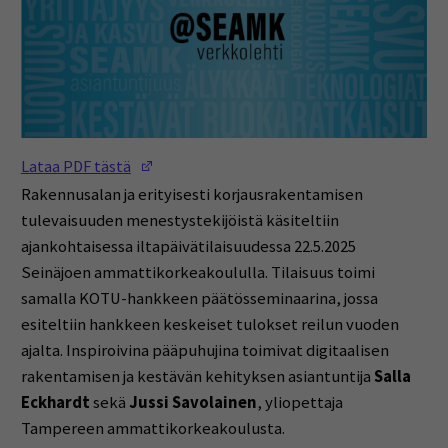
(Opens in a new window)
Lataa PDF tästä
Rakennusalan ja erityisesti korjausrakentamisen
tulevaisuuden menestystekijöistä käsiteltiin
ajankohtaisessa iltapäivätilaisuudessa 22.5.2025
Seinäjoen ammattikorkeakoululla. Tilaisuus toimi
samalla KOTU-hankkeen päätösseminaarina, jossa
esiteltiin hankkeen keskeiset tulokset reilun vuoden
ajalta. Inspiroivina pääpuhujina toimivat digitaalisen
rakentamisen ja kestävän kehityksen asiantuntija
Salla
Eckhardt
sekä
Jussi Savolainen
, yliopettaja
Tampereen ammattikorkeakoulusta.