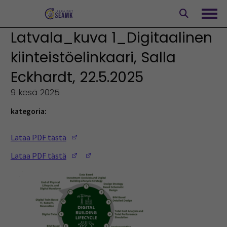
Siirry
sisältöön
Avaa
Latvala_kuva 1_Digitaalinen
kiinteistöelinkaari, Salla
Eckhardt, 22.5.2025
9 kesä 2025
kategoria:
(Opens in a new window)
Lataa PDF tästä
(Opens in a new window)
(Opens in a new window)
Lataa PDF tästä