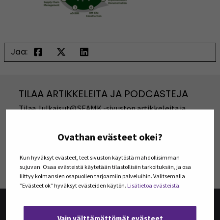
Jaa:
TILAA ARTIKKELEITA JA PODCASTEJA
Tilaa Julkaisut@SEAMK -sivuston artikkeleita ja
podcasteja omaan sähköpostiisi. Koosteet
viimeisimmistä julkaisuista lähetetään tilaajille
Ovathan evästeet okei?
kerran kuukaudessa.
Kun hyväksyt evästeet, teet sivuston käytöstä mahdollisimman
TILAA UUTISKIRJEITÄ
sujuvan. Osaa evästeistä käytetään tilastollisiin tarkoituksiin, ja osa
liittyy kolmansien osapuolien tarjoamiin palveluihin. Valitsemalla
”Evästeet ok” hyväksyt evästeiden käytön.
Lisätietoa evästeistä.
Vain välttämättömät evästeet