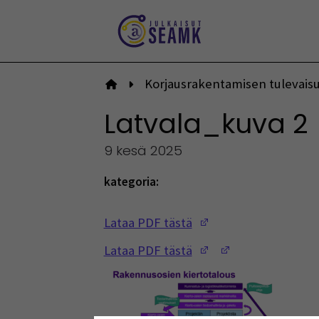
Siirry
sisältöön
Korjausrakentamisen tulevais
Etusivulle
Latvala_kuva 2
9 kesä 2025
kategoria:
(Opens in a new w
Lataa PDF tästä
(Opens in a new w
(Opens in a ne
Lataa PDF tästä