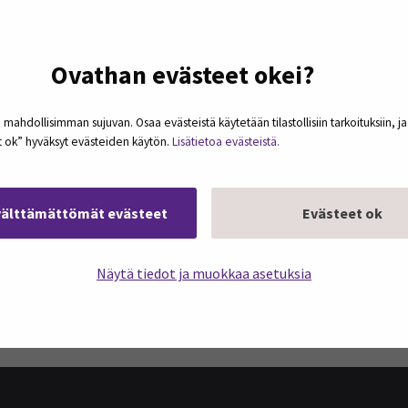
Ovathan evästeet okei?
 mahdollisimman sujuvan. Osaa evästeistä käytetään tilastollisiin tarkoituksiin, j
et ok” hyväksyt evästeiden käytön.
Lisätietoa evästeistä.
välttämättömät evästeet
Evästeet ok
Näytä tiedot ja muokkaa asetuksia
podcasteja omaan sähköpostiisi. Koosteet
kerran kuukaudessa.