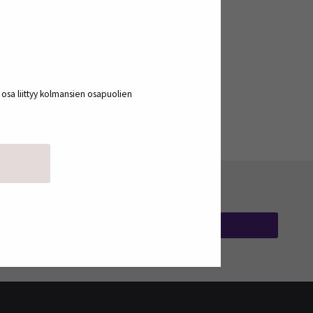
a osa liittyy kolmansien osapuolien
TILAA UUTISKIRJEITÄ