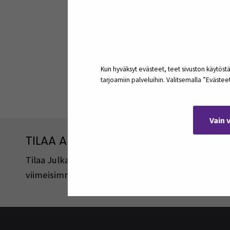
Kun hyväksyt evästeet, teet sivuston käytöstä
tarjoamiin palveluihin. Valitsemalla ”Eväste
Jaa:
Vain 
TILAA ARTIKKELEITA JA PODCASTEJA
Tilaa Julkaisut@SEAMK -sivuston artikkeleita ja 
viimeisimmistä julkaisuista lähetetään tilaajille 