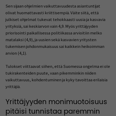
Sen sijaan ohjelmien vaikuttavuudesta asiantuntijat
olivat huomattavasti kriittisempiä. Väite siitä, että
julkiset ohjelmat tukevat tehokkaasti uusia ja kasvavia
yrityksiä, sai keskiarvon vain 4,9. Myös yrittäjyyden
priorisointi paikallisessa politiikassa arvioitiin melko
matalaksi (4,9), ja uusien sekä kasvavien yritysten
tukemisen johdonmukaisuus sai kaikkein heikoimman
arvion (4,1).
Tulokset viittaavat siihen, että Suomessa ongelma ei ole
tukirakenteiden puute, vaan pikemminkin niiden
vaikuttavuus, kohdentuminen ja kyky tavoittaa erilaisia
yrittäjiä.
Yrittäjyyden monimuotoisuus
pitäisi tunnistaa paremmin