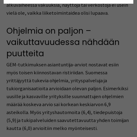
alkuvaiheessa vakuuksia, näyttöjä tai verkostoja ei usein
vielä ole, vaikka liiketoimintaidea olisi lupaava.
Ohjelmia on paljon –
vaikuttavuudessa nähdään
puutteita
GEM-tutkimuksen asiantuntija-arviot nostavat esiin
myös toisen kiinnostavan ristiriidan. Suomessa
yrittäjyyttä tukevia ohjelmia, yrityspalveluja ja
tukiorganisaatioita arvioidaan olevan paljon. Esimerkiksi
uusille ja kasvaville yrityksille suunnattujen ohjelmien
määrää koskeva arvio sai korkean keskiarvon 6,9
asteikolla. Myös yrityshautomoita (6,4), tiedepuistoja
(5,9) ja tukipalveluiden saavutettavuutta yhden toimijan
kautta (6,0) arvioitiin melko myönteisesti.