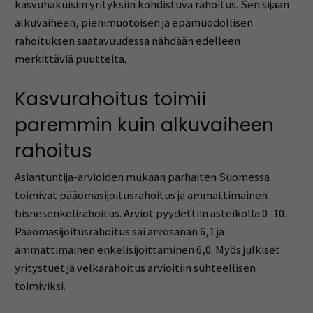
kasvuhakuisiin yrityksiin kohdistuva rahoitus. Sen sijaan
alkuvaiheen, pienimuotoisen ja epämuodollisen
rahoituksen saatavuudessa nähdään edelleen
merkittäviä puutteita.
Kasvurahoitus toimii
paremmin kuin alkuvaiheen
rahoitus
Asiantuntija-arvioiden mukaan parhaiten Suomessa
toimivat pääomasijoitusrahoitus ja ammattimainen
bisnesenkelirahoitus. Arviot pyydettiin asteikolla 0–10.
Pääomasijoitusrahoitus sai arvosanan 6,1 ja
ammattimainen enkelisijoittaminen 6,0. Myös julkiset
yritystuet ja velkarahoitus arvioitiin suhteellisen
toimiviksi.