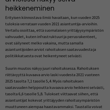
heikkeneminen
Erityisen kiinnostava ilmiö havaitaan, kun vuoden 2025
tuloksia verrataan vuoden 2021 asiantuntija-arvioihin.
Vertailu osoittaa, että suomalaisen yrittäjyysympäristön
vahvuudet, kuten infrastruktuuri ja perusrakenteet,
ovat säilyneet melko vakaina, mutta samalla
asiantuntijoiden arviot rahoituksen saatavuudesta ja
politiikkatuesta ovat heikentyneet selvästi.
Suurin muutos näkyy juuri rahoituksessa. Rahoituksen
riittävyyttä kuvaava arvio laski vuodesta 2021 vuoteen
2025 tasolta 7,1 tasolle 5,4. Myös rahoituksen
saatavuuden helppoutta kuvaava arvio heikkeni selvästi,
tasolta 6,6 tasolle 5,8. Tulokset viittaavat siihen, että
asiantuntijat kokevat yrittäjyyden rahoitusympäristön
muuttuneen aiempaa haastavammaksi. Taustalla voivat