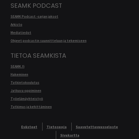
SEAMK PODCAST
SEAMK Podcast -sarjan jaksot
Arkisto
Mediatiedot
Ohjeet podcastin suunnitteluun ja tekemiseen
TIETOA SEAMKISTA
SEAMK.fi
Hakeminen
Tutkintokoulutus
Jatkuva oppiminen
Työelämäyhteistyö
Tutkimus ja kehittäminen
Evästeet
Tietosuoja
Saavutettavuusseloste
Sivukartta