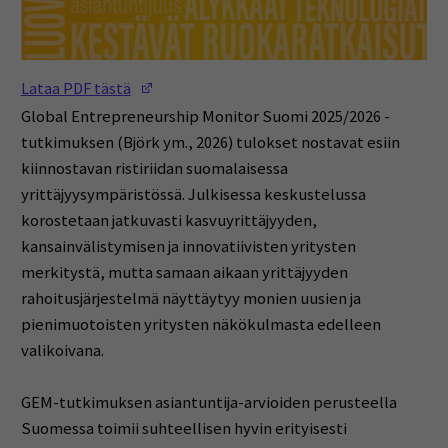
(Opens in a new window)
Lataa PDF tästä
Global Entrepreneurship Monitor Suomi 2025/2026 -
tutkimuksen (Björk ym., 2026) tulokset nostavat esiin
kiinnostavan ristiriidan suomalaisessa
yrittäjyysympäristössä. Julkisessa keskustelussa
korostetaan jatkuvasti kasvuyrittäjyyden,
kansainvälistymisen ja innovatiivisten yritysten
merkitystä, mutta samaan aikaan yrittäjyyden
rahoitusjärjestelmä näyttäytyy monien uusien ja
pienimuotoisten yritysten näkökulmasta edelleen
valikoivana.
GEM-tutkimuksen asiantuntija-arvioiden perusteella
Suomessa toimii suhteellisen hyvin erityisesti