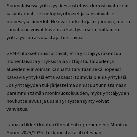
Suomalaisessa yrittäjyyskeskustelussa korostuvat usein
kasvutarinat, teknologiayritykset ja kansainväliset
menestysesimerkit. Ne ovat tärkeitä ja inspiroivia, mutta
samalla ne voivat kaventaa käsitystä siitä, millainen
yrittäjyys on arvokasta ja tuettavaa.
GEM-tulokset muistuttavat, että yrittäjyys rakentuu
monenlaisista yrityksistä ja yrittäjistä. Talouden ja
alueiden elinvoiman kannalta tarvitaan sekä nopeasti
kasvavia yrityksiä että vakaasti toimivia pieniä yrityksiä.
Jos yrittäjyyden tukijärjestelmä onnistuu tunnistamaan
paremmin tämän monimuotoisuuden, myös yrittäjyyden
houkuttelevuus ja uusien yritysten synty voivat
vahvistua.
Tämä artikkeli kuuluu Global Entrepreneurship Monitor
Suomi 2025/2026 -tutkimusta käsittelevään