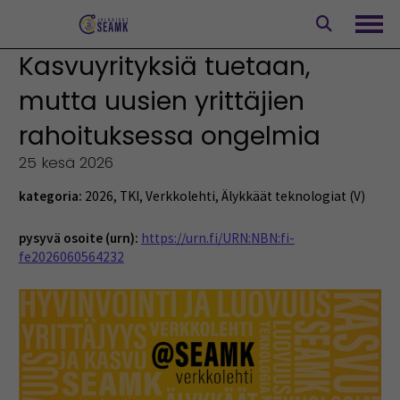
Siirry
sisältöön
Avaa
Kasvuyrityksiä tuetaan,
mutta uusien yrittäjien
rahoituksessa ongelmia
25 kesä 2026
kategoria:
2026
,
TKI
,
Verkkolehti
,
Älykkäät teknologiat (V)
pysyvä osoite (urn):
https://urn.fi/URN:NBN:fi-
fe2026060564232