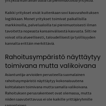
yrityksiä kuin aivan uusia tai pienimuotoisia yrityksiä.
Kaikki yritykset eivät kuitenkaan sovi kasvurahoituksen
logiikkaan. Monet yritykset toimivat paikallisilla
markkinoilla, palvelualoilla tai pienimuotoisesti ilman
tavoitetta nopeasta kansainvälisestä kasvusta. Silti ne
voivat olla alueellisesti, taloudellisesti ja työllisyyden
kannalta erittäin merkittäviä.
Rahoitusympäristö näyttäytyy
toimivana mutta valikoivana
Asiantuntija-arvioiden perusteella suomalainen
rahoitusympäristö näyttäytyy kokonaisuutena
kohtalaisen toimivana mutta samalla valikoivana.
Rahoituksen perusrakenteet ovat olemassa, mutta
niiden saavutettavuus ei ole kaikille yrittäjäryhmille
samanlainen.