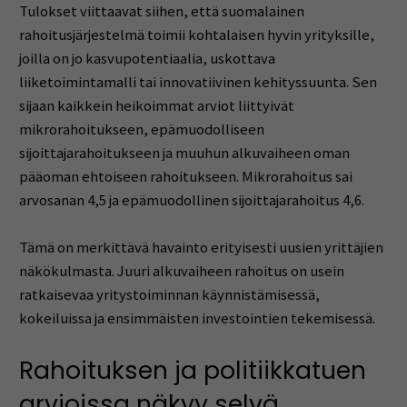
Tulokset viittaavat siihen, että suomalainen
rahoitusjärjestelmä toimii kohtalaisen hyvin yrityksille,
joilla on jo kasvupotentiaalia, uskottava
liiketoimintamalli tai innovatiivinen kehityssuunta. Sen
sijaan kaikkein heikoimmat arviot liittyivät
mikrorahoitukseen, epämuodolliseen
sijoittajarahoitukseen ja muuhun alkuvaiheen oman
pääoman ehtoiseen rahoitukseen. Mikrorahoitus sai
arvosanan 4,5 ja epämuodollinen sijoittajarahoitus 4,6.
Tämä on merkittävä havainto erityisesti uusien yrittäjien
näkökulmasta. Juuri alkuvaiheen rahoitus on usein
ratkaisevaa yritystoiminnan käynnistämisessä,
kokeiluissa ja ensimmäisten investointien tekemisessä.
Rahoituksen ja politiikkatuen
arvioissa näkyy selvä