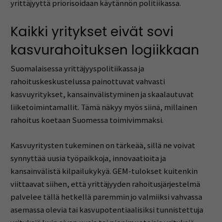
yrittäjyyttä priorisoidaan käytännön politiikassa.
Kaikki yritykset eivät sovi
kasvurahoituksen logiikkaan
Suomalaisessa yrittäjyyspolitiikassa ja
rahoituskeskustelussa painottuvat vahvasti
kasvuyritykset, kansainvälistyminen ja skaalautuvat
liiketoimintamallit. Tämä näkyy myös siinä, millainen
rahoitus koetaan Suomessa toimivimmaksi.
Kasvuyritysten tukeminen on tärkeää, sillä ne voivat
synnyttää uusia työpaikkoja, innovaatioita ja
kansainvälistä kilpailukykyä. GEM-tulokset kuitenkin
viittaavat siihen, että yrittäjyyden rahoitusjärjestelmä
palvelee tällä hetkellä paremmin jo valmiiksi vahvassa
asemassa olevia tai kasvupotentiaalisiksi tunnistettuja