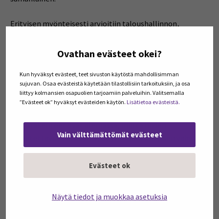
Erityisen myönteisesti arvioitiin taloushallinnon,
konsultoinnin ja muiden taloudellisten tukipalvelujen
saatavuus kohtuullisilla kustannuksilla, joka sai
Ovathan evästeet okei?
keskiarvon 6,5. Sen sijaan siemenrahoituksen saatavuus
sai vain kohtalaisen arvion (5,6), samoin
Kun hyväksyt evästeet, teet sivuston käytöstä mahdollisimman
sujuvan. Osaa evästeistä käytetään tilastollisiin tarkoituksiin, ja osa
velkarahoituksen sekä kasvuvaiheen
liittyy kolmansien osapuolien tarjoamiin palveluihin. Valitsemalla
sijoittajarahoituksen saavutettavuus (molemmat 5,5).
”Evästeet ok” hyväksyt evästeiden käytön.
Lisätietoa evästeistä.
Tulokset viittaavat siihen, että rahoituksen
perusrakenteet ovat olemassa, mutta niiden
Vain välttämättömät evästeet
saavutettavuus ei näyttäydy yrittäjille erityisen vahvana
tai tasaisesti jakautuvana. Yrittäjät, joilla on valmiiksi
verkostoja, uskottavuutta tai aiempaa kokemusta,
Evästeet ok
löytävät rahoitusta muita helpommin.
Näytä tiedot ja muokkaa asetuksia
Tämä voi asettaa erityisesti uudet yrittäjät ja
pienyritykset eriarvoiseen asemaan. Yrityksen