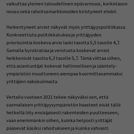
vaikuttaa yleinen taloudellinen epävarmuus, korkotason
nousu sekä rahoitusmarkkinoiden kiristyneet ehdot.
Heikentyneet arviot näkyvät myös yrittäjyyspolitiikassa.
Konkreettista politiikkatukea ja yrittäjyyden
priorisointia koskeva arvio laski tasolta 5,5 tasolle 4,7.
Samalla byrokratiaa ja verotusta koskevat arviot
heikkenivät tasolta 6,3 tasolle 5,7. Tämä viittaa siihen,
että asiantuntijat kokevat hallinnollisen ja sääntely-
ympäristön muuttuneen aiempaa kuormittavammaksi
yrittäjien näkökulmasta.
Vertailu vuoteen 2021 tekee näkyväksi sen, että
suomalaisen yrittäjyysympäristön haasteet eivät tällä
hetkellä liity ensisijaisesti rakenteiden puutteeseen,
vaan enemmänkin siihen, kuinka helposti yrittäjät
pääsevät käsiksi rahoitukseen ja kuinka vahvasti