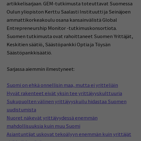
artikkelisarjaan. GEM-tutkimusta toteuttavat Suomessa
Oulun yliopiston Kerttu Saalasti Instituutti ja Seinäjoen
ammattikorkeakoulu osana kansainvälistä Global
Entrepreneurship Monitor -tutkimuskonsortiota.
Suomen tutkimusta ovat rahoittaneet Suomen Yrittäjät,
Keskitien säätiö, Säästöpankki Optia ja Töysän
Säästöpankkisäätiö.
Sarjassa aiemmin ilmestyneet:
Suomi on ehkä onnellisin maa, mutta ei yritteliäin
Hyvät rakenteet eivät yksin tee yrittäjyyskulttuuria
Sukupuolten välinen yrittäjyyskuilu hidastaa Suomen
uudistumista
Nuoret näkevät yrittäjyydessä enemmän
mahdollisuuksia kuin muu Suomi
Asiantuntijat uskovat tekoälyyn enemmän kuin yrittäjät